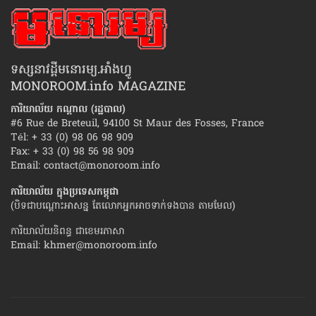
ទស្សនាវដ្ដីមនោរម្យ.អាំងហ្វូ
MONOROOM.info MAGAZINE
ការិយាល័យ កណ្ដាល (រដ្ឋបាល)
#6 Rue de Breteuil, 94100 St Maur des Fosses, France
Tél: + 33 (0) 98 06 98 909
Fax: + 33 (0) 98 56 98 909
Email:
contact@monoroom.info
ការិយាល័យ ក្នុង​ប្រទេស​កម្ពុជា
(បិទជាបណ្ដោះអាសន្ន តែលោកអ្នកអាចទាក់ទងបាន តាមមែល)
ការិយាល័យនិពន្ធ ជាខេមរភាសា
Email:
khmer@monoroom.info