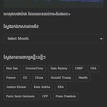
ហេតុផល៧យ៉ាង ដែល​ឈាន​ដល់​ការ«លែងលះ»
បញ
ស្វែងរកឯកសារតាមខែ
ស្វែងរក
ឯកសារ
តាមខែ
ស្វែងរកតាមពាក្យគន្លឹះល្បីៗ
Hun Sen
CoronaVirus
Sam Rainsy
CNRP
USA
France
EU
China
Donald Trump
Health
Justice Khmer
Kem Sokha
EBA
Paris Saint-Germain
CPP
Press Freedom