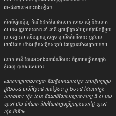
ថែមទាំងបានហៅ អ្នកដែលបញ្ចេញដំណឹងនេះ ថា
ជា«ជនពាល»នោះផងទៀត។
តាំងពីម្សិលម៉ិញ ដំណឹងដកតំណែងលោក សាយ ឈុំ និងលោក
ស ខេង ត្រូវបានលោក ឆាំ ឆានី អ្នកប្រើប្រាស់ហ្វេសប៊ុកដ៏ល្បីមួយ
រូប បង្ហោះនៅលើបណ្ដាញសង្គម មុននឹងដំណឹងនេះ ត្រូវបាន
ចែករំលែក យ៉ាងច្រើនសន្ធឹកសន្ធាប់ តែប៉ុន្មានម៉ោងក្រោយមក។
លោក ឆានី ដែលអះអាងយកដំណឹងនេះ ពីប្រភពមន្ត្រីរបបក្រុង
ភ្នំពេញ បានសរសេរថា៖
«
គណបក្សប្រជាជនកម្ពុជា នឹងធ្វើសមាជរបស់ខ្លួន នៅមន្ទីបក្សក្រុង
ផ្លូវ២០០៤ ចាប់ពីថ្ងៃ១៨ ដល់ថ្ងៃ២១ ធ្នូ ២០១៨ ដែលនៅក្នុង
សមាជនោះ ហ៊ុន សែន នឹងដកដំណែងអនុប្រធានបក្ស ពី ស ខេង
ឲ្យទៅ ហ៊ុន ម៉ាណែត និងដំណែងរដ្ឋមន្ត្រីក្រសួងមហាផ្ទៃ ឲ្យទៅ
ហ៊ុន ម៉ានី។
»