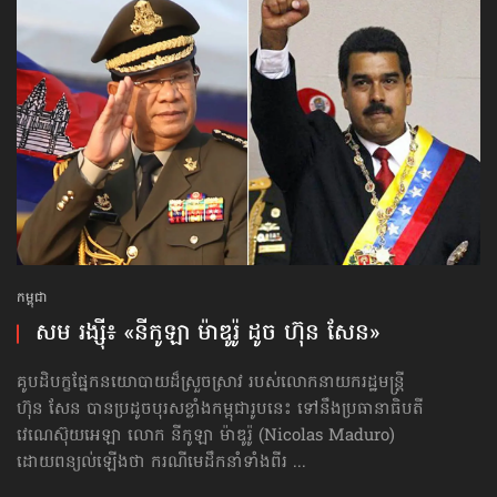
កម្ពុជា
សម រង្ស៊ី៖ «នីកូឡា ម៉ាឌូរ៉ូ ដូច ហ៊ុន សែន»
គូបដិបក្ខផ្នែកនយោបាយដ៏ស្រួចស្រាវ របស់លោកនាយករដ្ឋមន្ត្រី
ហ៊ុន សែន បានប្រដូចបុរសខ្លាំងកម្ពុជារូបនេះ ទៅនឹងប្រធានាធិបតី
វេណេស៊ុយអេឡា លោក នីកូឡា ម៉ាឌូរ៉ូ (Nicolas Maduro)
ដោយពន្យល់ឡើងថា ករណីមេដឹកនាំទាំងពីរ ...