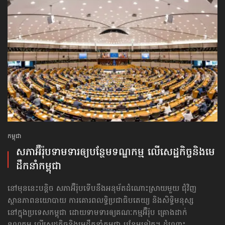
កម្ពុជា
សភាអ៊ឺរ៉ុបទាមទារ​ឲ្យបន្ថែម​ទណ្ឌកម្ម លើសេដ្ឋកិច្ច​និងមេ
ដឹកនាំកម្ពុជា
នៅមុននេះបន្តិច សភាអ៊ឺរ៉ុបទើបនឹងអនុម័តដំណោះស្រាយមួយ ជុំវិញ
ស្ថានភាពនយោបាយ ការគោរព​លទ្ធិ​ប្រជាធិបតេយ្យ និងសិទ្ធិមនុស្ស
នៅក្នុងប្រទេសកម្ពុជា ដោយទាមទារឲ្យគណៈកម្មអ៊ឺរ៉ុប គ្រោងដាក់​
ទណ្ឌកម្ម លើសេដ្ឋកិច្ច​និងមេដឹកនាំកម្ពុជា បន្ថែមទៀត។ ដំណោះ