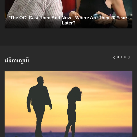
វេទិកាស្នេហ៍