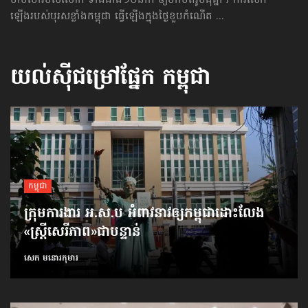
ឡើងរបស់បុរសខ្លាំងកម្ពុជា ធ្វើឡើងក្នុងថ្ងៃខួបកំណើត ...
យល់ស៊ីជម្រៅផ្នែក
កម្ពុជា
កម្ពុជា
ក្រុមការងារ អ.ស.ប អំពាវនាវ​ឲ្យកម្ពុជា​ដោះលែង​
«ស្ត្រីសេរីភាព»​ជាបន្ទាន់
សេក មនោរកុមារ