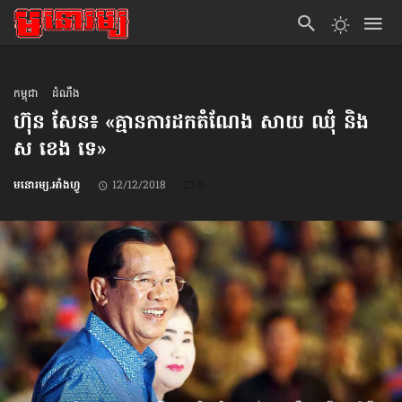
កម្ពុជា
ដំណឹង
ហ៊ុន សែន៖ «គ្មានការដកតំណែង សាយ ឈុំ និង
ស ខេង ទេ»
មនោរម្យ.អាំងហ្វូ
12/12/2018
0