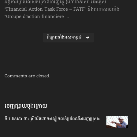
អង្គការឃ្លាំមើលសកម្មភាពហិរញ្ញវត្ថុ (ហៅ​ជា​ភាសា អង់គ្លេស
“Financial Action Task Force – FATF” និងជាភាសាបារាំង
“Groupe d’action financière ...
ពិគ្រោះទាំងអស់»កម្ពុជា
Comments are closed.
ចេញផ្សាយចុងក្រោយ
ខឹម វាសនា ថា«ស្រីចរិតថោក»​ស្លៀកពាក់ប្រពៃណី​«ដេញប្រុស»