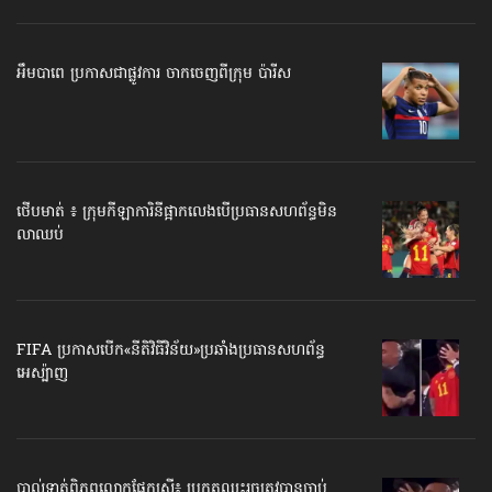
អឹមបាពេ ប្រកាសជាផ្លូវការ ចាកចេញពីក្រុម ប៉ារីស
ថើបមាត់ ៖ ក្រុមកីឡាការិនី​ផ្អាកលេង​​បើប្រធានសហព័ន្ធ​មិន
លាឈប់
FIFA ប្រកាសបើក​«នីតិវិធីវិន័យ»​ប្រឆាំងប្រធានសហព័ន្ធ​
អេស្ប៉ាញ
បាល់ទាត់​ពិភពលោក​ផ្នែកស្រី៖ ប្រកួតឈ្នះរួច​ត្រូវបានចាប់…