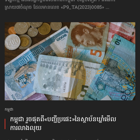
ស្រាយ៧ចំណុច ដែលមានលេខ «P9_TA(2023)0085» ...
កម្ពុជា
កម្ពុជា រួចផុតពី«បញ្ជីប្រផេះ»​នៃស្ថាប័ន​ឃ្លាំមើល​
ការលាងលុយ