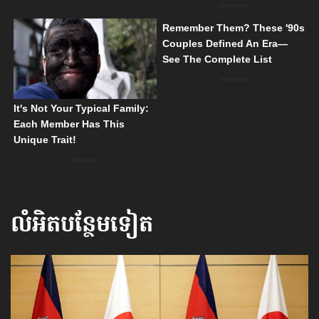
លំអិតបន្ថែមទៀត