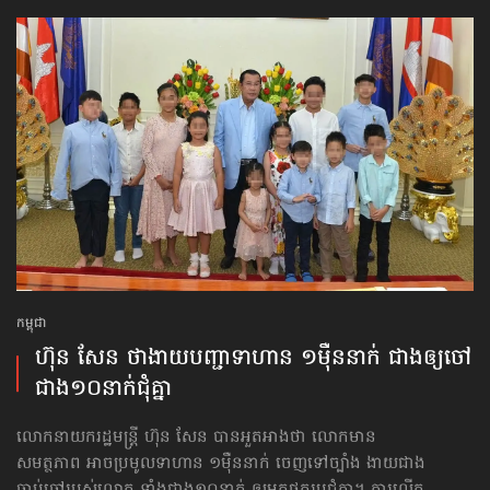
កម្ពុជា
ហ៊ុន សែន ថាងាយ​បញ្ជា​ទាហាន ១ម៉ឺន​នាក់ ជាងឲ្យ​ចៅ
ជាង​១០នាក់ជុំគ្នា
លោកនាយករដ្ឋមន្ត្រី ហ៊ុន សែន បានអួតអាងថា លោកមាន
សមត្ថភាព អាចប្រមូលទាហាន ១ម៉ឺននាក់ ចេញទៅច្បាំង ងាយជាង
ចាប់ចៅ​របស់លោក ទាំងជាង១០នាក់ ឲ្យមកថតរូបជុំគ្នា។ ការលើក