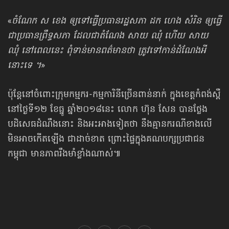
«
ចំណែក ស ខេង ឲ្យទៅធ្វើប្រធានរដ្ឋសភា ដក ហេង សំរិន ឲ្យធ្វើ
ជាប្រធានព្រឹទ្ធសភា ដែលជាតំណែង សាយ ឈុំ ហើយ សាយ
ឈុំ នៅពេលនេះ ពុំទាន់មានពត៌មានថា ត្រូ
វទៅកាន់ដំណែងអី
នោះទេ ។
»
ប៉ុន្តែនៅចំពោះក្រុមកម្មករ-កម្មការិនីច្រើនពាន់នាក់ ក្នុងខេត្តកំពង់ស្ពឺ
នៅថ្ងៃទី១២ ខែធ្នូ ឆ្នាំ២០១៨នេះ លោក ហ៊ុន សែន បានថ្លែង
បដិសេធដំណឹងនោះ និងអះអាងទៀតថា នឹងគ្មានករណីខាងលើ
មិនអាចកើតឡើង ជាដាច់ខាត ព្រោះផ្ទៃក្នុងគណបក្សប្រជាជន
កម្ពុជា មានភាពរឹងមាំខ្លាំងណាស់៕