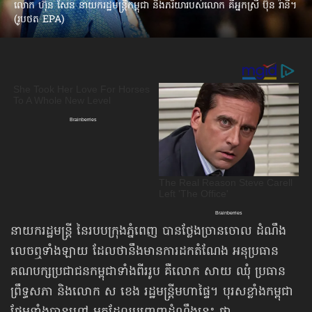
លោក ហ៊ុន សែន នាយករដ្ឋមន្ត្រីកម្ពុជា និងភរិយារបស់លោក គឺអ្នកស្រី ប៊ុន រ៉ានី។
(រូបថត EPA)
នាយករដ្ឋមន្រ្តី នៃរបបក្រុងភ្នំពេញ បានថ្លែងច្រានចោល ដំណឹង
លេចឮទាំងឡាយ ដែលថានឹងមានការដកតំណែង អនុប្រធាន
គណបក្សប្រជាជនកម្ពុជាទាំងពីររូប គឺលោក សាយ ឈុំ ប្រធាន
ព្រឹទ្ធសភា និងលោក ស ខេង រដ្ឋមន្ត្រីមហាផ្ទៃ។ បុរសខ្លាំងកម្ពុជា