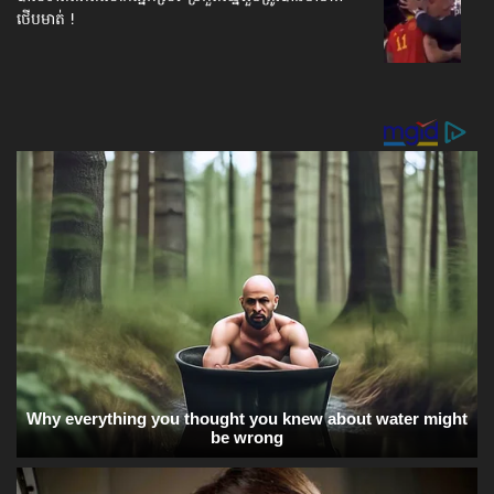
ថើបមាត់ !