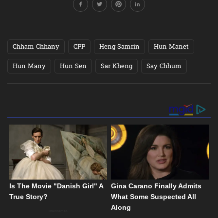
Chham Chhany
CPP
Heng Samrin
Hun Manet
Hun Many
Hun Sen
Sar Kheng
Say Chhum