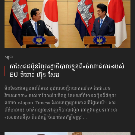
កម្ពុជា
កាសែតជប៉ុន​រំឭក​រដ្ឋាភិបាល​ខ្លួនពី​«ចំណាត់ការ»​របស់
EU ចំពោះ​ ហ៊ុន សែន
មិនមែនជាអត្ថបទព័ត៌មាន ឬជាសេចក្ដីរាយការណ៍ទេ តែជា«បទ
វិចារណកថា» របស់ការិយាល័យនិពន្ធ នៃសារព័ត៌មានជប៉ុនដ៏ធំមួយ
ហៅថា «Japan Times» ដែលចេញផ្សាយកាលពីថ្ងៃសៅរ៍។ សារ
ព័ត៌មាននេះ ហាក់ពន្យល់ទៅរដ្ឋាភិបាលជប៉ុន នៅក្នុងអត្ថបទនោះថា
«សហភាពអ៊ឺរ៉ុប ពិតជាធ្វើ”ចំណាត់ការ”ត្រឹមត្រូវ ...