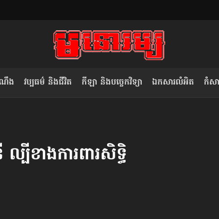
ំណឹង
វប្បធម៌ និងជីវិត
កីឡា និងបច្ចេកវិទ្យា
ឯកសារលំអិត
កំសាន
សម រង្ស៊ី៖ កម្ពុជាគួរមើលគំរូ​តាម​
លិខិតប្រិយមិត្ត៖ «កាមតណ្ហា​
វៀតណាម ក្នុង​ការប្តូរ​មេដឹកនាំ របស់​
មនុស្ស»
្បី​ខាង​ការពារ​សិទ្ធិ
ខ្លួន