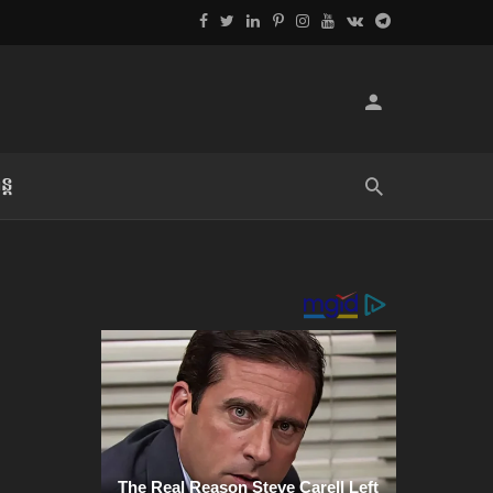
្ដ
លិខិតប្រិយមិត្ត៖ «អំពីទោសៈ»