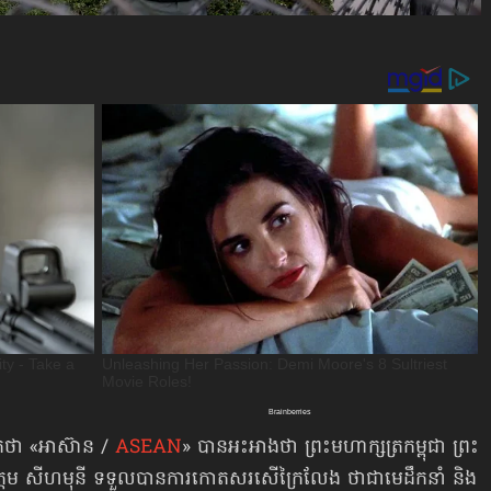
ត់ថា «អាស៊ាន /
ASEAN
» បានអះអាងថា ព្រះមហាក្សត្រកម្ពុជា ព្រះ
ោត្តម សីហមុនី ទទួលបានការកោតសរសើក្រៃលែង ថាជាមេដឹកនាំ និង