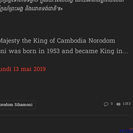
ូវប្រព្រឹត្តិទៅតាមទម្លាប់ ក្នុងរយៈពេលបីថ្ងៃ ដោយអាគាររដ្ឋាភិបាលជា
្ខណ៍ព្រះអង្គ និងដោតទង់ជាតិ៕
»
 Majesty the King of Cambodia Norodom
ni was born in 1953 and became King in…
undi 13 mai 2019
0
1183
orodom Sihamoni