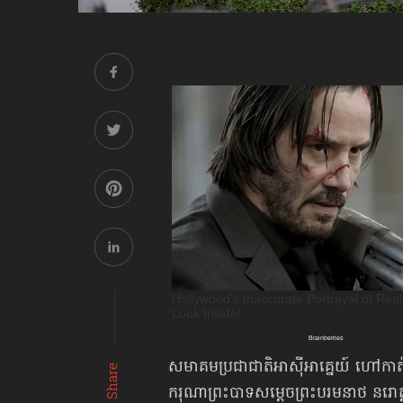
សមាគមប្រជាជាតិអាស៊ីអាគ្នេយ៍ ហៅកា
Share
ករុណាព្រះបាទ​សម្ដេច​ព្រះបរមនាថ នរ