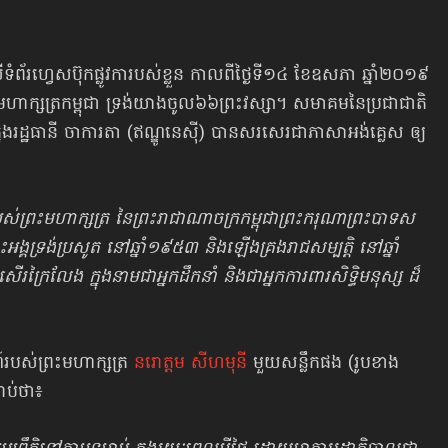
។
ំព័រហ្វេសប៊ុកផ្លូវការបស់ខ្លួន កាលពីថ្ងៃទី១៤ ខែឧសភា ឆ្នាំ២០១៩
ះមហាក្សត្រកម្ពុជា ទ្រង់យាងចូល៦៦ព្រះវស្សា​។ សមាគមនៃប្រជាជាតិ
ងរដ្ឋធានី ចាការតា (ឥណ្ឌូនេស៊ី) បានសរសេរជាភាសាអង់គ្លេស ​ឲ្យ
ជន្ម​របស់ព្រះមហាក្សត្រ នៃព្រះរាជាណាចក្រកម្ពុជាព្រះករុណាព្រះបាទស
អង្គទ្រង់ប្រសូត នៅឆ្នាំ​១៩៥៣ និងឡើងគ្រងរាជសម្បត្តិ នៅឆ្នាំ​
រៃលែង ក្នុងនាមជាអ្នកដឹកនាំ និងជាអ្នកការពារសិទ្ធិមនុស្ស ដ៏
បស់​ព្រះមហាក្សត្រ​
នរោត្ដម សីហមុនី
មួយសន្លឹក​ផង (រូបខាង
ាប់ថា៖