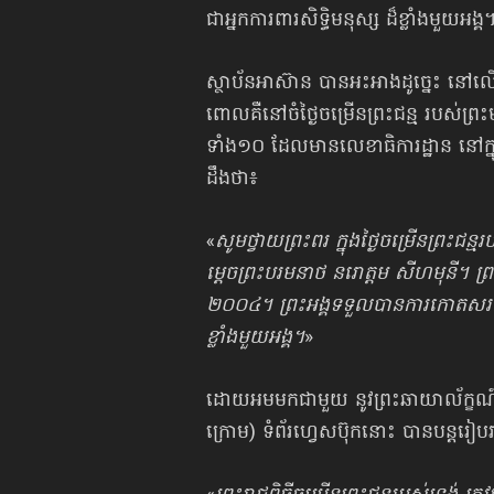
ជាអ្នកការពារសិទ្ធិមនុស្ស ដ៏ខ្លាំងមួយអង្គ
ស្ថាប័នអាស៊ាន បានអះអាងដូច្នេះ នៅលើទ
ពោលគឺនៅចំថ្ងៃចម្រើនព្រះជន្ម របស់ព្រ
ទាំង១០ ដែលមានលេខាធិការដ្ឋាន នៅក្នុ
ដឹងថា៖
«
សូមថ្វាយ​ព្រះពរ​ ក្នុងថ្ងៃចម្រើន​ព្រះ
ម្តេចព្រះបរមនាថ នរោត្តម សីហមុនី។ ព្រះ
២០០៤។ ព្រះអង្គទទួលបានការកោតសរសើរក្
ខ្លាំងមួយអង្គ។
»
ដោយអមមកជាមួយ នូវព្រះឆាយាល័ក្ខណ៍​រ
ក្រោម) ទំព័រហ្វេសប៊ុកនោះ បានបន្តរៀបរ