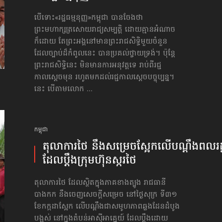
បើទោះ«រដ្ឋធម្មនុញ្ញ»កម្ពុជា បានចែងថា
ព្រះមហាក្សត្រសោយរាជ្យសម្បត្តិ ដោយគ្មានអំណាច
ក៏ដោយ តែព្រះអង្គ​នៅ​មាន​ព្រះរាជសិទ្ធិមួយចំនួន
ដែលច្បាប់ដ៏កំពូលនេះ បានប្រគល់ថ្វាយទ្រង់។ ប៉ុន្តែ
ព្រះរាជសិទ្ធិនេះ មិនមាន​ការអនុវត្ត​ទេ រាប់ពីរជ្ជ
កាលស្ដេ​ចមុន រហូតមកដល់រជ្ជកាលស្ដេចបច្ចុប្បន្ន។
នេះ បើតាមលោក ...
កម្ពុជា
តុលាការថៃ នឹងសម្រេចស្អែក​​លើ​បណ្ដឹង​ពលរដ្ឋ
ដែលប្ដឹង​ក្រុមហ៊ុនស្ករ​​ថៃ
តុលាការថៃ ដែលស្ថិតក្នុងភាគខាងត្បូង រាជធានី
បាងកក នឹងចេញសេចក្តីសម្រេច នៅថ្ងៃសុក្រ ទី៣១
ខែកក្កដាស្អែក លើបណ្តឹងជាសមូហភាពឆ្លងដែនដំបូង
បង្អស់ នៅក្នុងតំបន់អាស៊ីអាគ្នេយ៍ ដែលប្ដឹងដោយ