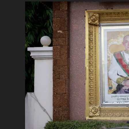
ប្រពៃណី​«ដេញប្រុស»
អឹមបាពេ ប្រកាសជាផ្លូវការ
ចាកចេញពីក្រុម ប៉ារីស
ថើបមាត់ ៖ ក្រុមកីឡាការិនី​
ផ្អាកលេង​​បើប្រធានសហព័ន្ធ​
មិនលាឈប់