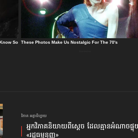
វិភាគ អត្ថាធិប្បាយ
អ្នក​វិភាគ​និយាយ​ពី​ស្ដេច ដែល​គ្មាន​អំណាច​ផ្ទុយ
«រដ្ឋធម្មនុញ្ញ»