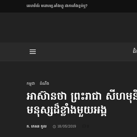
​គេហទំព័រ មនោរម្យ.អាំងហ្វូ រងការរាំងខ្ទប់ឬ?
ិយមិត្ត
ដ
យមិត្ត៖ «កាមតណ្ហា​
លិខិតប្រិយមិត្ត៖ «អំពីទោសៈ»
កម្ពុជា
ដំណឹង
អាស៊ានថា ព្រះរាជា សីហមុនី ល
មនុស្ស​ដ៏ខ្លាំង​មួយអង្គ
រថ្មីចុងក្រោយ
ខឹម វាសនា ថា«ស្រី
ក. កេសរ កូល
18/05/2019
0
ចរិតថោក»​ស្លៀកពាក់