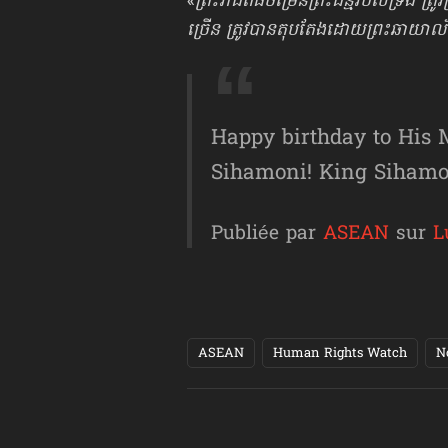
«
ព្រះរាជពិធីចម្រើនព្រះជន្មរបស់ទ្រង់ ត្រ
ច្រើន ត្រូវបានតុបតែងដោយព្រះឆាយាល័ក
Happy birthday to His
Sihamoni! King Sihamo
Publiée par
ASEAN
sur
L
ASEAN
Human Rights Watch
N