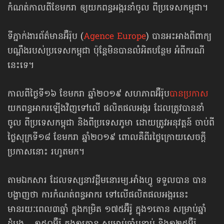
កំណត់កាលពីខែមករា ឲ្យយកពន្ធអង្ករនាំចូល ពីប្រទេសកម្ពុជា។
ទីភ្នាក់ងារព័ត៌មានអ៊ឺរ៉ុប (
Agence Europe
) បានអះអាងពីពាក្យ
បណ្ដឹងរបស់ប្រទេស​កម្ពុជា ប៉ុន្តែមិនបានលំអិតបន្ថែម អំពីករណី
នេះទេ។
កាលពីថ្ងៃទី១៦ ខែមករា ឆ្នាំ២០១៩ សហភាពអ៊ឺរ៉ុប
បានប្រកាស
​
យកពន្ធអាករ​ឡើងវិញ​ទៅលើ ផលិតផលអង្ករ ដែលត្រូវបាននាំ
ចូល ពីប្រទេសកម្ពុជា និងពីប្រទេសភូមា ដោយត្រូវអនុវត្តន៍ ចាប់ពី
ថ្ងៃសុក្រទី១៨ ខែមករា ឆ្នាំ២០១៩ ពោលគឺពីរថ្ងៃក្រោយសេចក្ដី
ប្រកាសនោះ រហូតមក។
តាមឯកសារ ដែលទស្សនាវដ្ដីមនោរម្យ.អាំងហ្វូ ទទួលបាន បាន
បង្ហាញថា ការកំណត់ពន្ធអាករ ទៅលើផលិតផលអង្ករនេះ
មានរយៈពេល៣ឆ្នាំ ក្នុងកម្រិត ១៧៥អ៊ឺរ៉ូ ក្នុង១តោន សម្រាប់ឆ្នាំ