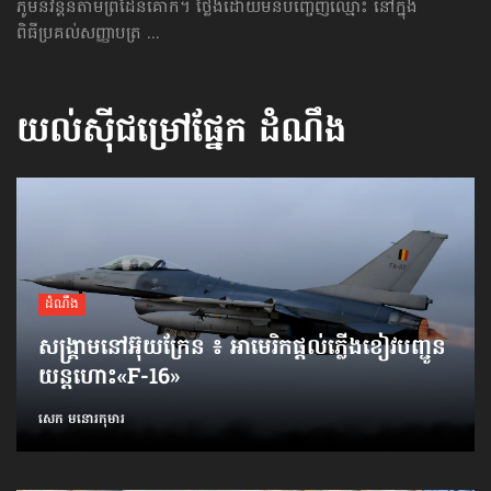
ភូមិនិវន្តន៍តាមព្រំដែនគោក។ ថ្លែងដោយមិនបញ្ចេញឈ្មោះ នៅក្នុង
ពិធីប្រគល់សញ្ញាបត្រ ...
យល់ស៊ីជម្រៅផ្នែក
ដំណឹង
ដំណឹង
សង្គ្រាមនៅអ៊ុយក្រែន ៖ អាមេរិកផ្ដល់ភ្លើងខៀវបញ្ជូន
យន្តហោះ«F-16»
សេក មនោរកុមារ