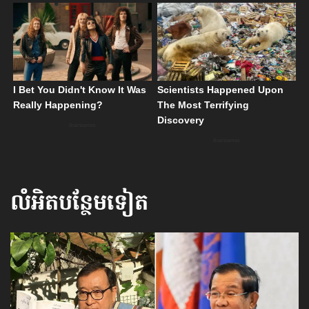
លំអិតបន្ថែមទៀត