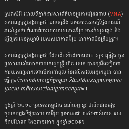
ស្រងសំដី ដោយទីភ្នាក់ងារសារព័ត៌មានផ្លូវការវៀតណាម (
VNA
)
សហព័ន្ធស្រូវអង្ករកម្ពុជា បានឲ្យដឹង តាមរយៈសេចក្ដីថ្លែងការណ៍
របស់ខ្លួនថា ចំណាត់ការរបស់សហភាពអ៊ឺរ៉ុប មានកំហុសឆ្គង និង
ធ្វើឲ្យការអនុត្តច្បាប់ របស់សហភាពអ៊ឺរ៉ុប មានភាពមិនត្រឹមត្រូវ។
សហព័ន្ធស្រូវអង្ករកម្ពុជា ដែលដឹកនាំដោយលោក សុខ ពុទ្ធីវុធ កូន
ប្រសាររបស់លោកនាយករដ្ឋមន្ត្រី ហ៊ុន សែន បានឲ្យដឹងទៀតថា
ការយកពន្ធអាកទៅលើការនាំចូល នៃផលិតផលអង្ករកម្ពុជា បាន
ធ្វើឲ្យ«
ប៉ះពាល់ដល់សេដ្ឋកិច្ចកម្ពុជា និងទៅដល់ឧស្សាហកម្មរបស់
ប្រទេស ជាពិសេសទៅដល់ប្រជាជនកម្ពុជា
»។
ក្នុងឆ្នាំ ២០១៦ ប្រទេសកម្ពុជាបាននាំចេញ​នូវ ផលិតផលអង្ករ
ចូលមកក្នុងទីផ្សារសហភាអ៊ឺរ៉ុប ប្រមាណជា ៣៤៥ពាន់តោន ទល់
នឹងបរិមាណ តែ៨ពាន់តោន ក្នុងឆ្នាំ២០០៩។