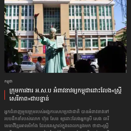
កម្ពុជា
ក្រុមការងារ អ.ស.ប អំពាវនាវ​ឲ្យកម្ពុជា​ដោះលែង​«ស្ត្រី
សេរីភាព»​ជាបន្ទាន់
អ្នកជំនាញមួយក្រុមរបស់អង្គការសហប្រជាជាតិ បានអំពាវនាវទៅ​
របបដឹកនាំរបស់លោក ហ៊ុន សែន ឲ្យដោះលែងអ្នកស្រី សេង ធារី
មេធាវីខ្មែរអាមេរិកាំង ដែលគេស្គាល់ក្នុងពេលកន្លងមក ថាជា«ស្ត្រី