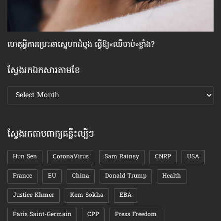
ហេតុអ្វី​ការប្រេះឆា​ស្នេហា​ដំបូង ធ្វើ​ឱ្យ​«ឈឺចាប់»​ខ្លាំង?
វិធ
ស្វែងរកឯកសារតាមខែ
ស្វែងរក
ឯកសារ
តាមខែ
ស្វែងរកតាមពាក្យគន្លឹះល្បីៗ
Hun Sen
CoronaVirus
Sam Rainsy
CNRP
USA
France
EU
China
Donald Trump
Health
Justice Khmer
Kem Sokha
EBA
Paris Saint-Germain
CPP
Press Freedom