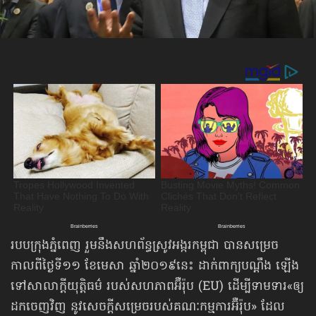
របបក្រុងភ្នំពេញ រួមនឹងសហព័ន្ធស្រូវអង្ករកម្ពុជា បានសម្រេច
កាលពីថ្ងៃទី១១ ខែមេសា ឆ្នាំ២០១៩នេះ ដាក់ពាក្យបណ្ដឹង ឡើង
ទៅសាលាក្ដីយុត្តិធម៌ របស់សហភាពអ៊ឺរ៉ុប (EU) ដើម្បីទាមទារ«ឲ្យ​
ដកចេញ​វិញ នូវសេចក្ដីសម្រេចរបស់គណៈកម្មការអ៊ឺរ៉ុប» ដែល