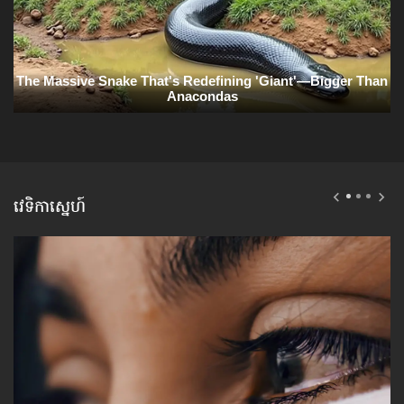
វេទិកាស្នេហ៍