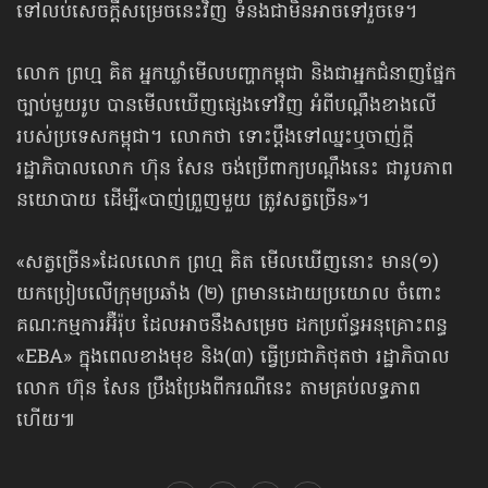
ទៅលប់សេចក្ដីសម្រេចនេះវិញ ទំនងជាមិនអាច​ទៅរួច​ទេ។
លោក ព្រហ្ម គិត អ្នកឃ្លាំមើលបញ្ហាកម្ពុជា និងជាអ្នកជំនាញផ្នែក
ច្បាប់មួយរូប បានមើលឃើញផ្សេងទៅវិញ អំពីបណ្ដឹងខាងលើ
របស់ប្រទេសកម្ពុជា។ លោកថា ទោះប្ដឹងទៅឈ្នះឬចាញ់ក្ដី
រដ្ឋាភិបាលលោក ហ៊ុន សែន ចង់ប្រើពាក្យបណ្ដឹងនេះ ជារូបភាព
នយោបាយ ដើម្បី«បាញ់ព្រួញមួយ ត្រូវសត្វច្រើន»។
«សត្វច្រើន»ដែលលោក ព្រហ្ម គិត មើលឃើញនោះ មាន(១)
យកប្រៀបលើក្រុមប្រឆាំង (២) ព្រមានដោយប្រយោល ចំពោះ
គណៈកម្មការអ៊ឺរ៉ុប ដែលអាចនឹងសម្រេច ដកប្រព័ន្ធអនុគ្រោះពន្ធ
«EBA» ក្នុងពេលខាងមុខ និង(៣) ធ្វើប្រជាភិថុតថា រដ្ឋាភិបាល
លោក ហ៊ុន សែន ប្រឹងប្រែងពីករណីនេះ តាមគ្រប់លទ្ធភាព
ហើយ៕