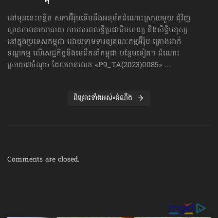
នៅមុននេះបន្តិច សភាអ៊ឺរ៉ុបទើបនឹងអនុម័តដំណោះស្រាយមួយ ជុំវិញ
ស្ថានភាពនយោបាយ ការគោរព​លទ្ធិ​ប្រជាធិបតេយ្យ និងសិទ្ធិមនុស្ស
នៅក្នុងប្រទេសកម្ពុជា ដោយទាមទារឲ្យគណៈកម្មអ៊ឺរ៉ុប គ្រោងដាក់​
ទណ្ឌកម្ម លើសេដ្ឋកិច្ច​និងមេដឹកនាំកម្ពុជា បន្ថែមទៀត។ ដំណោះ
ស្រាយ៧ចំណុច ដែលមានលេខ «P9_TA(2023)0085» ...
ពិគ្រោះទាំងអស់»ដំណឹង
Comments are closed.