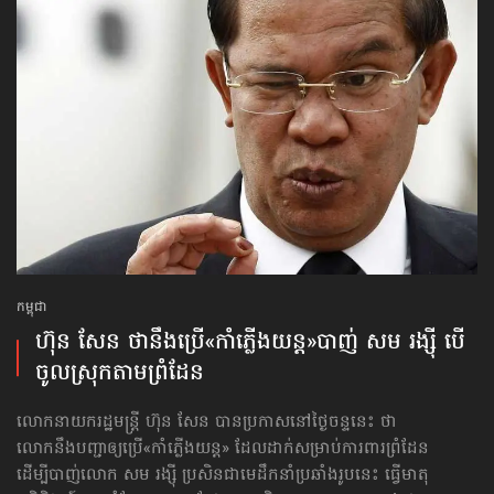
កម្ពុជា
ហ៊ុន សែន ថានឹងប្រើ​«កាំភ្លើងយន្ដ»​បាញ់ សម រង្ស៊ី បើ
ចូលស្រុក​តាមព្រំដែន
លោកនាយករដ្ឋមន្ត្រី ហ៊ុន សែន បានប្រកាសនៅថ្ងៃចន្ទនេះ ថា
លោកនឹងបញ្ជា​ឲ្យប្រើ«កាំភ្លើងយន្ដ» ដែលដាក់សម្រាប់ការពារព្រំដែន
ដើម្បីបាញ់លោក សម រង្ស៊ី ប្រសិនជាមេដឹកនាំប្រឆាំងរូបនេះ ធ្វើមាតុ