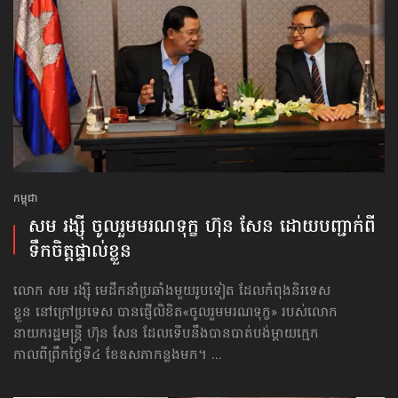
កម្ពុជា
សម រង្ស៊ី ចូលរួម​មរណទុក្ខ ហ៊ុន សែន ដោយ​បញ្ជាក់​ពី
ទឹកចិត្ត​ផ្ទាល់ខ្លួន
លោក សម រង្ស៊ី មេដឹកនាំប្រឆាំងមួយរូបទៀត ដែលកំពុងនិរទេស
ខ្លួន នៅក្រៅប្រទេស បានផ្ញើលិខិត​«ចូលរួម​មរណទុក្ខ» របស់លោក
នាយករដ្ឋមន្ត្រី ហ៊ុន សែន ដែលទើបនឹង​បាន​បាត់បង់​ម្ដាយក្មេក
កាលពីព្រឹកថ្ងៃទី៤ ខែឧសភា​កន្លងមក។ ...