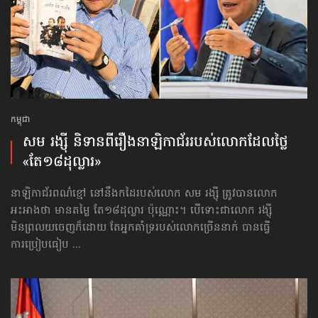
កម្ពុជា
សម រង្ស៊ី និទានពី​រឿង​នាឡិកា​ជ័រ​របស់លោក​ដែលថ្លៃ​
«តែ១៨ដុល្លារ»
នាឡិកាជ័រពណ៌ខ្មៅ នៅនឹងកដៃរបស់លោក សម រង្ស៊ី ត្រូវបានលោក
អះអាងថា មានតម្លៃ តែ១៨ដុល្លារ ប៉ុណ្ណោះ។ បើទោះជាលោក រង្ស៊ី
មិនព្រលយចេញក៏ដោយ តែអ្នកគាំទ្ររបស់លោកច្រើននាក់ បានធ្វើ
ការប្រៀបធៀប ...