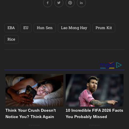
EBA
EU
Hun Sen
Lao Mong Hay
Prum Kit
Rice