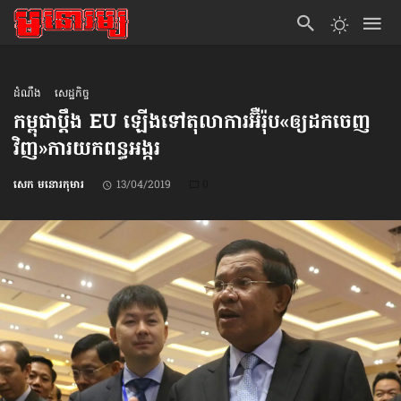
ដំណឹង
សេដ្ឋកិច្ច
កម្ពុជា​ប្ដឹង EU ឡើងទៅ​តុលាការ​អ៊ឺរ៉ុប​«ឲ្យ​ដកចេញ​
វិញ»​ការយក​ពន្ធ​អង្ករ
សេក មនោរកុមារ
13/04/2019
0