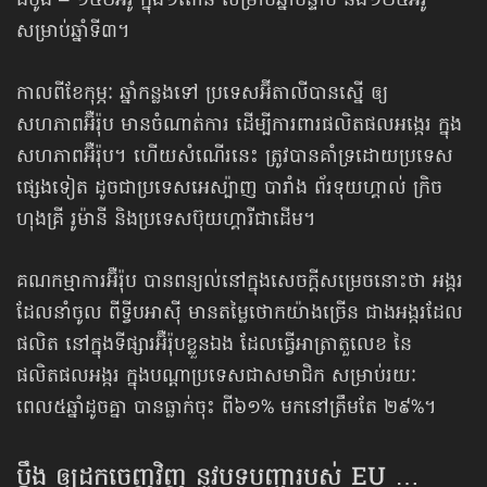
ដំបូង – ១៥០អ៊ឺរ៉ូ ក្នុង១តោន សម្រាប់ឆ្នាំបន្ទាប់ និង១២៥អ៊ឺរ៉ូ
សម្រាប់ឆ្នាំទី៣។
កាលពីខែកុម្ភៈ ឆ្នាំកន្លងទៅ ប្រទេសអ៊ីតាលីបានស្នើ ឲ្យ
សហភាពអ៊ឺរ៉ុប មានចំណាត់ការ ដើម្បីការពារផលិតផលអង្កេរ ក្នុង
សហភាពអ៊ឺរ៉ុប។ ហើយសំណើរនេះ ត្រូវបានគាំទ្រដោយប្រទេស
ផ្សេងទៀត ដូចជាប្រទេសអេស្ប៉ាញ បារាំង ព័រទុយហ្គាល់ ក្រិច
ហុងគ្រី រូម៉ានី និងប្រទេសប៊ុយហ្គារីជាដើម។
គណ‍កម្មាការអ៊ឺរ៉ុប បានពន្យល់នៅក្នុងសេចក្ដីសម្រេចនោះថា អង្ករ
ដែលនាំចូល ពីទ្វីបអាស៊ី មានតម្លៃថោកយ៉ាងច្រើន ជាងអង្ករដែល
ផលិត នៅក្នុងទីផ្សារអ៊ឺរ៉ុបខ្លួនឯង ដែលធ្វើអាត្រាតួលេខ នៃ
ផលិតផលអង្ករ ក្នុងបណ្ដាប្រទេសជាសមាជិក សម្រាប់រយៈ
ពេល៥ឆ្នាំដូចគ្នា បានធ្លាក់ចុះ ពី៦១% មកនៅត្រឹមតែ ២៩%។
ប្ដឹង ឲ្យ​ដកចេញ​វិញ នូវបទបញ្ជារបស់ EU …