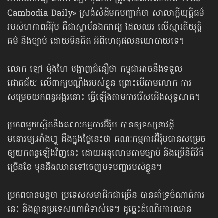
Cambodia Daily» ស្រង់សំដីមកបញ្ជាក់ថា សាលាក្ដីយុត្តិធម៌
របស់ហភាពអឺរ៉ុប គឺជាស្ថាប័នឯករាជ្យ ដែលឈរ លើស្មារតីយុត្តិ
ធម៌ និងច្បាប់ ដោយមិនគិត អំពីហេតុផលនយោបាយទេ។
លោក ឡៅ ម៉ុងហៃ បង្ហាញជំនឿថា កម្ពុជាអាចនឹងទទួល
ជោគជ័យ លើពាក្យបណ្តឹងរបស់ខ្លួន ព្រោះបើតាមលោក ការ
សម្រេចយកពន្ធអង្ករនោះ ធ្វើឡើងតាមការរើសអើងសុទ្ធសាធ។
ប្រភពមួយស្និតនឹងគណៈកម្មការអ៊ឺរ៉ុប បានឲ្យទស្សនាវដ្ដី
មនោរម្យ.អាំងហ្វូ ដឹងក្នុងថ្ងៃនេះថា គណៈកម្មការអ៊ឺរ៉ុបបានសម្រេច
ឲ្យយកពន្ធឡើងវិញនេះ ដោយអនុលោមតាមច្បាប់ និងប្រើនីតិវិធី
ច្រើនខែ មុននឹងឈានទៅចេញបទបញ្ជារបស់ខ្លួន។
ប្រភពបានបន្តថា ប្រទេសសមាជិកជាច្រើន បានគាំទ្រចំណាត់ការ
នេះ និងគ្មានប្រទេស​ណា​ជំទាស់ទេ។ ដូច្នេះដំណើរការឈាន