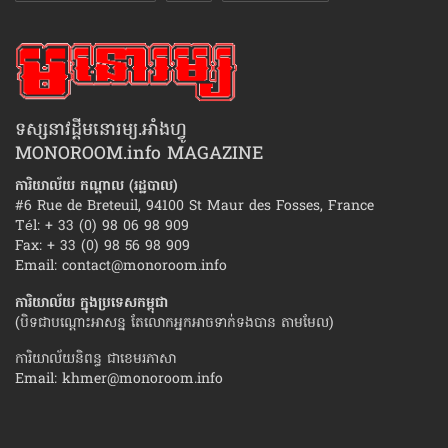
ទស្សនាវដ្ដីមនោរម្យ.អាំងហ្វូ
MONOROOM.info MAGAZINE
ការិយាល័យ កណ្ដាល (រដ្ឋបាល)
#6 Rue de Breteuil, 94100 St Maur des Fosses, France
Tél: + 33 (0) 98 06 98 909
Fax: + 33 (0) 98 56 98 909
Email:
contact@monoroom.info
ការិយាល័យ ក្នុង​ប្រទេស​កម្ពុជា
(បិទជាបណ្ដោះអាសន្ន តែលោកអ្នកអាចទាក់ទងបាន តាមមែល)
ការិយាល័យនិពន្ធ ជាខេមរភាសា
Email:
khmer@monoroom.info