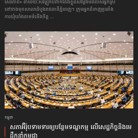
សេរីភាព» តាមរយៈសម្លៀកបំពាក់តែងខ្លួនសម្ដែងមតិរបស់អ្នកស្រី
នៅខាងមុខសាលាដំបូងរាជធានីភ្នំពេញ។ ក្រុមអ្នកជំនាញប្រឆាំង
ការឃុំឃាំងតាមទំនើងចិត្ត ...
កម្ពុជា
សភាអ៊ឺរ៉ុបទាមទារ​ឲ្យបន្ថែម​ទណ្ឌកម្ម លើសេដ្ឋកិច្ច​និងមេ
ដឹកនាំកម្ពុជា