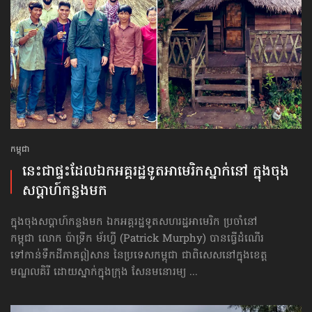
កម្ពុជា
នេះជា​ផ្ទះ​ដែល​ឯកអគ្គរដ្ឋទូត​អាមេរិក​ស្នាក់នៅ ក្នុង​ចុង​
សប្ដាហ៍​កន្លង​មក
ក្នុង​ចុង​សប្ដាហ៍​កន្លង​មក ឯកអគ្គរដ្ឋទូតសហរដ្ឋអាមេរិក ប្រចាំនៅ
កម្ពុជា លោក ប៉ាទ្រីក ម័រហ្វី (Patrick Murphy) បានធ្វើដំណើរ​
ទៅកាន់​ទឹកដីភាគឦសាន នៃប្រទេស​កម្ពុជា ជាពិសេសនៅក្នុងខេត្ត​
មណ្ឌលគិរី ដោយស្នាក់ក្នុង​ក្រុង សែនមនោរម្យ ...