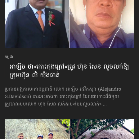
កម្ពុជា
អាឡិច ថា«កោះកុងក្រៅ»ត្រូវ ហ៊ុន សែន ​លួចលក់​ឱ្យ​
ក្រុមហ៊ុន លី យ៉ុងផាត់
ប្រធានអង្គការមាតាធម្មជាតិ លោក អាឡិច ដេវិតសុន (Alejandro
G.Davidson) បាន​អះអាងថា កោះកុងក្រៅ ដែលជាកោះដ៏ធំមួយ
ត្រូវបានរបបលោក ហ៊ុន សែន លក់តាម​«បែប​លួចលាក់» ...