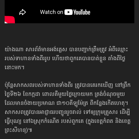
យ៉ាងណា សារព័ត៌មានអង់គ្លេស បានបញ្ជាក់ត្រឹមត្រូវ អំពីឈ្មោះ
របស់ទាហានទាំងពីររូប ហើយថាពួកគេបានបាត់ខ្លួន តាំងពីថ្ងៃ
នោះមក។
ប៉ុន្តែសាកសពរបស់ទាហានទាំងពីរ ត្រូវបានគេរកឃើញ នៅព្រឹក
ថ្ងៃទី២៦ ខែកក្កដា ពោលគឺមួយថ្ងៃក្រោយមក ត្រង់ចំណុចមួយ
ដែលមានចំងាយប្រមាណ ជា១០គីឡូម៉ែត្រ ពីកន្លែងកើតហេតុ។
សាកសពត្រូវបាន​អាជ្ញាធរ​បញ្ជូនរួចរាល់ ទៅឲ្យក្រុមគ្រួសារ ដើម្បី
ធ្វើបុណ្យ នៅឯស្រុកកំណើត របស់ពួកគេ (ក្នុងខេត្តកំពត និងខេត្ត
ព្រះសីហនុ)៕