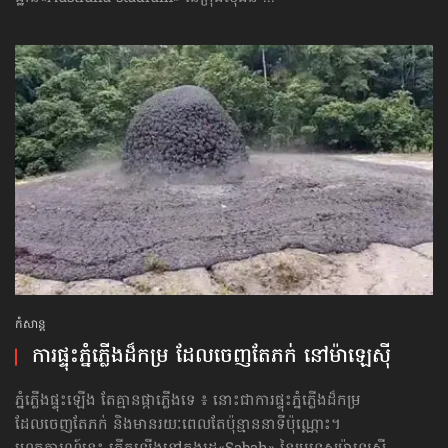
កំសាន្ដ
ការផ្ទុះភ្នំភ្លើងដ៏កម្រ ដែលចេញតែភក់ នៅម៉ាឡេស៊ី
ភ្នំភ្លើងផ្ទុះឡើង តែគ្មានផ្កាភ្លើងទេ ៖ នោះជាការផ្ទុះភ្នំភ្លើងដ៏កម្រ
ដែលចេញតែភក់ និងមានរយៈពេលតែប៉ុន្មាននាទីប៉ុណ្ណោះ។