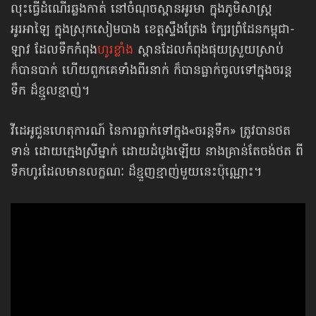
លុះធ្វើដំណើរឆ្លងកាត់ នៅចំណុចស្ពានអូរមា ក្នុងភូមិសាស្ត្រ
អូរអាឡៃ ក្នុងស្រុកសៀមបាង ខេត្តស្ទឹងត្រែង ក្បែរព្រំដែនកម្ពុជា-
ឡាវ ដែលទឹកកំពុង
ហូរខ្លាំង
ស្ពានដែលកំពុងផុយស្រួយស្រាប់
ក៏បានបាក់ ហើយពួកគេទាំងពីរនាក់ ក៏បានធ្លាក់ចូលទៅក្នុងចរន្ដ
ទឹក ដ៏ខ្មួលខ្មាញ់។
វីដេអូជួនហេតុការណ៍ នៃការធ្លាក់ទៅក្នុង«ចរន្ដទឹក» ត្រូវបានថត
ទាន់ ដោយក្មេងស្រីម្នាក់ ដោយដំបូងឡើយ នាងគ្រាន់តែចង់ថត ពី
ទឹកហូរដែលមានលក្ខណៈ ដ៏ខ្មួញខ្មាញ់មួយនេះប៉ុណ្ណោះ។