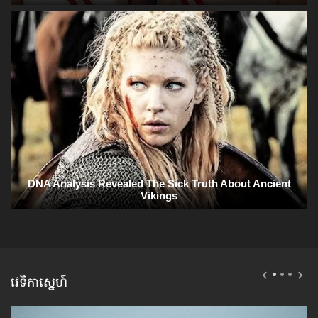
វេទិកាស្នេហ៍