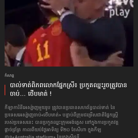
កំសាន្ដ
បាល់ទាត់​ពិភពលោក​ផ្នែកស្រី៖ ប្រកួតឈ្នះរួច​ត្រូវបាន
ចាប់… ថើបមាត់ !
កីឡាការិនីអេស្ប៉ាញមួយរូប ត្រូវបានប្រធានសហព័ន្ធបាល់ទាត់ នៃ
ប្រទេសអេស្ប៉ាញចាប់«ថើបមាត់» បន្ទាប់ពីក្រុមជម្រើសជាតិផ្នែកស្ត្រី
របស់ប្រទេសនេះ បានប្រកួតឈ្នះក្រុមអង់គ្លេស នៅក្នុងការប្រកួតវគ្គ
ផ្ដាច់ព្រ័ត្រ កាលពីយប់ថ្ងៃអាទិត្យ ទី២០ ខែសីហា ក្នុងកីឡ
ដ្ឋាន«Australia stadium» នៃក្រុងស៊ីដនី ...