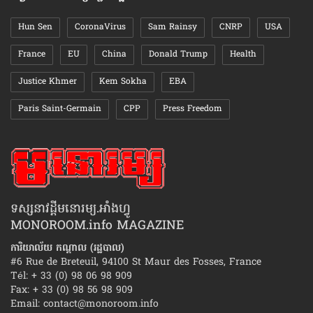
Hun Sen
CoronaVirus
Sam Rainsy
CNRP
USA
France
EU
China
Donald Trump
Health
Justice Khmer
Kem Sokha
EBA
Paris Saint-Germain
CPP
Press Freedom
ទស្សនាវដ្ដីមនោរម្យ.អាំងហ្វូ
MONOROOM.info MAGAZINE
ការិយាល័យ កណ្ដាល (រដ្ឋបាល)
#6 Rue de Breteuil, 94100 St Maur des Fosses, France
Tél: + 33 (0) 98 06 98 909
Fax: + 33 (0) 98 56 98 909
Email:
contact@monoroom.info