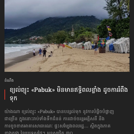
ដំណឹង
ខ្យល់ព្យុះ «Pabuk» មិនមាន​ឥទ្ធិពល​ខ្លាំង ដូច​ការរំពឹង​
ទុក
យ៉ាងណា ខ្យល់ព្យុះ «Pabuk» បានបន្សល់ទុក នូវការបំផ្លិចបំផ្លាញ
ជាច្រើន ក្នុងនោះរាប់ទាំងទឹកជំនន់ ការដាច់ចរន្តអគ្គិសនី និង
ការខូចខាត​អាគារសាធារណៈ ផ្ទះសម្បែងពលរដ្ឋ… ស្ថិតក្នុងភាគ
ខាងត្បូង នៃប្រទេសថៃ។ មនុស្សជិត ៣០ ...