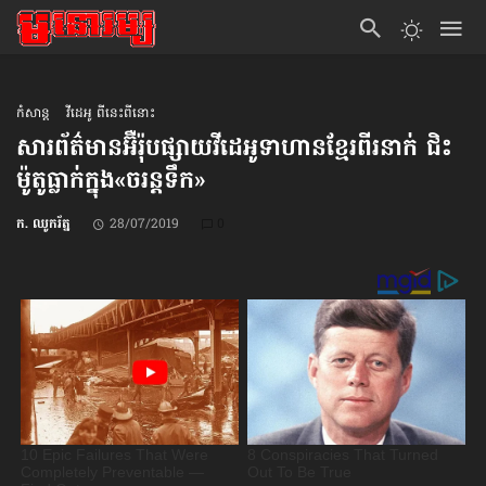
កំសាន្ដ
វីដេអូ ពីនេះពីនោះ
សារព័ត៌មាន​អ៊ឺរ៉ុប​ផ្សាយ​វីដេអូ​ទាហានខ្មែរ​ពីរនាក់ ជិះ
ម៉ូតូ​ធ្លាក់ក្នុង​«ចរន្ដទឹក»
ក. ឈូករ័ត្ន
28/07/2019
0