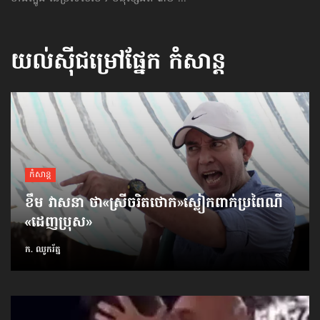
យល់ស៊ីជម្រៅផ្នែក
កំសាន្ដ
កំសាន្ដ
ខឹម វាសនា ថា«ស្រីចរិតថោក»​ស្លៀកពាក់ប្រពៃណី​
«ដេញប្រុស»
ក. ឈូករ័ត្ន