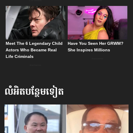
លំអិតបន្ថែមទៀត