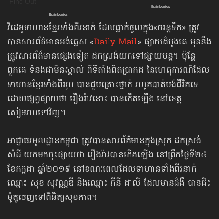
វីដេអូទាហានខ្មែរទាំងពីរនាក់ ដែលធ្លាក់ចូលក្នុង«ចរន្ដទឹក» ត្រូវ
បានសារព័ត៌មានអង់គ្លេស «
Daily Mail
» ផ្សាយដំបូងគេ មុននឹង
ត្រូវសារព័ត៌មានផ្សេងទៀត ដកស្រង់យកទៅផ្សាយបន្ត។ ប៉ុន្តែ
ពួកគេ ទំនងជាមិនស្គាល់ ពីទីតាំងពិតប្រាកដ នៃហេតុការណ៍ដែល
ទាហានខ្មែរទាំងពីររូប បានជួបគ្រោះថ្នាក់ រហូតបាត់បង់ជីវិតទេ
ដោយផ្សព្វផ្សាយថា រឿងរ៉ាវនោះ បានកើតឡើង នៅខេត្ត
សៀមរាបទៅវិញ។
អាជ្ញាធរមូលដ្ឋានកម្ពុជា ត្រូវបានសារព័ត៌មានក្នុងស្រុក ដកស្រង់
សំដី យកមកចុះផ្សាយថា រឿងរ៉ាវបានកើតឡើង នៅព្រឹកថ្ងៃទី២៤
ខែកក្តដា ឆ្នាំ២០១៩ នៅខណៈពេលដែលទាហានទាំងពីរនាក់
ឈ្មោះ សុខ សុវណ្ណឌី និងឈ្មោះ ភីនី ដាលិ ដែលមានជំងឺ បានជិះ
ម៉ូតូចេញទៅពិនិត្យសុខភាព។