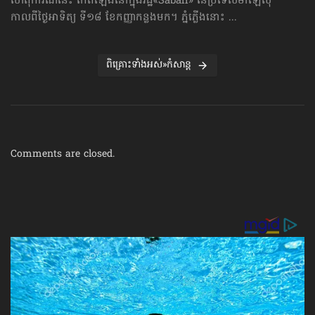
ហេតុការណ៍នេះ កើតឡើងនៅក្នុងរដ្ឋ«Sabah» នៃប្រទេសម៉ាឡេស៊ី
កាលពីថ្ងៃអាទិត្យ ទី១៨ ខែកញ្ញាកន្លងមក។ ភ្នំភ្លើងនោះ ...
ពិគ្រោះទាំងអស់»កំសាន្ដ
Comments are closed.