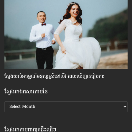
ស្វែង​យល់​អារម្មណ៍​មនុស្ស​ស្រី​នៅ​លីវ ពេល​ឃើញ​គេ​រៀបការ
ហ
ស្វែងរកឯកសារតាមខែ
ស្វែងរក
ឯកសារ
តាមខែ
ស្វែងរកតាមពាក្យគន្លឹះល្បីៗ