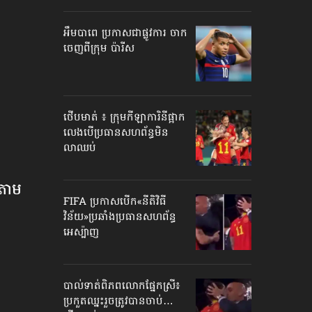
អឹមបាពេ ប្រកាសជាផ្លូវការ ចាក
ចេញពីក្រុម ប៉ារីស
ថើបមាត់ ៖ ក្រុមកីឡាការិនី​ផ្អាក
លេង​​បើប្រធានសហព័ន្ធ​មិន
លាឈប់
តាម​
FIFA ប្រកាសបើក​«នីតិវិធី
វិន័យ»​ប្រឆាំងប្រធានសហព័ន្ធ​
អេស្ប៉ាញ
បាល់ទាត់​ពិភពលោក​ផ្នែកស្រី៖
ប្រកួតឈ្នះរួច​ត្រូវបានចាប់…