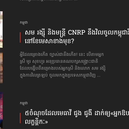
កម្ពុជា
សម រង្ស៊ី និង​មន្ត្រី CNRP នឹង​វិលចូល​កម្ពុជា
នៅ​ខែ​មេសា​ខាង​មុខ?
អ្វីដែលគ្រោងកើត ច្បាស់ជានឹងកើត! នេះ បើតាមអ្នក
ស្រី មូរ សុខហួរ អនុប្រធានគណបក្សសង្គ្រោះជាតិ
ដែលបង្ហើបពីគម្រោងរបស់អ្នកស្រី និងលោក សម រង្ស៊ី
ក្នុងការវិលត្រឡប់ ចូលមកក្នុងប្រទេសកម្ពុជាវិញ ...
កម្ពុជា
៥ចំណុច​ដែល​មេធាវី ជូង ជូងី ដាក់​ឲ្យ​«អ្នក​ឱប
លក្ខន្តិកៈ»