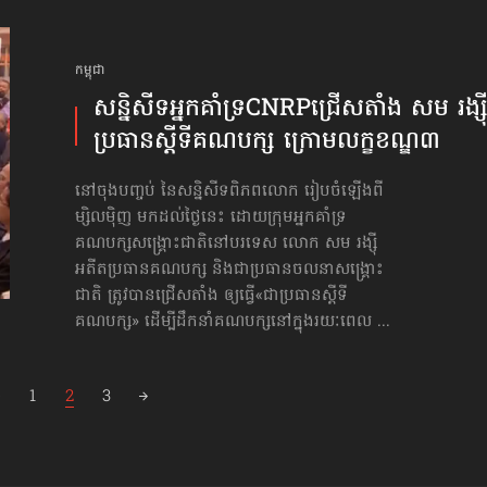
កម្ពុជា
សន្និសីទ​អ្នក​គាំទ្រCNRP​ជ្រើសតាំង សម រង្ស៊
ប្រធាន​ស្ដីទី​គណបក្ស ​ក្រោម​លក្ខខណ្ឌ៣
នៅចុងបញ្ចប់ នៃសន្និសីទពិភពលោក រៀបចំឡើងពី
ម្សិលម៉ិញ មកដល់ថ្ងៃនេះ ដោយក្រុមអ្នកគាំទ្រ​
គណបក្ស​សង្គ្រោះជាតិ​​នៅ​បរទេស លោក សម រង្ស៊ី
អតីតប្រធានគណបក្ស និងជាប្រធានចលនាសង្គ្រោះ
ជាតិ ត្រូវបានជ្រើសតាំង ឲ្យធ្វើ«ជាប្រធាន​ស្ដីទី​
គណបក្ស» ដើម្បីដឹកនាំគណបក្សនៅក្នុងរយៈពេល ...
1
2
3