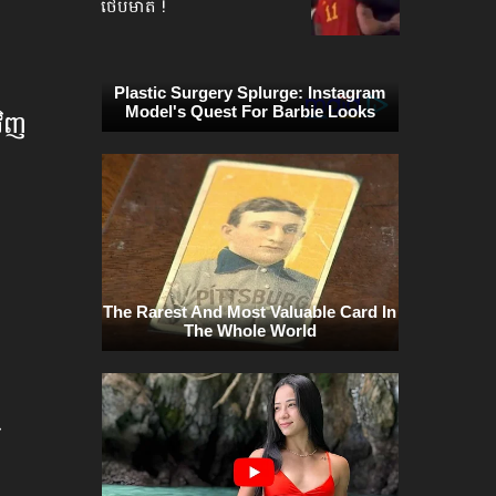
ថើបមាត់ !
​វិញ
​