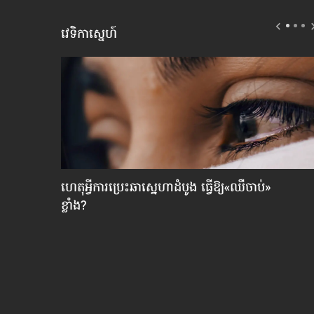
វេទិកាស្នេហ៍
តីគេ
ហេតុអ្វី​ការប្រេះឆា​ស្នេហា​ដំបូង ធ្វើ​ឱ្យ​«ឈឺចាប់»​
ខ្លាំង?