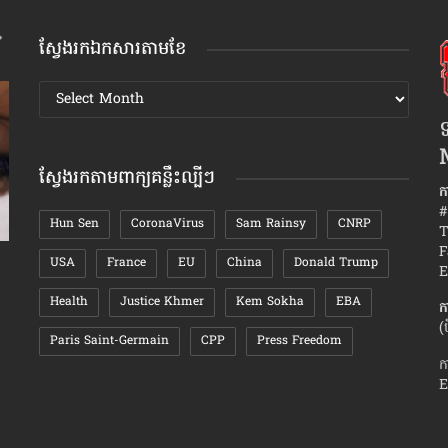
ស្វែងរកឯកសារតាមខែ
ស្វែងរក
ឯកសារ
ទ
តាមខែ
ស្វែងរកតាមពាក្យគន្លឹះល្បីៗ
ក
#
Hun Sen
CoronaVirus
Sam Rainsy
CNRP
T
F
USA
France
EU
China
Donald Trump
សម្តី​គួរ​ចៀសវាង ពេល​និយាយ​ទៅ​កាន់​គូស្នេហ៍ ឬ​
កត្តា​ដែលនា
E
ភរិយា​របស់​ខ្លួន
Health
Justice Khmer
Kem Sokha
EBA
ក
(
Paris Saint-Germain
CPP
Press Freedom
ក
E