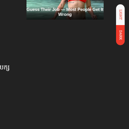
LIGHT
DARK
បក្ស​