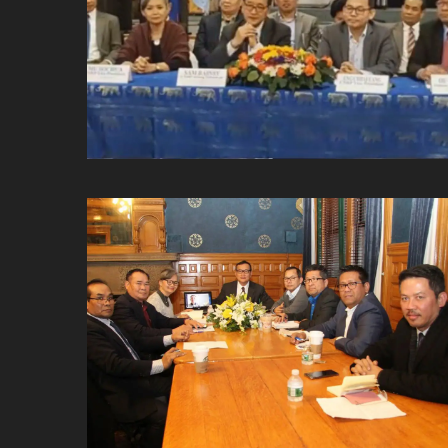
ប្រពៃណី​«ដេញប្រុស»
អឹមបាពេ ប្រកាសជាផ្លូវការ
ចាកចេញពីក្រុម ប៉ារីស
ថើបមាត់ ៖ ក្រុមកីឡាការិនី​
ផ្អាកលេង​​បើប្រធានសហព័ន្ធ​
មិនលាឈប់