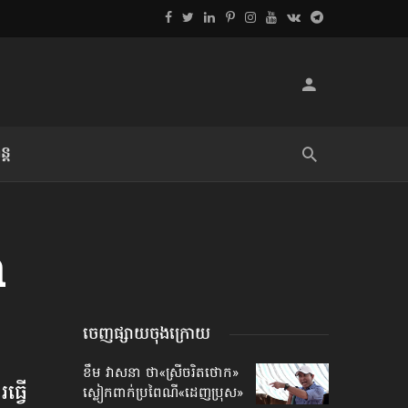
្ដ
លិខិតប្រិយមិត្ត៖ «អំពីទោសៈ»
a
ចេញផ្សាយចុងក្រោយ
ខឹម វាសនា ថា«ស្រីចរិតថោក»​
្វើ​
ស្លៀកពាក់ប្រពៃណី​«ដេញប្រុស»