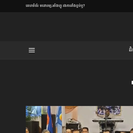
​គេហទំព័រ មនោរម្យ.អាំងហ្វូ រងការរាំងខ្ទប់ឬ?
ិយមិត្ត
ដ
យមិត្ត៖ «កាមតណ្ហា​
លិខិតប្រិយមិត្ត៖ «អំពីទោសៈ»
រថ្មីចុងក្រោយ
ខឹម វាសនា ថា«ស្រី
ចរិតថោក»​ស្លៀកពាក់