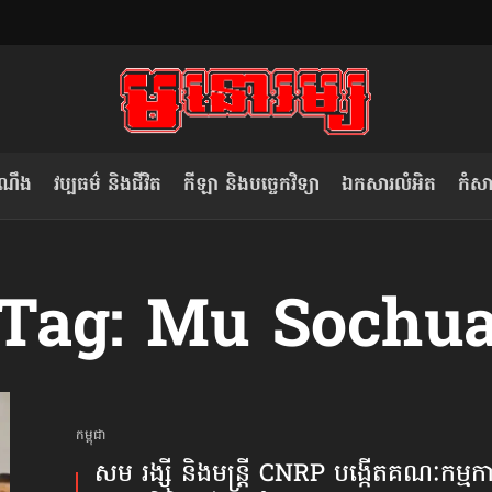
ំណឹង
វប្បធម៌ និងជីវិត
កីឡា និងបច្ចេកវិទ្យា
ឯកសារលំអិត
កំសាន
សម រង្ស៊ី៖ កម្ពុជាគួរមើលគំរូ​តាម​
លិខិតប្រិយមិត្ត៖ «កាមតណ្ហា​
Tag: Mu Sochu
វៀតណាម ក្នុង​ការប្តូរ​មេដឹកនាំ របស់​
មនុស្ស»
ខ្លួន
កម្ពុជា
សម រង្ស៊ី និងមន្ត្រី CNRP បង្កើត​គណៈកម្មការ​ធ