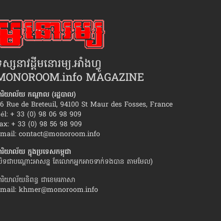
ស្សនាវដ្ដីមនោរម្យ.អាំងហ្វូ
MONOROOM.info MAGAZINE
ារិយាល័យ កណ្ដាល (រដ្ឋបាល)
6 Rue de Breteuil, 94100 St Maur des Fosses, France
él: + 33 (0) 98 06 98 909
ax: + 33 (0) 98 56 98 909
ំឱ្យ​មនុស្សស្រី​មួយចំនួន ទាក់ទង​ប្តីគេ
ហេតុអ្វី​ការប្រេះឆា​ស្នេហ
mail:
contact@monoroom.info
ខ្លាំង?
ារិយាល័យ ក្នុង​ប្រទេស​កម្ពុជា
បិទជាបណ្ដោះអាសន្ន តែលោកអ្នកអាចទាក់ទងបាន តាមមែល)
ារិយាល័យនិពន្ធ ជាខេមរភាសា
mail:
khmer@monoroom.info