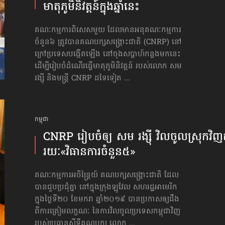
មាតុភូមិនិវត្តន៍​ក្នុងឆ្នាំនេះ
គណៈកម្មការពិសេសមួយ ដែលមានអនុគណៈកម្មការ
ចំនួន៦ ត្រូវបានគណបក្សសង្គ្រោះជាតិ (CNRP) នៅ
ក្រៅប្រទេសបង្កើតឡើង នៅចុងសប្ដាហ៍កន្លងមកនេះ
ដើម្បីរៀបចំដំណើរធ្វើមាតុភូមិនិវត្តន៍ របស់លោក សម
រង្ស៊ី និងមន្ត្រី CNRP ដទៃទៀត ...
កម្ពុជា
CNRP រៀបចំ​ឲ្យ សម រង្ស៊ី វិល​ចូលស្រុក​វិញ​
រយៈ​«វិធានការចំនួន៥»
គណៈកម្មការអចិន្ត្រៃយ៍ គណបក្សសង្គ្រោះជាតិ ដែល
បានជួបប្រជុំគ្នា នៅក្នុងក្រុងឡូវែល សហរដ្ឋអាមេរិក
ក្នុងថ្ងៃទី២០ ខែមករា ឆ្នាំ២០១៩ បានប្រកាសឲ្យដឹង
ពីការត្រៀមលក្ខណៈ នៃការវិលចូលប្រទេសកម្ពុជាវិញ
របស់ប្រធានស្ដីទីគណបក្ស លោក ...