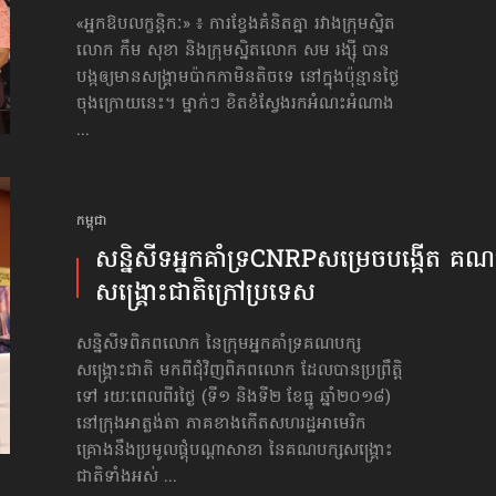
«អ្នក​ឱប​លក្ខន្តិកៈ» ៖ ការខ្វែងគំនិតគ្នា រវាងក្រុមស្និត
លោក កឹម សុខា និងក្រុមស្និតលោក សម រង្ស៊ី បាន
បង្ក​ឲ្យមាន​សង្គ្រាមប៉ាកកាមិនតិចទេ នៅក្នុងប៉ុន្មានថ្ងៃ
ចុងក្រោយនេះ។ ម្នាក់ៗ ខិតខំស្វែងរកអំណះអំណាង
...
កម្ពុជា
សន្និសីទ​អ្នក​គាំទ្រCNRP​សម្រេច​បង្កើត​ គណ
សង្គ្រោះជាតិ​ក្រៅប្រទេស
សន្និសីទពិភពលោក នៃក្រុមអ្នកគាំទ្រ​គណបក្ស​
សង្គ្រោះជាតិ មកពីជុំវិញពិភពលោក ដែលបានប្រព្រឹត្តិ
ទៅ រយៈពេលពីរថ្ងៃ (ទី១ និងទី២ ខែធ្នូ ឆ្នាំ២០១៨)
នៅក្រុងអាត្លង់តា ភាគខាងកើតសហរដ្ឋអាមេរិក
គ្រោងនឹងប្រមូលផ្ដុំបណ្ដាសាខា នៃគណបក្សសង្គ្រោះ
ជាតិទាំងអស់ ...