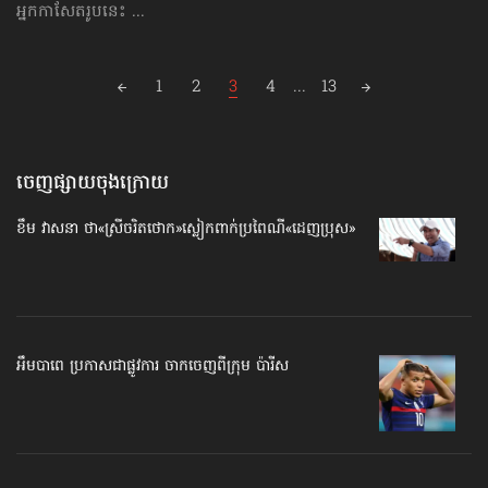
អ្នកកាសែតរូបនេះ ...
Posts
1
2
3
4
...
13
navigation
ចេញផ្សាយចុងក្រោយ
ខឹម វាសនា ថា«ស្រីចរិតថោក»​ស្លៀកពាក់ប្រពៃណី​«ដេញប្រុស»
អឹមបាពេ ប្រកាសជាផ្លូវការ ចាកចេញពីក្រុម ប៉ារីស