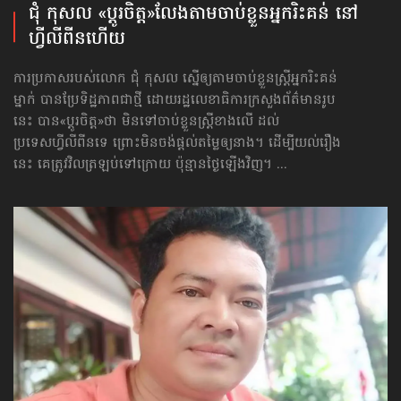
ជុំ កុសល «ប្ដូរចិត្ត»​លែងតាម​ចាប់ខ្លួន​អ្នករិះគន់ នៅ
ហ្វីលីពីន​ហើយ
ការប្រកាសរបស់លោក ជុំ កុសល ស្នើឲ្យតាមចាប់ខ្លួនស្ត្រីអ្នករិះគន់
ម្នាក់ បានប្រែ​ទិដ្ឋភាព​ជាថ្មី ដោយរដ្ឋលេខាធិការក្រសួងព័ត៌មានរូប
នេះ បាន«ប្ដូរចិត្ត»ថា មិនទៅចាប់​ខ្លួនស្ត្រី​ខាង​លើ ដល់
ប្រទេសហ្វីលីពីនទេ ព្រោះមិនចង់ផ្ដល់តម្លៃឲ្យនាង។ ដើម្បីយល់រឿង
នេះ គេត្រូវវិលត្រឡប់ទៅក្រោយ ប៉ុន្មានថ្ងៃឡើងវិញ។ ...