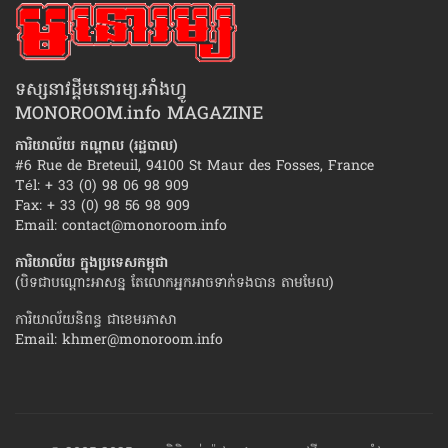
ទស្សនាវដ្ដីមនោរម្យ.អាំងហ្វូ
MONOROOM.info MAGAZINE
ការិយាល័យ កណ្ដាល (រដ្ឋបាល)
#6 Rue de Breteuil, 94100 St Maur des Fosses, France
Tél: + 33 (0) 98 06 98 909
Fax: + 33 (0) 98 56 98 909
Email:
contact@monoroom.info
ការិយាល័យ ក្នុង​ប្រទេស​កម្ពុជា
(បិទជាបណ្ដោះអាសន្ន តែលោកអ្នកអាចទាក់ទងបាន តាមមែល)
ការិយាល័យនិពន្ធ ជាខេមរភាសា
Email:
khmer@monoroom.info