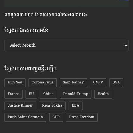
ហេតុផល៧យ៉ាង ដែល​ឈាន​ដល់​ការ«លែងលះ»
សម
ស្វែងរកឯកសារតាមខែ
ស្វែងរក
ឯកសារ
តាមខែ
ស្វែងរកតាមពាក្យគន្លឹះល្បីៗ
Hun Sen
CoronaVirus
Sam Rainsy
CNRP
USA
France
EU
China
Donald Trump
Health
Justice Khmer
Kem Sokha
EBA
Paris Saint-Germain
CPP
Press Freedom