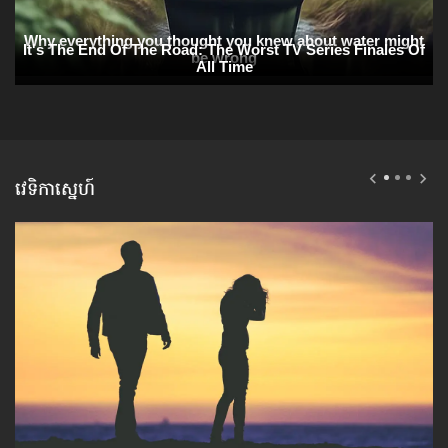
វេទិកាស្នេហ៍