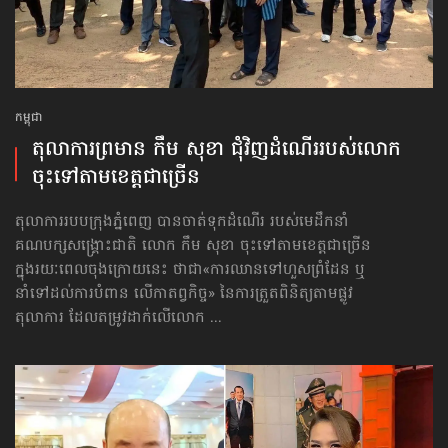
កម្ពុជា
តុលាការព្រមាន កឹម សុខា ជុំវិញ​ដំណើរ​របស់​លោក
ចុះទៅតាម​​ខេត្ត​​ជាច្រើន
តុលាការរបបក្រុងភ្នំពេញ បានចាត់ទុកដំណើរ របស់មេដឹកនាំ​
គណបក្ស​សង្គ្រោះ​ជាតិ លោក កឹម សុខា ចុះទៅតាម​​ខេត្ត​​ជាច្រើន
ក្នុងរយៈពេលចុងក្រោយនេះ ថាជា«ការឈាន​ទៅ​ហួសព្រំដែន ឬ
នាំទៅដល់​ការបំពាន លើកាតព្វកិច្ច» នៃការត្រួតពិនិត្យតាម​ផ្លូវ​
តុលាការ ដែលតម្រូវដាក់​លើ​លោក ...