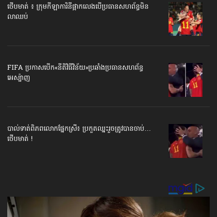
ថើបមាត់ ៖ ក្រុមកីឡាការិនី​ផ្អាកលេង​​បើប្រធានសហព័ន្ធ​មិន
លាឈប់
FIFA ប្រកាសបើក​«នីតិវិធីវិន័យ»​ប្រឆាំងប្រធានសហព័ន្ធ​
អេស្ប៉ាញ
បាល់ទាត់​ពិភពលោក​ផ្នែកស្រី៖ ប្រកួតឈ្នះរួច​ត្រូវបានចាប់…
ថើបមាត់ !