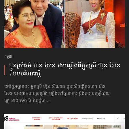
កម្ពុជា
កូនស្រីធម៌ ហ៊ុន សែន រងបណ្ដឹង​ពី​ប្អូនស្រី ហ៊ុន សែន
ពីបទ​បរិហាកេរ្ដិ៍
នៅថ្ងៃអង្គារនេះ អ្នកស្រី ហ៊ុន ស៊ីណាត ប្អូនស្រីបង្កើតលោក ហ៊ុន
សែន បានដាក់ពាក្យ​បណ្ដឹង ឡើង​ទៅតុលាការ ប្ដឹងតារា​ចម្រៀង​វ័យ
ជ្រេ នាង ម៉េង កែវពេជ្ជតា ...