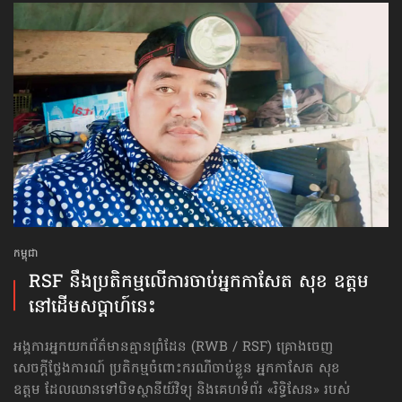
កម្ពុជា
RSF នឹង​ប្រតិកម្មលើការ​ចាប់​អ្នក​កាសែត សុខ ឧត្ដម
នៅដើម​សប្ដាហ៍​នេះ
អង្គការអ្នកយកព័ត៌មានគ្មានព្រំដែន (RWB / RSF) គ្រោងចេញ
សេចក្ដីថ្លែងការណ៍ ប្រតិកម្ម​​ចំពោះករណី​​ចាប់ខ្លួន អ្នកកាសែត សុខ
ឧត្ដម ដែលឈាន​ទៅបិទស្ថានីយ៍វិទ្យុ និងគេហទំព័រ «រិទ្ធិសែន» របស់