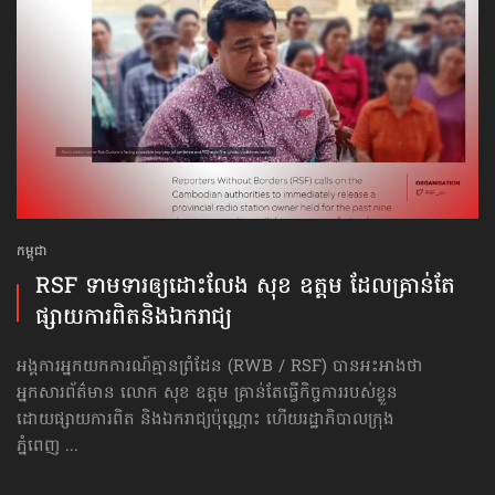
កម្ពុជា
RSF ទាមទារ​ឲ្យ​ដោះលែង សុខ ឧត្ដម ដែលគ្រាន់តែ​
ផ្សាយ​ការពិត​និង​ឯករាជ្យ
អង្គការអ្នកយកការណ៍គ្មានព្រំដែន (RWB / RSF) បានអះអាងថា
អ្នកសារព័ត៌មាន លោក សុខ ឧត្ដម គ្រាន់តែធ្វើ​កិច្ចការរបស់ខ្លួន
ដោយផ្សាយការពិត និងឯករាជ្យប៉ុណ្ណោះ ហើយ​រដ្ឋាភិបាល​ក្រុង
ភ្នំពេញ ...