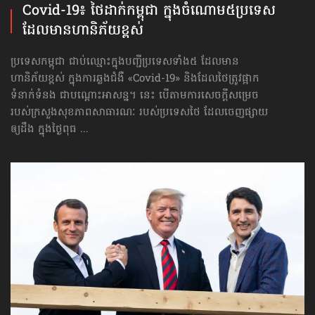
Covid-19៖ ថៃដាក់​កម្ពុជា ក្នុងចំណោម​៥ប្រទេស
ដែល​មាន​ហានិភ័យ​ខ្ពស់
ប្រទេសកម្ពុជា ជាប់ឈ្មោះក្នុងបញ្ជីប្រទេសទាំង៥ ដែល​មាន​
ហានិភ័យ​ខ្ពស់ ក្នុងការឆ្លងជំងឺ «Covid-19» និងដែលថៃត្រូវផ្អាក
ទំនាក់ទំនង ជាបណ្ដោះអាសន្ន។ នេះ បើតាមការសេចក្ដីសម្រេច
របស់ក្រសួងសុខភាពសាធារណៈ របស់ប្រទេសថៃ ដែលចេញផ្សាយ
ឲ្យដឹង ក្នុងថ្ងៃពុធ ...