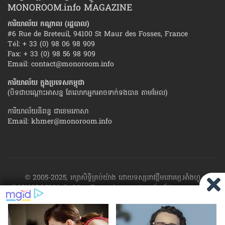
MONOROOM.info MAGAZINE
ការិយាល័យ កណ្ដាល (រដ្ឋបាល)
#6 Rue de Breteuil, 94100 St Maur des Fosses, France
Tél: + 33 (0) 98 06 98 909
Fax: + 33 (0) 98 56 98 909
Email:
contact@monoroom.info
ការិយាល័យ ក្នុង​ប្រទេស​កម្ពុជា
(បិទជាបណ្ដោះអាសន្ន តែលោកអ្នកអាចទាក់ទងបាន តាមមែល)
ការិយាល័យនិពន្ធ ជាខេមរភាសា
Email:
khmer@monoroom.info
© 2005-2025, រក្សាសិទ្ធិគ្រប់យ៉ាង ដោយទស្សនាវដ្ដី​មនោរម្យ.អាំងហ្វូ
(MONOROOM.info Mag France)។ ហាម​ដក​ស្រង់​នូវ​ផ្នែក​ណា​មួយ​ ឬ​ផ្នែក​
ទាំង​អស់ ​នៃ​ការ​ផ្សាយ​របស់​ទស្សនាវដ្ដី​​មនោរម្យ.អាំងហ្វូ យក​ទៅ​​បោះពុម្ព នៅ
លើក្រដាស ឬតាម​ប្រព័ន្ធ​អេឡិច​ត្រូនិច - ផ្សាយ​តាម​រលក​ធាតុអាកាស ឬតាមប្រព័ន្ធ
អេឡិចត្រូនិច - សរសេរ​ឡើង​វិញ ឬ​ចែក​ចាយ​ តាមវិធីណាក៏ដោយ ដោយ​គ្មាន​ការ​