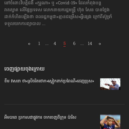
នៅចំពោះវិបត្តិជងឺ «កូរូណា» ឬ «Covid-19» ដែលកំពុងបន្ត
រាតត្បាត លើផ្ទៃប្រទេស លោកនាយករដ្ឋមន្ត្រី ហ៊ុន សែន បានថ្លែង
ដាក់កំហិតឡើងថា ពលរដ្ឋកម្ពុជា«គ្មានជម្រើស»អ្វីផ្សេង ក្រៅពីស៊ូទ្រាំ
ទទួលយកការព្យាបាល ...
Posts
1
...
4
5
6
...
14
navigation
ចេញផ្សាយចុងក្រោយ
ខឹម វាសនា ថា«ស្រីចរិតថោក»​ស្លៀកពាក់ប្រពៃណី​«ដេញប្រុស»
អឹមបាពេ ប្រកាសជាផ្លូវការ ចាកចេញពីក្រុម ប៉ារីស