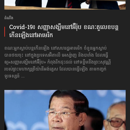
ដំណឹង
Covid-19៖ សញ្ញា​សង្ឃឹម​នៅ​អ៊ឺរ៉ុប ខណៈ​តួលេខ​បន្ត​
កើន​ឡើង​នៅ​អាមេរិក
ខណៈអ្នកស្លាប់បន្តកើនឡើង នៅសហរដ្ឋអាមេរិក ចំនួនអ្នកស្លាប់
បានថយចុះ នៅក្នុងប្រទេសអ៊ិតាលី អេស្ប៉ាញ និងបារាំង ដែលធ្វើ
ឲ្យ«សញ្ញា​សង្ឃឹម​នៅ​អ៊ឺរ៉ុប» កំពុងរីកដុះដល់ នៅទន្ទឹមនឹងព្រះសុវណ្ណី
របស់ព្រះមហាក្សត្រីយ៉ានីអង់គ្លេស ដែលបានធ្វើឡើង តាមកញ្ចក់
ទូរទស្សន៍ ...