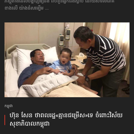
ភស្ដុតាង​ដែលបង្ហាញឲ្យដឹង ពីចំនួន​អ្នកជំងឺស្លាប់ ដោយសារមេរោគ
ខាងលើ យ៉ាងធំសម្បើម ...
កម្ពុជា
ហ៊ុន សែន ថាពលរដ្ឋ«គ្មានជម្រើស»​ទេ ចំពោះ​វិស័យ​
សុខាភិបាល​កម្ពុជា