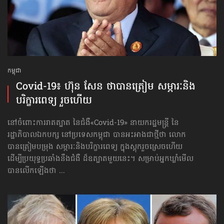
កម្ពុជា
Covid-19៖ ហ៊ុន សែន ថាបានត្រៀម សម្ភារៈ​និង​
បរិក្ខារ​ពេទ្យ រួចហើយ
នៅចំពោះការរាតត្បាត នៃជំងឺ«Covid-19» នាយករដ្ឋមន្ត្រី នៃ
រដ្ឋាភិបាលឯកបក្ស នៅប្រទេសកម្ពុជា បានអះអាងជាថ្មីថា លោក
បានត្រៀមបម្រុង សម្ភារៈ​និង​បរិក្ខារ​ពេទ្យ ក្នុងស្ដុករួចស្រេចហើយ
ដើម្បីប្រយុទ្ធប្រឆាំងនឹងជំងឺ ដ៏ឧត្បាតមួយនេះ។ សម្រាប់អ្នកឃ្លាំមើល
បានលើកឡើងថា ...