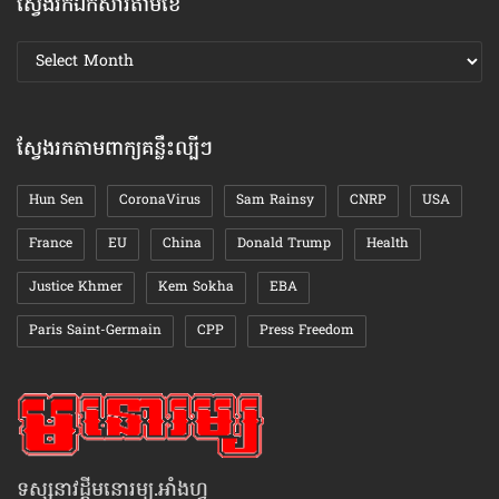
ស្វែងរកឯកសារតាមខែ
ស្វែងរក
ឯកសារ
តាមខែ
ស្វែងរកតាមពាក្យគន្លឹះល្បីៗ
Hun Sen
CoronaVirus
Sam Rainsy
CNRP
USA
France
EU
China
Donald Trump
Health
Justice Khmer
Kem Sokha
EBA
Paris Saint-Germain
CPP
Press Freedom
ទស្សនាវដ្ដីមនោរម្យ.អាំងហ្វូ