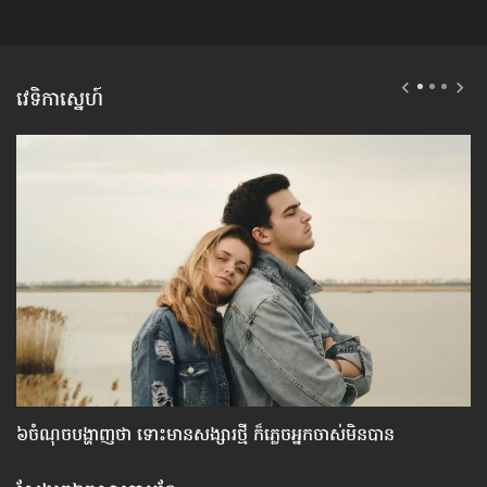
វេទិកាស្នេហ៍
៦ចំណុច​បង្ហាញ​ថា ទោះ​មាន​សង្សារ​ថ្មី ក៏​ភ្លេច​អ្នក​ចាស់​មិន​បាន
វិ