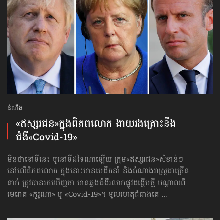
ដំណឹង
«ឥស្សរជន»​ក្នុង​ពិភពលោក ងាយ​រងគ្រោះ​នឹង
ជំងឺ«Covid-19»
មិនថានៅទីនេះ ឬនៅទីដទៃណាឡើយ ក្រុម«ឥស្សរជន»​សំខាន់ៗ
នៅលើពិភពលោក ក្នុងនោះមានមេដឹកនាំ និងតំណាងរាស្ត្រជាច្រើន
នាក់ ត្រូវបានរកឃើញថា មានឆ្លងជំងឺរលាកផ្លូវដង្ហើមថ្មី បណ្ដាលពី
មេរោគ «កូរូណា» ឬ «Covid-19»។ មូលហេតុធំជាងគេ ...