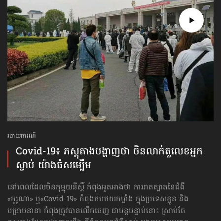
របាយការណ៍
Covid-19៖ ភស្ដុតាង​បង្ហាញថា ចិន​លាក់​តួលេខ​អ្នក
ស្លាប់ យ៉ាងធំសម្បើម
នៅពេលដែលចិនកុម្មុយនីស្ដិ៍ កំពុងអួតអាងថា ការរាតត្បាតនៃជំងឺ​
«កូរូណា» ឬ​«Covid-19» កំពុងថមថយកម្លាំង ក្នុង​ប្រទេសខ្លួន និង
បម្រាមនានា កំពុងត្រូវបានលើកចេញ ជាបន្តបន្ទាប់នោះ ស្រាប់តែ