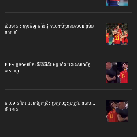
ថើបមាត់ ៖ ក្រុមកីឡាការិនី​ផ្អាកលេង​​បើប្រធានសហព័ន្ធ​មិន
លាឈប់
FIFA ប្រកាសបើក​«នីតិវិធីវិន័យ»​ប្រឆាំងប្រធានសហព័ន្ធ​
អេស្ប៉ាញ
បាល់ទាត់​ពិភពលោក​ផ្នែកស្រី៖ ប្រកួតឈ្នះរួច​ត្រូវបានចាប់…
ថើបមាត់ !