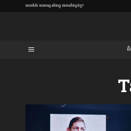
​គេហទំព័រ មនោរម្យ.អាំងហ្វូ រងការរាំងខ្ទប់ឬ?
ិយមិត្ត
ដ
យមិត្ត៖ «កាមតណ្ហា​
លិខិតប្រិយមិត្ត៖ «អំពីទោសៈ»
T
រថ្មីចុងក្រោយ
ខឹម វាសនា ថា«ស្រី
ចរិតថោក»​ស្លៀកពាក់