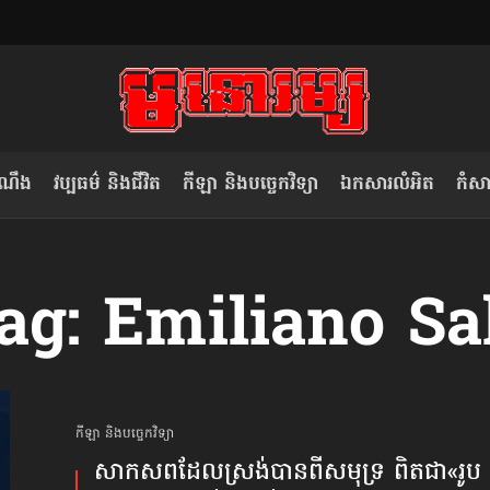
ំណឹង
វប្បធម៌ និងជីវិត
កីឡា និងបច្ចេកវិទ្យា
ឯកសារលំអិត
កំសាន
សម រង្ស៊ី៖ កម្ពុជាគួរមើលគំរូ​តាម​
លិខិតប្រិយមិត្ត៖ «កាមតណ្ហា​
ag: Emiliano Sa
វៀតណាម ក្នុង​ការប្តូរ​មេដឹកនាំ របស់​
មនុស្ស»
ខ្លួន
កីឡា និងបច្ចេកវិទ្យា
សាកសព​ដែលស្រង់បាន​ពីសមុទ្រ ពិតជា​«រូប