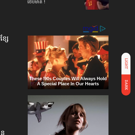
ថើបមាត់ !
ខ្សែ
LIGHT
DARK
ាន