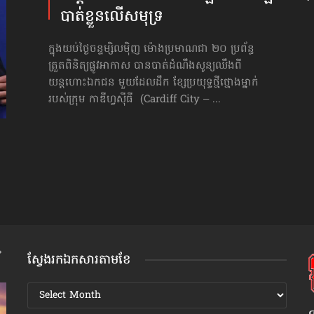
បាត់ខ្លួនលើសមុទ្រ
ក្នុងយប់ថ្ងៃចន្ទម្សិលម៉ិញ ម៉ោងប្រមាណជា ២០ ប្រព័ន្ធ
ត្រួតពិនិត្យផ្លូវអាកាស បានបាត់ដំណឹងសូន្យឈឹង​ពី
យន្ដហោះឯកជន មួយដែលដឹក ខ្សែប្រយុទ្ធថ្មីថ្មោងម្នាក់
របស់ក្រុម កាឌីហ្វស៊ីធី (Cardiff City – ...
ស្វែងរកឯកសារតាមខែ
ស្វែងរក
ឯកសារ