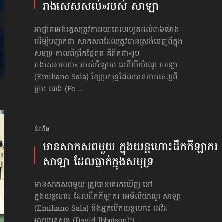
រាងសេសសល់»​របស់ សាឡា
អាជ្ញាធរអង់គ្លេសត្រូវការរយៈពេលរហូតដល់៣៦ម៉ោង
ដើម្បីបញ្ជាក់ថា សាកសពដែលត្រូវបានស្រង់ចេញ​ពីក្នុង
សមុទ្រ កាលពីព្រឹកថ្ងៃពុធ គឺពិតជា«រូប
រាងសេសសល់» របស់កីឡាករ អេមីលីយ៉ាណូ សាឡា
(Emiliano Sala) ខ្សែប្រយុទ្ធដែលបានចាកចេញពី
ក្រុម ណង់ (Fc ...
ដំណឹង
មានសាកសពមួយ ក្នុង​យន្ដហោះ​ដឹក​កីឡាករ
សាឡា ដែលធ្លាក់​ក្នុងសមុទ្រ
មានសាកសពមួយ ត្រូវបានគេរកឃើញ នៅ
ក្នុងយន្ដហោះ ដែលដឹកកីឡាករ អេមីលីយ៉ាណូ សាឡា
(Emiliano Sala) និងអ្នកបើកយន្ដហោះ ដេវីដ
អាយបូតសុន (David Ibbotson)។ ...