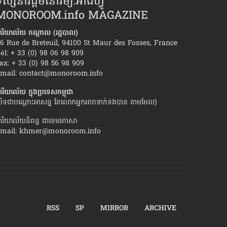
ស្សនាវដ្ដីមនោរម្យ.អាំងហ្វូ
MONOROOM.info MAGAZINE
ារិយាល័យ កណ្ដាល (រដ្ឋបាល)
6 Rue de Breteuil, 94100 St Maur des Fosses, France
él: + 33 (0) 98 06 98 909
ax: + 33 (0) 98 56 98 909
ង ក្នុង​ការដោះស្រាយ​ជម្លោះ​ជាមួយ​
ហេតុផល៧យ៉ាង ដែល
mail:
contact@monoroom.info
ារិយាល័យ ក្នុង​ប្រទេស​កម្ពុជា
បិទជាបណ្ដោះអាសន្ន តែលោកអ្នកអាចទាក់ទងបាន តាមមែល)
ារិយាល័យនិពន្ធ ជាខេមរភាសា
mail:
khmer@monoroom.info
RSS
SP
MIRROR
ARCHIVE