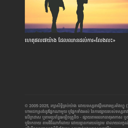
យ​
ហេតុផល៧យ៉ាង ដែល​ឈាន​ដល់​ការ«លែងលះ»
© 2005-2025, រក្សាសិទ្ធិគ្រប់យ៉ាង ដោយទស្សនាវដ្ដី​មនោរម្យ.អ
ហាម​ដក​ស្រង់​នូវ​ផ្នែក​ណា​មួយ​ ឬ​ផ្នែក​ទាំង​អស់ ​នៃ​ការ​ផ្សាយ​របស់​ទស្សនាវ
លើក្រដាស ឬតាម​ប្រព័ន្ធ​អេឡិច​ត្រូនិច - ផ្សាយ​តាម​រលក​ធាតុអាកាស ឬ
ឬ​ចែក​ចាយ​ តាមវិធីណាក៏ដោយ ដោយ​គ្មាន​ការ​យល់ព្រម ជា​លាយ​លក្ខណ៍​អក