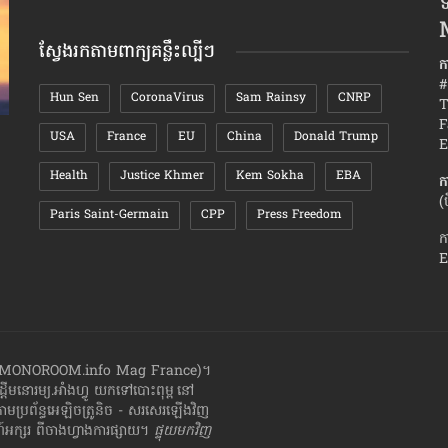
ទ
តាមខែ
ស្វែងរកតាមពាក្យគន្លឹះល្បីៗ
ក
#
Hun Sen
CoronaVirus
Sam Rainsy
CNRP
T
F
USA
France
EU
China
Donald Trump
វិធីសាស្រ្ត​រំដោះ​ខ្លួន ពី​ការឈឺចាប់​ដោយ​សារ​បែក​
គន្លឹះ៥យ៉ា
E
បាក់​ស្នេហា
គូស្នេហ៍
Health
Justice Khmer
Kem Sokha
EBA
ក
(
Paris Saint-Germain
CPP
Press Freedom
ក
E
ាំងហ្វូ (MONOROOM.info Mag France)។
ដ្ដី​​មនោរម្យ.អាំងហ្វូ យក​ទៅ​​បោះពុម្ព នៅ
តាមប្រព័ន្ធអេឡិចត្រូនិច - សរសេរ​ឡើង​វិញ
្សរ​ ពី​ចាងហ្វាង​ការ​ផ្សាយ​។
ផ្ទុយមកវិញ