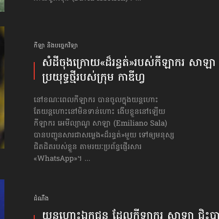
កីឡា និងបច្ចេកវិទ្យា
សំដី​ចុងក្រោយ​«ដ៏រន្ធត់»​របស់​កីឡាករ សាឡា 
ប្រយុទ្ធ​ថ្មី​របស់ក្រុម កាឌីហ្វ
នៅខណៈពេលកីឡាករ បានចូលក្នុងយន្ដហោះ
តែយន្ដហោះនៅមិនទាន់ហោះ ងើបខ្លួននៅឡើយ
កីឡាករ អេមីល្យាណូ សាឡា (Emiliano Sala)
បានបញ្ជូនសារ​ជាសម្លេង​«ដ៏រន្ធត់»​មួយ ទៅឲ្យមនុស្ស
ជិតដិតរបស់ខ្លួន តាមរយៈប្រព័ន្ធផ្ញើរសារ
«WhatsApp»។ ...
ដំណឹង
យន្ដហោះឯកជន ដែលកីឡាករ សាឡា ជិះប