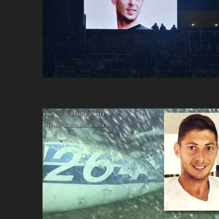
ប្រពៃណី​«ដេញប្រុស»
អឹមបាពេ ប្រកាសជាផ្លូវការ
ចាកចេញពីក្រុម ប៉ារីស
ថើបមាត់ ៖ ក្រុមកីឡាការិនី​
ផ្អាកលេង​​បើប្រធានសហព័ន្ធ​
មិនលាឈប់