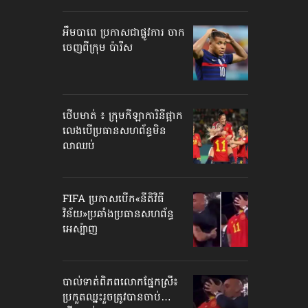
អឹមបាពេ ប្រកាសជាផ្លូវការ ចាក
ចេញពីក្រុម ប៉ារីស
ថើបមាត់ ៖ ក្រុមកីឡាការិនី​ផ្អាក
លេង​​បើប្រធានសហព័ន្ធ​មិន
លាឈប់
FIFA ប្រកាសបើក​«នីតិវិធី
វិន័យ»​ប្រឆាំងប្រធានសហព័ន្ធ​
អេស្ប៉ាញ
បាល់ទាត់​ពិភពលោក​ផ្នែកស្រី៖
ប្រកួតឈ្នះរួច​ត្រូវបានចាប់…