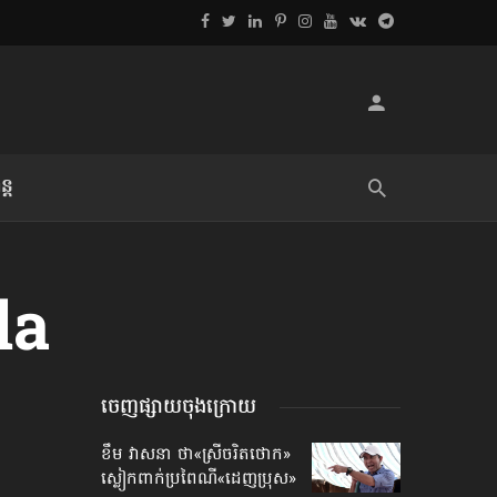
្ដ
លិខិតប្រិយមិត្ត៖ «អំពីទោសៈ»
la
ចេញផ្សាយចុងក្រោយ
ខឹម វាសនា ថា«ស្រីចរិតថោក»​
ស្លៀកពាក់ប្រពៃណី​«ដេញប្រុស»