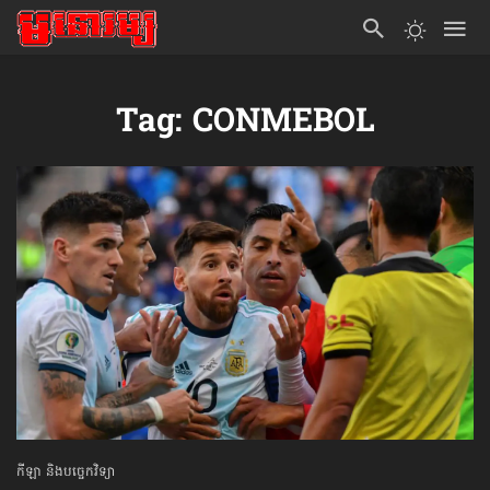
Tag: CONMEBOL
កីឡា និងបច្ចេកវិទ្យា