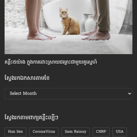
គន្លឹះ៥យ៉ាង ក្នុង​ការដោះស្រាយ​ជម្លោះ​ជាមួយ​គូស្នេហ៍
ប្
បា
ស្វែងរកឯកសារតាមខែ
ស្វែងរក
ឯកសារ
តាមខែ
ស្វែងរកតាមពាក្យគន្លឹះល្បីៗ
Hun Sen
CoronaVirus
Sam Rainsy
CNRP
USA