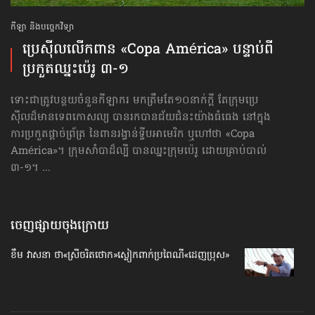
កីឡា និងបច្ចេកវិទ្យា
ប្រេស៊ីល​លើកពាន​ «Copa América» បន្ទាប់ពី​
ប្រកួត​ឈ្នះ​ប៉េរូ ៣-១
ទោះជាត្រូវបន្ថយចំនួនកីឡាករ មកត្រឹមតែ១០នាក់ក្ដី តែក្រុមប្រេ
ស៊ីលដ៏មានទេពកោសល្យ បានរកបានជ័យជំនះយ៉ាងធំធេង នៅក្នុង
ការប្រកួតផ្ដាច់ព្រ័ត្រ នៃពានរង្វាន់ទ្វីបអាមេរិក ឬហៅថា «Copa
América»។ ក្រុមសាំបាដ៏ល្បី បានឈ្នះក្រុមប៉េរូ ដោយគ្រាប់បាល់
៣-១។ ...
ចេញផ្សាយចុងក្រោយ
ខឹម វាសនា ថា«ស្រីចរិតថោក»​ស្លៀកពាក់ប្រពៃណី​«ដេញប្រុស»