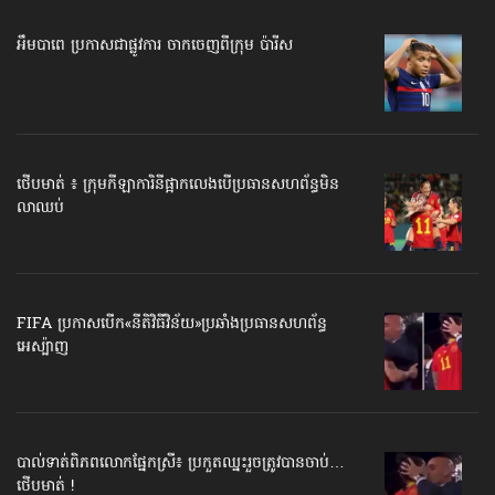
អឹមបាពេ ប្រកាសជាផ្លូវការ ចាកចេញពីក្រុម ប៉ារីស
ថើបមាត់ ៖ ក្រុមកីឡាការិនី​ផ្អាកលេង​​បើប្រធានសហព័ន្ធ​មិន
លាឈប់
FIFA ប្រកាសបើក​«នីតិវិធីវិន័យ»​ប្រឆាំងប្រធានសហព័ន្ធ​
អេស្ប៉ាញ
បាល់ទាត់​ពិភពលោក​ផ្នែកស្រី៖ ប្រកួតឈ្នះរួច​ត្រូវបានចាប់…
ថើបមាត់ !