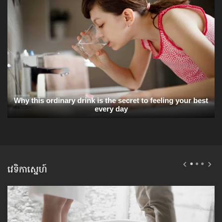
វេទិកាស្នេហ៍