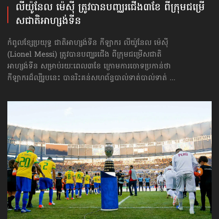
លីយ៉ូនែល ម៉េស៊ី ត្រូវបាន​បញ្ឈរជើង​៣ខែ ពី​ក្រុម​ជម្រើ
សជាតិ​អាហ្សង់ទីន
កំពូលខ្សែប្រយុទ្ធ ជាតិអាហ្សង់ទីន កីឡាករ លីយ៉ូនែល ម៉េស៊ី
(Lionel Messi) ត្រូវបានបញ្ឈរជើង ពី​ក្រុម​ជម្រើសជាតិ​
អាហ្សង់ទីន សម្រាប់រយៈពេល៣ខែ ក្រោមការចោទប្រកាន់ថា
កីឡាករដ៏ល្បីរូបនេះ បានរិះគន់សហព័ន្ធបាល់ទាត់បាល់ទាត់ ...