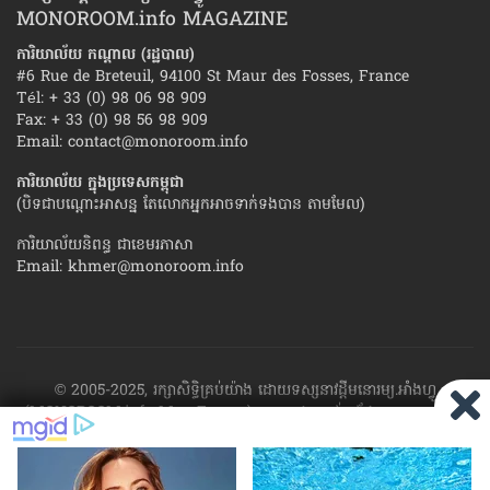
MONOROOM.info MAGAZINE
ការិយាល័យ កណ្ដាល (រដ្ឋបាល)
#6 Rue de Breteuil, 94100 St Maur des Fosses, France
Tél: + 33 (0) 98 06 98 909
Fax: + 33 (0) 98 56 98 909
Email:
contact@monoroom.info
ការិយាល័យ ក្នុង​ប្រទេស​កម្ពុជា
(បិទជាបណ្ដោះអាសន្ន តែលោកអ្នកអាចទាក់ទងបាន តាមមែល)
ការិយាល័យនិពន្ធ ជាខេមរភាសា
Email:
khmer@monoroom.info
© 2005-2025, រក្សាសិទ្ធិគ្រប់យ៉ាង ដោយទស្សនាវដ្ដី​មនោរម្យ.អាំងហ្វូ
(MONOROOM.info Mag France)។ ហាម​ដក​ស្រង់​នូវ​ផ្នែក​ណា​មួយ​ ឬ​ផ្នែក​
ទាំង​អស់ ​នៃ​ការ​ផ្សាយ​របស់​ទស្សនាវដ្ដី​​មនោរម្យ.អាំងហ្វូ យក​ទៅ​​បោះពុម្ព នៅ
លើក្រដាស ឬតាម​ប្រព័ន្ធ​អេឡិច​ត្រូនិច - ផ្សាយ​តាម​រលក​ធាតុអាកាស ឬតាមប្រព័ន្ធ
អេឡិចត្រូនិច - សរសេរ​ឡើង​វិញ ឬ​ចែក​ចាយ​ តាមវិធីណាក៏ដោយ ដោយ​គ្មាន​ការ​