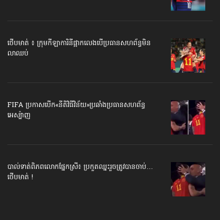
ថើបមាត់ ៖ ក្រុមកីឡាការិនី​ផ្អាកលេង​​បើប្រធានសហព័ន្ធ​មិន
លាឈប់
FIFA ប្រកាសបើក​«នីតិវិធីវិន័យ»​ប្រឆាំងប្រធានសហព័ន្ធ​
អេស្ប៉ាញ
បាល់ទាត់​ពិភពលោក​ផ្នែកស្រី៖ ប្រកួតឈ្នះរួច​ត្រូវបានចាប់…
ថើបមាត់ !