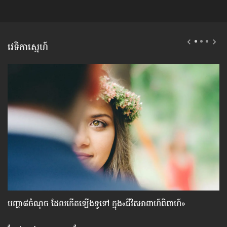
វេទិកាស្នេហ៍
បញ្ហា៨ចំណុច ​ដែល​កើត​ឡើង​ទូទៅ ក្នុង«​ជីវិត​អាពាហ៍ពិពាហ៍»
ទម