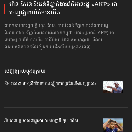
ហ៊ុន សែន រិះគន់​ទីភ្នាក់ងារ​ព័ត៌មាន​រដ្ឋ «AKP» ថា
ចេញផ្សាយ​ព័ត៌មាន​យឺត
លោកនាយករដ្ឋមន្ត្រី ហ៊ុន សែន បានរិះគន់ទីភ្នាក់ងារព័ត៌មានរដ្ឋ
ដែលហៅថា ទីភ្នាក់ងារសារព័ត៌មានកម្ពុជា (ជាអក្សរកាត់ AKP) ថា
ចេញផ្សាយ​ព័ត៌មាន​យឺត ជាទីបំផុត ដែលខុសគ្នាឆ្ងាយ ពីសារ
ព័ត៌មានឯកជនដទៃទៀត។ មេដឹកនាំរបបក្រុងភ្នំពេញ ...
ចេញផ្សាយចុងក្រោយ
ខឹម វាសនា ថា«ស្រីចរិតថោក»​ស្លៀកពាក់ប្រពៃណី​«ដេញប្រុស»
អឹមបាពេ ប្រកាសជាផ្លូវការ ចាកចេញពីក្រុម ប៉ារីស