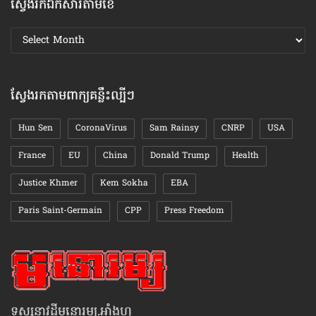
ស្វែងរកឯកសារតាមខែ
ស្វែងរក
ឯកសារ
តាមខែ
ស្វែងរកតាមពាក្យគន្លឹះល្បីៗ
Hun Sen
CoronaVirus
Sam Rainsy
CNRP
USA
France
EU
China
Donald Trump
Health
Justice Khmer
Kem Sokha
EBA
Paris Saint-Germain
CPP
Press Freedom
ទស្សនាវដ្ដីមនោរម្យ.អាំងហ្វូ