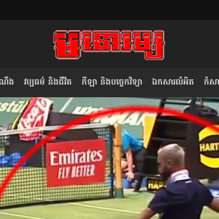
ំណឹង
វប្បធម៌ និងជីវិត
កីឡា និងបច្ចេកវិទ្យា
ឯកសារលំអិត
កំសាន
សម រង្ស៊ី៖ កម្ពុជាគួរមើលគំរូ​តាម​
លិខិតប្រិយមិត្ត៖ «កាមតណ្ហា​
វៀតណាម ក្នុង​ការប្តូរ​មេដឹកនាំ របស់​
មនុស្ស»
ខ្លួន