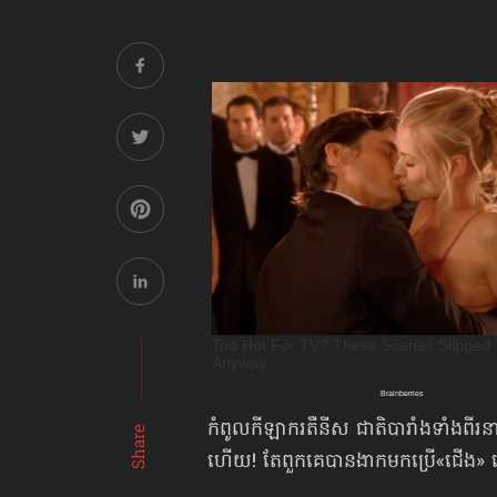
កំពូលកីឡាករតឺនីស ជាតិបារាំងទាំងពីរ
Share
ហើយ! តែពួកគេបានងាកមកប្រើ«ជើង» ដើម