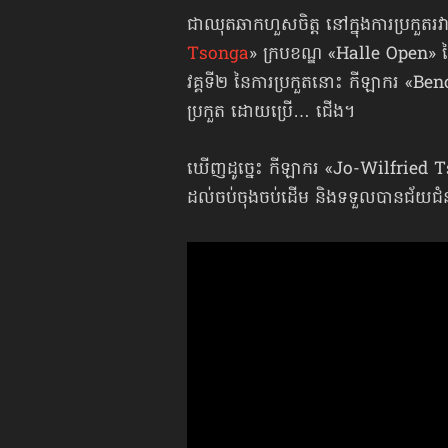
ជាឈុតឆាកហួសចិត្ត នៅក្នុងការប្រកួតរ
Tsonga
» ក្របខណ្ឌ «Halle Open» នៃប
វគ្គទី២ នៃការប្រកួតនោះ កីឡាករ «Beno
ប្រកួត ដោយប្រើ… ជើង។
ឃើញដូច្នេះ កីឡាករ «Jo-Wilfried T
ដល់ចប់ចុងចប់ដើម និងទទួលបានជ័យជំ