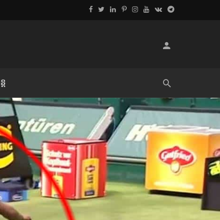
្ដ
លិខិតប្រិយមិត្ត៖ «អំពីទោសៈ»