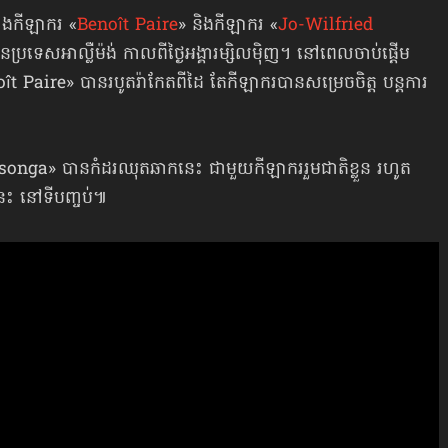
វាងកីឡាករ «
Benoît Paire
» និងកីឡាករ «
Jo-Wilfried
្រទេសអាល្លឺម៉ង់ កាលពីថ្ងៃអង្គារម្សិលម៉ិញ។ នៅពេលចាប់ផ្ដើម
ît Paire» បានរបូតរ៉ាកែតពីដៃ តែកីឡាករបានសម្រេចចិត្ត បន្តការ
songa» បានកំដរឈុតឆាកនេះ ជាមួយកីឡាកររួមជាតិខ្លួន រហូត
នះ នៅទីបញ្ចប់៕