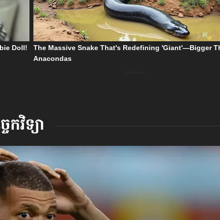
េកវិទ្យា