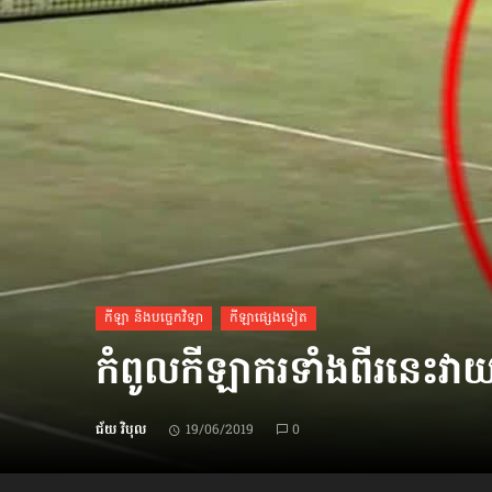
ប្រពៃណី​«ដេញប្រុស»
អឹមបាពេ ប្រកាសជាផ្លូវការ
ចាកចេញពីក្រុម ប៉ារីស
ថើបមាត់ ៖ ក្រុមកីឡាការិនី​
ផ្អាកលេង​​បើប្រធានសហព័ន្ធ​
មិនលាឈប់
កីឡា និងបច្ចេកវិទ្យា
កីឡាផ្សេងទៀត
កំពូល​កីឡាករ​ទាំងពីរ​នេះ
ជ័យ វិបុល
19/06/2019
0