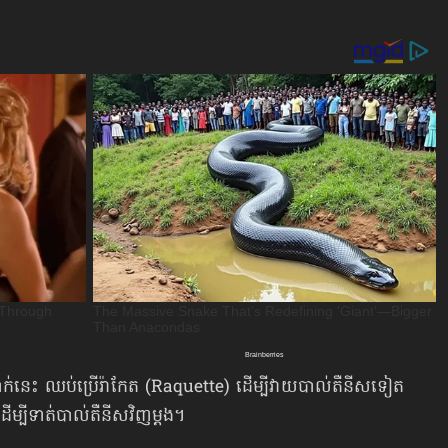
នាក់នេះ ឈប់ប្រើរ៉ាកែត (Raquette) ដើម្បីវាយបាល់តឺនីសទៀត
្បីទាត់បាល់តឺនីសវិញម្ដង។