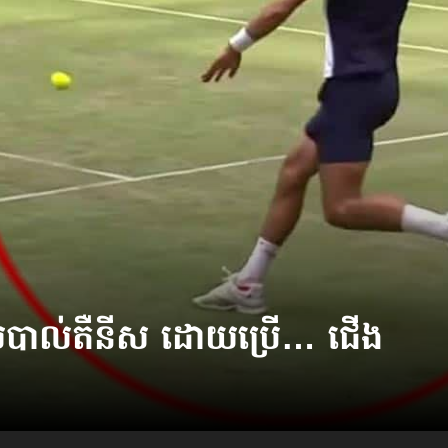
​វាយបាល់​តឺនីស ដោយប្រើ… ជើង