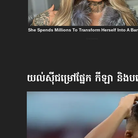
យល់ស៊ីជម្រៅផ្នែក
កីឡា និងបច្ច