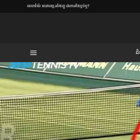
​គេហទំព័រ មនោរម្យ.អាំងហ្វូ រងការរាំងខ្ទប់ឬ?
ិយមិត្ត
ដ
យមិត្ត៖ «កាមតណ្ហា​
លិខិតប្រិយមិត្ត៖ «អំពីទោសៈ»
រថ្មីចុងក្រោយ
ខឹម វាសនា ថា«ស្រី
ចរិតថោក»​ស្លៀកពាក់