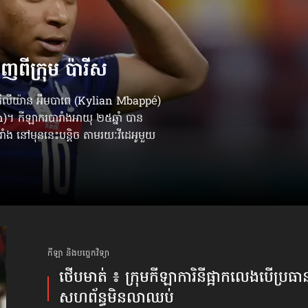
ញពីក្រុម ប៉ារីស
ព គីលីយ៉ាន អឹមបាពេ (Kylian Mbappé)
n)។ កីឡាករបារាំងអាយុ ២៥ឆ្នាំ បាន
ង នៅមុននេះបន្តិច តាមរយៈវីដេអូមួយ
កីឡា និងបច្ចេកវិទ្យា
ថើបមាត់ ៖ ក្រុមកីឡាការិនី​ផ្អាកលេង​​បើប្រធា
សហព័ន្ធ​មិនលាឈប់