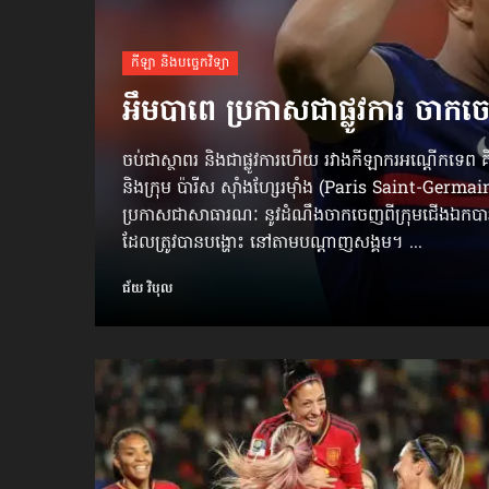
កីឡា និងបច្ចេកវិទ្យា
អឹមបាពេ ប្រកាសជាផ្លូវការ ចាកចេ
ចប់ជាស្ថាពរ និងជាផ្លូវការហើយ រវាងកីឡាករអណ្ដើកទេ
និងក្រុម ប៉ារីស ស៊ាំងហ្សែរម៉ាំង (Paris Saint-Germai
ប្រកាសជាសាធារណៈ នូវដំណឹងចាកចេញពីក្រុមជើងឯកបារាំ
ដែលត្រូវបានបង្ហោះ នៅតាមបណ្ដាញសង្គម។ ...
ជ័យ វិបុល