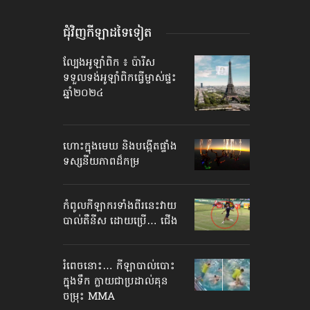
ជុំវិញកីឡាដទៃទៀត
ល្បែងអូឡាំពិក ៖ ប៉ារីស
ទទួលទង់អូឡាំពិក​ធ្វើម្ចាស់ផ្ទះ
ឆ្នាំ២០២៤
ហោះក្នុងមេឃ និង​បង្កើត​ផ្ទាំង
ទស្សនីយភាព​ដ៏កម្រ
កំពូល​កីឡាករ​ទាំងពីរ​នេះ​វាយ
បាល់​តឺនីស ដោយប្រើ… ជើង
រំពេចនោះ… កីឡា​បាល់បោះ​
ក្នុងទឹក ក្លាយ​ជា​ប្រដាល់​គុន
ចម្រុះ​​ MMA