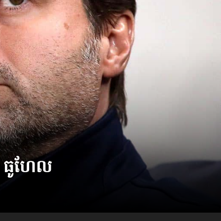
់ពី ធូហែល