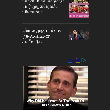
បាល់ទាត់​ពិភពលោក​ផ្នែកស្ត្រី ៖
អេស្ប៉ាញ​ឈ្នះអង់គ្លេស​និង
លើកពានដំបូង
ណីម៉ា ចេញ​ពីក្រុម ប៉ារីស ទៅ
ក្រុម​«Al-Hilal»​នៅ
អារ៉ាប៊ីសាអ៊ូឌីត