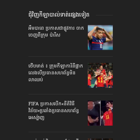
ជុំវិញកីឡាបាល់ទាត់​ផ្សេងទៀត
អឹមបាពេ ប្រកាសជាផ្លូវការ ចាក
ចេញពីក្រុម ប៉ារីស
ថើបមាត់ ៖ ក្រុមកីឡាការិនី​ផ្អាក
លេង​​បើប្រធានសហព័ន្ធ​មិន
លាឈប់
FIFA ប្រកាសបើក​«នីតិវិធី
វិន័យ»​ប្រឆាំងប្រធានសហព័ន្ធ​
អេស្ប៉ាញ