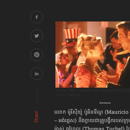
លោក ម៉ូរីស៊ីយ៉ូ ប៉ូឆិនទីណូ (Mauricio
Share
– អង់គ្លេស) នឹងក្លាយជា​គ្រូបង្វឹក​របស់ក្រ
ម៉ាស់ ធូហែល (Thomas Tuchel) ដែ