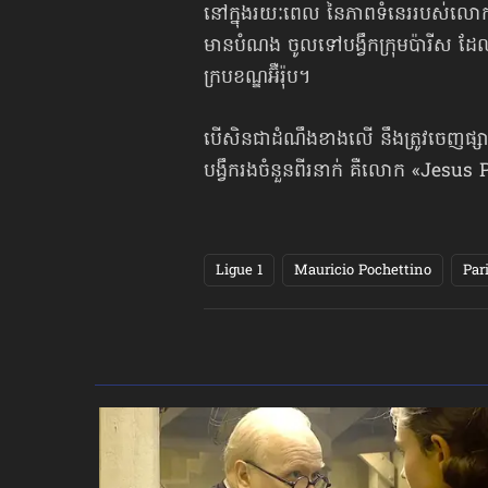
នៅក្នុងរយៈពេល នៃភាពទំនេររបស់លោក
មានបំណង ចូលទៅបង្វឹក​ក្រុមប៉ារីស ដែល
ក្របខណ្ឌអ៊ឺរ៉ុប។
បើសិនជាដំណឹងខាងលើ នឹងត្រូវចេញផ្សាយ​ជ
បង្វឹករងចំនួនពីរនាក់ គឺលោក «Jes
Ligue 1
Mauricio Pochettino
Par