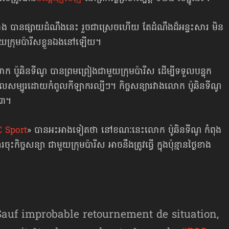
រាំង បានផ្សាយដំណឹងនេះ រួចជាស្រេចហើយ តែដំណឹងដ៏អន្ទះសារ មិន
 ដោយក្រុមប៉ារីស​ខ្លួនឯងនៅឡើយ។
៉ូឆិនទីណូ បានព្រមព្រៀង​ជាមួយក្រុមប៉ារីស ដើម្បីទទួលបន្ទុក
 ដែលសម្បូរដោយ​​កំពូលកីឡាករល្បីៗ។ កិច្ចសន្យារវាងលោក ប៉ូឆិនទីណូ
២៣។
 Sport
» បានអះអាងទៀតថា នៅខណៈនេះលោក ប៉ូឆិនទីណូ កំពុង
កិច្ចសន្យា ជាមួយក្រុមប៉ារីស អាចនឹងត្រូវធ្វើ ក្នុងប៉ុន្មានថ្ងៃខាង
Sauf improbable retournement de situation,