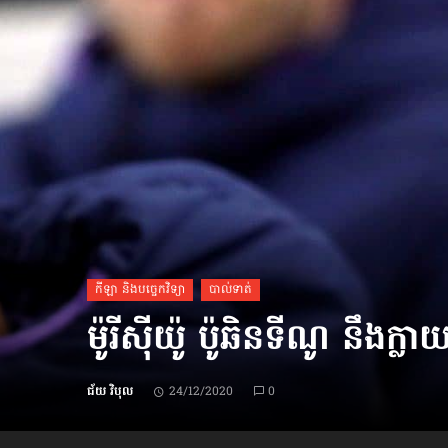
ប្រពៃណី​«ដេញប្រុស»
អឹមបាពេ ប្រកាសជាផ្លូវការ
ចាកចេញពីក្រុម ប៉ារីស
ថើបមាត់ ៖ ក្រុមកីឡាការិនី​
ផ្អាកលេង​​បើប្រធានសហព័ន្ធ​
មិនលាឈប់
កីឡា និងបច្ចេកវិទ្យា
បាល់ទាត់
ម៉ូរីស៊ីយ៉ូ ប៉ូឆិនទីណូ នឹងក្ល
ជ័យ វិបុល
24/12/2020
0