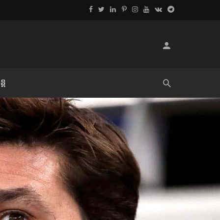
្ដ
លិខិតប្រិយមិត្ត៖ «អំពីទោសៈ»