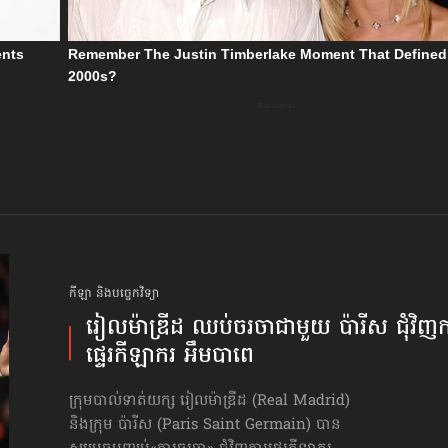
កីឡា និងបច្ចេកវិទ្យា
រៀលម៉ាឌ្រីដ ឈប់ចរចាជាមួយ ប៉ារីស ជុំវិញ​ក
ផ្ទេរ​កីឡាករ អឹមបាពេ
ក្រុមបាល់ទាត់យក្ស រៀលម៉ាឌ្រីដ (Real Madrid)
និងក្រុម ប៉ារីស (Paris Saint Germain) បាន