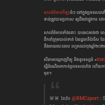
សារព័ត៌មានកីឡា
ធំៗ នៅក្នុងប្រទេសបា
ទាន់ត្រូវបាន​ប្រកាស ឲ្យដឹងជាផ្លូវការ
សារព័ត៌មានទាំងនោះ បានអះអាងថា លោក ប
ដឹកនាំក្រុមបាល់ទាត់ នៃរដ្ឋធានីប៉ារីស
នឹងមានរយៈពេល រហូតដល់ចុងឆ្នាំ២០
បើតាមបណ្ដាញវិទ្យុ និងទូរទស្សន៍ «
RMC
ធ្វើដំណើរ​មកកាន់ប្រទេស​បារាំង ហើយការចុះ
មុខ។
🚨🚨 Info
@RMCsport
: 