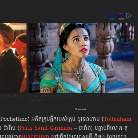
 Pochettino) អតីតគ្រូបង្វឹករបស់ក្រុម ថូទេនហាម (
Tottenham
ុម ប៉ារីស (
Paris Saint-Garmain
– បារាំង) បន្ទាប់ពីលោក តូ
លត្រូវបាន
បណ្ដេញចេញ
នៅព្រឹកថ្ងៃព្រហស្បត្តិ៍ ទី២៤ ខែធ្នូនេះ។