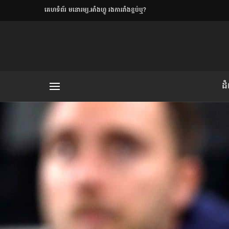
​គេហទំព័រ មនោរម្យ.អាំងហ្វូ រងការរាំងខ្ទប់ឬ?
ិយមិត្ត
ដ
យមិត្ត៖ «កាមតណ្ហា​
លិខិតប្រិយមិត្ត៖ «អំពីទោសៈ»
រថ្មីចុងក្រោយ
ខឹម វាសនា ថា«ស្រី
ចរិតថោក»​ស្លៀកពាក់