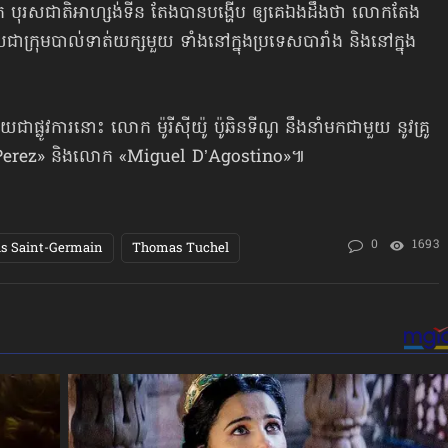
 បុរសជាតិអាហ្សង់ទីន តែងបានបង្ហើប ឲ្យគេឯងដឹងថា លោកតែង
ជាក្រុមបាល់ទាត់យក្សមួយ ទាំងនៅក្នុងប្រទេសបារាំង និងនៅក្នុង
ាផ្លូវការនោះ លោក ម៉ូរីស៊ីយ៉ូ ប៉ូឆិនទីណូ នឹងនាំមកជាមួយ នូវគ្រូ
us Perez» និងលោក «Miguel D’Agostino»៕
0
1693
is Saint-Germain
Thomas Tuchel