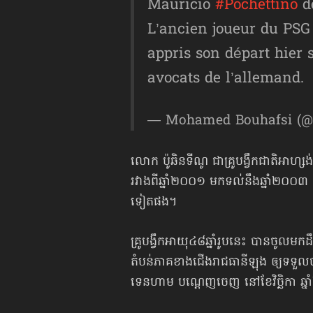
Mauricio
#Pochettino
de
L’ancien joueur du PSG 
appris son départ hier 
avocats de l’allemand.
— Mohamed Bouhafsi (
លោក ប៉ូឆិនទីណូ ជាគ្រូបង្វឹកជាតិអាហ
រវាងពី​ឆ្នាំ២០០១ មកទល់នឹងឆ្នាំ២០០
ទៀតផង។
គ្រូបង្វឹកអាយុ៤៨ឆ្នាំរូបនេះ បានចូលមក
តំបន់​ភាគខាងជើង​រាជធានីឡុង ឲ្យទទួលប
ទេនហាម បណ្ដេញចេញ នៅខែវិច្ឆិកា ឆ្នាំ២