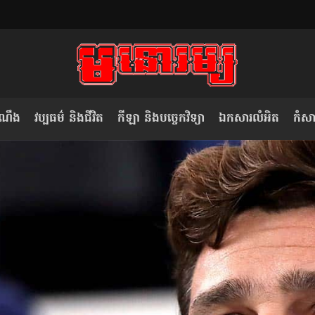
ំណឹង
វប្បធម៌ និងជីវិត
កីឡា និងបច្ចេកវិទ្យា
ឯកសារលំអិត
កំសាន
សម រង្ស៊ី៖ កម្ពុជាគួរមើលគំរូ​តាម​
លិខិតប្រិយមិត្ត៖ «កាមតណ្ហា​
វៀតណាម ក្នុង​ការប្តូរ​មេដឹកនាំ របស់​
មនុស្ស»
ខ្លួន