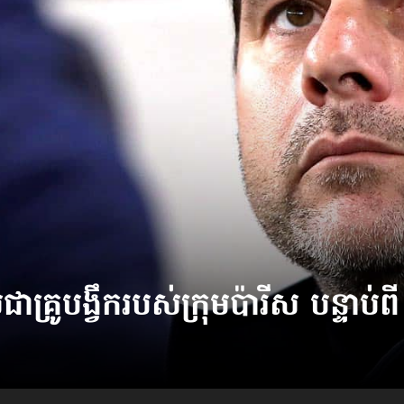
ាយជាគ្រូបង្វឹក​របស់​ក្រុមប៉ារីស បន្ទាប