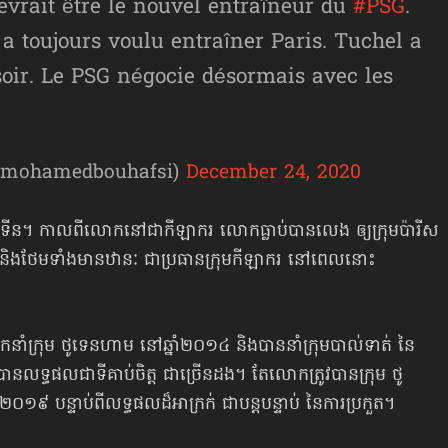
vrait être le nouvel entraîneur du
#PSG
.
a toujours voulu entraîner Paris. Tuchel a
soir. Le PSG négocie désormais avec les
@mohamedbouhafsi)
December 24, 2020
្សង់ទីន។ កាលពីលោកនៅជាកីឡាករ លោកធ្លាប់បានលេង ឲ្យក្រុមប៉ារីស
៣ និងថែមទាំងមានឋានៈ ជាប្រធានក្រុមកីឡាករ នៅពេលនោះ
ដឹកនាំក្រុម ថូទេនហាម នៅឆ្នាំ២០១៤ និងបាននាំក្រុម​បាល់ទាត់ នៃ
ានលទ្ធផល​ជាទីគាប់ចិត្ត ជាច្រើនដង។ តែលោកត្រូវបានក្រុម ថូ
០១៩ បន្ទាប់ពីលទ្ធផលដ៏អាក្រក់ ជាបន្តបន្ទាប់ នៃការប្រកួត។