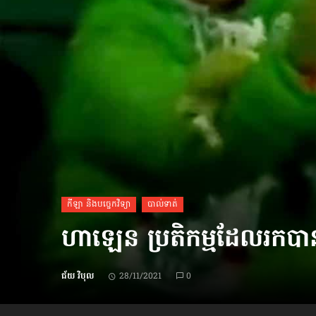
ប្រពៃណី​«ដេញប្រុស»
អឹមបាពេ ប្រកាសជាផ្លូវការ
ចាកចេញពីក្រុម ប៉ារីស
ថើបមាត់ ៖ ក្រុមកីឡាការិនី​
ផ្អាកលេង​​បើប្រធានសហព័ន្ធ​
មិនលាឈប់
កីឡា និងបច្ចេកវិទ្យា
បាល់ទាត់
ហាឡេន ប្រតិកម្ម​ដែលរកបាន​«មិ
ជ័យ វិបុល
28/11/2021
0