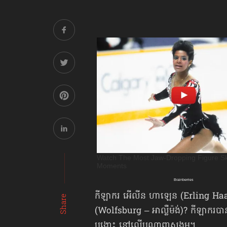
កីឡាករ អើលីន ហាឡេន (Erling Haaland)
Share
(Wolfsburg – អាល្លឺម៉ង់)? កីឡាករបានផ្
បង្ហោះ នៅលើបណ្ដាញសង្គម។