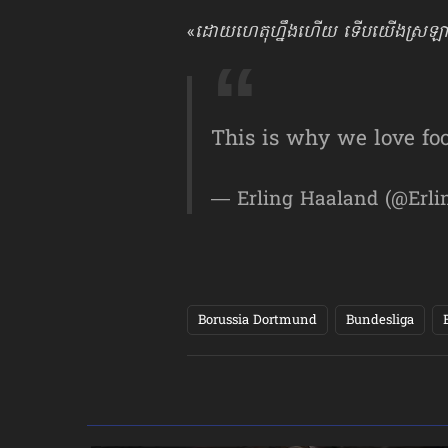
«
ដោយហេតុហ្នឹងហើយ ទើបយើងស្រឡា
This is why we love f
— Erling Haaland (@Erl
Borussia Dortmund
Bundesliga