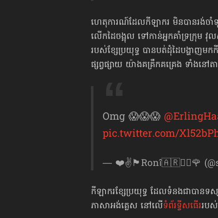
ហេតុការណ៍ដែលកីឡាករ មិនបានរង់ចាំទ
លើកដៃ​ចង្អុល ទៅកាន់​អ្នកគាំទ្រក្រុម វុ
របស់ខ្សែប្រយុទ្ធ បាន​បត់ដុំដៃបង្ហា
ផ្សព្វផ្សាយ យ៉ាង​គគ្រឹក​គគ្រេង ទាំងនៅ
Omg 😱😱😱
@ErlingHa
pic.twitter.com/Xl52b
— ❤️✌️🏴󠁧󠁢󠁥󠁮󠁧󠁿Ronî🇦🇷✌🏿
កីឡាករខ្សែប្រយុទ្ធ ​ដែលទំនងជាបានទស្សន
ភាសាអង់គ្លេស នៅលើ
ទំព័រទ្វីសធើរ
របស់