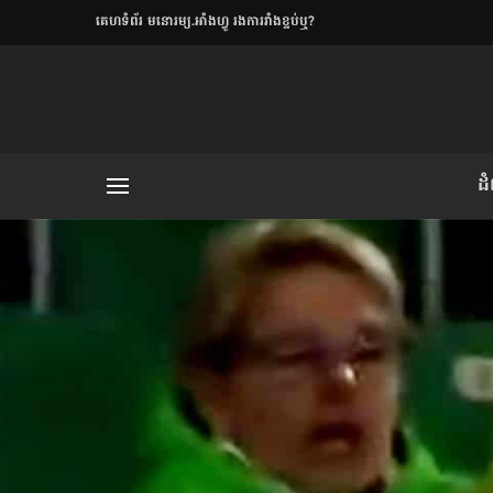
​គេហទំព័រ មនោរម្យ.អាំងហ្វូ រងការរាំងខ្ទប់ឬ?
ិយមិត្ត
ដ
យមិត្ត៖ «កាមតណ្ហា​
លិខិតប្រិយមិត្ត៖ «អំពីទោសៈ»
រថ្មីចុងក្រោយ
ខឹម វាសនា ថា«ស្រី
ចរិតថោក»​ស្លៀកពាក់