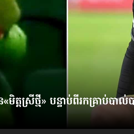
ត្តស្រីថ្មី» បន្ទាប់ពីរក​គ្រាប់បាល់