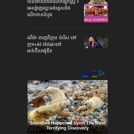
បាល់ទាត់​ពិភពលោក​ផ្នែកស្ត្រី ៖
អេស្ប៉ាញ​ឈ្នះអង់គ្លេស​និង
លើកពានដំបូង
ណីម៉ា ចេញ​ពីក្រុម ប៉ារីស ទៅ
ក្រុម​«Al-Hilal»​នៅ
អារ៉ាប៊ីសាអ៊ូឌីត