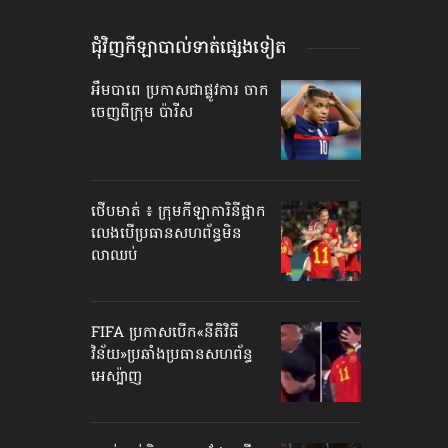
ជុំវិញកីឡាបាល់ទាត់​ផ្សេងទៀត
អឹមបាពេ ប្រកាសជាផ្លូវការ ចាក
ចេញពីក្រុម ប៉ារីស
ថើបមាត់ ៖ ក្រុមកីឡាការិនី​ផ្អាក
លេង​​បើប្រធានសហព័ន្ធ​មិន
លាឈប់
FIFA ប្រកាសបើក​«នីតិវិធី
វិន័យ»​ប្រឆាំងប្រធានសហព័ន្ធ​
អេស្ប៉ាញ