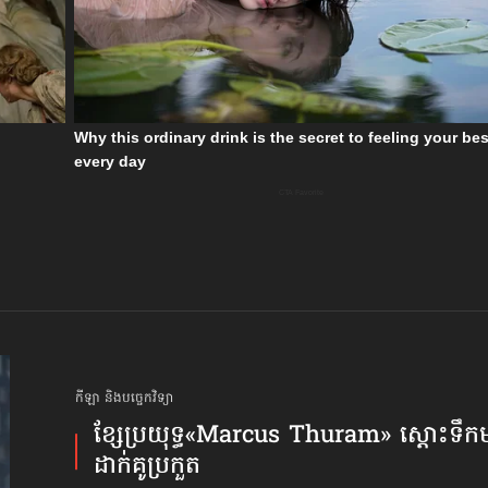
កីឡា និងបច្ចេកវិទ្យា
ខ្សែប្រយុទ្ធ«Marcus Thuram» ស្ដោះទឹកមា
ដាក់គូប្រកួត