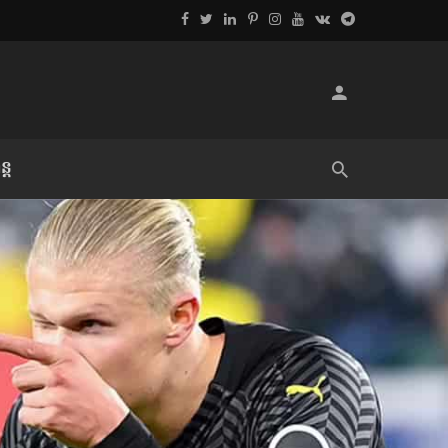
្ដ
លិខិតប្រិយមិត្ត៖ «អំពីទោសៈ»