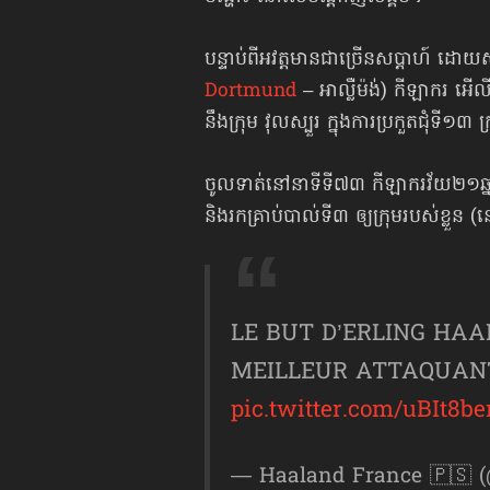
បន្ទាប់ពីអវត្តមានជាច្រើនសប្ដាហ៍ ដោយស
Dortmund
– អាល្លឺម៉ង់) កីឡាករ អើល
នឹងក្រុម វុលស្បួរ ក្នុងការប្រកួតជុំទី១៣ 
ចូលទាត់នៅនាទីទី៧៣ កីឡាករវ័យ២១ឆ្នាំ 
និងរកគ្រាប់បាល់ទី៣ ឲ្យក្រុមរបស់ខ្លួន
LE BUT D’ERLING HA
MEILLEUR ATTAQUANT
pic.twitter.com/uBIt8b
— Haaland France 🇵🇸 