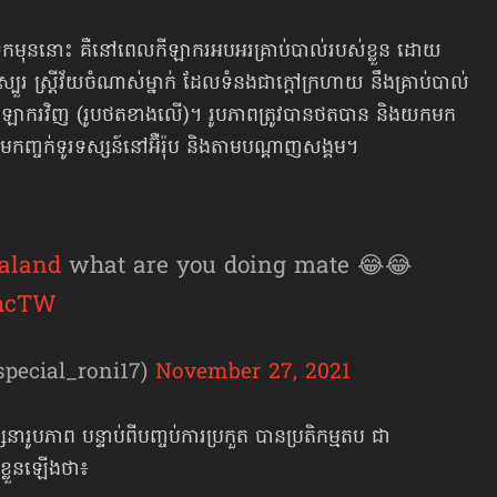
ុកមុននោះ គឺនៅពេលកីឡាករអបអរគ្រាប់បាល់របស់ខ្លួន ដោយ
លស្បួរ ស្ត្រីវ័យចំណាស់ម្នាក់ ដែលទំនងជាក្ដៅក្រហាយ នឹងគ្រាប់បាល់
ញមកកីឡាករវិញ (រូបថតខាងលើ)។ រូបភាពត្រូវបានថតបាន និងយកមក
តាមកញ្ចក់ទូរទស្សន៍នៅអ៊ឺរ៉ុប និងតាមបណ្ដាញសង្គម។
aland
what are you doing mate 😂😂
PhcTW
 (@special_roni17)
November 27, 2021
ារូបភាព បន្ទាប់ពីបញ្ចប់ការប្រកួត បានប្រតិកម្មតប ជា
ខ្លួនឡើងថា៖