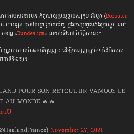
ាររងរបួសនោះមក កំពូលខ្សែប្រយុទ្ធរបស់ក្រុម ដ័រមូន (
Borussia
ីន ហាឡេន បានវិលត្រឡប់មកវិញ ក្នុងការប្រកួតរវាងក្រុមខ្លួន ទល់
ក្របខណ្ឌ«
Bundesliga
» នាយប់ទី២៧ ខែវិច្ឆិកានេះ។
ត្រូវការពេល​តែ៨នាទី​ប៉ុណ្ណោះ ដើម្បីបញ្ចេញក្បាច់ទាត់ដ៏ពិសេស
 (នៅនាទីទី៨១)។
ALAND POUR SON RETOUUUR VAMOOS LE
 AU MONDE 🔥🔥
enuU
(@HaalandFrance)
November 27, 2021