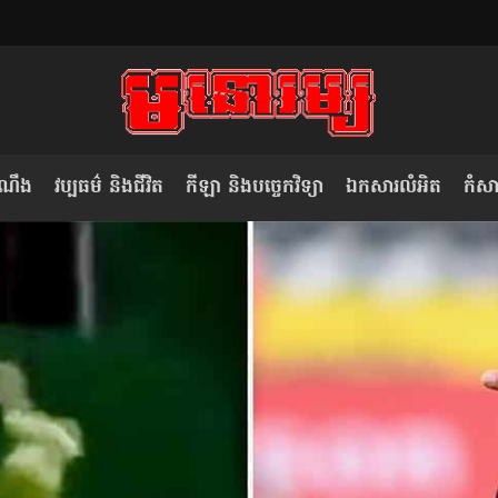
ំណឹង
វប្បធម៌ និងជីវិត
កីឡា និងបច្ចេកវិទ្យា
ឯកសារលំអិត
កំសាន
សម រង្ស៊ី៖ កម្ពុជាគួរមើលគំរូ​តាម​
លិខិតប្រិយមិត្ត៖ «កាមតណ្ហា​
វៀតណាម ក្នុង​ការប្តូរ​មេដឹកនាំ របស់​
មនុស្ស»
ខ្លួន