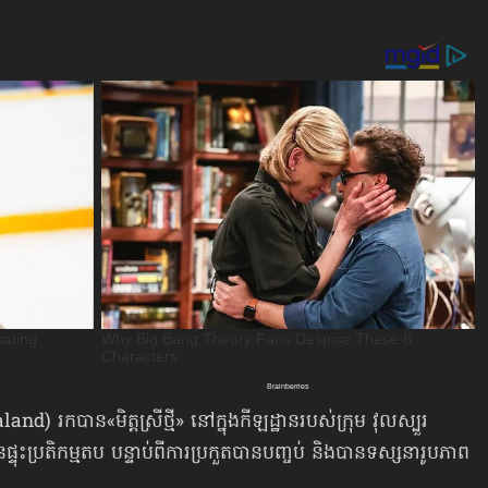
 រកបាន«មិត្តស្រីថ្មី» នៅក្នុងកីឡដ្ឋានរបស់ក្រុម វុលស្បួរ
ទុះប្រតិកម្មតប បន្ទាប់ពីការប្រកួតបានបញ្ចប់ និងបាន​ទស្សនារូបភាព​