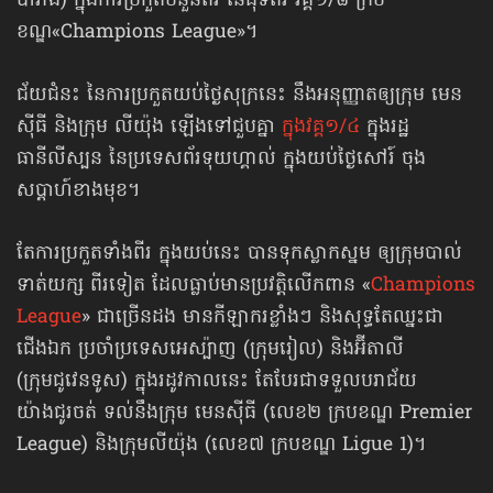
បារាំង) ក្នុងការប្រកួត​ចំនួនពីរ នៃជុំទីពីរ វគ្គ១/៨ ក្រប
ខណ្ឌ«Champions League»។
ជ័យជំនះ នៃការប្រកួតយប់ថ្ងៃសុក្រ​នេះ នឹងអនុញ្ញាតឲ្យក្រុម មេន
ស៊ីធី និងក្រុម លីយ៉ុង ឡើងទៅជួបគ្នា
ក្នុងវគ្គ១/៤
ក្នុងរដ្ឋ
ធានីលីស្បន នៃប្រទេសព័រទុយហ្គាល់ ក្នុងយប់ថ្ងៃសៅរ៍ ចុង
សប្ដាហ៍ខាងមុខ។
តែការប្រកួតទាំងពីរ ក្នុងយប់នេះ បានទុកស្លាកស្នម ឲ្យក្រុមបាល់
ទាត់យក្ស ពីរទៀត ដែលធ្លាប់មានប្រវត្តិ​លើកពាន «
Champions
League
» ជាច្រើនដង មានកីឡាករខ្លាំងៗ និងសុទ្ធតែឈ្នះជា​
ជើងឯក ប្រចាំប្រទេសអេស្ប៉ាញ (ក្រុមរៀល) និងអ៊ីតាលី
(ក្រុមជូវេនទូស) ក្នុងរដូវកាល​នេះ​ តែបែរជាទទួល​បរាជ័យ
យ៉ាងជូរចត់ ទល់នឹងក្រុម មេនស៊ីធី (លេខ២ ក្របខណ្ឌ Premier
League) និងក្រុមលីយ៉ុង (លេខ៧ ក្របខណ្ឌ Ligue 1)។