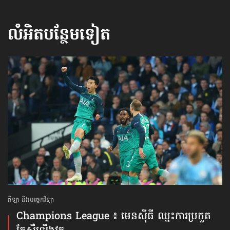
លំអិតបន្ថែមទៀត
កីឡា និងបច្ចេកវិទ្យា
Champions League ៖ មេនស៊ីធី ឈ្នះការប្រកួត