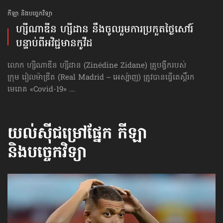
កីឡា និងបច្ចេកវិទ្យា
ហ្សីណាឌីន ហ្សីដាន នឹងចូលរួម​ការប្រកួត​ថ្ងៃសៅរ៍
បន្ទាប់ពី​អវិជ្ជមានកូវីដ
លោក ហ្សីណាឌីន ហ្សីដាន (Zinédine Zidane) គ្រូបង្វឹករបស់
ក្រុម រៀលម៉ាឌ្រីត (Real Madrid – អេស្ប៉ាញ) ត្រូវបានធ្វើតេស្ដិ៍រក
មេរោគ «Covid-19» ...
យល់ស៊ីជម្រៅផ្នែក
កីឡា
និងបច្ចេកវិទ្យា