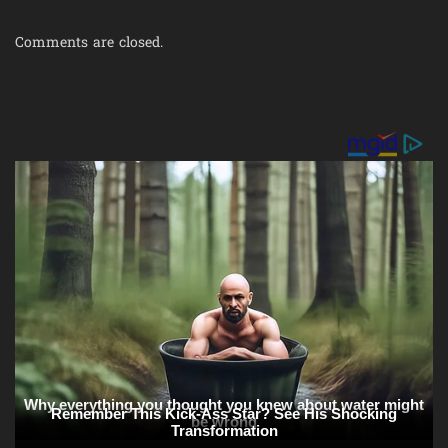
Comments are closed.