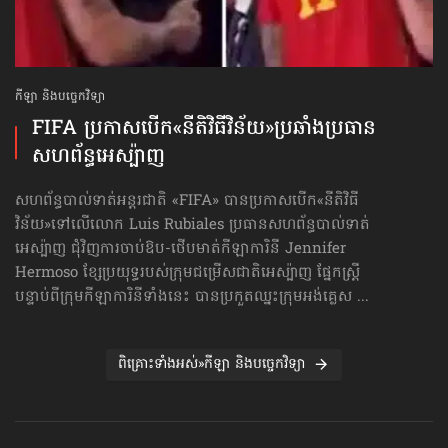
កីឡា និងបច្ចេកវិទ្យា
FIFA ប្រកាសបើក​«នីតិវិធីវិន័យ»​ប្រឆាំងប្រធាន
សហព័ន្ធ​អេស្ប៉ាញ
សហព័ន្ធបាល់ទាត់អន្តរជាតិ «FIFA» បានប្រកាសបើក«នីតិវិធី
វិន័យ»​ទៅលើលោក Luis Rubiales ប្រធានសហព័ន្ធបាល់ទាត់
អេស្ប៉ាញ ជុំវិញការចាប់ឱប-ថើបមាត់​កីឡាការិនី Jennifer
Hermoso ខ្សែប្រយុទ្ធរបស់ក្រុមជម្រើសជាតិអេស្ប៉ាញ ផ្នែកស្ត្រី
បន្ទាប់ពីក្រុមកីឡាការិនីទាំងនេះ បានប្រកួតឈ្នះក្រុមអង់គ្លេស ...
ពិគ្រោះទាំងអស់»កីឡា និងបច្ចេកវិទ្យា