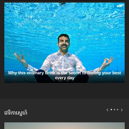
វេទិកាស្នេហ៍