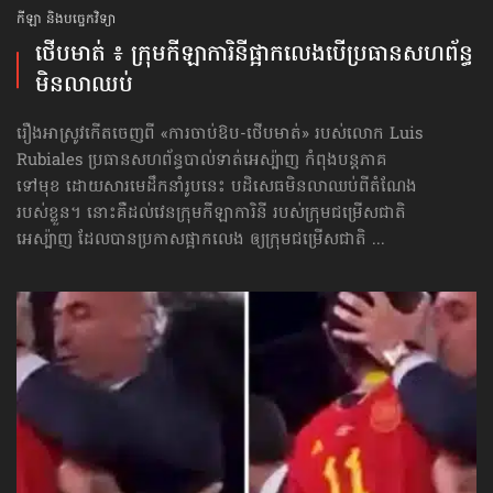
កីឡា និងបច្ចេកវិទ្យា
ថើបមាត់ ៖ ក្រុមកីឡាការិនី​ផ្អាកលេង​​បើប្រធានសហព័ន្ធ​
មិនលាឈប់
រឿងអាស្រូវកើតចេញពី «ការចាប់ឱប-ថើបមាត់» របស់លោក Luis
Rubiales ប្រធានសហព័ន្ធបាល់ទាត់អេស្ប៉ាញ កំពុងបន្តភាគ
ទៅមុខ ដោយសារមេដឹកនាំរូបនេះ បដិសេធមិនលាឈប់ពីតំណែង
របស់ខ្លួន។ នោះគឺដល់វេនក្រុមកីឡាការិនី របស់ក្រុមជម្រើសជាតិ
អេស្ប៉ាញ ដែលបានប្រកាសផ្អាកលេង ឲ្យក្រុមជម្រើសជាតិ ...