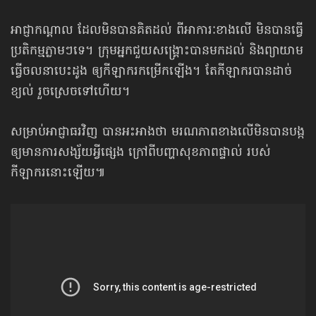
អាជ្ញាកណ្ដាល ដែលមិនបានគិតដល់ ពីអាការៈខាងលើ មិនបានធ្វើ
ប្រតិកម្មភ្លាមៗទេ។ ក្រុមអ្នកជួយសង្គ្រោះបានមកដល់ និងព្យាយាម
ធ្វើចលនាបេះដូង ឲ្យកីឡាករកម្រើកឡើង។ តែកីឡាករបានដាច់
ខ្យល់ រួចស្រេចទៅហើយ។
សម្រាប់អាជ្ញាធរវិញ បានអះអាងថា មរណភាពខាងលើ​មិនបានបង្ក
ឲ្យមានការសង្ស័យអ្វីផ្សេង ក្រៅពីបញ្ហាសុខភាពផ្ទាល់ របស់
កីឡាករនោះឡើយ៕