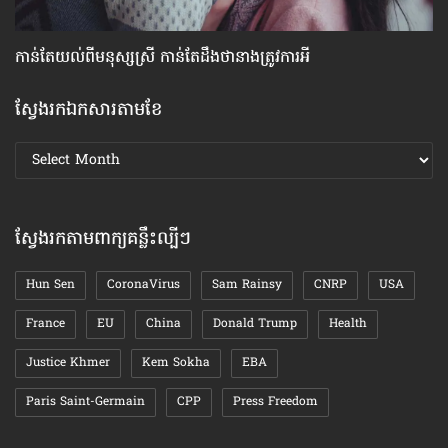
កាន់តែ​យល់​ពី​មនុស្សស្រី កាន់​តែ​ដឹង​ថា​នាង​ត្រូវ​ការ​អី
ស្
ស្វែងរកឯកសារតាមខែ
ស្វែងរក
ឯកសារ
តាមខែ
ស្វែងរកតាមពាក្យគន្លឹះល្បីៗ
Hun Sen
CoronaVirus
Sam Rainsy
CNRP
USA
France
EU
China
Donald Trump
Health
Justice Khmer
Kem Sokha
EBA
Paris Saint-Germain
CPP
Press Freedom