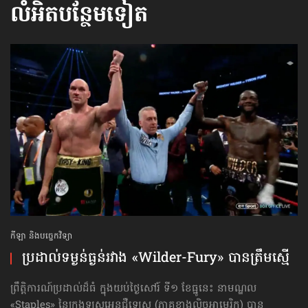
លំអិតបន្ថែមទៀត
កីឡា និងបច្ចេកវិទ្យា
ប្រដាល់​ទម្ងន់​ធ្ងន់​រវាង «Wilder-Fury» បាន​ត្រឹម​ស្មើ
ព្រឹត្តិការណ៍ប្រដាល់ដ៏ធំ ក្នុងយប់ថ្ងៃសៅរ៍ ទី១ ខែធ្នូនេះ នាមណ្ឌល
«Staples» នៃក្រុងឡូសអេនជឺឡេស (ភាគខាងលិចអាមេរិក) បាន