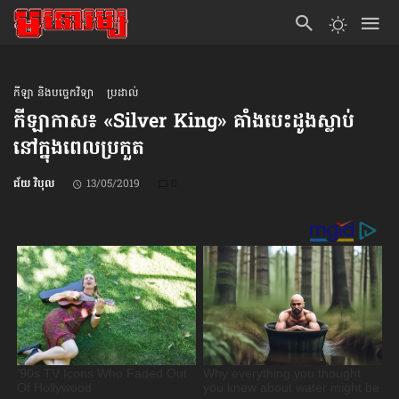
កីឡា និងបច្ចេកវិទ្យា
ប្រដាល់
កីឡាកាស៖ «Silver King» គាំង​បេះដូង​ស្លាប់
នៅក្នុង​ពេល​ប្រកួត
ជ័យ វិបុល
13/05/2019
0