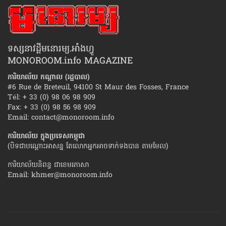
ទស្សនាវដ្ដីមនោរម្យ.អាំងហ្វូ
MONOROOM.info MAGAZINE
ការិយាល័យ កណ្ដាល (រដ្ឋបាល)
#6 Rue de Breteuil, 94100 St Maur des Fosses, France
Tél: + 33 (0) 98 06 98 909
Fax: + 33 (0) 98 56 98 909
Email:
contact@monoroom.info
ការិយាល័យ ក្នុង​ប្រទេស​កម្ពុជា
(បិទជាបណ្ដោះអាសន្ន តែលោកអ្នកអាចទាក់ទងបាន តាមមែល)
ការិយាល័យនិពន្ធ ជាខេមរភាសា
Email:
khmer@monoroom.info