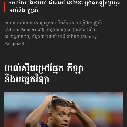
«អាថ៌កំបាំង»​របស់ ផាគីអៅ នៅ​មុន​ឡើង​សង្វៀន​ប្រកួត​
ទល់នឹង​ ប្រ៊ូន័រ
នៅប៉ុន្មានម៉ោង មុនការប្រកួតទល់នឹងកីឡាករ អាឌ្រីអ៊ាង ប្រ៊ូន័រ
(Adrien Broner) នៅក្រុងឡាសវេហ្គាស (ភាគខាងលិច
សហរដ្ឋអាមេរិក) កីឡាករប្រដាល់ មានី ផាគីអៅ (Manny
Pacquiao) ...
យល់ស៊ីជម្រៅផ្នែក
កីឡា
និងបច្ចេកវិទ្យា