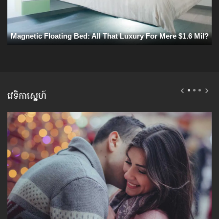
វេទិកាស្នេហ៍