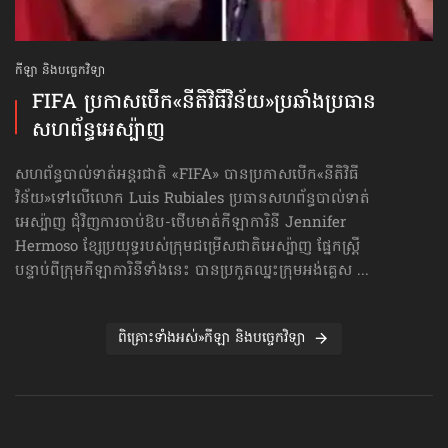
កីឡា និងបច្ចេកវិទ្យា
FIFA ប្រកាសបើក​«នីតិវិធីវិន័យ»​ប្រឆាំងប្រធាន
សហព័ន្ធ​អេស្ប៉ាញ
សហព័ន្ធបាល់ទាត់អន្តរជាតិ «FIFA» បានប្រកាសបើក«នីតិវិធី
វិន័យ»​ទៅលើលោក Luis Rubiales ប្រធានសហព័ន្ធបាល់ទាត់
អេស្ប៉ាញ ជុំវិញការចាប់ឱប-ថើបមាត់​កីឡាការិនី Jennifer
Hermoso ខ្សែប្រយុទ្ធរបស់ក្រុមជម្រើសជាតិអេស្ប៉ាញ ផ្នែកស្ត្រី
បន្ទាប់ពីក្រុមកីឡាការិនីទាំងនេះ បានប្រកួតឈ្នះក្រុមអង់គ្លេស ...
ពិគ្រោះទាំងអស់»កីឡា និងបច្ចេកវិទ្យា