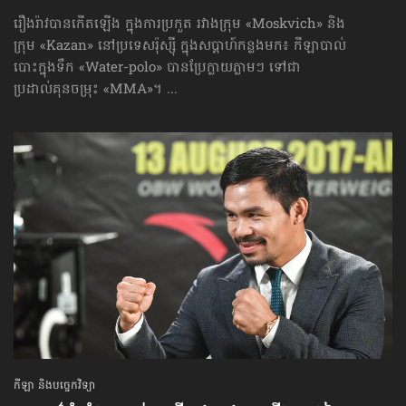
រឿងរ៉ាវបានកើតឡើង ក្នុងការប្រកួត រវាងក្រុម «Moskvich» និង
ក្រុម «Kazan» នៅប្រទេសរ៉ុស្ស៊ី ក្នុងសប្ដាហ៍កន្លងមក៖ កីឡាបាល់
បោះក្នុងទឹក «Water-polo» បានប្រែក្លាយភ្លាមៗ ទៅជា
ប្រដាល់គុនចម្រុះ «MMA»។ ...
កីឡា និងបច្ចេកវិទ្យា