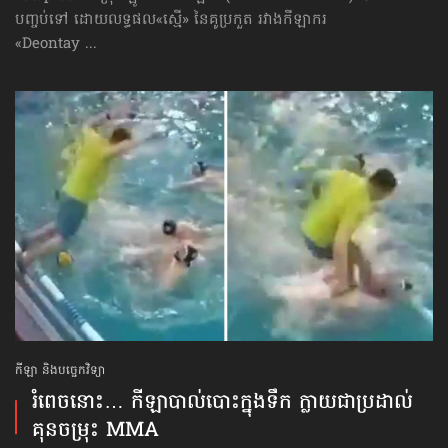
បញ្ចប់ទៅ ដោយលទ្ធផល«ស្មើ» នៃគូប្រកួត រវាងកីឡាករ
«Deontay ...
កីឡា និងបច្ចេកវិទ្យា
រំពេចនោះ… កីឡា​បាល់បោះ​ក្នុងទឹក ក្លាយ​ជា​ប្រដាល់​
គុនចម្រុះ​​ MMA