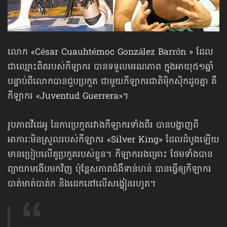
លោក «César Cuauhtémoc González Barrón » ដែល
ជាឈ្មោះពិតរបស់កីឡាករ បានទទួលមរណភាព ក្នុងអាយុ៥១ឆ្នាំ
បន្ទាប់ពីលោកបានជួបប្រកួត ជាមួយកីឡាករជាតិម៉ិកស៊ិកដូចគ្នា គឺ
កីឡាករ «Juventud Guerrera»។
រូបភាពវីដេអូ នៃការប្រកួតរវាងកីឡាករទាំងពីរ បានបង្ហាញពី
អាការៈមិនស្រួលរបស់កីឡាករ «Silver King» ដែលដំបូងឡើយ
មានប្រៀបលើគូប្រកួតរបស់ខ្លួន។ កីឡាកររងគ្រោះ ថែមទាំងបាន
ព្យាយាមងើបមកវិញ ប៉ុន្តែសភាពជំងឺទាន់ហន់ បានធ្វើឲ្យកីឡាករ
បាត់មាត់បាត់ក និងដេកនៅលើសង្វៀនរហូត។