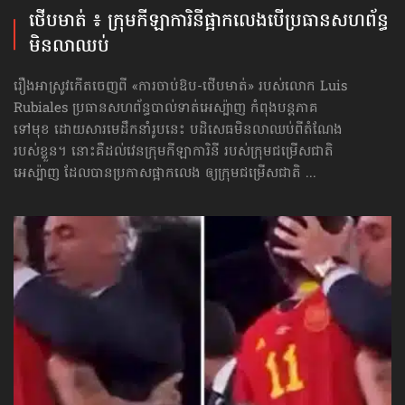
ថើបមាត់ ៖ ក្រុមកីឡាការិនី​ផ្អាកលេង​​បើប្រធានសហព័ន្ធ​
មិនលាឈប់
រឿងអាស្រូវកើតចេញពី «ការចាប់ឱប-ថើបមាត់» របស់លោក Luis
Rubiales ប្រធានសហព័ន្ធបាល់ទាត់អេស្ប៉ាញ កំពុងបន្តភាគ
ទៅមុខ ដោយសារមេដឹកនាំរូបនេះ បដិសេធមិនលាឈប់ពីតំណែង
របស់ខ្លួន។ នោះគឺដល់វេនក្រុមកីឡាការិនី របស់ក្រុមជម្រើសជាតិ
អេស្ប៉ាញ ដែលបានប្រកាសផ្អាកលេង ឲ្យក្រុមជម្រើសជាតិ ...