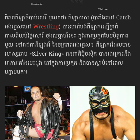
ពិភពកីឡាចំបាប់សេរី ឬហៅថា កីឡាកាស (បារាំងហៅ Catch
អង់គ្លេសហៅ
Wrestling
) បានបាត់បង់កីឡាករល្បីម្នាក់
កាលពីយប់ថ្ងៃសៅរ៍ ចុងសប្ដាហ៍នេះ ក្នុងការប្រកួតបែបមិត្តភាព
មួយ នៅរាជធានីឡុងដ៍ នៃចក្រភពអង់គ្លេស។ កីឡាករដែលមាន
រហស្សនាម «Silver King» ជនជាតិម៉ិចស៊ិក បានរងគ្រោះនឹង
អាការៈគាំងបេះដូង នៅក្នុងការប្រកួត និងបានស្លាប់នៅពេល
បន្ទាប់មក។