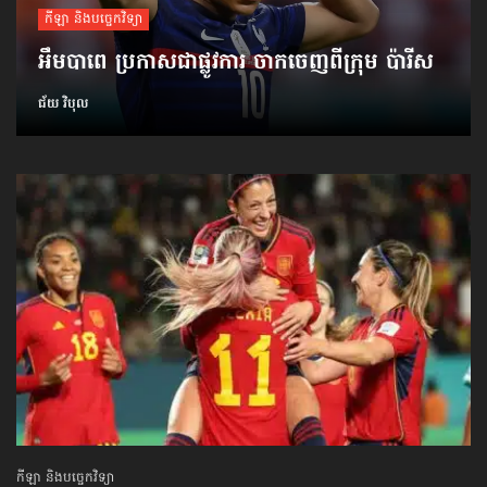
កីឡា និងបច្ចេកវិទ្យា
អឹមបាពេ ប្រកាសជាផ្លូវការ ចាកចេញពីក្រុម ប៉ារីស
ជ័យ វិបុល
កីឡា និងបច្ចេកវិទ្យា