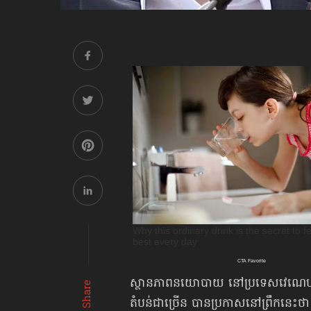
ស្ថានភាពនយោបាយ នៅប្រទេសវេណេហ្សុយ
Share
តំបន់ជាច្រើន បានប្រកាសនៅព្រឹកនេះថ