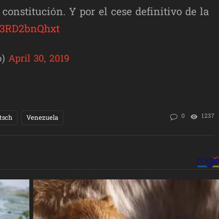
constitución. Y por el cese definitivo de la
co/3RD2bnQhxt
o)
April 30, 2019
0
1237
tsch
Venezuela