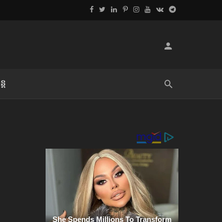
្ដ
លិខិតប្រិយមិត្ត៖ «អំពីទោសៈ»