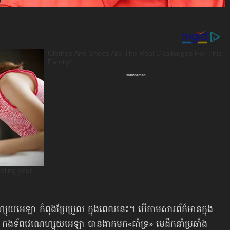
អេឡា កំពុងប្រែប្រួល ក្នុងពេលនេះ។ បើតាមសារព័ត៌មានក្នុង
ា កងទ័ពវេណេហ្សុយអេឡា បានងាកមក«គាំទ្រ» មេដឹកនាំប្រឆាំង