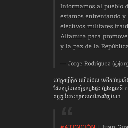
Informamos al pueblo 
estamos enfrentando y 
efectivos militares trai
Altamira para promover
y la paz de la Repúblic
— Jorge Rodríguez (@jor
នៅក្នុងព្រឹត្តិការណ៍ដដែល មេដឹកនាំប
ដែលត្រូវបានឃុំខ្លួនក្នុងផ្ទះ (ក្នុងរដ្ឋធា
ហ្គេឌូ រំដោះ​ឲ្យមានសេរីភាព​វិញដែរ។
#ATENCIÓN
| Juan Gua