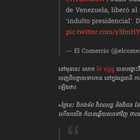
de Venezuela, liberó a
‘indulto presidencial’. 
pic.twitter.com/y3fmH
— El Comercio (@elcome
នៅមុននេះ លោក
រ៉ន់ ហ្គេដូ
បានបង្ហោះវី
ចេញពីបន្ទាយទាហាន នៅក្នុងរដ្ឋធានី 
ឡើងថា៖
«
ថ្ងៃនេះ វីរកងទ័ព វីរពលរដ្ឋ និងវីរជ
ហើយយើង ក៏បានឆ្លើយតបទៅវិញ ថាយើងន