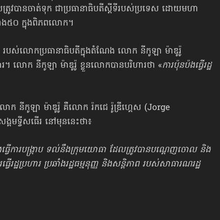
ត្រូវបានចាត់ទុក ជាប្រធានាធិបតីស្ដីទីរបស់ប្រទេស ដោយមហា
ាង៥០ ក្នុងពិភពលោក។
 របស់លោកប្រធានាធិបតីក្នុងតំណែង លោក នីកូឡា ម៉ាឌូរ៉ូ
រ។ លោក នីកូឡា ម៉ាឌូរ៉ូ ខ្លួនលោកបានបរិហារថា «
ការប៉ុនប៉ងធ្វើរដ្ឋ
ោក នីកូឡា ម៉ាឌូរ៉ូ គឺលោក រ៉កជេ រ៉ូឌ្រីហ្គេស (Jorge
គមទ្វីសធើរ នៅមុននេះ​ថា៖
វើការបង្ក្រាប ទល់នឹងក្រុមយោធា ដែលត្រូវបានបណ្ដេញចោល និង
ើរដ្ឋប្រហារ ប្រឆាំងរដ្ឋធម្មនុញ្ញ និងសន្តិភាព របស់សាធារណរដ្ឋ