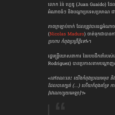
លោក រ៉ន់ ហ្គេឌូ (Juan Guaido) ដែល
អំណាចធំៗ និងបណ្ដាប្រទេសប្រមាណ ជ
ភាពក្រឡាប់ចាក់ ដែលត្រូវបានរដ្ឋអំណាច
(
Nicolas Maduro
) ចាត់ទុកជាបានកា
ប្រហារ កំពុងប្រព្រឹត្តិទៅ
»។
រដ្ឋមន្ត្រីឃោសនាការ នៃរបបដឹកនាំរបស់ល
Rodriguez) បានប្រកាសតាមបណ្ដាញសង្
«
នៅខណៈនេះ យើងកំពុងប្រឈមមុខ និងធ្
ដែលបានក្បត់ (…) ហើយកំពុងគាំទ្រ ការធ្វ
[វេណេហ្សុយអេឡា]។
»