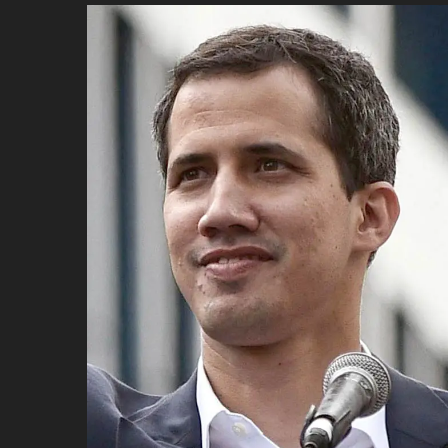
ប្រពៃណី​«ដេញប្រុស»
អឹមបាពេ ប្រកាសជាផ្លូវការ
ចាកចេញពីក្រុម ប៉ារីស
ថើបមាត់ ៖ ក្រុមកីឡាការិនី​
ផ្អាកលេង​​បើប្រធានសហព័ន្ធ​
មិនលាឈប់