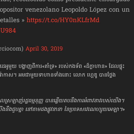
l opositor venezolano Leopoldo López con un
Detalles »
https://t.co/HY0nKLfrMd
YU984
rciocom)
April 30, 2019
ដេអូមួយ បង្ហាញពីការ«គាំទ្រ» របស់កងទ័ព «ដ៏ក្លាហាន» ដែលផ្ទុះ
ការ៉ាកាស។ អមជាមួយទាហានទាំងនោះ លោក ហ្គេឌូ បានថ្លែង
ន ដែលស្រឡាញ់រដ្ឋធម្មនុញ្ញ បានឆ្លើយតបនឹងការអំពាវនាវរបស់យើង។
ឹងជួបគ្នា នៅតាមដងផ្លូវនានា នៃប្រទេសវេណេហ្សុយអេឡា។
»