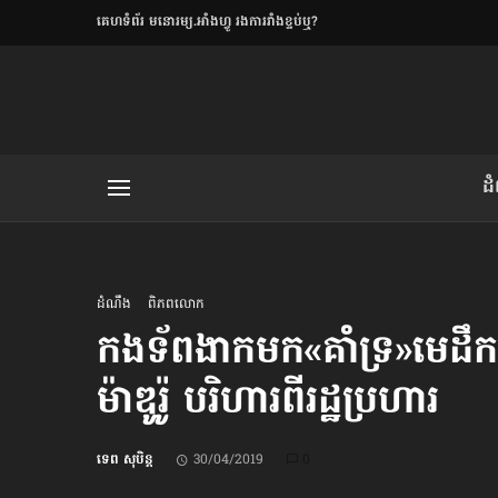
​គេហទំព័រ មនោរម្យ.អាំងហ្វូ រងការរាំងខ្ទប់ឬ?
ិយមិត្ត
ដ
យមិត្ត៖ «កាមតណ្ហា​
លិខិតប្រិយមិត្ត៖ «អំពីទោសៈ»
ដំណឹង
ពិភពលោក
កងទ័ព​​ងាក​​មក​​«គាំទ្រ»​​មេដ
ម៉ាឌូរ៉ូ បរិហារ​ពី​​រដ្ឋប្រហារ
រថ្មីចុងក្រោយ
ខឹម វាសនា ថា«ស្រី
ទេព សុបិន្ត
30/04/2019
0
ចរិតថោក»​ស្លៀកពាក់