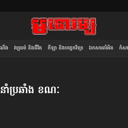
ំណឹង
វប្បធម៌ និងជីវិត
កីឡា និងបច្ចេកវិទ្យា
ឯកសារលំអិត
កំសាន
សម រង្ស៊ី៖ កម្ពុជាគួរមើលគំរូ​តាម​
លិខិតប្រិយមិត្ត៖ «កាមតណ្ហា​
វៀតណាម ក្នុង​ការប្តូរ​មេដឹកនាំ របស់​
មនុស្ស»
ឹកនាំ​​ប្រឆាំង ខណៈ
ខ្លួន