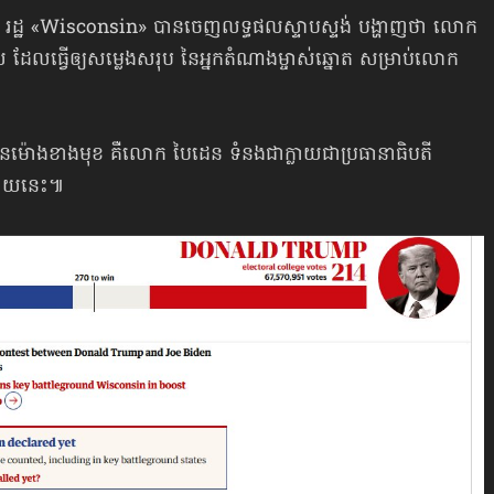
 រដ្ឋ «Wisconsin» បានចេញលទ្ធផល​ស្ទាបស្ទង់ បង្ហាញថា លោក
ដែលធ្វើឲ្យសម្លេង​សរុប នៃអ្នកតំណាងម្ចាស់ឆ្នោត សម្រាប់លោក
ុងប៉ុន្មានម៉ោងខាងមុខ គឺលោក បៃដេន ទំនងជាក្លាយ​ជា​​ប្រធានាធិបតី
ក្រោយនេះ៕