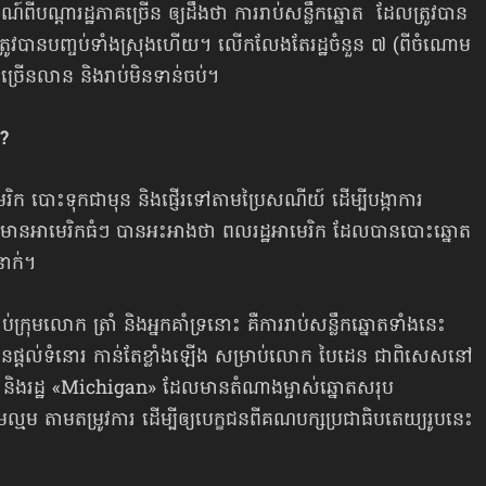
ណ៍ពីបណ្ដារដ្ឋភាគច្រើន ឲ្យដឹងថា ការរាប់​សន្លឹកឆ្នោត ដែលត្រូវ​បាន​​
្រូវបាន​បញ្ចប់ទាំងស្រុង​ហើយ។ លើកលែងតែរដ្ឋចំនួន ៧ (ពីចំណោម
ាច្រើនលាន និងរាប់មិនទាន់ចប់។
ះ?
េរិក បោះទុកជាមុន និងផ្ញើរទៅតាម​ប្រៃសណីយ៍ ដើម្បីបង្កាការ
៌មាន​អាមេរិក​ធំៗ បានអះអាងថា ពលរដ្ឋអាមេរិក​ ដែលបានបោះឆ្នោត
ាក់។
រុមលោក ត្រាំ និងអ្នកគាំទ្រនោះ គឺការរាប់​សន្លឹក​ឆ្នោត​ទាំងនេះ
ផ្ដល់ទំនោរ កាន់តែខ្លាំង​ឡើង សម្រាប់លោក បៃដេន ជាពិសេសនៅ
n» និងរដ្ឋ «Michigan» ដែលមានតំណាងម្ចាស់ឆ្នោតសរុប
តាមតម្រូវការ ដើម្បីឲ្យបេក្ខជនពីគណបក្ស​ប្រជាធិបតេយ្យរូបនេះ