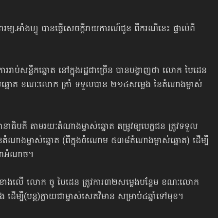
ោរម្យ.អាំងហ្វូ បានធ្វើសេចក្ដីរាយការណ៍ជូន ពីករណីនេះ ផ្ទាល់ពី​
រាប់សន្លឹកឆ្នោត នៅក្នុងរដ្ឋជាច្រើន បានបង្ហាញថា
លោក បៃដេន
ឆ្នោត ខណៈលោក ត្រាំ ទទួលបាន ២១៤សម្លេង នៃតំណាង​ម្ចាស់
នាធិបតី តាមរយៈតំណាងម្ចាស់ឆ្នោត តម្រូវឲ្យបេក្ខជន ត្រូវទទួល​
ណាង​ម្ចាស់ឆ្នោត (ពីក្នុងចំណោម ៥៣៨តំណាងម្ចាស់ឆ្នោត) ដើម្បី
​មហាអំណាច។
លេខខាងលើ លោក ចូ បៃដេន ត្រូវការ​៣២សម្លេង​បន្ថែម ខណៈលោក
 ដើម្បី(បន្ត)ក្លាយជាម្ចាស់សេតវិមាន សម្រាប់៤ឆ្នាំទៅមុខ។