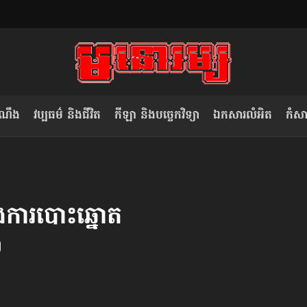
ំណឹង
វប្បធម៌ និងជីវិត
កីឡា និងបច្ចេកវិទ្យា
ឯកសារលំអិត
កំសាន
សម រង្ស៊ី៖ កម្ពុជាគួរមើលគំរូ​តាម​
លិខិតប្រិយមិត្ត៖ «កាមតណ្ហា​
វៀតណាម ក្នុង​ការប្តូរ​មេដឹកនាំ របស់​
មនុស្ស»
ុងការបោះឆ្នោត​​
ខ្លួន
០