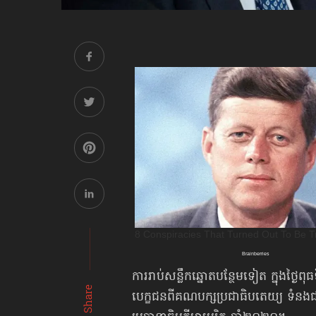
ការរាប់សន្លឹកឆ្នោត​បន្ថែមទៀត ក្នុងថ្ងៃ
Share
បេក្ខជន​ពីគណបក្សប្រជាធិបតេយ្យ ទំនង