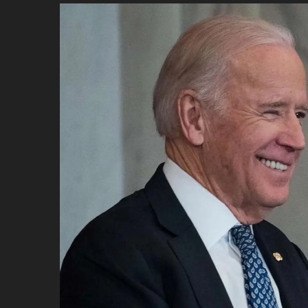
ប្រពៃណី​«ដេញប្រុស»
អឹមបាពេ ប្រកាសជាផ្លូវការ
ចាកចេញពីក្រុម ប៉ារីស
ថើបមាត់ ៖ ក្រុមកីឡាការិនី​
ផ្អាកលេង​​បើប្រធានសហព័ន្ធ​
មិនលាឈប់