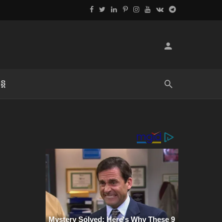
្ដ
លិខិតប្រិយមិត្ត៖ «អំពីទោសៈ»