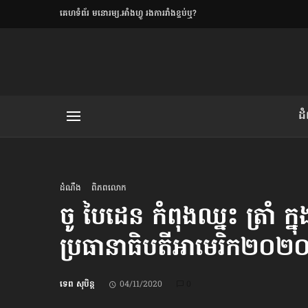
​គេហទំព័រ មនោរម្យ.អាំងហ្វូ រងការរាំងខ្ទប់ឬ?
ិយមិត្ត
ដ
យមិត្ត៖ «កាមតណ្ហា​
លិខិតប្រិយមិត្ត៖ «អំពីទោសៈ»
ដំណឹង
ពិភពលោក
ចូ បៃដេន កំពុងឈ្នះ ត្រាំ ក្ន
ប្រធានាធិបតី​អាមេរិក២០២
រថ្មីចុងក្រោយ
ខឹម វាសនា ថា«ស្រី
ទេព សុបិន្ត
04/11/2020
0
ចរិតថោក»​ស្លៀកពាក់