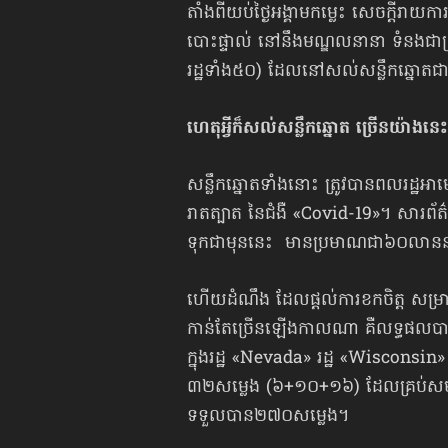
តាំងពីយប់ថ្ងៃអង្គាមកម្លេះ សេចក្ដីរាយការ
បោះផ្ទាល់ នៅនឹងមណ្ឌលនានា ទំនងជា​ត
រដ្ឋទាំង៥០) ដែលនៅសល់​សន្លឹកឆ្នោត​ជ
ហេតុអ្វីក៏សល់សន្លឹកឆ្នោត ច្រើនយ៉ាងនេ
សន្លឹកឆ្នោតទាំងនោះ ត្រូវបានពលរដ្ឋអាម
រាតត្បាត នៃជំងឺ «Covid-19»។ សារព័ត
ទុកជាមុននេះ មានប្រមាណ​ជា៦០លានន
ហើយដំណឹង ដែលផ្ដល់ការខកចិត្ត សម្រាប់ក្
កាន់តែច្រើនឡើងកាលណា គឺលទ្ធផលបាន
ក្នុងរដ្ឋ «Nevada» រដ្ឋ «Wisconsi
៣២សម្លេង (៦+១០+១៦) ដែលគ្រប់សមល្មម 
ទទួលបាន២៧០សម្លេង។