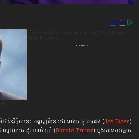
ពុធទី៤ ខែវិច្ឆិកានេះ បង្ហាញទំនោរថា លោក ចូ បៃដេន (
Joe Biden
)
ជាឈ្នះលោក ដូណាល់ ត្រាំ (
Donald Trump
) ក្នុងការបោះឆ្នោត​