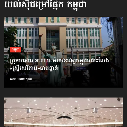
យល់ស៊ីជម្រៅផ្នែក
កម្ពុជា
កម្ពុជា
ក្រុមការងារ អ.ស.ប អំពាវនាវ​ឲ្យកម្ពុជា​ដោះលែង​
«ស្ត្រីសេរីភាព»​ជាបន្ទាន់
សេក មនោរកុមារ