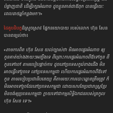
បំផ្លាញជាតិ ដើម្បីរក្សាអំណាច ដូចខ្លួនគាត់​ជាឪពុក បានធ្វើ​រយៈ
ពេល​៣៥​ឆ្នាំកន្លងមក។
»
ដៃគូបដិបក្ខ​
ដ៏ស្រួចស្រាវ ផ្នែកនយោបាយ របស់លោក ហ៊ុន សែន
បានពន្យល់ថា៖
«
តាមការពិត ហ៊ុន សែន យល់ច្បាស់ថា មិនអាចផ្ទេរអំណាច ឲ្យ
កូនគាត់យ៉ាងងាយៗ​អញ្ចឹងទេ ពីព្រោះការផ្ទេរអំណាច​ពីឪទៅកូន ពី
កូនទៅចៅ តាមរបៀបផ្តាច់ការ ដូចនៅ​ប្រទេសកូរ៉េខាងជើង មិន
អាចធ្វើទៅរួចទេ នៅប្រទេសកម្ពុជា ហើយការផ្ទេរអំណាច​ពីឪ​ទៅ
កូន តាមរបៀបប្រជាធិបតេយ្យ គឺតាមរយៈការបោះឆ្នោតត្រឹមត្រូវ ក៏
មិនអាចទៅ​រួច​ដែរ
នៅប្រទេសកម្ពុជា ដោយសារតែប្រជារាស្ត្រខ្មែរ
មិនចង់ឲ្យប្រទេស​កម្ពុជា ក្លាយទៅជា​កម្មសិទ្ធិឯកជន
របស់ត្រកូល
ហ៊ុន សែន ទេ។
»