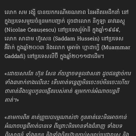
លោក សម រង្ស៊ី បានយកករណីមរណភាព នៃអតីតមេដឹកនាំ នៅ
ក្នុងប្រទេស​មួយ​ចំនួន​មកបញ្ជាក់ ដូចជាលោក នីកូឡា ឆាវឆេស្គូ
(Nicolae Ceaușescu) នៅប្រទេសរ៉ូម៉ានី ក្នុងឆ្នាំ​១៩៨៩,
លោក សាដាម ហ៊ូសេន (Saddam Hussein) នៅប្រទេស
អ៊ីរ៉ាក់ ក្នុងឆ្នាំ​២០០៣ និងលោក មូអាម៉ា ហ្គាដាហ្វី (Muammar
Gaddafi) នៅប្រទេសលីប៊ី ក្នុងឆ្នាំ​២០១១ជាដើម។
«
ដោយសារតែ ហ៊ុន សែន ភ័យខ្លាចទទួលវាសនា ដូចជនផ្តាច់ការ​
ទាំង​៣នាក់ខាងលើ​នេះ ទើបគាត់ទន្ទេញ​មិនចេះចប់​មិនចេះហើយ
ថាគាត់នឹងបន្តុបកូនបង្កើតរបស់គាត់ ឲ្យ​មកកាន់អំណាច​បន្តពី
គាត់។
»
«
តាមការពិត គាត់ព្រួយបារម្ភណាស់ថា កូនគាត់នេះ​មិន​អាចកាន់
អំណាច​បន្តពីគាត់​បានទេ ពីព្រោះមិនមានទាំងជំនាញ ទាំងបទ
ពិសោធន៍ ទាំងគូកន និងទាំងចិត្តហ៊ាន​កាប់​សម្លាប់ប្រជារាស្ត្រ និង