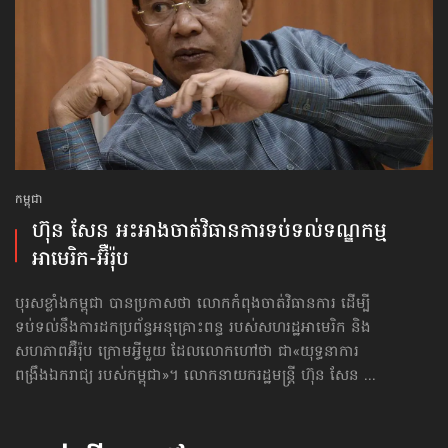
កម្ពុជា
ហ៊ុន សែន អះអាង​ចាត់វិធានការ​ទប់ទល់​ទណ្ឌកម្ម​
អាមេរិក-អ៊ឺរ៉ុប
បុរសខ្លាំងកម្ពុជា បានប្រកាសថា លោកកំពុងចាត់វិធានការ ដើម្បី
ទប់ទល់នឹងការដកប្រព័ន្ធអនុគ្រោះពន្ធ របស់សហរដ្ឋអាមេរិក និង
សហភាពអ៊ឺរ៉ុប ក្រោមអ្វីមួយ ដែលលោកហៅថា ជា«យុទ្ធនាការ
ពង្រឹងឯករាជ្យ របស់កម្ពុជា»។ លោក​នាយករដ្ឋមន្ត្រី​ ហ៊ុន សែន ...