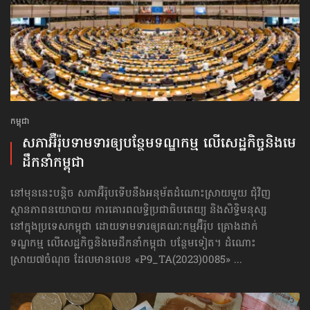
កម្ពុជា
សភាអ៊ឺរ៉ុបទាមទារ​ឲ្យបន្ថែម​ទណ្ឌកម្ម លើសេដ្ឋកិច្ច​និងមេ
ដឹកនាំកម្ពុជា
នៅមុននេះបន្តិច សភាអ៊ឺរ៉ុបទើបនឹងអនុម័តដំណោះស្រាយមួយ ជុំវិញ
ស្ថានភាពនយោបាយ ការគោរព​លទ្ធិ​ប្រជាធិបតេយ្យ និងសិទ្ធិមនុស្ស
នៅក្នុងប្រទេសកម្ពុជា ដោយទាមទារឲ្យគណៈកម្មអ៊ឺរ៉ុប គ្រោងដាក់​
ទណ្ឌកម្ម លើសេដ្ឋកិច្ច​និងមេដឹកនាំកម្ពុជា បន្ថែមទៀត។ ដំណោះ
ស្រាយ៧ចំណុច ដែលមានលេខ «P9_TA(2023)0085» ...