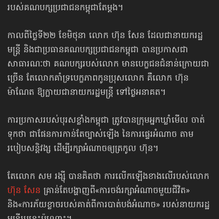
របស់​គណបក្ស​ប្រជាជនកម្ពុជាតែម្ដង។
កាលពី​ថ្ងៃ​ទី​២២ ខែមិថុនា លោក ហ៊ុន សែន ដែលជានាយករដ្ឋ
មន្ត្រី និង​ជា​ប្រធាន​គណបក្ស​ប្រជាជន​កម្ពុជា បានប្រកាសជា
សាធារណៈថា គណបក្ស​របស់​លោក មាន​បេក្ខជន​ជំនាន់​ក្រោយ​ជា
ច្រើន តែ​លោក​គាំទ្រ​បេក្ខភាពកូនប្រុសលោក គឺ​លោក ហ៊ុន
ម៉ាណែត ឱ្យ​ក្លាយ​ជា​នាយករដ្ឋមន្ត្រី ​ទៅ​ថ្ងៃ​អនាគត​។
ការប្រកាសរបស់បុរសខ្លាំងកម្ពុជា ត្រូវបានក្រុមអ្នកឃ្លាំមើល ចាត់
ទុកថា ជាផែនការកាន់​តែ​ច្បាស់ឡើង នៃការផ្ទេរអំណាច តាម
របៀបសន្តិវង្ស ដើម្បីរក្សាអំណាចឲ្យត្រកូល ហ៊ុន។
តែលោក សម រង្ស៊ី បានគិតថា ការលើកឡើងខាងលើ​របស់លោក
ហ៊ុន សែន
គ្រាន់តែ​បង្ហាញពី​«ការចង់រក្សាអំណាចមួយជីវិត»
និង«ការភ័យខ្លាចរបស់គាត់​ពីការបាត់បង់​អំណាច» របស់​នាយករដ្ឋ