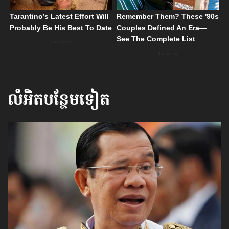
លំអិតបន្ថែមទៀត