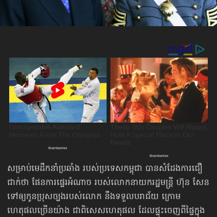
សម្រាប់មេដឹកនាំប្រឆាំង របស់ប្រទេសកម្ពុជា បានសំដែងការជឿ
ជាក់ថា ផែនការ​ផ្ទេរ​អំណាច របស់លោកនាយករដ្ឋមន្ត្រី ហ៊ុន សែន
ទៅឲ្យកូនប្រុសច្បងរបស់លោក នឹង​ទទួល​បរាជ័យ ក្រោម
ហេតុផលច្រើនយ៉ាង ជាពិសេស​ហេតុផល ដែលផ្ទុះចេញពីផ្ទៃក្នុង