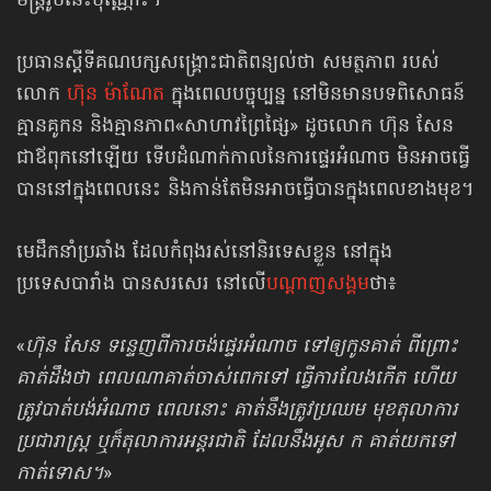
មន្ត្រី​រូបនេះ​ប៉ុណ្ណោះ។
ប្រធានស្ដីទីគណបក្សសង្គ្រោះជាតិ​ពន្យល់ថា សមត្ថភាព របស់
លោក
ហ៊ុន ម៉ាណែត
ក្នុងពេល​បច្ចុប្បន្ន នៅមិនមានបទពិសោធន៍
គ្មានគូកន និងគ្មានភាព«សាហាវព្រៃផ្សៃ» ដូចលោក ហ៊ុន សែន
ជាឪពុក​នៅឡើយ ទើប​​ដំណាក់​កាលនៃការផ្ទេរអំណាច មិនអាច​ធ្វើ
បាន​នៅក្នុងពេលនេះ និងកាន់តែ​មិនអាច​ធ្វើបាន​ក្នុងពេលខាងមុខ។
មេដឹកនាំប្រឆាំង ដែលកំពុងរស់នៅនិរទេសខ្លួន នៅក្នុង
ប្រទេសបារាំង បានសរសេរ នៅលើ
​បណ្ដាញសង្គម
ថា៖
«
ហ៊ុន សែន ទន្ទេញពីការចង់ផ្ទេរអំណាច ទៅឲ្យកូនគាត់ ពីព្រោះ
គាត់ដឹងថា ពេលណា​គាត់ចាស់​ពេកទៅ ធ្វើការលែងកើត ហើយ
ត្រូវបាត់បង់អំណាច ពេលនោះ គាត់នឹង​ត្រូវ​ប្រឈម មុខតុលាការ
ប្រជារាស្ត្រ ឬក៏តុលាការអន្តរជាតិ ដែលនឹងអូស ក គាត់យកទៅ​
កាត់ទោស។
»