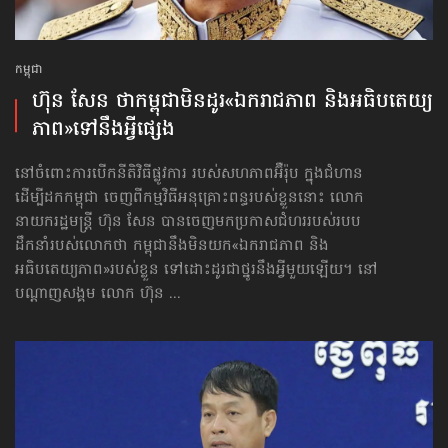
កម្ពុជា
ហ៊ុន សែន ថាកម្ពុជាមិនដូរ​«ឯករាជភាព និងអធិបតេយ្យ
ភាព»​ទៅនឹងអ្វីផ្សេង
នៅចំពោះការបើកនីតិវិធីផ្លូវការ របស់សហភាពអ៊ឺរ៉ុប ក្នុងជំហាន
ដើម្បីដកកម្ពុជា ចេញពីកម្មវិធីអនុគ្រោះពន្ធរបស់ខ្លួននោះ លោក
នាយករដ្ឋមន្ត្រី ហ៊ុន សែន បានចេញមកប្រកាស​ជំហរ​របស់របប
ដឹកនាំ​របស់លោក​ថា កម្ពុជា​នឹងមិនយក​«ឯករាជភាព និង
អធិបតេយ្យភាព»របស់ខ្លួន ទៅដោះដូរ​ជាថ្នូរ​នឹងអ្វីមួយ​ឡើយ។ នៅ
បណ្ដាញសង្គម លោក ហ៊ុន ...