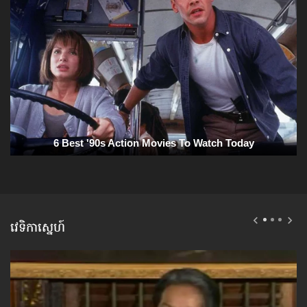
វេទិកាស្នេហ៍