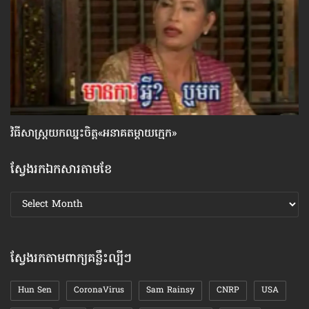
វិធីសាស្រ្តយកឈ្នះ​ចិត្ត«អនាគតម្តាយក្មេក»
ហេ
ស្វែងរកឯកសារតាមខែ
ស្វែងរក
ឯកសារ
តាមខែ
ស្វែងរកតាមពាក្យគន្លឹះល្បីៗ
Hun Sen
CoronaVirus
Sam Rainsy
CNRP
USA