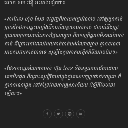
លោក សម រង្ស៊ី អះអាងទៀតថា៖
«
ការដែល ហ៊ុន សែន ទន្ទេញពីការចង់ផ្ទេរអំណាច ទៅឲ្យកូនគាត់
គ្រាន់តែជា​ការឆ្លុះ​បញ្ចាំង​ពីការភ័យខ្លាចរបស់គាត់ ថាគាត់នឹងត្រូវ
ប្រឈម​មុខការកាត់ទោសថ្ងៃណាមួយ ពីបទឧក្រិដ្ឋរាប់មិនអស់​របស់
គាត់ ពីព្រោះនៅពេល​ដែលគាត់​បាត់បង់​អំណាចភ្លាម គ្មាន​នរណា
អាចការពារគាត់បានទេ សូម្បីតែកូនគាត់បង្កើត​ក៏មិនអាចដែរ។»
«
ផែនការ​ផ្ទេរ​អំណាច​របស់ ហ៊ុន សែន នឹងទទួលបរាជ័យដោយ
គេចមិនផុត ពីព្រោះ​សូម្បី​តែ​​នៅក្នុង​ជួរ​គណបក្សប្រជាជនកម្ពុជា ក៏
គ្មាននរណាឆ្កួត ទៅគាំទ្រ​ផែនការ​គ្រួសារនិយម ដ៏ឡឺកឺ​​បែបនេះ​​
ឡើយ៕
»