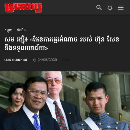
កម្ពុជា
ដំណឹង
សម រង្ស៊ី៖ «ផែនការ​ផ្ទេរ​អំណាច របស់ ហ៊ុន សែន
នឹង​ទទួល​បរាជ័យ»
សេក មនោរកុមារ
24/06/2020
0