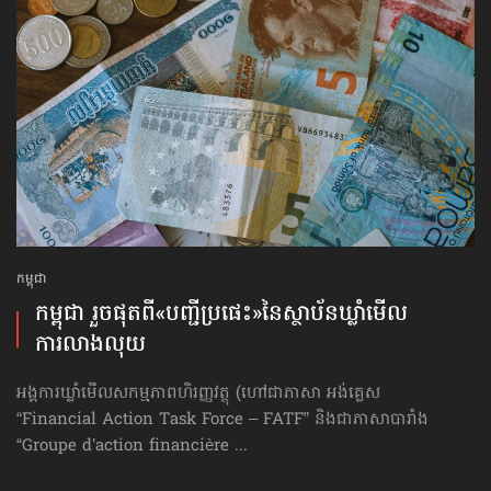
កម្ពុជា
កម្ពុជា រួចផុតពី«បញ្ជីប្រផេះ»​នៃស្ថាប័ន​ឃ្លាំមើល​
ការលាងលុយ
អង្គការឃ្លាំមើលសកម្មភាពហិរញ្ញវត្ថុ (ហៅ​ជា​ភាសា អង់គ្លេស
“Financial Action Task Force – FATF” និងជាភាសាបារាំង
“Groupe d’action financière ...