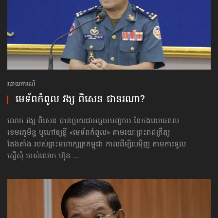
របាយការណ៍
មេទ័ព​កំពូល វង្ស ពិសេន ជា​នរណា?
លោក វង្ស ពិសេន បានក្លាយជាអគ្គមេបញ្ជការ នៃកងយោធពល
ខេមរភូមិន្ទ ឬហៅឲ្យខ្លី «មេទ័ព​កំពូល» តាមរយៈព្រះរាជក្រឹត្យ
តែងតាំង របស់ព្រះមហាក្សត្រកម្ពុជា កាលពីម្សិលម៉ិញ តាមការទូល
ស្នើសុំ របស់លោក ហ៊ុន ...