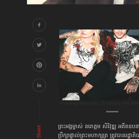
ព្រះអង្គម្ចាស់ នរោត្ដម សិរិវុឌ្ឍ អតីតឧប
Share
ប្រឹក្សាផ្ទាល់ព្រះមហាក្សត្រ ត្រូវបានរ