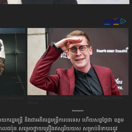
នាយករដ្ឋមន្ត្រី និងជាអតីតរដ្ឋមន្ត្រីការបរទេស ហើយសព្វថ្ងៃជា ឧត្ដម
ដ្ឋាភិបាលជប៉ុន សម្រេចថ្វាយគ្រឿងឥស្សរិយយស សម្រាប់និទាឃរដូវ