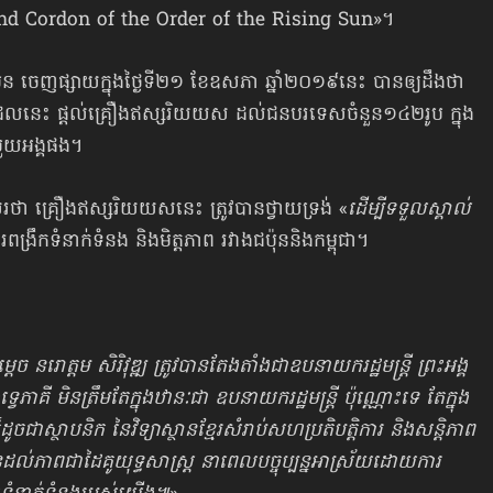
and Cordon of the Order of the Rising Sun»។
៉ុន ចេញផ្សាយក្នុងថ្ងៃទី២១ ខែឧសភា ឆ្នាំ២០១៩នេះ បានឲ្យដឹងថា
ៃដដែលនេះ ផ្ដល់គ្រឿងឥស្សរិយយស ដល់ជនបរទេសចំនួន១៤២រូប ក្នុង
ួយអង្គផង។
េរថា គ្រឿងឥស្សរិយយសនេះ ត្រូវបានថ្វាយទ្រង់ «
ដើម្បីទទួលស្គាល់
ការពង្រឹកទំនាក់ទំនង និងមិត្តភាព រវាងជប៉ុននិងកម្ពុជា។
នរោត្តម សិរិវុឌ្ឍ ត្រូវបានតែងតាំងជាឧបនាយករដ្ឋមន្ត្រី ព្រះអង្គ
េភាគី មិនត្រឹមតែក្នុងឋានៈជា ឧបនាយករដ្ឋមន្ត្រី ប៉ុណ្ណោះទេ តែក្នុង
ក៏ដូចជាស្ថាបនិក នៃវិទ្យាស្ថានខ្មែរសំរាប់សហប្រតិបត្តិការ និងសន្តិភាព
ភាពជាដៃគូយុទ្ធសាស្ត្រ នាពេលបច្ចុប្បន្នអាស្រ័យដោយការ