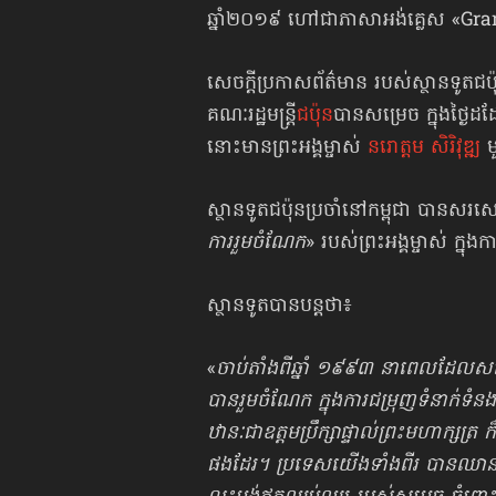
ឆ្នាំ២០១៩ ហៅជាភាសាអង់គ្លេស «Gr
សេចក្ដីប្រកាសព័ត៌មាន របស់ស្ថានទូតជប
គណៈរដ្ឋមន្ត្រី
ជប៉ុន
បានសម្រេច ក្នុងថ្ង
នោះមានព្រះអង្គម្ចាស់
នរោត្ដម សិរិវុឌ្ឍ
ម
ស្ថានទូតជប៉ុនប្រចាំនៅកម្ពុជា បានសរស
ការរួមចំណែក
» របស់ព្រះអង្គម្ចាស់ ក្នុង
ស្ថានទូតបានបន្តថា៖
«
ចាប់តាំងពីឆ្នាំ ១៩៩៣ នាពេលដែលសម្តេច 
បានរួមចំណែក ក្នុងការជម្រុញទំនាក់ទំនងទ្វ
ឋានៈជាឧត្តមប្រឹក្សាផ្ទាល់ព្រះមហាក្សត្រ 
ផងដែរ។ ប្រទេសយើងទាំងពីរ បានឈានដល់