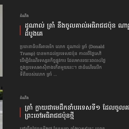
ដំណឹង
ដូណាល់ ត្រាំ នឹង​ចូលគាល់​អធិរាជជប៉ុន ណារូ
ដំបូងគេ
ប្រធានាធិបតីអាមេរិក លោក ដូណាល់ ត្រាំ (Donald
Trump) បានមកដល់ប្រទេស​ជប៉ុន កាលពីថ្ងៃសៅ៍
ដើម្បីដំណើរទស្សនកិច្ចផ្លូវការ ដែលមានរយៈពេល៤ថ្ងៃ
ក្នុងប្រទេសអាស៊ីខាងកើតមួយនេះ។​ ជាដំណើរលើក
ទីពីររបស់លោក ត្រាំ ...
ដំណឹង
ត្រាំ ក្លាយជា​មេដឹកនាំ​បរទេស​ទី១ ដែល​​ចូលគ
ព្រះចៅ​អធិរាជ​ជប៉ុន​​​ថ្មី