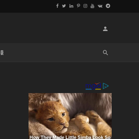
្ដ
លិខិតប្រិយមិត្ត៖ «អំពីទោសៈ»