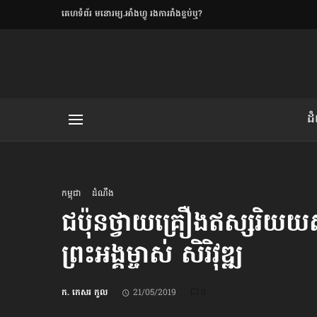
​គេហទំព័រ មនោរម្យ.អាំងហ្វូ រងការរាំងខ្ទប់ឬ?
ិយមិត្ត
ដ
យមិត្ត៖ «កាមតណ្ហា​
លិខិតប្រិយមិត្ត៖ «អំពីទោសៈ»
កម្ពុជា
ដំណឹង
ជប៉ុន​ថ្វាយ​គ្រឿង​ឥស្សរិយយ
ព្រះអង្គម្ចាស់ សិរិវុឌ្ឍ
រថ្មីចុងក្រោយ
ខឹម វាសនា ថា«ស្រី
ក. កេសរ កូល
21/05/2019
0
ចរិតថោក»​ស្លៀកពាក់