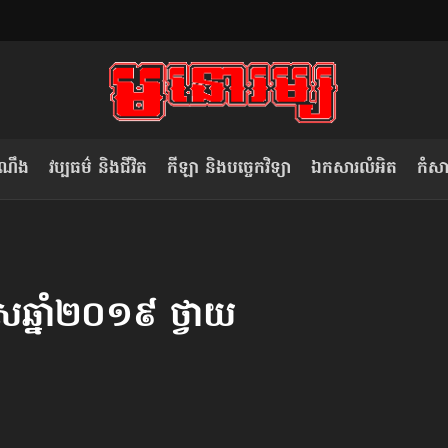
ំណឹង
វប្បធម៌ និងជីវិត
កីឡា និងបច្ចេកវិទ្យា
ឯកសារលំអិត
កំសាន
សម រង្ស៊ី៖ កម្ពុជាគួរមើលគំរូ​តាម​
លិខិតប្រិយមិត្ត៖ «កាមតណ្ហា​
វៀតណាម ក្នុង​ការប្តូរ​មេដឹកនាំ របស់​
មនុស្ស»
ស​ឆ្នាំ២០១៩ ថ្វាយ​
ខ្លួន