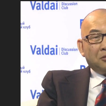
ប្រពៃណី​«ដេញប្រុស»
អឹមបាពេ ប្រកាសជាផ្លូវការ
ចាកចេញពីក្រុម ប៉ារីស
ថើបមាត់ ៖ ក្រុមកីឡាការិនី​
ផ្អាកលេង​​បើប្រធានសហព័ន្ធ​
មិនលាឈប់