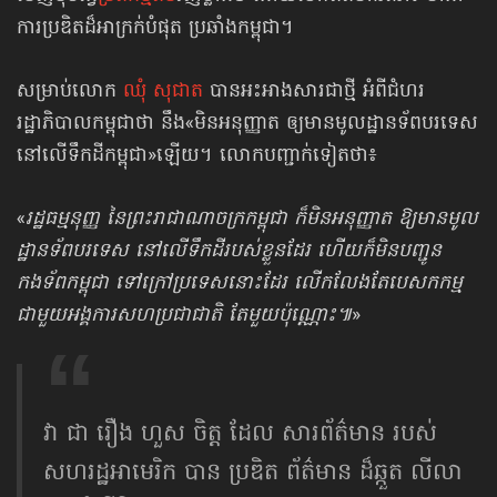
ការប្រឌិត​ដ៏អាក្រក់​បំផុត ប្រឆាំងកម្ពុជា។
សម្រាប់លោក
ឈុំ សុជាត
បានអះអាងសារជាថ្មី អំពីជំហរ
រដ្ឋាភិបាលកម្ពុជាថា នឹង«មិនអនុញ្ញាត ឲ្យមានមូលដ្ឋានទ័ពបរទេស
នៅលើទឹកដីកម្ពុជា»ឡើយ។ លោកបញ្ជាក់ទៀតថា៖
«
រដ្ឋធម្មនុញ្ញ នៃព្រះរាជាណាចក្រកម្ពុជា ក៏មិនអនុញ្ញាត ឱ្យមានមូល
ដ្ឋានទ័ពបរទេស នៅលើទឹកដីរបស់ខ្លួនដែរ ហើយក៏មិនបញ្ជូន
កងទ័ពកម្ពុជា ទៅក្រៅប្រទេសនោះដែរ លើកលែងតែបេសកកម្ម
ជាមួយអង្គការសហប្រជាជាតិ តែមួយប៉ុណ្ណោះ៕
»
វា​ ជា រឿង ហួស ចិត្ត ដែល សារព័ត៌មាន របស់
សហរដ្ឋអាមេរិក បាន ប្រឌិត ព័ត៌មាន ដ៏ឆ្កួត លីលា