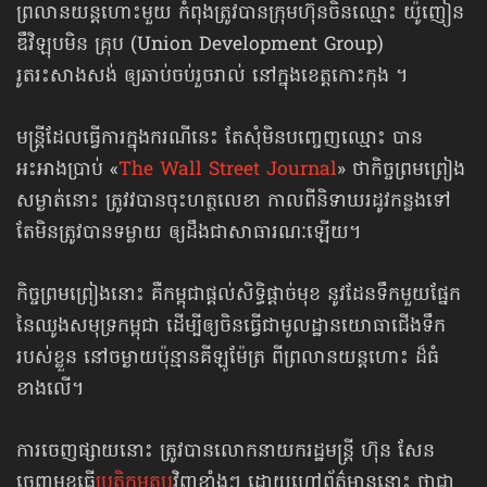
ព្រលានយន្ដហោះមួយ កំពុងត្រូវបានក្រុមហ៊ុនចិនឈ្មោះ យ៉ូញៀន
ឌឹវិឡុបមិន គ្រុប (Union Development Group)
រូតរះសាងសង់ ឲ្យឆាប់ចប់រួចរាល់ នៅក្នុងខេត្តកោះកុង ។
មន្ត្រី​ដែលធ្វើការក្នុងករណីនេះ តែសុំមិនបញ្ចេញឈ្មោះ បាន
អះអាងប្រាប់ «
The Wall Street Journal
» ថាកិច្ច​ព្រមព្រៀង​
សម្ងាត់​នោះ ​ត្រូវវបាន​ចុះហត្ថ​លេខា​ កាលពី​និទាឃរដូវ​កន្លង​ទៅ
តែមិនត្រូវបានទម្លាយ ឲ្យដឹង​ជា​សាធារណៈ​ឡើយ។​
កិច្ចព្រមព្រៀងនោះ គឺកម្ពុជាផ្តល់សិទ្ធិផ្ដាច់មុខ នូវដែនទឹកមួយផ្នែក
នៃឈូងសមុទ្រកម្ពុជា ដើម្បីឲ្យចិនធ្វើជាមូលដ្ឋានយោធាជើងទឹក
របស់ខ្លួន នៅចម្ងាយប៉ុន្មានគីឡូម៉ែត្រ ពីព្រលានយន្តហោះ ដ៏ធំ
ខាងលើ។
ការចេញផ្សាយនោះ ត្រូវបាន​លោកនាយករដ្ឋមន្ត្រី ហ៊ុន សែន
ចេញមុខធ្វើ
ប្រតិកម្មតប
វិញខ្លាំងៗ ដោយហៅព័ត៌មាននោះ ថាជា