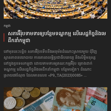
កម្ពុជា
សភាអ៊ឺរ៉ុបទាមទារ​ឲ្យបន្ថែម​ទណ្ឌកម្ម លើសេដ្ឋកិច្ច​និងមេ
ដឹកនាំកម្ពុជា
នៅមុននេះបន្តិច សភាអ៊ឺរ៉ុបទើបនឹងអនុម័តដំណោះស្រាយមួយ ជុំវិញ
ស្ថានភាពនយោបាយ ការគោរព​លទ្ធិ​ប្រជាធិបតេយ្យ និងសិទ្ធិមនុស្ស
នៅក្នុងប្រទេសកម្ពុជា ដោយទាមទារឲ្យគណៈកម្មអ៊ឺរ៉ុប គ្រោងដាក់​
ទណ្ឌកម្ម លើសេដ្ឋកិច្ច​និងមេដឹកនាំកម្ពុជា បន្ថែមទៀត។ ដំណោះ
ស្រាយ៧ចំណុច ដែលមានលេខ «P9_TA(2023)0085» ...