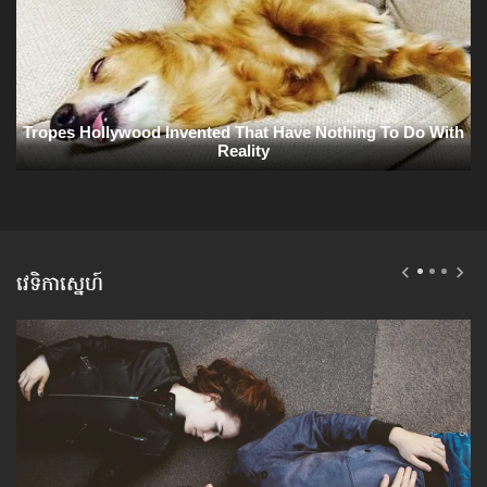
វេទិកាស្នេហ៍