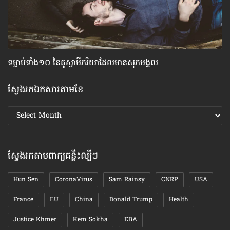
ទម្លាប់​ទាំង១០ នៃ​គូ​ស្វាមី​ភរិយា​ដែល​មាន​សុភមង្គល
៦ច
ស្វែងរកឯកសារតាមខែ
ស្វែងរក
ឯកសារ
តាមខែ
ស្វែងរកតាមពាក្យគន្លឹះល្បីៗ
Hun Sen
CoronaVirus
Sam Rainsy
CNRP
USA
France
EU
China
Donald Trump
Health
Justice Khmer
Kem Sokha
EBA