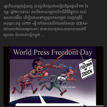
រដ្ឋាភិបាលក្រុងភ្នំពេញ បានប្រតិកម្មនៅរសៀលថ្ងៃអង្គារទី១២ ខែ
កុម្ភៈ ឆ្នាំ២០១៩នេះ តបនឹងការសម្រេចបើកនីតិវិធីផ្លូវការ របស់
សហភាពអ៊ឺរ៉ុប ដើម្បីឈានទៅព្យួរប្រទេស​កម្ពុជា ចេញកម្មវិធី
អនុគ្រោះពន្ធ ហៅថា «អ្វីៗទាំងអស់​លើកលែង​​តែអាវុធ (EBA)»
ដោយហៅការសម្រេចនោះ ថាមានហេតុផល«នយោបាយនៅពី
ក្រោយ» ដែលចង់បង្ខំកម្ពុជា ...