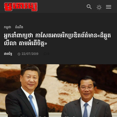
កម្ពុជា
ដំណឹង
អ្នកនាំពាក្យថា កាសែតអាមេរិកប្រឌិត​ព័ត៌មាន​«ដ៏ឆ្កួត​
លីលា តាម​អំពើចិត្ត»
ដារារិទ្ធ
22/07/2019
0