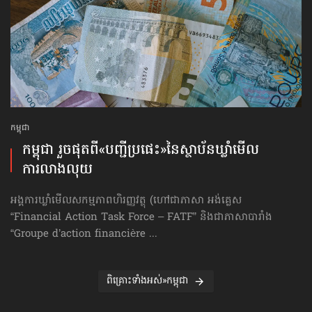
កម្ពុជា
កម្ពុជា រួចផុតពី«បញ្ជីប្រផេះ»​នៃស្ថាប័ន​ឃ្លាំមើល​
ការលាងលុយ
អង្គការឃ្លាំមើលសកម្មភាពហិរញ្ញវត្ថុ (ហៅ​ជា​ភាសា អង់គ្លេស
“Financial Action Task Force – FATF” និងជាភាសាបារាំង
“Groupe d’action financière ...
ពិគ្រោះទាំងអស់»កម្ពុជា