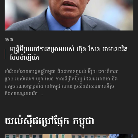
កម្ពុជា
មន្ត្រី​​អ៊ឺរ៉ុប​ហៅ​ការគម្រាម​របស់ ហ៊ុន សែន ថា​មាន​ចរិត​
បែប​ម៉ាហ្វីយ៉ា
សំដីរបស់នាយករដ្ឋមន្ត្រីកម្ពុជា ពិតជាបានឮដល់​ អ៊ឺរ៉ុប! នោះគឺការគ
ម្រាម របស់លោក ហ៊ុន សែន កាលពីព្រឹកម៉ិញ ដែលអះអាងថា នឹង
កម្ទេចគណបក្សប្រឆាំង នៅកម្ពុជាចោល ប្រសិនជាសហភាពអ៊ឺរ៉ុប
និងសហរដ្ឋអាមេរិក ...
យល់ស៊ីជម្រៅផ្នែក
កម្ពុជា