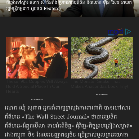
ពីឆ្វេងទៅស្ដាំ៖ លោក ស៊ី ជីនភីង ប្រធានាធិបតីចិន និងលោក ហ៊ុន សែន នាយក
រដ្ឋមន្ត្រីកម្ពុជា។ (រូបថត Reuters)
លោក ឈុំ សុជាត អ្នកនាំពាក្យក្រសួងការពារជាតិ បានហៅសារ
ព័ត៌មាន «The Wall Street Journal» ថាបានប្រឌិត
ព័ត៌មាន«ដ៏ឆ្កួតលីលា តាមអំពើចិត្ត» ជុំវិញ«កិច្ចព្រមព្រៀងសម្ងាត់»
រវាងកម្ពុជា-ចិន ដែលអនុញ្ញាតឲ្យចិន ប្រើប្រាស់មូលដ្ឋានយោធា