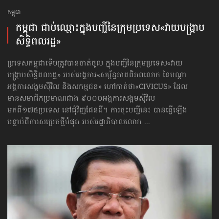
កម្ពុជា
កម្ពុជា ជាប់ឈ្មោះ​​ក្នុងបញ្ជី​​នៃក្រុមប្រទេស​«វាយបង្ក្រាប​
សិទ្ធិពលរដ្ឋ»
ប្រទេសកម្ពុជា​ទើបត្រូវបានចាត់ចូល ក្នុងបញ្ជីនៃក្រុមប្រទេស«វាយ
បង្ក្រាប​សិទ្ធិពលរដ្ឋ» របស់អង្គការ«សម្ព័ន្ធភាពពិភពលោក នៃបណ្ដា
អង្គការសង្គមស៊ីវិល និងសកម្មជន» ហៅកាត់ថា«CIVICUS» ដែល
មានសមាជិកប្រមាណជាង ៩០០០អង្គការសង្គមស៊ីវិល
មកពី១៧៥ប្រទេស នៅជុំវិញផែនដី។ ការចុះបញ្ជីនេះ បានធ្វើឡើង
បន្ទាប់ពីការសម្រេចថ្មីបំផុត របស់រដ្ឋាភិបាលលោក ...