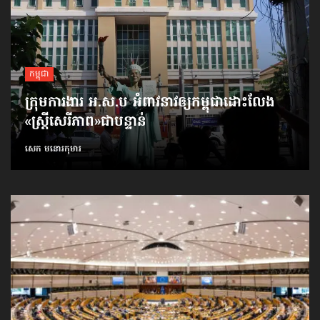
កម្ពុជា
ក្រុមការងារ អ.ស.ប អំពាវនាវ​ឲ្យកម្ពុជា​ដោះលែង​
«ស្ត្រីសេរីភាព»​ជាបន្ទាន់
សេក មនោរកុមារ