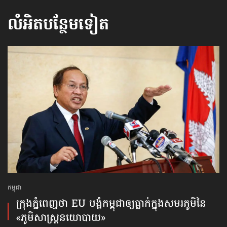
លំអិតបន្ថែមទៀត
កម្ពុជា
ក្រុងភ្នំពេញថា EU បង្ខំកម្ពុជាឲ្យធ្លាក់ក្នុងសមរភូមិនៃ​
«ភូមិសាស្ត្រនយោបាយ»