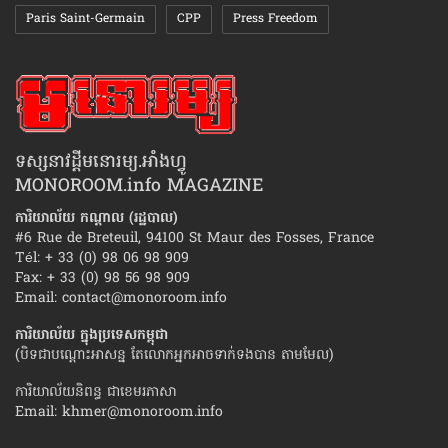
Paris Saint-Germain
CPP
Press Freedom
ទស្សនាវដ្ដីមនោរម្យ.អាំងហ្វូ
MONOROOM.info MAGAZINE
ការិយាល័យ កណ្ដាល (រដ្ឋបាល)
#6 Rue de Breteuil, 94100 St Maur des Fosses, France
Tél: + 33 (0) 98 06 98 909
Fax: + 33 (0) 98 56 98 909
Email:
contact@monoroom.info
ការិយាល័យ ក្នុង​ប្រទេស​កម្ពុជា
(បិទជាបណ្ដោះអាសន្ន តែលោកអ្នកអាចទាក់ទងបាន តាមមែល)
ការិយាល័យនិពន្ធ ជាខេមរភាសា
Email:
khmer@monoroom.info