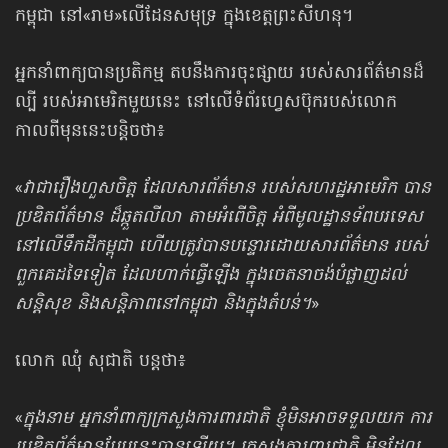
កម្ពុជា នៅ«រាម»លើដែនសមុទ្រ ក្នុងខេត្តព្រះសីហនុ។
អ្នកនាំពាក្យបានប្រតិកម្ម តបនឹងការចុះផ្សាយ របស់សារព័ត៌មានដ៏
ល្បី របស់អាមេរិកមួយនេះ នៅលើ​ទំព័រ​ហ្វេសប៊ុក​របស់​លោក
កាលពីមុននេះ​បន្តិចថា៖
«
វាជារឿងហួសចិត្ត ដែលសារព័ត៌មាន របស់សហរដ្ឋអាមេរិក បាន
ប្រឌិតព័ត៌មាន ដ៏ឆ្កួតលីលា តាម​អំពើចិត្ត អំពីមូលដ្ឋានទ័ពបរទេស
នៅលើទឹកដីកម្ពុជា ហើយត្រូវបានបន្ទោរដោយសារព័ត៌មាន របស់
ពួកគេដទៃទៀត ដែលហាក់ធ្វើឡើង ក្នុងចេតនាចង់បំផ្លាញដល់
សន្តិសុខ និងសន្តិភាពនៅកម្ពុជា និងក្នុងតំបន់។
»
លោក ឈុំ សុជាតិ បន្តថា៖
«
ក្នុងនាម អ្នកនាំពាក្យក្រសួងការពារជាតិ ខ្ញុំមិនអាចទទួលយក ការ
ប្រឌិតព័ត៌មានបែបនេះបានឡើយ។ ក្រសួងការពារជាតិ មិនដែល