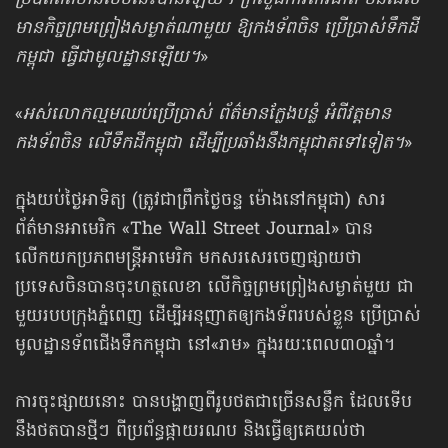
មានកិច្ចព្រមព្រៀងសម្ងាត់ណាមួយ ឱ្យកងទ័ពចិន ប្រើប្រាស់ទឹកដី
កម្ពុជា ធ្វើជាមូលដ្ឋានឡើយ។
»
«
អស់លោកល្មមឈប់ប្រើប្រាស់ ព័ត៌មានក្លែងបន្លំ អំពីវត្តមាន
កងទ័ពចិន លើទឹកដីកម្ពុជា ដើម្បីប្រឆាំងនឹងកម្ពុជាតទៅទៀត។
»
ក្នុងយប់ថ្ងៃអាទិត្យ (ត្រូវជាព្រឹកថ្ងៃចន្ទ ម៉ោងនៅកម្ពុជា) សារ
ព័ត៌មានអាមេរិក «The Wall Street Journal» បាន
លើកយកប្រភពមន្ត្រីអាមេរិក មកសរសេរចេញផ្សាយថា
ប្រទេសចិនបានចុះហត្ថលេខា លើកិច្ចព្រមព្រៀងសម្ងាត់មួយ ជា
មួយរបបក្រុងភ្នំពេញ ដើម្បីអនុញាតឲ្យកងទ័ពរបស់ខ្លួន ប្រើប្រាស់
មូលដ្ឋានទ័ពជើងទឹកកម្ពុជា នៅ«រាម» ក្នុងរយៈពេល៣០ឆ្នាំ។
ការចុះផ្សាយនោះ បានបង្ហាញពីរូបថតជាច្រើនសន្លឹក ដែលទើប
នឹងថតបានថ្មីៗ ពីប្រព័ន្ធផ្កាយរណប និងធ្វើឲ្យគេយល់ថា