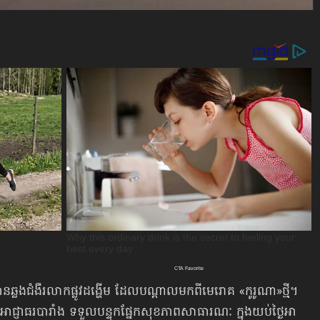
ានឆ្លងជំងឺរលាកផ្លូវដង្ហើម ដែលបណ្ដាលមកពីមេរោគ «កូរូណា»ថ្មី។
ាជ្ញាធរបារាំង ទទួលបន្ទុកផ្នែកសុខភាពសាធារណៈ ក្នុងយប់ថ្ងៃអា