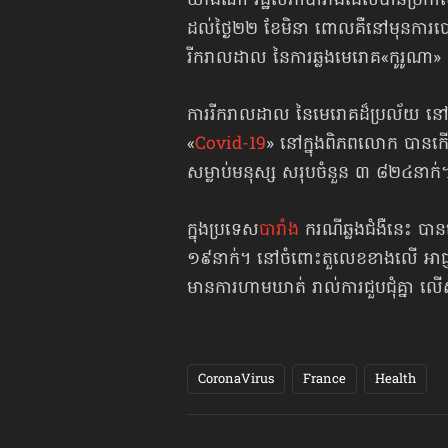
យ៉ាងណា រដ្ឋសភាបារាំងដែលបានប្រកាស 
ដល់ថ្ងៃ២២ ខែមិនា ពោលគឺនៅមុនការបោះឆ
រីករាលដាល នៃការឆ្លងមេរោគ«កូរូណា»
ការរីករាលដាល នៃមេរោគដ៏ប្រល័យ នៅត
«
Covid-19
» នៅក្នុងពិភពលោក បាន
សម្លាប់មនុស្ស សរុបចំនួន ៣ ៨២៤នាក់
ក្នុងប្រទេស
បារាំង
ករណីឆ្លងជំងឺនេះ បា
១៩នាក់។ នៅចំពោះតួលេខខាងលើ អាជ្ញា
មានការហាមឃាត់ រាល់ការជួបជុំគ្នា
CoronaVirus
France
Health