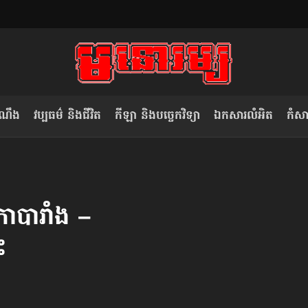
ំណឹង
វប្បធម៌ និងជីវិត
កីឡា និងបច្ចេកវិទ្យា
ឯកសារលំអិត
កំសាន
សម រង្ស៊ី៖ កម្ពុជាគួរមើលគំរូ​តាម​
លិខិតប្រិយមិត្ត៖ «កាមតណ្ហា​
វៀតណាម ក្នុង​ការប្តូរ​មេដឹកនាំ របស់​
មនុស្ស»
ា​បារាំង –
ខ្លួន
ះ