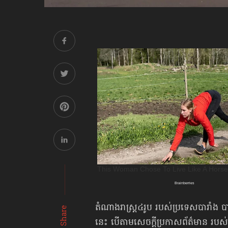
តំណាងរាស្ត្រ​៤រូប របស់ប្រទេសបារាំង ប
Share
នេះ បើតាមសេចក្ដីប្រកាសព័ត៌មាន របស់អ