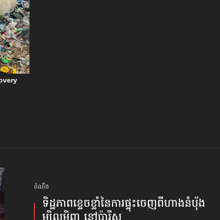
ដំណឹង
ទិដ្ឋភាព​ខ្ទេចខ្ទាំ​នៃ​ការផ្ទុះ​ចេញពី​​ហាង​នំប៉័ង​
ម្សិលម៉ិញ នៅប៉ារីស