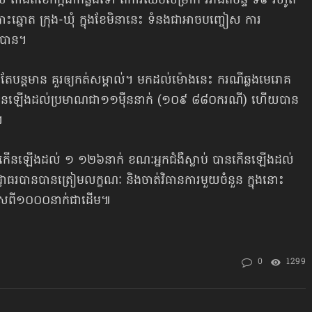
តាំងពីខែកក្កដាកន្លងទៅ ពីការឈប់សម្រាក រវាងពីចន្ទ ទី៩ រហូត
្នោត ក្រុង-ឃុំ ក្នុងខែមិនានេះ ទំនងជាអាចបញ្ចៀស ការ
 បាន។
ែបន្តមាន គួរឲ្យកត់សម្គាល់។ មកដល់ម៉ោងនេះ ករណីឆ្លងមេរោគ
កើនឡើងដល់ប្រមាណជា១១ម៉ឺននាក់ (១០៩ ៨៨០ករណី) ហើយបាន
។
នកើនឡើងដល់ ១ ១២៦នាក់ ខណៈអ្នកជំងឺស្លាប់ បានកើនឡើងដល់
ធរបានបានត្រៀមលក្ខណៈ និងចាត់វិធានការមួយចំនួន ក្នុងនោះ
 លើសពី១០០០នាក់ជាដើម៕
0
1299