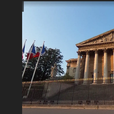
ប្រពៃណី​«ដេញប្រុស»
អឹមបាពេ ប្រកាសជាផ្លូវការ
ចាកចេញពីក្រុម ប៉ារីស
ថើបមាត់ ៖ ក្រុមកីឡាការិនី​
ផ្អាកលេង​​បើប្រធានសហព័ន្ធ​
មិនលាឈប់