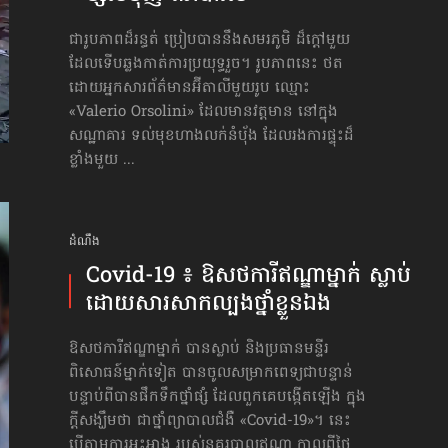
ជារូបភាពដ៏រន្ធត់ ប្រៀបបាននឹងសមរភូមិ ដ៏ក្ដៅមួយ
ដែលទើបឆ្លងកាត់ការប្រយុទ្ធរួច។ រូបភាពនេះ ថត
ដោយអ្នកសារព័ត៌មានអ៊ីតាលីមួយរូប ឈ្មោះ
«Valerio Orsolini» ដែលមានវត្តមាន នៅក្នុង
សណ្ឋាគារ ទល់មុខហាងលក់នំប៉័ង ដែលរងការផ្ទុះដ៏
ខ្លាំងមួយ ...
ដំណឹង
Covid-19 ៖ ឱសថការី​ឥណ្ឌា​ម្នាក់ ស្លាប់​
ដោយសារ​សាកល្បង​ថ្នាំ​ខ្លួនឯង
ឱសថការី​ឥណ្ឌា​ម្នាក់ បានស្លាប់ និងប្រធាន​មន្ទីរ
ពិសោធន៍​ម្នាក់ទៀត បានចូល​សម្រាក​ពេទ្យជាបន្ទាន់
បន្ទាប់ពីបានផឹកទឹកថ្នាំផ្សំ ដែលពួកគេបង្កើតឡើង ក្នុង
ក្ដីសង្ឃឹមថា ជាថ្នាំ​ព្យាបាលជំងឺ «Covid-19»។ នេះ
បើតាមការអះអាង របស់នគរបាលឥណ្ឌា កាលពីថ្ងៃ