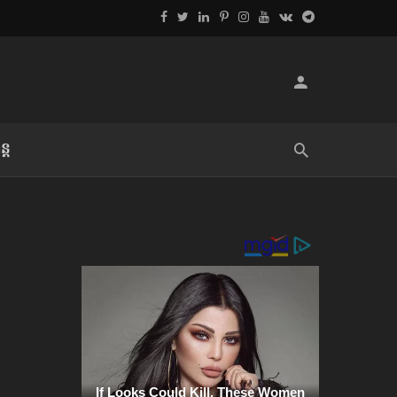
្ដ
លិខិតប្រិយមិត្ត៖ «អំពីទោសៈ»