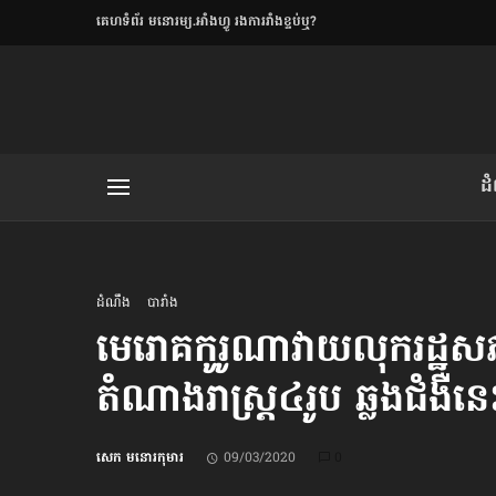
​គេហទំព័រ មនោរម្យ.អាំងហ្វូ រងការរាំងខ្ទប់ឬ?
ិយមិត្ត
ដ
យមិត្ត៖ «កាមតណ្ហា​
លិខិតប្រិយមិត្ត៖ «អំពីទោសៈ»
ដំណឹង
បារាំង
មេរោគកូរូណា​វាយលុក​រដ្ឋសភ
តំណាងរាស្ត្រ​៤រូប ឆ្លង​ជំងឺនេ
រថ្មីចុងក្រោយ
ខឹម វាសនា ថា«ស្រី
សេក មនោរកុមារ
09/03/2020
0
ចរិតថោក»​ស្លៀកពាក់