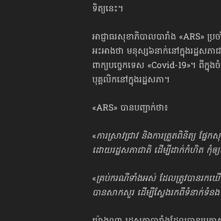
ទិត្យនេះ។
អាជ្ញាធរសុខាភិបាលបារាំង «ARS» ប្រចាំ
អះអាងថា មនុស្ស៦នាក់នៅក្នុងរដ្ឋសភាជ
ពាក្យបច្ចេកទេស «Covid-19»។ ពីក្នុងច
បុគ្គលិកនៅក្នុងរដ្ឋសភា។
«ARS» បានបញ្ជាក់ថា៖
«
ការស្រាវជ្រាវ និងការត្រួតពិនិត្យ ផ្នែ
ដោយរដ្ឋសភាជាតិ ដើម្បីដាក់កំហិត ក
«
គ្រប់ករណីទាំងអស់ ដែលត្រូវបានរកឃើ
បានសាកសួរ ដើម្បីស្វែងរកពីទំនាក់ទំន