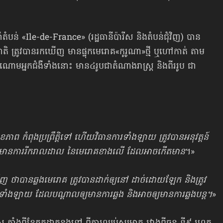
តំបន់ «Ile-de-France» (រដ្ឋធានីប៉ារីស និងតំបន់ជុំវិញ) បាន
ាតិ ត្រូវបានរកឃើញ មានផ្ទុកមេរោគ«កូរូណា»ថ្មី ឬហៅកាត់ តាម
ំណោមអ្នកជំងឺទាំងនោះ មាន៤រូបជាតំណាងរាស្ត្រ និងពីររូប ជា
កសុខភាព កំពុងប្រព្រឹត្តិទៅ ហើយវិធានការទាំងឡាយ ត្រូវបានអនុវត្តន៍
ុំឲ្យមានការរីករាលដាល នៃមេរោគខាងលើ ដែលអាចកើតមាន
។»
ញ ថាបានឆ្លងមេរោគ ត្រូវបានដាក់ឲ្យនៅ ដាច់ដោយឡែក និងត្រូវ
ងទាំងឡាយ ដែលបណ្ដាលឲ្យមានការឆ្លង និងអាចឲ្យមានការឆ្លងបន្ត។
»