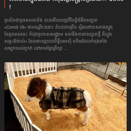
!
ប្រសិនជាប្រទេសបារាំង បានងើបចេញ​ពីវិបត្តិ​ជំងឺរាតត្បាត
«Covid-19» ជាបណ្ដើរៗ​នោះ តំបន់ជាច្រើន ស្ថិតនៅភាគខាងត្បូង
នៃប្រទេសនេះ កំពុងប្រកាសសង្គ្រាម ទល់​នឹងការរាតត្បាតថ្មី គឺហ្វូង
សត្វ«ឪម៉ាល់» ដែលមានប្រភពពីទ្វីបអាស៊ី ហើយដែល​កំពុង​តាំង​
សម្បុករបស់ពួកវា នៅតាមព្រៃព្រឹក្សា ...