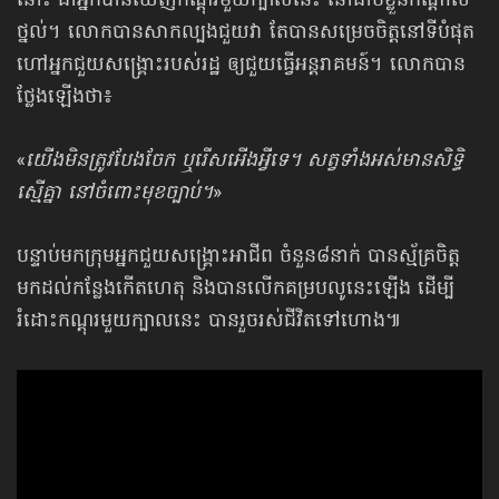
នោះ ជាអ្នកបានឃើញកណ្ដុរមួយក្បាលនេះ នៅជាប់ខ្លួនកណ្ដាល
ថ្នល់។ លោកបានសាកល្បងជួយវា តែបានសម្រេចចិត្តនៅទីបំផុត
ហៅអ្នកជួយសង្គ្រោះរបស់រដ្ឋ ឲ្យជួយធ្វើអន្តរាគមន៍។ លោកបាន
ថ្លែងឡើងថា៖
«
យើងមិនត្រូវបែងចែក ឬរើសអើងអ្វីទេ។ សត្វទាំងអស់មានសិទ្ធិ
ស្មើគ្នា នៅចំពោះមុខច្បាប់។
»
បន្ទាប់មកក្រុមអ្នកជួយសង្គ្រោះអាជីព ចំនួន៨នាក់ បានស្ម័គ្រចិត្ត
មកដល់កន្លែងកើតហេតុ និងបានលើកគម្របលូនេះឡើង ដើម្បី
រំដោះកណ្ដុរមួយក្បាលនេះ បានរួចរស់ជីវិតទៅហោង៕