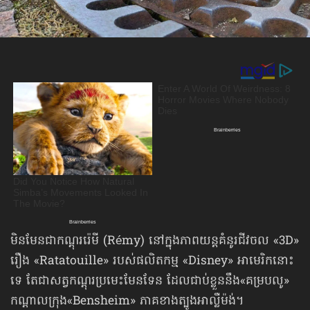
មិនមែនជាកណ្ដុររ៉េមី (Rémy) នៅក្នុងភាពយន្ដគំនូរជីវចល «3D»
រឿង «Ratatouille» របស់ផលិតកម្ម «Disney» អាមេរិកនោះ
ទេ តែជាសត្វកណ្ដុរប្រមេះមែនទែន ដែលជាប់ខ្លួននឹង«គម្របលូ»
កណ្ដាលក្រុង«Bensheim» ភាគខាងត្បូងអាល្លឺម៉ង់។