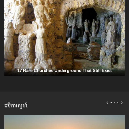
វេទិកាស្នេហ៍