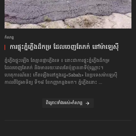
កំសាន្ដ
ការផ្ទុះភ្នំភ្លើងដ៏កម្រ ដែលចេញតែភក់ នៅម៉ាឡេស៊ី
ភ្នំភ្លើងផ្ទុះឡើង តែគ្មានផ្កាភ្លើងទេ ៖ នោះជាការផ្ទុះភ្នំភ្លើងដ៏កម្រ
ដែលចេញតែភក់ និងមានរយៈពេលតែប៉ុន្មាននាទីប៉ុណ្ណោះ។
ហេតុការណ៍នេះ កើតឡើងនៅក្នុងរដ្ឋ«Sabah» នៃប្រទេសម៉ាឡេស៊ី
កាលពីថ្ងៃអាទិត្យ ទី១៨ ខែកញ្ញាកន្លងមក។ ភ្នំភ្លើងនោះ ...
ពិគ្រោះទាំងអស់»កំសាន្ដ