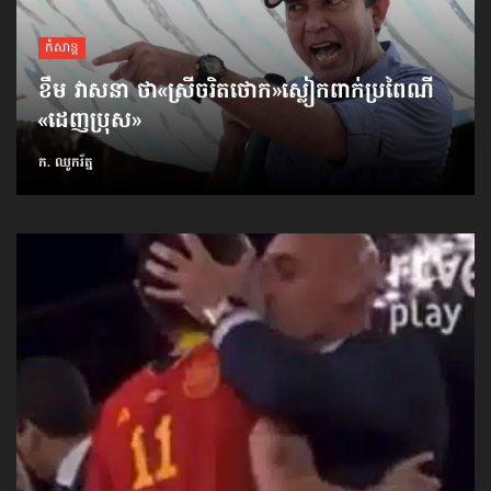
កំសាន្ដ
ខឹម វាសនា ថា«ស្រីចរិតថោក»​ស្លៀកពាក់ប្រពៃណី​
«ដេញប្រុស»
ក. ឈូករ័ត្ន