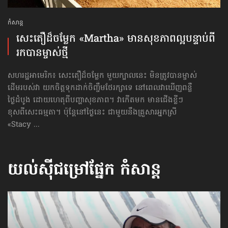
កំសាន្ដ
សេះតឿដ៏ចម្លែក «Martha» មានសុខភាពល្អ​បន្ទាប់ពី​
រកបាន​ម្ចាស់ថ្មី
សហរដ្ឋអាមេរិក៖ សេះតឿដ៏ចម្លែក មួយក្បាលនេះ មិនត្រូវបានម្ចាស់
ដើមរបស់វា យកចិត្តទុកដាក់ចិញ្ចឹមថែរក្សាទេ នៅពេលវាឃើញពន្លឺ
ថ្ងៃដំបូង ដោយហេតុពីបញ្ហាសុខភាព។ វាកើតមក មានជើងខ្លីៗ
ខុសពីសេះធម្មតា។ ប៉ុន្តែនៅថ្ងៃនេះ ជាមួយនឹងគ្រួសារអ្នកស្រី
«Stacy ...
យល់ស៊ីជម្រៅផ្នែក
កំសាន្ដ