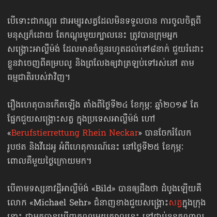
បើទោះជាកណ្ដុរ ជាអម្បូរសត្វដែលមិនទទួលបាន ការចូលចិត្តពី
មនុស្សក៏ដោយ តែកណ្ដុរមួយក្បាលនេះ ត្រូវបានក្រុមអ្នក
សង្គ្រោះអាល្លឺម៉ង់ ដែលមានចំនួនរហូតដល់ទៅ៨នាក់ ជួយរំដោះ
ខ្លួនវាចេញពីគម្របលូ និងព្រលែងឲ្យវាត្រឡប់ទៅរស់នៅ តាម
ធម្មជាតិរបស់វាវិញ។
រឿងហេតុបានកើតឡើង តាំងពីថ្ងៃទី២៤ ខែកុម្ភៈ ឆ្នាំ២០១៩ តែ
ផ្នែកជួយសង្គ្រោះសត្វ ក្នុងប្រទេសអាល្លឺម៉ង់ ហៅ
«
Berufstierrettung Rhein Neckar
» បានចែករំលែក
រូបថត និងវីដេអូ អំពីហេតុការណ៍នេះ នៅថ្ងៃទី២៥ ខែកុម្ភៈ
ពោលគឺមួយថ្ងៃក្រោយមក។
បើតាមទស្សនាវដ្ដីអាល្លឺម៉ង់ «Bild» បានឲ្យដឹងថា ដំបូងឡើយគឺ
លោក «Michael Sehr» ជំនាញខាងជួយសង្គ្រោះ
សត្វ
ក្នុងក្រុង