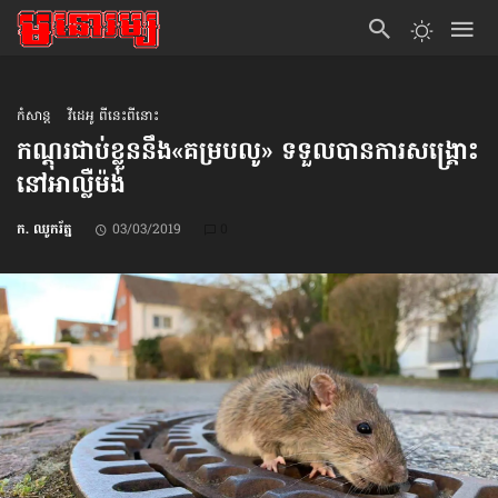
កំសាន្ដ
វីដេអូ ពីនេះពីនោះ
កណ្ដុរ​ជាប់ខ្លួន​នឹង​«គម្របលូ» ទទួលបាន​ការសង្គ្រោះ​
នៅអាល្លឺម៉ង់
ក. ឈូករ័ត្ន
03/03/2019
0