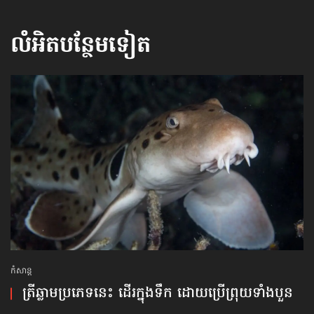
លំអិតបន្ថែមទៀត
កំសាន្ដ
ត្រីឆ្លាម​ប្រភេទនេះ ដើរ​ក្នុង​ទឹក ដោយប្រើ​ព្រុយ​ទាំងបួន