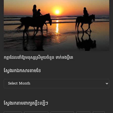
កត្តា​ដែលនាំឱ្យ​មនុស្សស្រី​មួយចំនួន ទាក់ទង​ប្តីគេ
ស្
ស្វែងរកឯកសារតាមខែ
ស្វែងរក
ឯកសារ
តាមខែ
ស្វែងរកតាមពាក្យគន្លឹះល្បីៗ