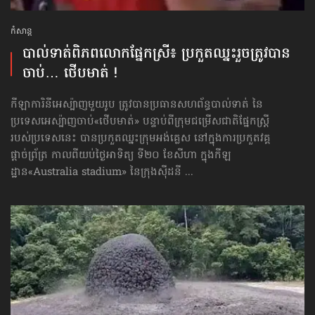
កំសាន្ដ
បាល់ទាត់​ពិភពលោក​ផ្នែកស្រី៖ ប្រកួតឈ្នះរួច​ត្រូវបាន
ចាប់… ថើបមាត់ !
កីឡាការិនីអេស្ប៉ាញមួយរូប ត្រូវបានប្រធានសហព័ន្ធបាល់ទាត់ នៃ
ប្រទេសអេស្ប៉ាញចាប់«ថើបមាត់» បន្ទាប់ពីក្រុមជម្រើសជាតិផ្នែកស្ត្រី
របស់ប្រទេសនេះ បានប្រកួតឈ្នះក្រុមអង់គ្លេស នៅក្នុងការប្រកួតវគ្គ
ផ្ដាច់ព្រ័ត្រ កាលពីយប់ថ្ងៃអាទិត្យ ទី២០ ខែសីហា ក្នុងកីឡ
ដ្ឋាន«Australia stadium» នៃក្រុងស៊ីដនី ...