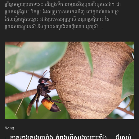
ត្រីឆ្លាមមួយប្រភេទនេះ ដើរ​ក្នុង​ទឹក ជាមួយនឹងព្រុយពីរគូ​របស់វា។​ ជា
ប្រភេទត្រីឆ្លាម ដ៏កម្រ ដែល​ត្រូវបានគេរកឃើញ នៅក្នុងលំហ​សមុទ្រ
ដែលស្ថិតក្នុងចន្លោះ រវាងប្រទេស​អូស្ត្រាលី បណ្ដាប្រជុំកោះ នៃ
ប្រទេសឥណ្ឌូនេស៊ី និងប្រទេសណូវែលហ្គីណេ។ អ្នកស្រី ...
កំសាន្ដ
ភាគខាងត្បូងបារាំង កំពុងធ្វើ​សង្គ្រាម​ប្រឆាំង… ឪម៉ាល់