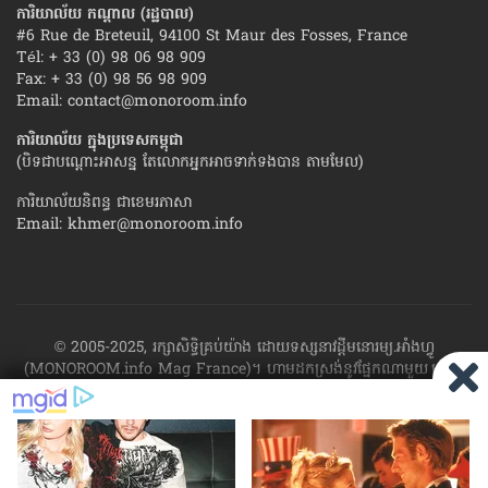
ការិយាល័យ កណ្ដាល (រដ្ឋបាល)
#6 Rue de Breteuil, 94100 St Maur des Fosses, France
Tél: + 33 (0) 98 06 98 909
Fax: + 33 (0) 98 56 98 909
Email:
contact@monoroom.info
ការិយាល័យ ក្នុង​ប្រទេស​កម្ពុជា
(បិទជាបណ្ដោះអាសន្ន តែលោកអ្នកអាចទាក់ទងបាន តាមមែល)
ការិយាល័យនិពន្ធ ជាខេមរភាសា
Email:
khmer@monoroom.info
© 2005-2025, រក្សាសិទ្ធិគ្រប់យ៉ាង ដោយទស្សនាវដ្ដី​មនោរម្យ.អាំងហ្វូ
(MONOROOM.info Mag France)។ ហាម​ដក​ស្រង់​នូវ​ផ្នែក​ណា​មួយ​ ឬ​ផ្នែក​
ទាំង​អស់ ​នៃ​ការ​ផ្សាយ​របស់​ទស្សនាវដ្ដី​​មនោរម្យ.អាំងហ្វូ យក​ទៅ​​បោះពុម្ព នៅ
លើក្រដាស ឬតាម​ប្រព័ន្ធ​អេឡិច​ត្រូនិច - ផ្សាយ​តាម​រលក​ធាតុអាកាស ឬតាមប្រព័ន្ធ
អេឡិចត្រូនិច - សរសេរ​ឡើង​វិញ ឬ​ចែក​ចាយ​ តាមវិធីណាក៏ដោយ ដោយ​គ្មាន​ការ​
យល់ព្រម ជា​លាយ​លក្ខណ៍​អក្សរ​ ពី​ចាងហ្វាង​ការ​ផ្សាយ​។
ផ្ទុយមកវិញ ដើម្បី​ទទួល​
បាននូវសិទ្ធិ​ទាំងនេះ សូម​ទាក់​ទង​មក​ទស្សនាវដ្ដី។