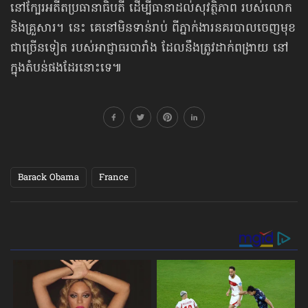
នៅក្បែរអតីតប្រធានាធិបតី ដើម្បីធានាដល់សុវត្ថិភាព របស់លោក
និងគ្រួសារ។ នេះ គេនៅមិនទាន់រាប់ ពីភ្នាក់ងារនគរបាល​​ចេញមុខ
ជាច្រើនទៀត របស់អាជ្ញាធរបារាំង ដែលនឹងត្រូវដាក់ពង្រាយ នៅ
ក្នុងតំបន់​ផងដែរ​នោះទេ៕
Barack Obama
France