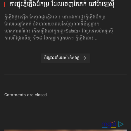
ការផ្ទុះភ្នំភ្លើងដ៏កម្រ ដែលចេញតែភក់ នៅម៉ាឡេស៊ី
ភ្នំភ្លើងផ្ទុះឡើង តែគ្មានផ្កាភ្លើងទេ ៖ នោះជាការផ្ទុះភ្នំភ្លើងដ៏កម្រ
ដែលចេញតែភក់ និងមានរយៈពេលតែប៉ុន្មាននាទីប៉ុណ្ណោះ។
ហេតុការណ៍នេះ កើតឡើងនៅក្នុងរដ្ឋ«Sabah» នៃប្រទេសម៉ាឡេស៊ី
កាលពីថ្ងៃអាទិត្យ ទី១៨ ខែកញ្ញាកន្លងមក។ ភ្នំភ្លើងនោះ ...
ពិគ្រោះទាំងអស់»កំសាន្ដ
Comments are closed.