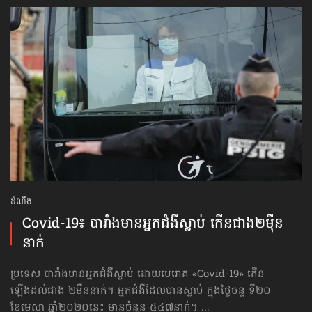
ដំណឹង
Covid-19៖ បារាំង​មាន​អ្នកជំងឺ​ស្លាប់ កើនជាង​២ម៉ឺន​
នាក់
ប្រទេស បារាំង​មាន​អ្នកជំងឺ​ស្លាប់ ដោយមេរោគ «Covid-19» កើន
ឡើងដល់ជាង ២ម៉ឺននាក់។ អ្នកជំងឺ​ដែលបានស្លាប់ ក្នុងថ្ងៃចន្ទ ទី២០
ខែមេសា ឆ្នាំ២០២០នេះ មានចំនួន ៥៤៧នាក់។ ...