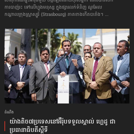
ហេតុការណ៍ផ្ទុះអាវុធមួយ បង្កឡើងដោយបុរសម្នាក់ ដែលបានបើក
ការបាញ់រះ ទៅលើហ្វូងមនុស្ស ក្នុងផ្សារលក់ទំនិញ ណូអែល
កណ្ដាលក្រុងស្ត្រាស្បួរ៍ (Strasbourg) ភាគខាងកើតបារាំង។ ...
ដំណឹង
យ៉ាងតិច៧ប្រទេសនៅអ៊ឺរ៉ុបទទួលស្គាល់ ហ្គេដូ ជា
ប្រធានាធិបតីស្ដីទី