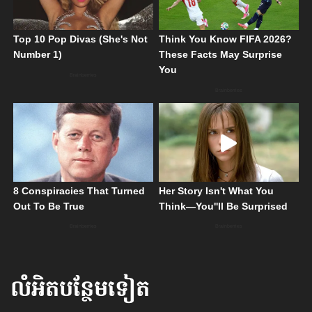
លំអិតបន្ថែមទៀត