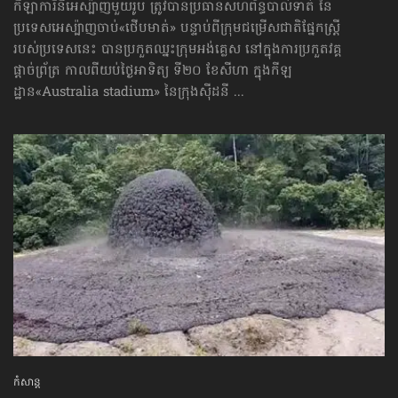
កីឡាការិនីអេស្ប៉ាញមួយរូប ត្រូវបានប្រធានសហព័ន្ធបាល់ទាត់ នៃ
ប្រទេសអេស្ប៉ាញចាប់«ថើបមាត់» បន្ទាប់ពីក្រុមជម្រើសជាតិផ្នែកស្ត្រី
របស់ប្រទេសនេះ បានប្រកួតឈ្នះក្រុមអង់គ្លេស នៅក្នុងការប្រកួតវគ្គ
ផ្ដាច់ព្រ័ត្រ កាលពីយប់ថ្ងៃអាទិត្យ ទី២០ ខែសីហា ក្នុងកីឡ
ដ្ឋាន«Australia stadium» នៃក្រុងស៊ីដនី ...
កំសាន្ដ