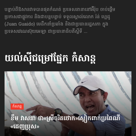
បន្ទាប់ពីឱសានវាទបានផុតកំណត់ ប្រទេសនានានៅអ៊ឺរ៉ុប ចាប់ផ្ដើម
ប្រកាសជាផ្លូវការ និងជាបន្តបន្ទាប់ ទទួលស្គាល់លោក រ៉ន់ ហ្គេដូ
(Juan Guaido) មេដឹកនាំប្រឆាំង និងជាប្រធានរដ្ឋសភា ក្នុង
ប្រទេសវេណេស៊ុយអេឡា ជាប្រធានាធិបតីស្ដីទី ...
យល់ស៊ីជម្រៅផ្នែក
កំសាន្ដ
កំសាន្ដ
ខឹម វាសនា ថា«ស្រីចរិតថោក»​ស្លៀកពាក់ប្រពៃណី​
«ដេញប្រុស»