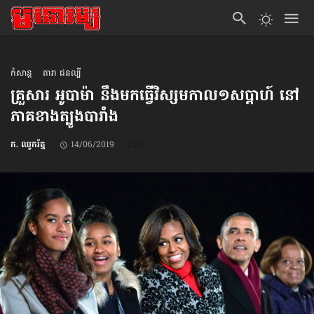
កំសាន្ដ
តារា ជនល្បី
គ្រួសារ អូបាម៉ា នឹង​មកធ្វើ​វិស្សមកាល​១សប្ដាហ៍ នៅ​
ភាគ​ខាងត្បូង​បារាំង
ក. ឈូករ័ត្ន
14/06/2019
0