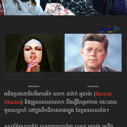
អតីតប្រធានាធិបតីអាមេរិក លោក បារ៉ាក់ អូបាម៉ា (
Barack
Obama
) និងគ្រួសាររបស់លោក នឹងធ្វើវិស្សមកាល រយៈពេល
មួយសប្ដាហ៍ នៅក្នុងទឹកដីភាគខាងត្បូង នៃប្រទេសបារាំង។