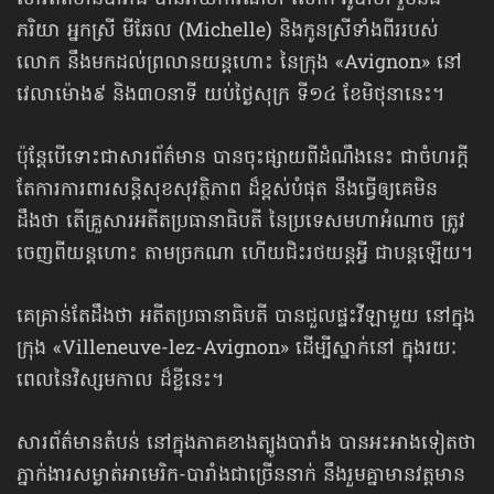
សារព័ត៌មានបារាំង បានរាយការណ៍ថា លោក អូបាម៉ា រួមនឹង
ភរិយា អ្នកស្រី មីឆែល (Michelle) និងកូនស្រីទាំងពីររបស់
លោក នឹងមកដល់ព្រលានយន្ដហោះ នៃក្រុង «Avignon» នៅ
វេលាម៉ោង៩ និង៣០នាទី យប់ថ្ងៃសុក្រ ទី១៤ ខែមិថុនានេះ។
ប៉ុន្តែបើទោះជាសារព័ត៌មាន បានចុះផ្សាយពីដំណឹងនេះ ជាចំហរក្ដី
តែការការពារ​សន្តិសុខ​សុវត្ថិភាព ដ៏ខ្ពស់បំផុត នឹងធ្វើឲ្យគេមិន
ដឹងថា តើគ្រួសារអតីតប្រធានាធិបតី នៃប្រទេសមហាអំណាច ត្រូវ
ចេញពីយន្ដហោះ តាមច្រកណា ហើយជិះរថយន្ដអ្វី ជាបន្តឡើយ។
គេគ្រាន់តែដឹងថា អតីតប្រធានាធិបតី បានជួលផ្ទះវីឡាមួយ នៅក្នុង
ក្រុង «Villeneuve-lez-Avignon» ដើម្បីស្នាក់នៅ ក្នុងរយៈ
ពេលនៃវិស្សមកាល ដ៏ខ្លីនេះ។
សារព័ត៌មានតំបន់ នៅក្នុងភាគខាងត្បូងបារាំង បានអះអាងទៀតថា
ភ្នាក់ងារសម្ងាត់អាមេរិក-បារាំងជាច្រើននាក់ នឹងរួមគ្នាមានវត្តមាន