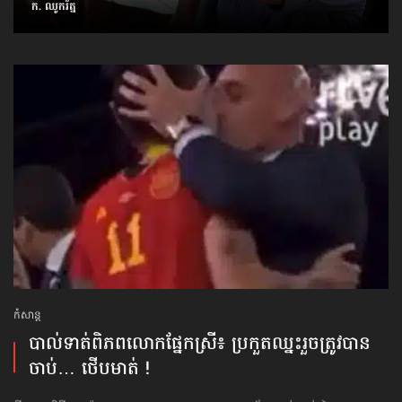
ក. ឈូករ័ត្ន
កំសាន្ដ
បាល់ទាត់​ពិភពលោក​ផ្នែកស្រី៖ ប្រកួតឈ្នះរួច​ត្រូវបាន
ចាប់… ថើបមាត់ !