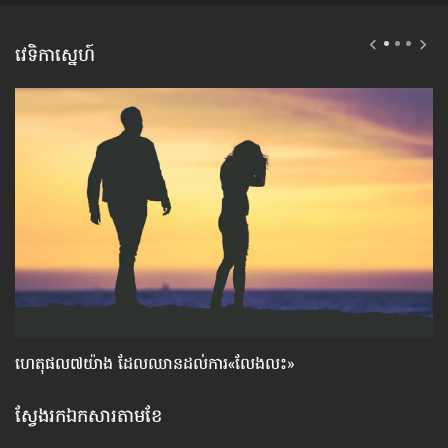
វេទិកាស្នេហ៍
ហេតុផល៧យ៉ាង ដែល​ឈាន​ដល់​ការ«លែងលះ»
សញ
អ្ន
ស្វែងរកឯកសារតាមខែ