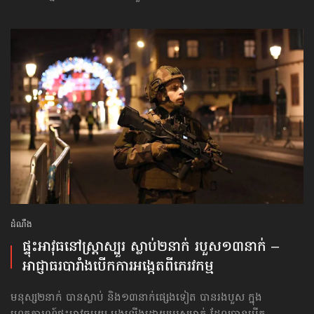
ដំណឹង
ផ្ទុះ​អាវុធ​នៅ​ស្ត្រាស្បួរ ស្លាប់​២នាក់ របួស១៣នាក់ –
អាជ្ញាធរ​បារាំង​បើក​ការអង្កេត​ពី​ភេរវកម្ម
មនុស្ស២នាក់ បានស្លាប់ និង១៣នាក់ផ្សេងទៀត បានរងបួស ក្នុង