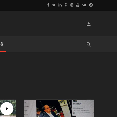
្ដ
លិខិតប្រិយមិត្ត៖ «អំពីទោសៈ»