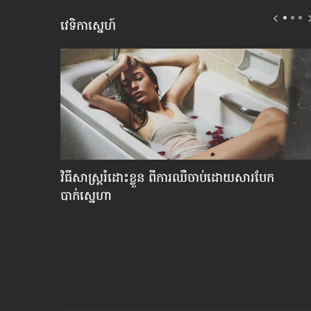
វេទិកាស្នេហ៍
»?
វិធីសាស្រ្ត​រំដោះ​ខ្លួន ពី​ការឈឺចាប់​ដោយ​សារ​បែក​
បាក់​ស្នេហា