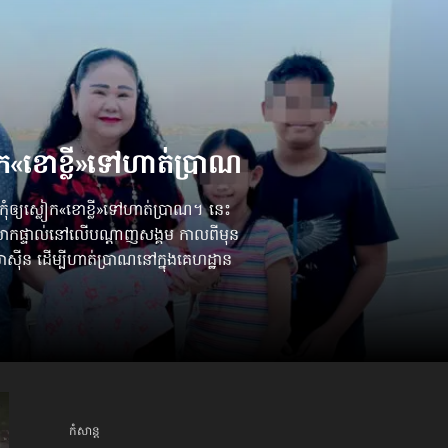
​«ខោខ្លី»​ទៅហាត់ប្រាណ
 កុំឲ្យស្លៀក«ខោខ្លី»ទៅហាត់ប្រាណ។ នេះ
ួនលោកផ្ទាល់នៅលើបណ្ដាញសង្គម កាលពីមុន
៉ាស៊ីន ដើម្បីហាត់ប្រាណនៅក្នុងគេហដ្ឋាន
កំសាន្ដ