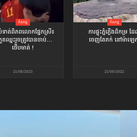
កំសាន្ដ
កំសាន្ដ
់ទាត់​ពិភពលោក​ផ្នែកស្រី៖
ការផ្ទុះភ្នំភ្លើងដ៏កម្រ ដ
កួតឈ្នះរួច​ត្រូវបានចាប់…
ចេញតែភក់ នៅម៉ាឡេស
ថើបមាត់ !
21/08/2023
21/09/2022