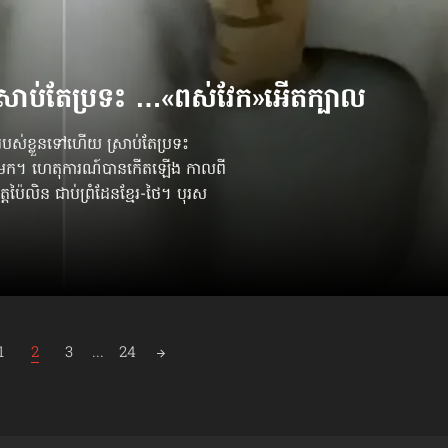
ស្រាប់តែប្រទះ …«ពស់វែក»អើតក្បាល
ះរបស់ខ្លួនទៅហើយ ស្រាប់តែប្រទះ
ះមក។ ហេតុការណ៍​បានកើតឡើង កាលពី
ត្តប៉ៃលិន ជាប់​ព្រំដែន​ខ្មែរ-ថៃ។ បុរស
1
2
3
...
24