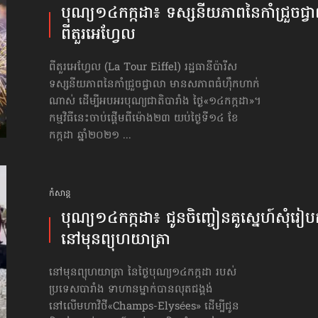
បុណ្យ១៤កក្កដា៖ ទស្សនីយភាព​នៃកាំជ្រួចជ្វ
ពីតួរអេហ្វែល
ពីតួរអេហ្វែល (La Tour Eiffel) រដ្ឋធានីប៉ារីស
ទស្សនីយភាពនៃកាំជ្រួចជ្វាលា មានសភាពធំហ៊ឹកហាក់
ណាស់ ដើម្បីអបអរបុណ្យជាតិបារាំង ថ្ងៃ​«១៤កក្កដា»។
កម្មវិធីនេះ​ចាប់ផ្ដើម​ពីម៉ោង២៣ យប់ថ្ងៃទី១៤ ខែ
កក្កដា ឆ្នាំ២០២១ ...
កំសាន្ដ
បុណ្យ១៤កក្កដា៖ ជូនចិញ្ចៀនគូស្នេហ៍​សុំរៀប
នៅមុន​ព្យុហយាត្រា
នៅមុនព្យុហយាត្រា នៃថ្ងៃបុណ្យ១៤កក្កដា របស់
ប្រទេសបារាំង ទាហានម្នាក់បានលុតជង្គង់
នៅលើមហាវិថី«Champs-Elysées» ដើម្បីជូន