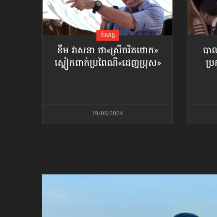
ប្រពៃណី​«ដេញប្រុស»
អឹមបាពេ ប្រកាសជាផ្លូវការ
ចាកចេញពីក្រុម ប៉ារីស
កំសាន្ដ
ខឹម វាសនា ថា«ស្រីចរិតថោក»​
បាល
ស្លៀកពាក់ប្រពៃណី​«ដេញប្រុស»
ប្រ
ថើបមាត់ ៖ ក្រុមកីឡាការិនី​
ផ្អាកលេង​​បើប្រធានសហព័ន្ធ​
មិនលាឈប់
19/05/2024