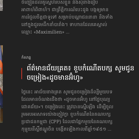
ចិញ្ចៀនដល់គូស្នេហ៍របស់ខ្លួន និងសុំនាងរៀប
អាពាហ៍ពិពាហ៍។ ជាព្រឹត្តិការណ៍បេះដូង បង្កឲ្យមាន
ការរំជួលចិត្តជាទូទៅ សម្រាប់បណ្ដាជននានា និងទាំង
នៅក្នុងជួរមេដឹកនាំបារាំង។ ទាហានដែលគេស្គាល់
ឈ្មោះ «Maximilien» ...
កំសាន្ដ
ព័ត៌មានជ័យគ្រត៖ ខួបកំណើតបក្ស សូមជូន​
ចម្រៀង​«ដូចមានអ៊ំហូ»
ថ្ងៃនេះ អាជ័យនាងគ្រត សូមជូនចម្រៀងដ៏ល្បីមួយបទ
ដែលមានចំណងជើងថា «ដូចមានអ៊ំហូ នៅ​ថ្ងៃ​បុណ្យ​
ជោគជ័យ»។ ចម្រៀងនេះ ត្រូវបានស្នើឡើង ដើម្បីចូល
រួម​អបអរសាទរយ៉ាងក្លៀវក្លា ខួប​កំណើត​​នៃ​គណបក្ស​
ប្រជាជនកម្ពុជា (CPP) ដែលជាផ្នែកមួយ​នៃ​គណបក្ស
កុម្មុយនីស្ដិ៍​ឥណ្ឌូចិន បង្កើតឡើង​កាលពីឆ្នាំ​១៩៥១ ...