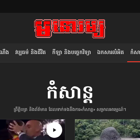
ំណឹង
វប្បធម៌ និងជីវិត
កីឡា និងបច្ចេកវិទ្យា
ឯកសារលំអិត
កំសាន
សម រង្ស៊ី៖ កម្ពុជាគួរមើលគំរូ​តាម​
លិខិតប្រិយមិត្ត៖ «កាមតណ្ហា​
កំសាន្ដ
វៀតណាម ក្នុង​ការប្តូរ​មេដឹកនាំ របស់​
មនុស្ស»
ខ្លួន
ព្រឹត្តិបត្រ និងព័ត៌មាន ដែលទាក់ទងនឹងការ«កំសាន្ដ» សម្រាលអារម្មណ៍។