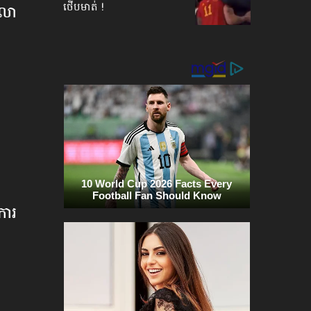
ថើបមាត់ !
ាលា
ការ