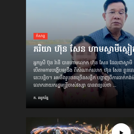
កំសាន្ដ
ភរិយា ហ៊ុន សែន ហាមស្វាមីស្លៀក
អ្នកស្រី ប៊ុន រ៉ានី បានហាមលោក ហ៊ុន សែន ដែលជាស្វាមី
បើតាម​ការបង្ហើប​ឲ្យដឹង ពីសំណាក់លោក ហ៊ុន សែន ខ្ល
នេះបន្តិច។ អមនឹងរូបថតច្រើនសន្លឹក បង្ហាញពីការធាក់កង់ម
លោកនាយករដ្ឋមន្ត្រី​ចាស់​វស្សា បានពន្យល់ថា ...
ក. ឈូករ័ត្ន