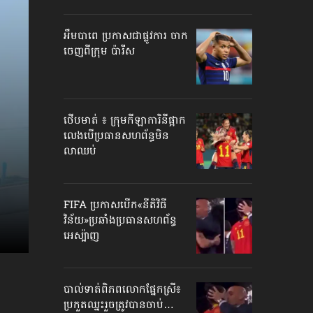
អឹមបាពេ ប្រកាសជាផ្លូវការ ចាក
ចេញពីក្រុម ប៉ារីស
ថើបមាត់ ៖ ក្រុមកីឡាការិនី​ផ្អាក
លេង​​បើប្រធានសហព័ន្ធ​មិន
លាឈប់
FIFA ប្រកាសបើក​«នីតិវិធី
វិន័យ»​ប្រឆាំងប្រធានសហព័ន្ធ​
អេស្ប៉ាញ
បាល់ទាត់​ពិភពលោក​ផ្នែកស្រី៖
ប្រកួតឈ្នះរួច​ត្រូវបានចាប់…