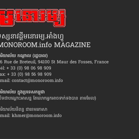
ស្សនាវដ្ដីមនោរម្យ.អាំងហ្វូ
MONOROOM.info MAGAZINE
ារិយាល័យ កណ្ដាល (រដ្ឋបាល)
6 Rue de Breteuil, 94100 St Maur des Fosses, France
él: + 33 (0) 98 06 98 909
ax: + 33 (0) 98 56 98 909
មាំស្រលាញ់មនុស្សប្រុស«ប្រភេទណា»?
វិធីសាស្រ្ត​រំដោះ​ខ្លួន
mail:
contact@monoroom.info
បាក់​ស្នេហា
ារិយាល័យ ក្នុង​ប្រទេស​កម្ពុជា
បិទជាបណ្ដោះអាសន្ន តែលោកអ្នកអាចទាក់ទងបាន តាមមែល)
ារិយាល័យនិពន្ធ ជាខេមរភាសា
mail:
khmer@monoroom.info