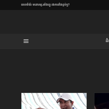
​គេហទំព័រ មនោរម្យ.អាំងហ្វូ រងការរាំងខ្ទប់ឬ?
ិយមិត្ត
ដ
យមិត្ត៖ «កាមតណ្ហា​
លិខិតប្រិយមិត្ត៖ «អំពីទោសៈ»
រថ្មីចុងក្រោយ
ខឹម វាសនា ថា«ស្រី
ចរិតថោក»​ស្លៀកពាក់