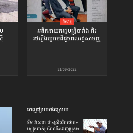
កំសាន្ដ
ែល
អតីត​នាយករដ្ឋមន្ត្រី​បារាំង ជិះ
៊ី
រថភ្លើង​ក្រោមដី​ដូចពលរដ្ឋ​សាមញ្ញ
21/09/2022
ចេញផ្សាយចុងក្រោយ
ខឹម វាសនា ថា«ស្រីចរិតថោក»​
ស្លៀកពាក់ប្រពៃណី​«ដេញប្រុស»