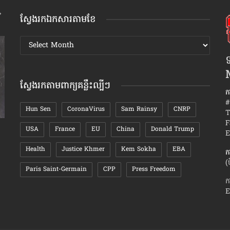
ស្វែងរកឯកសារតាមខែ
ស្វែងរក
ឯកសារ
ទ
តាមខែ
ស្វែងរកតាមពាក្យគន្លឹះល្បីៗ
ក
#
Hun Sen
CoronaVirus
Sam Rainsy
CNRP
T
F
USA
France
EU
China
Donald Trump
ហេតុអ្វី​«បេះដូង​ប្រេះស្រាំ»​ហើយ អាច​ប៉ះ​ភ្ជាប់​ឡើង​
ស្ដ្រីរឹង
E
វិញ​បាន?
Health
Justice Khmer
Kem Sokha
EBA
ក
(
Paris Saint-Germain
CPP
Press Freedom
ក
E