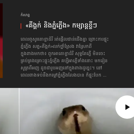
កំសាន្ដ
«គីង្គក់ និងភ្នំភ្លើង» កម្សាន្ដខ្លីៗ
ពេលឮសូរតោខ្លាដំរី រត់ផ្អើលជាន់ជើងគ្នា ព្រោះការផ្ទុះ
ភ្នំភ្លើង សត្វ«គីង្គក់»លក់ថ្នាំស្រែង វាស្រែកពី
ក្នុងពាងមកថា៖ ពួកអាតោខ្លាដំរី សុទ្ធតែភ្លើ មិនចេះ
គ្រប់គ្រងគ្រោះផ្ទុះភ្នំភ្លើង គប្បីអាភ្លើទាំងនោះ មករៀន
សូត្រពីអញ ដូចជារូបអញ​នៅក្នុងពាងដូច្នេះ។ នៅ
ពេលពាងទប់នឹងកម្ដៅភ្នំភ្លើងលែងបាន ក៏ផ្ទុះបែក ...