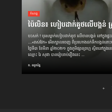
កំសាន្ដ
ប៉ៃលិន៖ ហៀបដាក់គូថលើបង្គន់ 
បះសក់ ! បុរសម្នាក់ហៀបដាក់គូថ លើចានបង្គន់ នៅក្នុងផ្ទ
…«ពស់វែក» អើតក្បាលចេញ ពីប្រហោងដក់ទឹកបង្គន់នោ
ថ្ងៃទី៣ ខែមីនា ឆ្នាំ២០២១ ក្នុងភូមិផ្សារព្រហ្ម ស្ថិតនៅក្នុងខេ
ឈ្មោះ រៃ សុផា បានរៀបរាប់រឿងនេះ ...
ក. ឈូករ័ត្ន
Posts
navigation