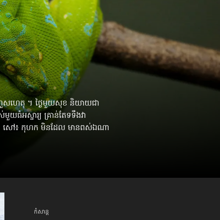
ហួសហេតុ ។ ថ្ងៃមួយសុខ និយាយជា
មួយធំអស្ចារ្យ គ្រាន់តែទទឹងវា
រ ! សៅ៖ កុហក មិនដែល មានពស់ឯណា
កំសាន្ដ