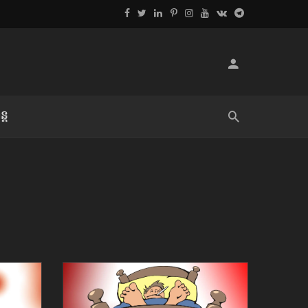
្ដ
លិខិតប្រិយមិត្ត៖ «អំពីទោសៈ»