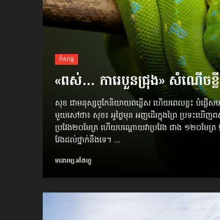
កំសាន្ដ
«ពស់… ការេបួនជ្រុង» សំណើចខ្លី
សុខ ជាមនុស្សពួកែនិយាយពន្លើស ហើយពេលខ្លះ បំផ្លើស
មួយសៅថា៖ សុខ៖ អូថ្ងៃមុន អញដើរក្នុងព្រៃ​ ប្រទះឃើញពស់
ប្រវែង២០មែត្រ ហើយបណ្ដោយវាប្រវែង ជាង ១២០មែត្
វែងដល់ថ្នាក់នឹងទេ។ ...
មនោរម្យ.អាំងហ្វូ