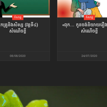
កំសាន្ដ
កំសាន្ដ
្នកគ្រូនិងសិស្ស (វគ្គទី៤)
«ពុក… កូនចង់​និយាយ​រឿ
សំណើចខ្លី
សំណើចខ្លី
08/08/2020
24/07/2020