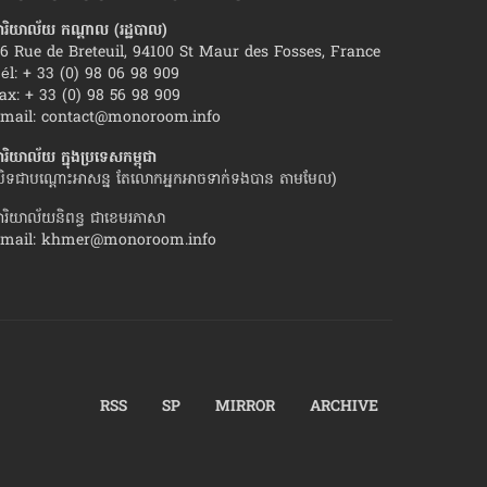
ារិយាល័យ កណ្ដាល (រដ្ឋបាល)
6 Rue de Breteuil, 94100 St Maur des Fosses, France
él: + 33 (0) 98 06 98 909
ax: + 33 (0) 98 56 98 909
ដែល​ភរិយា​គ្រប់​រូប​ចង់​បាន ពី​ស្វាមី​
ស្វែង​យល់​អារម្មណ៍​មន
mail:
contact@monoroom.info
រៀបការ
ារិយាល័យ ក្នុង​ប្រទេស​កម្ពុជា
បិទជាបណ្ដោះអាសន្ន តែលោកអ្នកអាចទាក់ទងបាន តាមមែល)
ារិយាល័យនិពន្ធ ជាខេមរភាសា
mail:
khmer@monoroom.info
RSS
SP
MIRROR
ARCHIVE