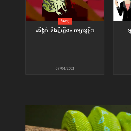
ប្រពៃណី​«ដេញប្រុស»
អឹមបាពេ ប្រកាសជាផ្លូវការ
ចាកចេញពីក្រុម ប៉ារីស
កំសាន្ដ
«គីង្គក់ និងភ្នំភ្លើង» កម្សាន្ដខ្លីៗ
អ
ថើបមាត់ ៖ ក្រុមកីឡាការិនី​
ផ្អាកលេង​​បើប្រធានសហព័ន្ធ​
មិនលាឈប់
07/04/2021