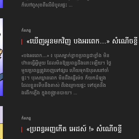
ក៏ហៅពូសុខពីលើដំបូលផ្ទះ ...
កំសាន្ដ
«ឃើញអូនមកវិញ បងអរពេក…» សំណើចខ្លី
«បងអរពេក…» ៖ បុរសម្នាក់ខ្លាចប្រពន្ធជាខ្លាំង មិន
ហ៊ានធ្វើអ្វីមួយ ដែលមិនឱ្យប្រពន្ធដឹងនោះឡើយ។ ថ្ងៃ
មួយប្រពន្ធត្រូវចេញទៅផ្សារ ហើយទុកឱបុរសនៅចាំ
ផ្ទះ។ បុរសឃ្លានពេក មិនដឹងធ្វើម៉េច ក៏យកដំឡូង
ដែលខ្លួនទើបនឹងគាស់ ពីរងក្រោយផ្ទះ ទៅដុតនឹង
ងងើកភ្លើង ក្នុងចង្ក្រានបាយ។ ...
កំសាន្ដ
«ប្រពន្ធ​អញ​កើត​ អេដស៍ !» សំណើចខ្លី