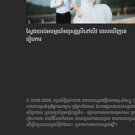
ាមី​
ស្វែង​យល់​អារម្មណ៍​មនុស្ស​ស្រី​នៅ​លីវ ពេល​ឃើញ​គេ​
រៀបការ
© 2005-2025, រក្សាសិទ្ធិគ្រប់យ៉ាង ដោយទស្សនាវដ្ដី​មនោរម្យ.អ
ហាម​ដក​ស្រង់​នូវ​ផ្នែក​ណា​មួយ​ ឬ​ផ្នែក​ទាំង​អស់ ​នៃ​ការ​ផ្សាយ​របស់​ទស្សនាវ
លើក្រដាស ឬតាម​ប្រព័ន្ធ​អេឡិច​ត្រូនិច - ផ្សាយ​តាម​រលក​ធាតុអាកាស ឬ
ឬ​ចែក​ចាយ​ តាមវិធីណាក៏ដោយ ដោយ​គ្មាន​ការ​យល់ព្រម ជា​លាយ​លក្ខណ៍​អក
ដើម្បី​ទទួល​បាននូវសិទ្ធិ​ទាំងនេះ សូម​ទាក់​ទង​មក​ទស្សនាវដ្ដី។