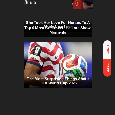
ថើបមាត់ !
LIGHT
DARK