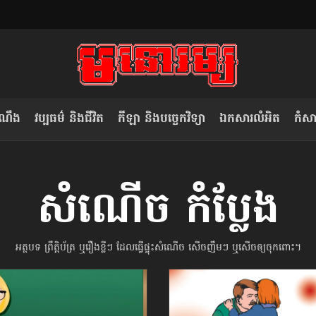
ំណឹង
វប្បធម៌ និងជីវិត
កីឡា និងបច្ចេកវិទ្យា
ឯកសារលំអិត
កំសាន
សម រង្ស៊ី៖ កម្ពុជាគួរមើលគំរូ​តាម​
លិខិតប្រិយមិត្ត៖ «កាមតណ្ហា​
សំណើច កំប្លែង
វៀតណាម ក្នុង​ការប្តូរ​មេដឹកនាំ របស់​
មនុស្ស»
ខ្លួន
អត្ថបទ ព្រឹត្តិប័ត្រ ឬរឿងខ្លីៗ ដែលធ្វើផ្ទុះសំណើច សើចញឹមៗ ឬសើចឲ្យចុកពោះ។