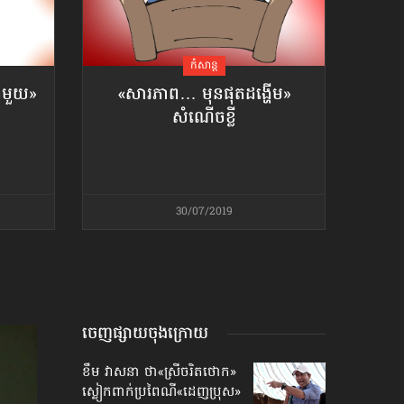
កំសាន្ដ
ងមួយ»
«សារភាព… មុនផុតដង្ហើម»
សំណើចខ្លី
30/07/2019
ចេញផ្សាយចុងក្រោយ
ខឹម វាសនា ថា«ស្រីចរិតថោក»​
ស្លៀកពាក់ប្រពៃណី​«ដេញប្រុស»