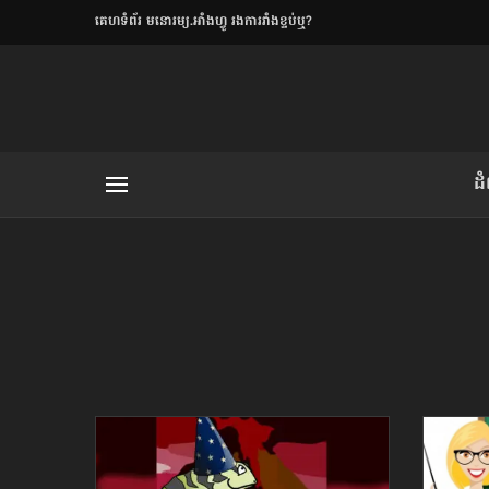
​គេហទំព័រ មនោរម្យ.អាំងហ្វូ រងការរាំងខ្ទប់ឬ?
ិយមិត្ត
ដ
យមិត្ត៖ «កាមតណ្ហា​
លិខិតប្រិយមិត្ត៖ «អំពីទោសៈ»
រថ្មីចុងក្រោយ
ខឹម វាសនា ថា«ស្រី
ចរិតថោក»​ស្លៀកពាក់