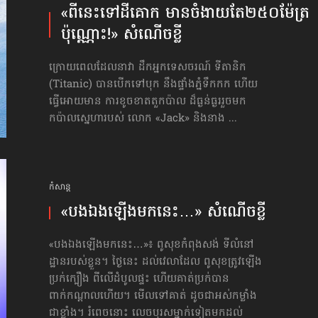
«ពីនេះ​ទៅ​ដីគោក មាន​ចំងាយ​តែ​២៥០ម៉ែត្រ​
ប៉ុណ្ណោះ!» សំណើចខ្លី
ក្រោយពេលដែលនាវា​ ដឹកអ្នកទេសចរណ៍ ទីតានិក
(Titanic) បានបើកទៅបុក នឹងផ្ទាំងភ្នំទឹកកក ហើយ
ធ្វើអោយមាន ការខូចខាត​តួកប៉ាល ដ៏ធ្ងន់ធ្ងររួចមក
កប៉ាលស្នេហារបស់ លោក «Jack» និងនាង ...
កំសាន្ដ
«បងឯងឡើងមកនេះ…» សំណើចខ្លី
«បងឯងឡើងមកនេះ…»៖ ពូសុខកំពុងសង់ ទីលំនៅ
ដ្ឋានរបស់ខ្លួន។ ថ្ងៃនេះ ដល់វេលាដែល ពូសុខត្រូវឡើង
ប្រក់ក្បឿង ពីលើដំបូលផ្ទះ ហើយគាត់ប្រក់​បាន
ពាក់កណ្ដាល​ហើយ។ មើលទៅគាត់ ដូចជាអស់កម្លាំង
ជាខ្លាំង។ រំពេចនោះ លេចបុរសម្នាក់ទៀតមកដល់