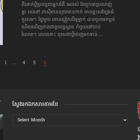
ពីរនាក់​ប្ដី​ប្រពន្ធ​ជា​អ្នក​ជំងឺ​ អេដស៍ តែពួក​គេ​ស្រលាញ់​
គ្នា​ រស់នៅ រកស៊ី​មានលុយ​មាន​កាក់ ​មាន​ផ្ទះ​សម្បែង​ធំ​
គួរ​សម។​ ថ្ងៃ​មួយ ​ចោរ​ស្លៀក​លីអូម្នាក់ បានចូល​មក​ប្លន់
​ហើយ​ឃើញ​នាង​ជា​ប្រពន្ធ​ស្អាត ក៏​ចូល​ទៅ​ចាប់​
រំលោភ។ ​ពេល​នោះ​ បុរស​ជា​ប្ដី​ចេញ​មក​ទាន់​ ...
1
...
4
5
6
ស្វែងរកឯកសារតាមខែ
ស្វែងរក
ឯកសារ
ទ
តាមខែ