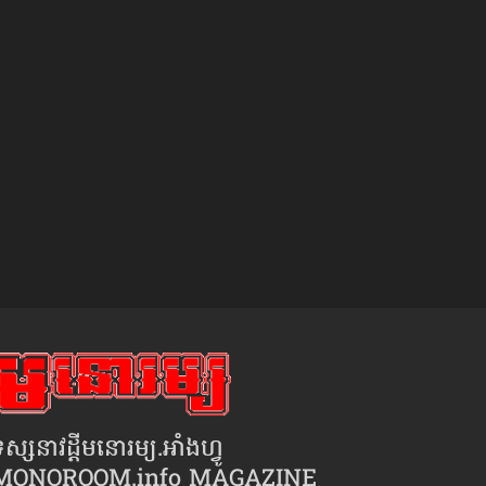
ស្សនាវដ្ដីមនោរម្យ.អាំងហ្វូ
MONOROOM.info MAGAZINE