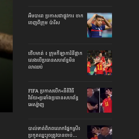
អឹមបាពេ ប្រកាសជាផ្លូវការ ចាក
ចេញពីក្រុម ប៉ារីស
ថើបមាត់ ៖ ក្រុមកីឡាការិនី​ផ្អាក
លេង​​បើប្រធានសហព័ន្ធ​មិន
លាឈប់
FIFA ប្រកាសបើក​«នីតិវិធី
វិន័យ»​ប្រឆាំងប្រធានសហព័ន្ធ​
អេស្ប៉ាញ
បាល់ទាត់​ពិភពលោក​ផ្នែកស្រី៖
ប្រកួតឈ្នះរួច​ត្រូវបានចាប់…