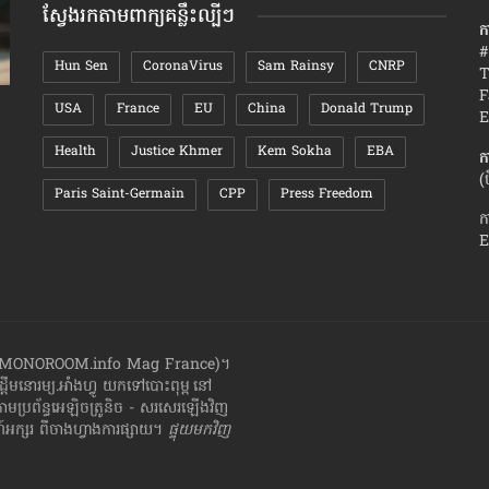
ស្វែងរកតាមពាក្យគន្លឹះល្បីៗ
ក
#
Hun Sen
CoronaVirus
Sam Rainsy
CNRP
T
F
USA
France
EU
China
Donald Trump
វិធី​ធ្វើ​ឱ្យ​មិត្ត​ស្រី​ខ្លួន​មាន​អារម្មណ៍​ថា នាង​ជា​មនុស្ស​
រឿង៧យ៉ាង ​
E
ពិសេស
របស់​ខ្លួន
Health
Justice Khmer
Kem Sokha
EBA
ក
(
Paris Saint-Germain
CPP
Press Freedom
ក
E
ាំងហ្វូ (MONOROOM.info Mag France)។
ដ្ដី​​មនោរម្យ.អាំងហ្វូ យក​ទៅ​​បោះពុម្ព នៅ
តាមប្រព័ន្ធអេឡិចត្រូនិច - សរសេរ​ឡើង​វិញ
្សរ​ ពី​ចាងហ្វាង​ការ​ផ្សាយ​។
ផ្ទុយមកវិញ