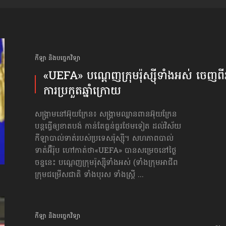
កីឡា និងបច្ចេកវិទ្យា
«UEFA» ​បណ្ដេញ​ក្រុមរ៉ុស្ស៊ី​ទាំងអស់ ចេញពី​
ការប្រកួត​ឆ្នាំក្រោយ
សង្គ្រាមនៅ​អ៊ុយក្រែន៖ សង្គ្រាមឈ្លានពានអ៊ុយក្រែន
បន្តធ្វើឲ្យខាតបង់ កាន់តែធ្ងន់ធ្ងរថែមទៀត ដល់វិស័យ
កីឡាបាល់ទាត់របស់ប្រទេសរ៉ុស្ស៊ី។ សហភាពបាល់
ទាត់អ៊ឺរ៉ុប ហៅកាត់ថា«UEFA» បានសម្រេចនៅថ្ងៃ
ចន្ទនេះ បណ្ដេញ​ក្រុមរ៉ុស្ស៊ី​ទាំងអស់ (ទាំងក្រុមអាជីព
ក្រុមជម្រើសជាតិ ទាំងបុរស ទាំងស្ត្រី ...
កីឡា និងបច្ចេកវិទ្យា