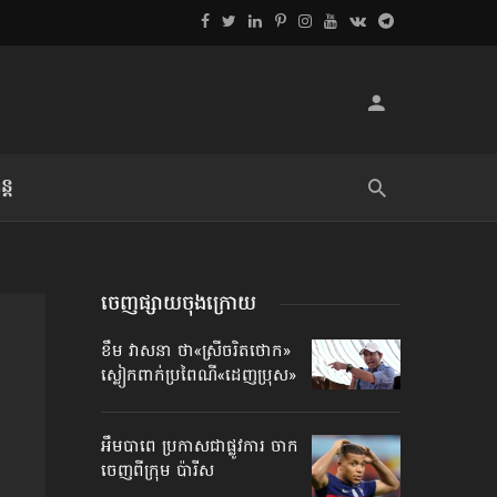
្ដ
លិខិតប្រិយមិត្ត៖ «អំពីទោសៈ»
ចេញផ្សាយចុងក្រោយ
ខឹម វាសនា ថា«ស្រីចរិតថោក»​
ស្លៀកពាក់ប្រពៃណី​«ដេញប្រុស»
អឹមបាពេ ប្រកាសជាផ្លូវការ ចាក
ចេញពីក្រុម ប៉ារីស