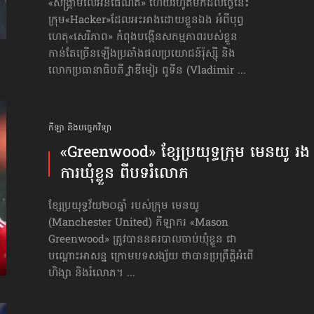
«សង្គ្រាម​លើអ៊ិនធើណិត» ហើយរហូតមកដល់ថ្ងៃនេះ
ក្រុម«Hacker»ដែលអះអាងដោយខ្លួនឯង អំពីបុព្វ
ហេតុ«សេរីភាព» កំពុងបង្កើនសកម្មភាពរបស់ខ្លួន
កាន់តែច្រើនឡើងប្រឆាំងផលប្រយោជន៍រ៉ុស្ស៊ី និង
លោក​ប្រធានាធិបតី វ្លាឌីមៀរ ពូទីន (Vladimir ...
កីឡា និងបច្ចេកវិទ្យា
«Greenwood» ខ្សែប្រយុទ្ធក្រុម មេនយូ រង
ការឃុំខ្លួន ពីបទរំលោភ
ខ្សែប្រយុទ្ធវ័យ២០ឆ្នាំ របស់ក្រុម មេនយូ
(Manchester United) កីឡាករ «Mason
Greenwood» ត្រូវបាននគរបាលចាប់ឃុំខ្លួន ជា
បណ្ដោះអាសន្ន ក្រោមបទសង្ស័យ ថាបានប្រព្រឹត្តិអំពើ
ហិង្សា និងរំលោភ។ ...