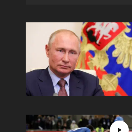
ប្រពៃណី​«ដេញប្រុស»
អឹមបាពេ ប្រកាសជាផ្លូវការ
ចាកចេញពីក្រុម ប៉ារីស
ថើបមាត់ ៖ ក្រុមកីឡាការិនី​
ផ្អាកលេង​​បើប្រធានសហព័ន្ធ​
មិនលាឈប់