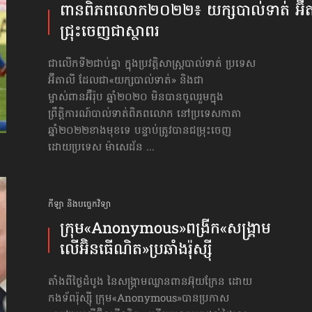
ពានពិភពលោក​២០២២៖ យក្សបាល់ទាត់ អ៊ី
ជ្រុះចេញ​ជាស្ថាពរ
ជាលើកទី២ជាប់គ្នា ក្នុងប្រវត្តិសាស្ត្របាល់ទាត់ ប្រទេស
អ៊ីតាលី ដែលជា«យក្សបាល់ទាត់» និងជា
ម្ចាស់ពានអ៊ឺរ៉ុប ឆ្នាំ២០២០ មិនបានចូលរួម​ក្នុង
ព្រឹត្តិការណ៍បាល់ទាត់ពិភពលោក នៅប្រទេសកាតា
ឆ្នាំ២០២២ខាងមុខទេ បន្ទាប់ត្រូវបានជម្រុះចេញ
ដោយប្រទេស ម៉ាសេដ័ន ...
កីឡា និងបច្ចេកវិទ្យា
ក្រុម«Anonymous»​ពង្រីក​«សង្គ្រាម​
លើអ៊ិនធើណិត»​ប្រឆាំងរ៉ុស្ស៊ី
តាំងពីថ្ងៃដំបូង នៃសង្គ្រាមឈ្លានពានអ៊ុយក្រែន ដោយ
កងទ័ពរ៉ុស្ស៊ី ក្រុម«Anonymous»​បានប្រកាស​