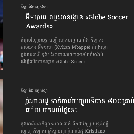
កីឡា និងបច្ចេកវិទ្យា
អ៊ឹមបាពេ ឈ្នះពានរង្វាន់ «Globe Soccer
Awards»
កំពូលខ្សែប្រយុទ្ធ ល្បឿនផ្លេកបន្ទោរបារាំង កីឡាករ
គីលីយ៉ាន អ៊ឹមបាពេ (Kylian Mbappé) កំពុងស្ថិត
ក្នុងរាជធានី ឌូបៃ នៃរាជាណាចក្រអេមៀរាត់អារ៉ាប់
ដើម្បីលើកពានរង្វាន់ «Globe Soccer ...
កីឡា និងបច្ចេកវិទ្យា
រ៉ូណាល់ដូ ទាត់បាល់បញ្ចូលទីបាន ៨០០គ្រាប់
ហើយ មកដល់ថ្ងៃនេះ
ក្នុងអាជីពជាកីឡាករបាល់ទាត់ និងជាខ្សែប្រយុទ្ធដ៏ល្បី
ល្បាញ កីឡាករ គ្រីស្ទានណូ រ៉ូណាល់ដូ (Cristiano