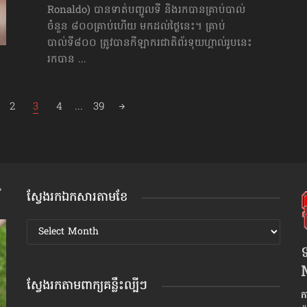
Ronaldo) បានទាត់បញ្ចូលទី និងរកបានគ្រាប់បាល់
ចំនួន ៨០០គ្រាប់​ហើយ មកដល់ថ្ងៃនេះ។ គ្រាប់
បាល់ទី៨០០ ត្រូវបានកីឡាករជាតិព័រទុយហ្គាល់រូបនេះ
រកបាន ...
2
3
4
...
39
ស្វែងរកឯកសារតាមខែ
ស្វែងរក
ឯកសារ
ទ
តាមខែ
ស្វែងរកតាមពាក្យគន្លឹះល្បីៗ
ក