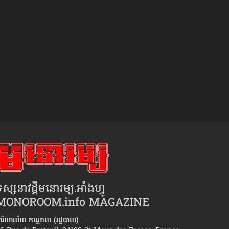
ស្សនាវដ្ដីមនោរម្យ.អាំងហ្វូ
MONOROOM.info MAGAZINE
ារិយាល័យ កណ្ដាល (រដ្ឋបាល)