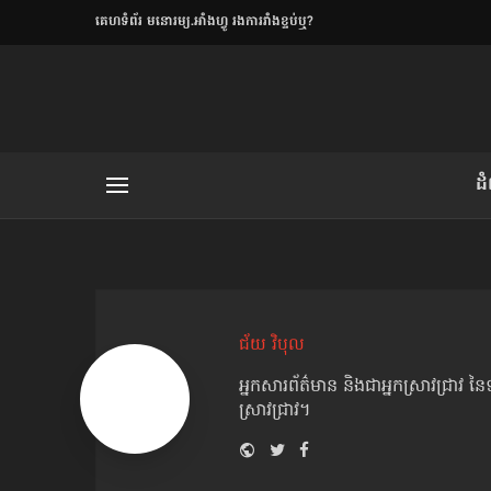
​គេហទំព័រ មនោរម្យ.អាំងហ្វូ រងការរាំងខ្ទប់ឬ?
ិយមិត្ត
ដ
យមិត្ត៖ «កាមតណ្ហា​
លិខិតប្រិយមិត្ត៖ «អំពីទោសៈ»
ជ័យ វិបុល
អ្នកសារព័ត៌មាន និងជាអ្នកស្រាវជ្រាវ 
រថ្មីចុងក្រោយ
ស្រាវជ្រាវ។
ខឹម វាសនា ថា«ស្រី
Website
Twitter
Facebook
Youtube
ចរិតថោក»​ស្លៀកពាក់