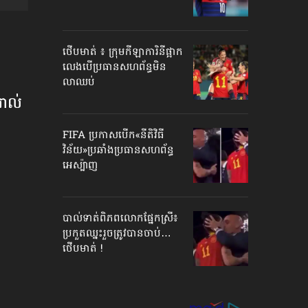
ថើបមាត់ ៖ ក្រុមកីឡាការិនី​ផ្អាក
លេង​​បើប្រធានសហព័ន្ធ​មិន
លាឈប់
រាល់
FIFA ប្រកាសបើក​«នីតិវិធី
វិន័យ»​ប្រឆាំងប្រធានសហព័ន្ធ​
អេស្ប៉ាញ
បាល់ទាត់​ពិភពលោក​ផ្នែកស្រី៖
ប្រកួតឈ្នះរួច​ត្រូវបានចាប់…
ថើបមាត់ !