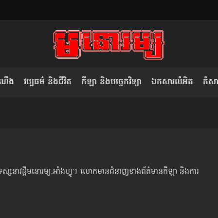
ំណឹង
វប្បធម៌ និងជីវិត
កីឡា និងបច្ចេកវិទ្យា
ឯកសារលំអិត
កំសាន
សម រង្ស៊ី៖ កម្ពុជាគួរមើលគំរូ​តាម​
លិខិតប្រិយមិត្ត៖ «កាមតណ្ហា​
វៀតណាម ក្នុង​ការប្តូរ​មេដឹកនាំ របស់​
មនុស្ស»
ខ្លួន
នៃទស្សនាវដ្ដីមនោរម្យ.អាំងហ្វូ។ លោកមានជំនាញខាងព័ត៌មានកីឡា និងការ