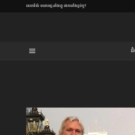
​គេហទំព័រ មនោរម្យ.អាំងហ្វូ រងការរាំងខ្ទប់ឬ?
ិយមិត្ត
ដ
យមិត្ត៖ «កាមតណ្ហា​
លិខិតប្រិយមិត្ត៖ «អំពីទោសៈ»
រថ្មីចុងក្រោយ
ខឹម វាសនា ថា«ស្រី
ចរិតថោក»​ស្លៀកពាក់