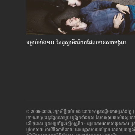
នុស្ស​
ទម្លាប់​ទាំង១០ នៃ​គូ​ស្វាមី​ភរិយា​ដែល​មាន​សុភមង្គល
© 2005-2025, រក្សាសិទ្ធិគ្រប់យ៉ាង ដោយទស្សនាវដ្ដី​មនោរម្យ.អ
ហាម​ដក​ស្រង់​នូវ​ផ្នែក​ណា​មួយ​ ឬ​ផ្នែក​ទាំង​អស់ ​នៃ​ការ​ផ្សាយ​របស់​ទស្សនាវ
លើក្រដាស ឬតាម​ប្រព័ន្ធ​អេឡិច​ត្រូនិច - ផ្សាយ​តាម​រលក​ធាតុអាកាស ឬ
ឬ​ចែក​ចាយ​ តាមវិធីណាក៏ដោយ ដោយ​គ្មាន​ការ​យល់ព្រម ជា​លាយ​លក្ខណ៍​អក