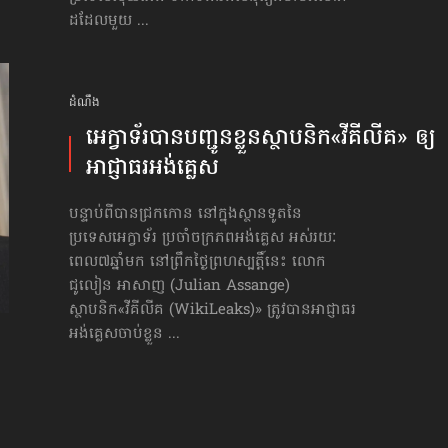
ដដែលមួយ ...
ដំណឹង
អេក្វាទ័រ​បាន​បញ្ជូនខ្លួន​ស្ថាបនិក​«វីគីលីគ» ឲ្យ​
អាជ្ញាធរ​អង់គ្លេស
បន្ទាប់ពីបានជ្រកកោន នៅក្នុងស្ថានទូតនៃ
ប្រទេសអេក្វាទ័រ ប្រចាំចក្រភពអង់គ្លេស អស់រយៈ
ពេល៧ឆ្នាំមក នៅព្រឹកថ្ងៃព្រហស្បត្តិ៍នេះ លោក
ជូលៀន អាសាញ (Julian Assange)
ស្ថាបនិក«វីគីលីគ (WikiLeaks)» ត្រូវបានអាជ្ញាធរ
អង់គ្លេសចាប់ខ្លួន ...