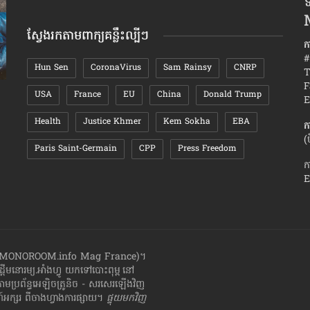
ទ
តាមខែ
ស្វែងរកតាមពាក្យគន្លឹះល្បីៗ
ក
#
Hun Sen
CoronaVirus
Sam Rainsy
CNRP
T
F
USA
France
EU
China
Donald Trump
ប្រយោគ​សំខាន់ៗ ដែល​អ្នក​ត្រូវ​រំឭក​ខ្លួនឯង​ពេល​
វិធី​ធ្វើ​ឱ្យ
E
ដែល​ស្នេហា​បែកបាក់
ពិសេស
Health
Justice Khmer
Kem Sokha
EBA
ក
(
Paris Saint-Germain
CPP
Press Freedom
ក
E
ាំងហ្វូ (MONOROOM.info Mag France)។
ដ្ដី​​មនោរម្យ.អាំងហ្វូ យក​ទៅ​​បោះពុម្ព នៅ
តាមប្រព័ន្ធអេឡិចត្រូនិច - សរសេរ​ឡើង​វិញ
្សរ​ ពី​ចាងហ្វាង​ការ​ផ្សាយ​។
ផ្ទុយមកវិញ