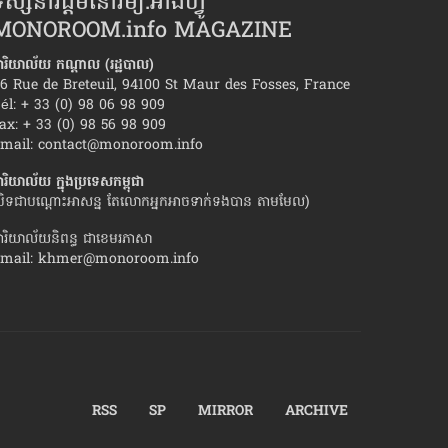
ស្សនាវដ្ដីមនោរម្យ.អាំងហ្វូ
MONOROOM.info MAGAZINE
ារិយាល័យ កណ្ដាល (រដ្ឋបាល)
6 Rue de Breteuil, 94100 St Maur des Fosses, France
él: + 33 (0) 98 06 98 909
ax: + 33 (0) 98 56 98 909
​មិត្ត​ស្រី​ខ្លួន​មាន​អារម្មណ៍​ថា នាង​ជា​មនុស្ស​
ទម្លាប់​ទាំង១០ នៃ​គូ​ស
mail:
contact@monoroom.info
ារិយាល័យ ក្នុង​ប្រទេស​កម្ពុជា
បិទជាបណ្ដោះអាសន្ន តែលោកអ្នកអាចទាក់ទងបាន តាមមែល)
ារិយាល័យនិពន្ធ ជាខេមរភាសា
mail:
khmer@monoroom.info
RSS
SP
MIRROR
ARCHIVE