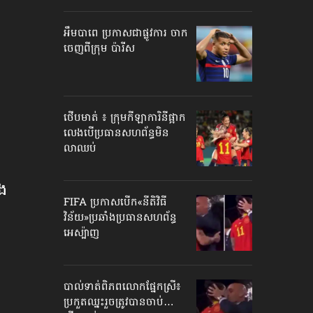
អឹមបាពេ ប្រកាសជាផ្លូវការ ចាក
ចេញពីក្រុម ប៉ារីស
ថើបមាត់ ៖ ក្រុមកីឡាការិនី​ផ្អាក
លេង​​បើប្រធានសហព័ន្ធ​មិន
លាឈប់
ង​
FIFA ប្រកាសបើក​«នីតិវិធី
វិន័យ»​ប្រឆាំងប្រធានសហព័ន្ធ​
អេស្ប៉ាញ
បាល់ទាត់​ពិភពលោក​ផ្នែកស្រី៖
ប្រកួតឈ្នះរួច​ត្រូវបានចាប់…