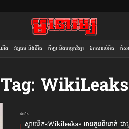
ំណឹង
វប្បធម៌ និងជីវិត
កីឡា និងបច្ចេកវិទ្យា
ឯកសារលំអិត
កំសាន
សម រង្ស៊ី៖ កម្ពុជាគួរមើលគំរូ​តាម​
លិខិតប្រិយមិត្ត៖ «កាមតណ្ហា​
Tag: WikiLeaks
វៀតណាម ក្នុង​ការប្តូរ​មេដឹកនាំ របស់​
មនុស្ស»
ខ្លួន
ដំណឹង
ស្ថាបនិក​«Wikileaks» មានកូន​ពីរនាក់ ជាម