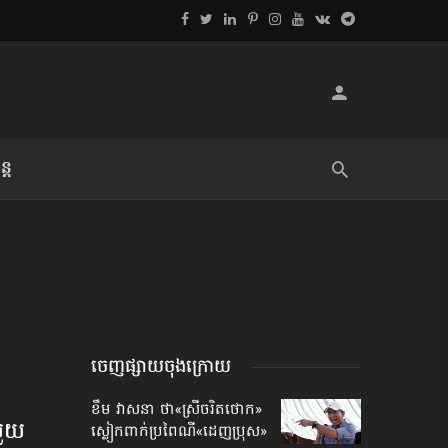
្ដ
លិខិតប្រិយមិត្ត៖ «អំពីទោសៈ»
ចេញផ្សាយចុងក្រោយ
ខឹម វាសនា ថា«ស្រីចរិតថោក»​
ួយ​
ស្លៀកពាក់ប្រពៃណី​«ដេញប្រុស»