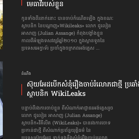
មេធាវី​របស់​ខ្លួន
កូនទាំងពីរនាក់នោះ បានចាប់កំណើតឡើង ក្នុងខណៈ
ស្ថាបនិក នៃបណ្ដាញ«Wikileaks» លោក ជូលៀន
អាសាញ (Julian Assange) កំពុងបង្ខាំងខ្លួន
កាលពីអំឡុងទសវត្សរ៍ឆ្នាំ២០១០ ក្នុងស្ថានទូតនៃ
ប្រទេសអេក្វាទ័រ ប្រចាំក្នុងចក្រភពអង់គ្លេស ...
ដំណឹង
ស៊ុយអែដ​បើក​សំនុំរឿង​ចាប់​រំលោភ​ជាថ្មី ប្រឆាំ
ស្ថាបនិក WikiLeaks
បន្ទាប់ពីរងការចាប់ខ្លួន ពីសំណាក់អាជ្ញាធរអង់គ្លេសរួច
លោក ជូលៀន អាសាញ (Julian Assange)
ស្ថាបនិក«វីគីលីគ (WikiLeaks)» បាន​រង​ការចោទ
ប្រកាន់​ជាថ្មី ពីសំណាក់​ប្រព័ន្ធយុត្តិធម៌ នៃ
ប្រទេសស៊ុយអែដ ទាក់ទងនឹងសំនុំរឿង​ចាប់រលោភ