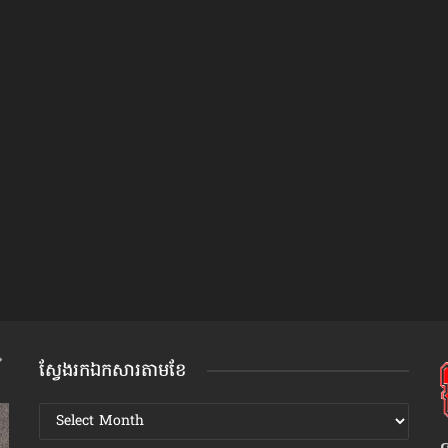
ស្វែងរកឯកសារតាមខែ
ស្វែងរក
ឯកសារ