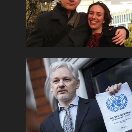
ប្រពៃណី​«ដេញប្រុស»
អឹមបាពេ ប្រកាសជាផ្លូវការ
ចាកចេញពីក្រុម ប៉ារីស
ថើបមាត់ ៖ ក្រុមកីឡាការិនី​
ផ្អាកលេង​​បើប្រធានសហព័ន្ធ​
មិនលាឈប់