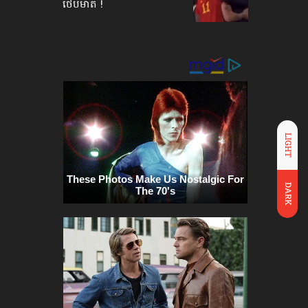
ថើបមាត់ !
LIGHT
DARK