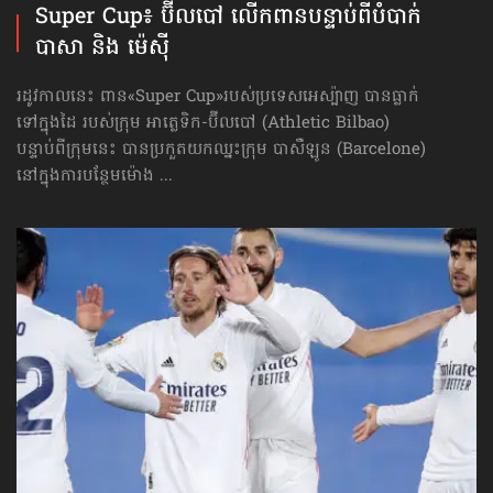
Super Cup៖ ប៊ីលបៅ លើកពាន​បន្ទាប់ពី​បំបាក់
បាសា និង ម៉េស៊ី
រដូវកាលនេះ ពាន«Super Cup»​របស់ប្រទេសអេស្ប៉ាញ បានធ្លាក់
ទៅក្នុងដៃ របស់ក្រុម អាត្លេទិក-ប៊ីលបៅ (Athletic Bilbao)
បន្ទាប់ពីក្រុមនេះ បានប្រកួត​យកឈ្នះក្រុម បាសឺឡូន (Barcelone)
នៅក្នុងការបន្ថែម​ម៉ោង ...