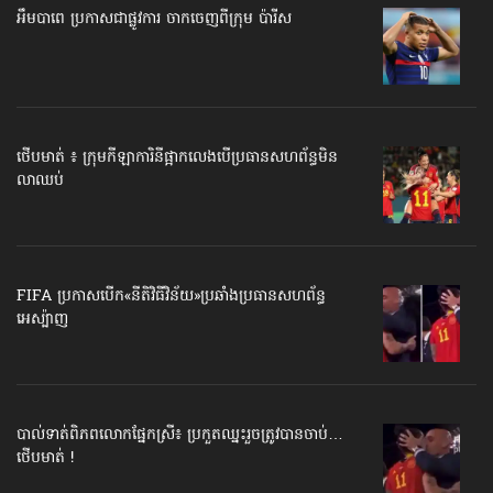
អឹមបាពេ ប្រកាសជាផ្លូវការ ចាកចេញពីក្រុម ប៉ារីស
ថើបមាត់ ៖ ក្រុមកីឡាការិនី​ផ្អាកលេង​​បើប្រធានសហព័ន្ធ​មិន
លាឈប់
FIFA ប្រកាសបើក​«នីតិវិធីវិន័យ»​ប្រឆាំងប្រធានសហព័ន្ធ​
អេស្ប៉ាញ
បាល់ទាត់​ពិភពលោក​ផ្នែកស្រី៖ ប្រកួតឈ្នះរួច​ត្រូវបានចាប់…
ថើបមាត់ !