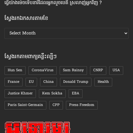
ធ្វើ​យ៉ាងម៉េច​ទើប​នារី​ដែល​អ្នក​លួចបេតី ស្រលាញ់​អ្នកវិញ ?
វិ
ស្វែងរកឯកសារតាមខែ
ស្វែងរក
ឯកសារ
តាមខែ
ស្វែងរកតាមពាក្យគន្លឹះល្បីៗ
Hun Sen
CoronaVirus
Sam Rainsy
CNRP
USA
France
EU
China
Donald Trump
Health
Justice Khmer
Kem Sokha
EBA
Paris Saint-Germain
CPP
Press Freedom