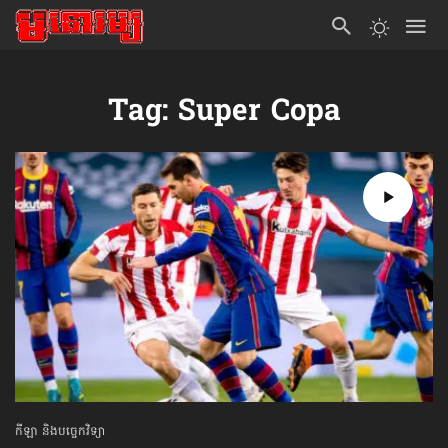
Tag: Super Copa
កីឡា និងបច្ចេកវិទ្យា