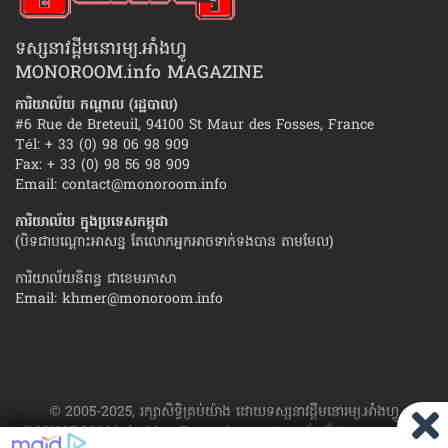
ទស្សនាវដ្ដីមនោរម្យ.អាំងហ្វូ
MONOROOM.info MAGAZINE
ការិយាល័យ កណ្ដាល (រដ្ឋបាល)
#6 Rue de Breteuil, 94100 St Maur des Fosses, France
Tél: + 33 (0) 98 06 98 909
Fax: + 33 (0) 98 56 98 909
Email:
contact@monoroom.info
ការិយាល័យ ក្នុង​ប្រទេស​កម្ពុជា
(បិទជាបណ្ដោះអាសន្ន តែលោកអ្នកអាចទាក់ទងបាន តាមមែល)
ការិយាល័យនិពន្ធ ជាខេមរភាសា
Email:
khmer@monoroom.info
© 2005-2025, រក្សាសិទ្ធិគ្រប់យ៉ាង ដោយទស្សនាវដ្ដី​មនោរម្យ.អាំងហ្វូ
(MONOROOM.info Mag France)។ ហាម​ដក​ស្រង់​នូវ​ផ្នែក​ណា​មួយ​ ឬ​ផ្នែក​