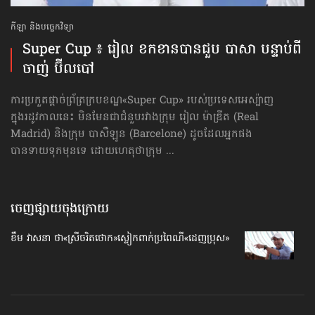
កីឡា និងបច្ចេកវិទ្យា
Super Cup ៖ រៀល ខកខានបានជួប បាសា បន្ទាប់ពី​
ចាញ់ ប៊ីលបៅ
ការប្រកួតផ្ដាច់ព្រ័ត្រ​ក្របខណ្ឌ​«Super Cup» របស់ប្រទេសអេស្ប៉ាញ​
ក្នុងរដូវកាលនេះ មិនមែន​ជាជំនួប​រវាងក្រុម រៀល ម៉ាឌ្រីត (Real
Madrid) និងក្រុម បាសឺឡូន (Barcelone) ដូចដែល​អ្នកផង​
បានទាយ​ទុកមុនទេ ដោយហេតុថាក្រុម ...
ចេញផ្សាយចុងក្រោយ
ខឹម វាសនា ថា«ស្រីចរិតថោក»​ស្លៀកពាក់ប្រពៃណី​«ដេញប្រុស»