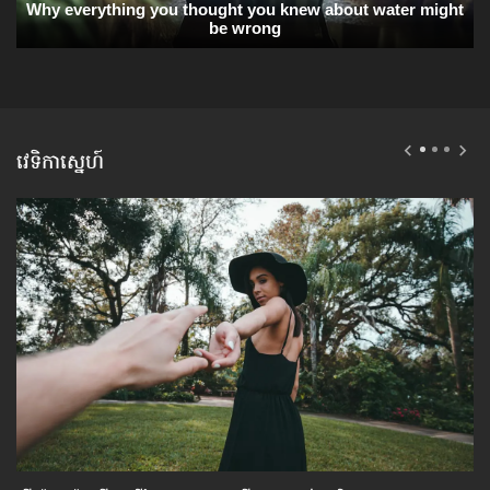
វេទិកាស្នេហ៍