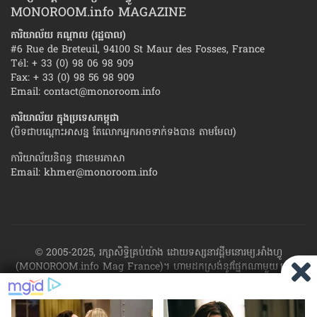
MONOROOM.info MAGAZINE
ការិយាល័យ កណ្ដាល (រដ្ឋបាល)
#6 Rue de Breteuil, 94100 St Maur des Fosses, France
Tél: + 33 (0) 98 06 98 909
Fax: + 33 (0) 98 56 98 909
Email:
contact@monoroom.info
ការិយាល័យ ក្នុង​ប្រទេស​កម្ពុជា
(បិទជាបណ្ដោះអាសន្ន តែលោកអ្នកអាចទាក់ទងបាន តាមមែល)
ការិយាល័យនិពន្ធ ជាខេមរភាសា
Email:
khmer@monoroom.info
© 2005-2025, រក្សាសិទ្ធិគ្រប់យ៉ាង ដោយទស្សនាវដ្ដី​មនោរម្យ.អាំងហ្វូ
(MONOROOM.info Mag France)។ ហាម​ដក​ស្រង់​នូវ​ផ្នែក​ណា​មួយ​ ឬ​ផ្នែក​
ទាំង​អស់ ​នៃ​ការ​ផ្សាយ​របស់​ទស្សនាវដ្ដី​​មនោរម្យ.អាំងហ្វូ យក​ទៅ​​បោះពុម្ព នៅ
លើក្រដាស ឬតាម​ប្រព័ន្ធ​អេឡិច​ត្រូនិច - ផ្សាយ​តាម​រលក​ធាតុអាកាស ឬតាមប្រព័ន្ធ
អេឡិចត្រូនិច - សរសេរ​ឡើង​វិញ ឬ​ចែក​ចាយ​ តាមវិធីណាក៏ដោយ ដោយ​គ្មាន​ការ​