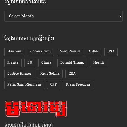
ស្វែងរកឯកសារតាមខែ
ស្វែងរក
ឯកសារ
តាមខែ
ស្វែងរកតាមពាក្យគន្លឹះល្បីៗ
Hun Sen
CoronaVirus
Sam Rainsy
CNRP
USA
France
EU
China
Donald Trump
Health
Justice Khmer
Kem Sokha
EBA
Paris Saint-Germain
CPP
Press Freedom
ទស្សនាវដ្ដីមនោរម្យ.អាំងហ្វូ