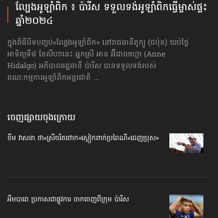
ល្បែងអូឡាំពិក ៖ ប៉ារីស ទទួលទង់អូឡាំពិក​ធ្វើម្ចាស់ផ្ទះ
ឆ្នាំ២០២៤
ក្នុងពិធីបិទបញ្ចប់«ល្បែងអូឡាំពិក» នៅរាជធានីតូក្យូ (ជប៉ុន) យប់ថ្ងៃ
អាទិត្យទី៨ ខែសីហានេះ អ្នកស្រី អាន អ៊ីដាលហ្គោ (Anne
Hidalgo) អភិបាលរដ្ឋធានី ប៉ារីស បានទទួលទង់​របស់
គណៈកម្មការអូឡាំពិកអន្តរជាតិ ...
ចេញផ្សាយចុងក្រោយ
ខឹម វាសនា ថា«ស្រីចរិតថោក»​ស្លៀកពាក់ប្រពៃណី​«ដេញប្រុស»
អឹមបាពេ ប្រកាសជាផ្លូវការ ចាកចេញពីក្រុម ប៉ារីស