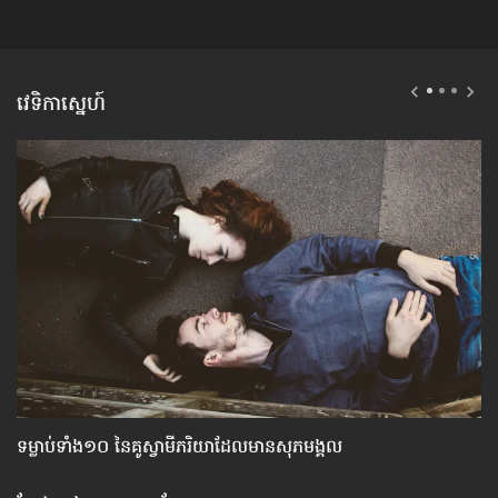
វេទិកាស្នេហ៍
ទម្លាប់​ទាំង១០ នៃ​គូ​ស្វាមី​ភរិយា​ដែល​មាន​សុភមង្គល
គន