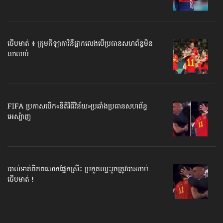
ថើបមាត់ ៖ ក្រុមកីឡាការិនី​ផ្អាកលេង​​បើប្រធានសហព័ន្ធ​មិន
លាឈប់
FIFA ប្រកាសបើក​«នីតិវិធីវិន័យ»​ប្រឆាំងប្រធានសហព័ន្ធ​
អេស្ប៉ាញ
បាល់ទាត់​ពិភពលោក​ផ្នែកស្រី៖ ប្រកួតឈ្នះរួច​ត្រូវបានចាប់…
ថើបមាត់ !