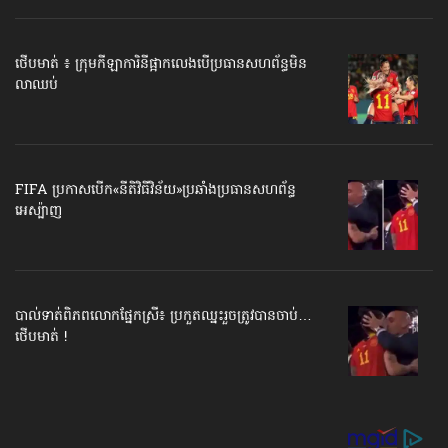
ថើបមាត់ ៖ ក្រុមកីឡាការិនី​ផ្អាកលេង​​បើប្រធានសហព័ន្ធ​មិន
លាឈប់
FIFA ប្រកាសបើក​«នីតិវិធីវិន័យ»​ប្រឆាំងប្រធានសហព័ន្ធ​
អេស្ប៉ាញ
បាល់ទាត់​ពិភពលោក​ផ្នែកស្រី៖ ប្រកួតឈ្នះរួច​ត្រូវបានចាប់…
ថើបមាត់ !