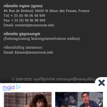
ការិយាល័យ កណ្ដាល (រដ្ឋបាល)
#6 Rue de Breteuil, 94100 St Maur des Fosses, France
Tél: + 33 (0) 98 06 98 909
Fax: + 33 (0) 98 56 98 909
Email:
contact@monoroom.info
ការិយាល័យ ក្នុង​ប្រទេស​កម្ពុជា
(បិទជាបណ្ដោះអាសន្ន តែលោកអ្នកអាចទាក់ទងបាន តាមមែល)
ការិយាល័យនិពន្ធ ជាខេមរភាសា
Email:
khmer@monoroom.info
© 2005-2025, រក្សាសិទ្ធិគ្រប់យ៉ាង ដោយទស្សនាវដ្ដី​មនោរម្យ.អាំងហ្វូ
(MONOROOM.info Mag France)។ ហាម​ដក​ស្រង់​នូវ​ផ្នែក​ណា​មួយ​ ឬ​ផ្នែក​
ទាំង​អស់ ​នៃ​ការ​ផ្សាយ​របស់​ទស្សនាវដ្ដី​​មនោរម្យ.អាំងហ្វូ យក​ទៅ​​បោះពុម្ព នៅ
លើក្រដាស ឬតាម​ប្រព័ន្ធ​អេឡិច​ត្រូនិច - ផ្សាយ​តាម​រលក​ធាតុអាកាស ឬតាមប្រព័ន្ធ
អេឡិចត្រូនិច - សរសេរ​ឡើង​វិញ ឬ​ចែក​ចាយ​ តាមវិធីណាក៏ដោយ ដោយ​គ្មាន​ការ​
យល់ព្រម ជា​លាយ​លក្ខណ៍​អក្សរ​ ពី​ចាងហ្វាង​ការ​ផ្សាយ​។
ផ្ទុយមកវិញ ដើម្បី​ទទួល​