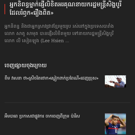
អ្នកនិពន្ធ​ម្នាក់​ផ្ញើ​លិខិត​អរគុណនាយករដ្ឋមន្ត្រី​សិង្ហបូរី
ដែលរំឭក«រឿងពិត»
អ្នកនិពន្ធ និងជាអ្នកស្រាវជ្រាវខ្មែរមួយរូប រស់នៅក្នុងប្រទេសបារាំង
លោក សាគូ សាមុត បានផ្ញើរលិខិតមួយ ទៅនាយករដ្ឋមន្ត្រីសិង្ហបូរី
លោក លី សៀនឡុង (Lee Hsien ...
ចេញផ្សាយចុងក្រោយ
ខឹម វាសនា ថា«ស្រីចរិតថោក»​ស្លៀកពាក់ប្រពៃណី​«ដេញប្រុស»
អឹមបាពេ ប្រកាសជាផ្លូវការ ចាកចេញពីក្រុម ប៉ារីស