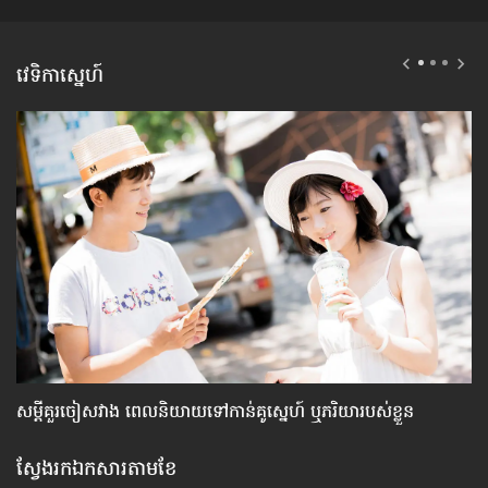
វេទិកាស្នេហ៍
សម្តី​គួរ​ចៀសវាង ពេល​និយាយ​ទៅ​កាន់​គូស្នេហ៍ ឬ​ភរិយា​របស់​ខ្លួន
ទម
ស្វែងរកឯកសារតាមខែ