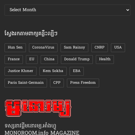
ស្វែងរក
ឯកសារ
តាមខែ
ស្វែងរកតាមពាក្យគន្លឹះល្បីៗ
Hun Sen
CoronaVirus
Sam Rainsy
CNRP
USA
France
EU
China
Donald Trump
Health
Justice Khmer
Kem Sokha
EBA
Paris Saint-Germain
CPP
Press Freedom
ទស្សនាវដ្ដីមនោរម្យ.អាំងហ្វូ
MONOROOM.info MAGAZINE