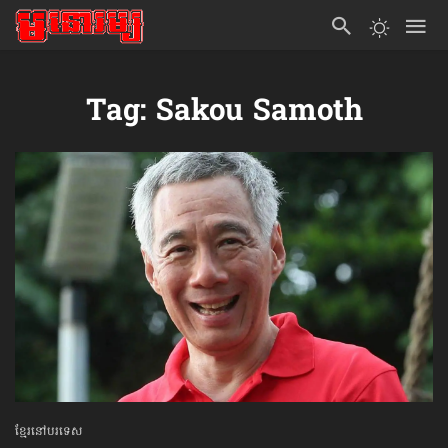
Tag: Sakou Samoth
ខ្មែរនៅបរទេស