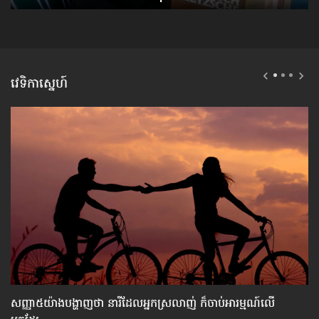
វេទិកាស្នេហ៍
សញ្ញា​៥យ៉ាង​បង្ហាញ​ថា នារី​ដែល​អ្នក​​ស្រលាញ់ ក៏​ចាប់​អារម្មណ៍​លើ​
វិ