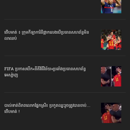
ថើបមាត់ ៖ ក្រុមកីឡាការិនី​ផ្អាកលេង​​បើប្រធានសហព័ន្ធ​មិន
លាឈប់
FIFA ប្រកាសបើក​«នីតិវិធីវិន័យ»​ប្រឆាំងប្រធានសហព័ន្ធ​
អេស្ប៉ាញ
បាល់ទាត់​ពិភពលោក​ផ្នែកស្រី៖ ប្រកួតឈ្នះរួច​ត្រូវបានចាប់…
ថើបមាត់ !