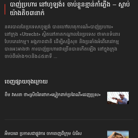
បាញ់ប្រហារ នៅហូឡង់៖ ចាប់ខ្លួនខ្មាន់កាំភ្លើង – ស្លាប់
យ៉ាងតិច​៣នាក់
នគរបាលនៃប្រទេសហូឡង់ បានហៅហេតុការណ៍«បាញ់ប្រហារ» ​
នៅក្រុង «Utrecht» ស្ថិតនៅភាគកណ្ដាលនៃប្រទេស ថាមានទំនោរ
បែបភេរវកម្ម។ អង្គភាពជាតិ ដើម្បីសន្តិសុខ និងប្រឆាំងអំពើភេរវកម្ម
បានអះអាងថា ការបាញ់ប្រហារ​ជាច្រើនបានកើតឡើង នៅក្នុងក្រុង
ចាប់ពីម៉ោង១០និង៤៥នាទី ...
ចេញផ្សាយចុងក្រោយ
ខឹម វាសនា ថា«ស្រីចរិតថោក»​ស្លៀកពាក់ប្រពៃណី​«ដេញប្រុស»
អឹមបាពេ ប្រកាសជាផ្លូវការ ចាកចេញពីក្រុម ប៉ារីស