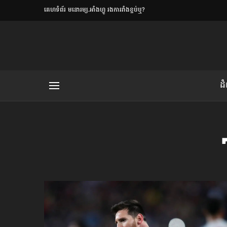
​គេហទំព័រ មនោរម្យ.អាំងហ្វូ រងការរាំងខ្ទប់ឬ?
ិយមិត្ត
ដ
យមិត្ត៖ «កាមតណ្ហា​
លិខិតប្រិយមិត្ត៖ «អំពីទោសៈ»
រថ្មីចុងក្រោយ
ខឹម វាសនា ថា«ស្រី
ចរិតថោក»​ស្លៀកពាក់