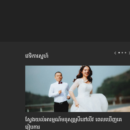
វេទិកាស្នេហ៍
ស្វែង​យល់​អារម្មណ៍​មនុស្ស​ស្រី​នៅ​លីវ ពេល​ឃើញ​គេ​
រៀបការ