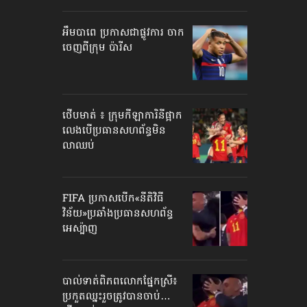
អឹមបាពេ ប្រកាសជាផ្លូវការ ចាក
ចេញពីក្រុម ប៉ារីស
ថើបមាត់ ៖ ក្រុមកីឡាការិនី​ផ្អាក
លេង​​បើប្រធានសហព័ន្ធ​មិន
លាឈប់
FIFA ប្រកាសបើក​«នីតិវិធី
វិន័យ»​ប្រឆាំងប្រធានសហព័ន្ធ​
អេស្ប៉ាញ
បាល់ទាត់​ពិភពលោក​ផ្នែកស្រី៖
ប្រកួតឈ្នះរួច​ត្រូវបានចាប់…