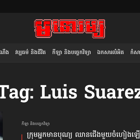
ំណឹង
វប្បធម៌ និងជីវិត
កីឡា និងបច្ចេកវិទ្យា
ឯកសារលំអិត
កំសាន
សម រង្ស៊ី៖ កម្ពុជាគួរមើលគំរូ​តាម​
លិខិតប្រិយមិត្ត៖ «កាមតណ្ហា​
Tag: Luis Suare
វៀតណាម ក្នុង​ការប្តូរ​មេដឹកនាំ របស់​
មនុស្ស»
ខ្លួន
កីឡា និងបច្ចេកវិទ្យា
ក្រុម​អ្នក​មានបុណ្យ ឈានជើង​មួយចំហៀង​ឡើ