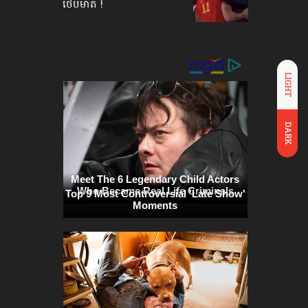
ថើបមាត់ !
LIGHT
DARK