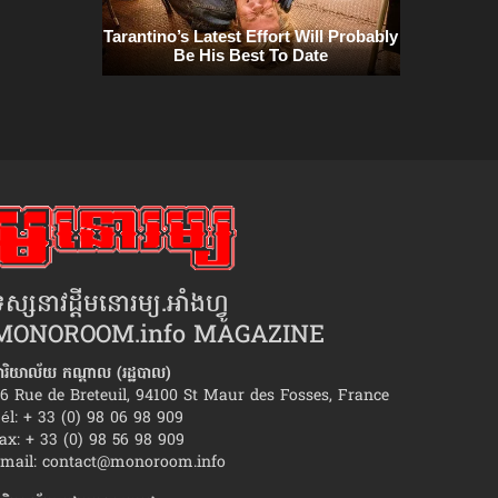
ស្សនាវដ្ដីមនោរម្យ.អាំងហ្វូ
MONOROOM.info MAGAZINE
ារិយាល័យ កណ្ដាល (រដ្ឋបាល)
6 Rue de Breteuil, 94100 St Maur des Fosses, France
él: + 33 (0) 98 06 98 909
ax: + 33 (0) 98 56 98 909
តយកឈ្នះ​ចិត្ត«អនាគតម្តាយក្មេក»
ស្វែង​យល់​អារម្មណ៍​មន
mail:
contact@monoroom.info
រៀបការ