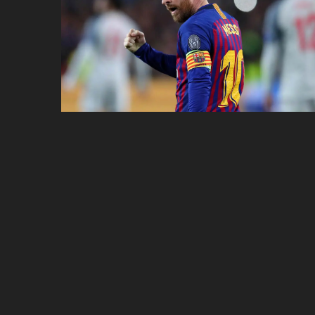
ប្រពៃណី​«ដេញប្រុស»
អឹមបាពេ ប្រកាសជាផ្លូវការ
ចាកចេញពីក្រុម ប៉ារីស
ថើបមាត់ ៖ ក្រុមកីឡាការិនី​
ផ្អាកលេង​​បើប្រធានសហព័ន្ធ​
មិនលាឈប់