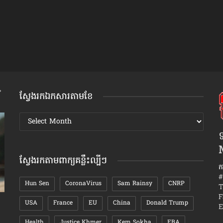
ស្វែងរកឯកសារតាមខែ
ស្វែងរក
ឯកសារ
ទ
តាមខែ
ស្វែងរកតាមពាក្យគន្លឹះល្បីៗ
ក
#
Hun Sen
CoronaVirus
Sam Rainsy
CNRP
T
F
USA
France
EU
China
Donald Trump
វិធី​ធ្វើ​ឱ្យ​មិត្ត​ស្រី​ខ្លួន​មាន​អារម្មណ៍​ថា នាង​ជា​មនុស្ស​
វិធីសាស្រ្
E
ពិសេស
Health
Justice Khmer
Kem Sokha
EBA