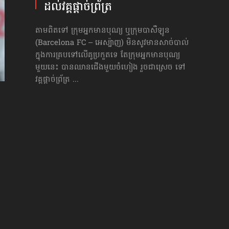
ដល់​​វគ្គ​ផ្ដាច់ព្រ័ត្រ
តាមពិតទៅ ក្រុម​អ្នក​មានបុណ្យ ឬក្រុមបាសឺឡូន
(Barcelona FC – អេស្ប៉ាញ) មិនសូវ​មាន​សាច់បាល់
ក្នុងការគ្របទៅលើគូប្រកួតទេ តែក្រុមអ្នកមានបុណ្យ
មួយនេះ បាន​ឈាន​ជើងមួយចំហៀង រួចជាស្រេច ទៅ
វគ្គផ្ដាច់ព្រ័ត្រ ...