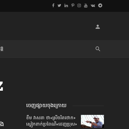
្ដ
លិខិតប្រិយមិត្ត៖ «អំពីទោសៈ»
z
ចេញផ្សាយចុងក្រោយ
ខឹម វាសនា ថា«ស្រីចរិតថោក»​
ង​
ស្លៀកពាក់ប្រពៃណី​«ដេញប្រុស»