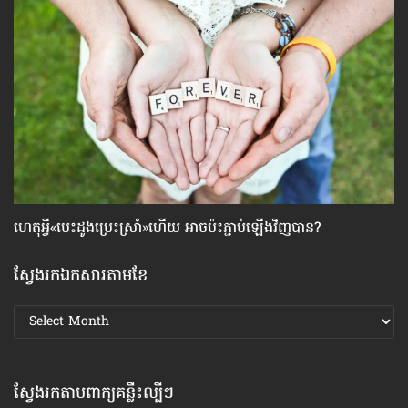
ហេតុអ្វី​«បេះដូង​ប្រេះស្រាំ»​ហើយ អាច​ប៉ះ​ភ្ជាប់​ឡើង​វិញ​បាន?
វិ
ស្វែងរកឯកសារតាមខែ
ស្វែងរក
ឯកសារ
តាមខែ
ស្វែងរកតាមពាក្យគន្លឹះល្បីៗ