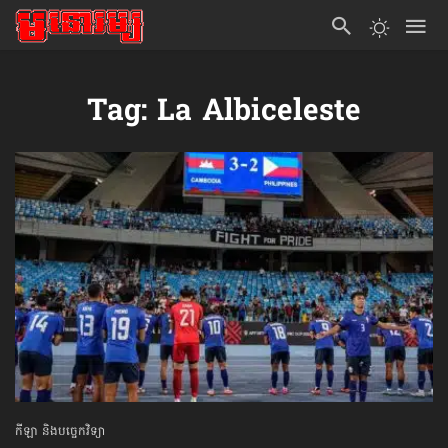
Tag: La Albiceleste
កីឡា និងបច្ចេកវិទ្យា