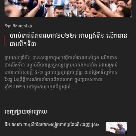
កីឡា និងបច្ចេកវិទ្យា
បាល់ទាត់ពិភពលោក​២០២២៖ អាហ្សង់ទីន លើកពាន​
ជាលើកទី៣
ក្រុមអាហ្សង់ទីន បានសម្រេចក្នុងប្រវត្តិបាល់ទាត់របស់ខ្លួន លើកពាន​
ជាលើកទី៣ បន្ទាប់ពីបានប្រកួតឈ្នះ​ក្រុមមាន់គកបារាំង ដោយគ្រាប់
បាល់កាត់សេចក្ដី ៤-២ ក្នុងការប្រកួតផ្ដាច់ព្រ័ត្រ យប់ថ្ងៃអាទិត្យទី១៨
ខែធ្នូ នៃព្រឹត្តិការណ៍បាល់ទាត់ពិភពលោក ក្នុងប្រទេសកាតា
ឆ្នាំ២០២២។ នៅក្នុងការប្រកួតដ៏ប្ដូរផ្ដាច់ ...
ចេញផ្សាយចុងក្រោយ
ខឹម វាសនា ថា«ស្រីចរិតថោក»​ស្លៀកពាក់ប្រពៃណី​«ដេញប្រុស»