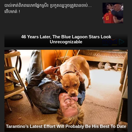
បាល់ទាត់​ពិភពលោក​ផ្នែកស្រី៖ ប្រកួតឈ្នះរួច​ត្រូវបានចាប់…
ថើបមាត់ !