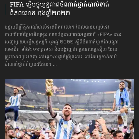
FIFA ធ្វើបច្ចុប្បន្នភាព​​ចំណាត់ថ្នាក់​បាល់ទាត់​
ពិភពលោក ចុងឆ្នាំ២០២២
បន្ទាប់ពីព្រឹត្តិការណ៍បាល់ទាត់ពិភពលោក ដែលបានបញ្ចប់ទៅ
កាលពីយប់ថ្ងៃអាទិត្យមុន សហព័ន្ធបាល់ទាត់អន្តរជាតិ «FIFA» បាន
ចេញផ្សាយបញ្ជីសន្ទស្សន៍ ចុងឆ្នាំ២០២២ ស្ដីពីចំណាត់ថ្នាក់​នៃបណ្ដា
សមាជិក ទាំង២១១ប្រទេស និងបង្ហាញថា ប្រទេសប្រេស៊ីល ដែល
ត្រូវបានជម្រុះចេញ នៅវគ្គ១/៤ផ្ដាច់ព្រ័ត្រនោះ នៅតែបន្តកាន់កាប់
ចំណាត់ថ្នាក់កំពូលដដែល។ ...