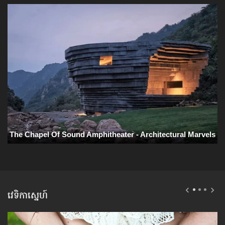
វេទិកាស្នេហ៍