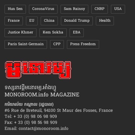
Hun Sen
CoronaVirus
Sam Rainsy
CNRP
USA
France
EU
China
Donald Trump
Health
Justice Khmer
Kem Sokha
EBA
Paris Saint-Germain
CPP
Press Freedom
ទស្សនាវដ្ដីមនោរម្យ.អាំងហ្វូ
MONOROOM.info MAGAZINE
ការិយាល័យ កណ្ដាល (រដ្ឋបាល)
#6 Rue de Breteuil, 94100 St Maur des Fosses, France
Tél: + 33 (0) 98 06 98 909
Fax: + 33 (0) 98 56 98 909
Email:
contact@monoroom.info