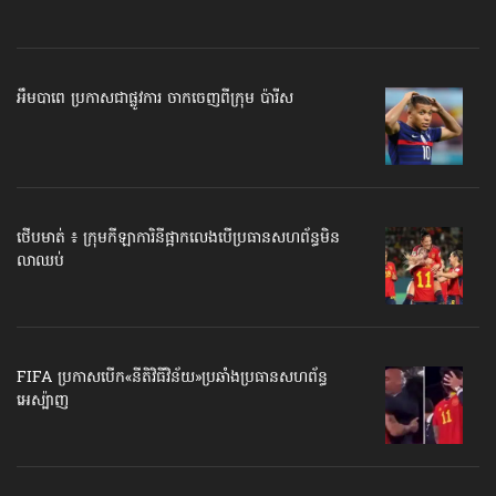
អឹមបាពេ ប្រកាសជាផ្លូវការ ចាកចេញពីក្រុម ប៉ារីស
ថើបមាត់ ៖ ក្រុមកីឡាការិនី​ផ្អាកលេង​​បើប្រធានសហព័ន្ធ​មិន
លាឈប់
FIFA ប្រកាសបើក​«នីតិវិធីវិន័យ»​ប្រឆាំងប្រធានសហព័ន្ធ​
អេស្ប៉ាញ