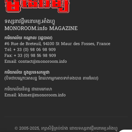
ទស្សនាវដ្ដីមនោរម្យ.អាំងហ្វូ
MONOROOM.info MAGAZINE
ការិយាល័យ កណ្ដាល (រដ្ឋបាល)
#6 Rue de Breteuil, 94100 St Maur des Fosses, France
Tél: + 33 (0) 98 06 98 909
Fax: + 33 (0) 98 56 98 909
Email:
contact@monoroom.info
ការិយាល័យ ក្នុង​ប្រទេស​កម្ពុជា
(បិទជាបណ្ដោះអាសន្ន តែលោកអ្នកអាចទាក់ទងបាន តាមមែល)
ការិយាល័យនិពន្ធ ជាខេមរភាសា
Email:
khmer@monoroom.info
© 2005-2025, រក្សាសិទ្ធិគ្រប់យ៉ាង ដោយទស្សនាវដ្ដី​មនោរម្យ.អាំងហ្វូ