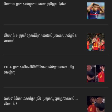
អឹមបាពេ ប្រកាសជាផ្លូវការ ចាកចេញពីក្រុម ប៉ារីស
ថើបមាត់ ៖ ក្រុមកីឡាការិនី​ផ្អាកលេង​​បើប្រធានសហព័ន្ធ​មិន
លាឈប់
FIFA ប្រកាសបើក​«នីតិវិធីវិន័យ»​ប្រឆាំងប្រធានសហព័ន្ធ​
អេស្ប៉ាញ
បាល់ទាត់​ពិភពលោក​ផ្នែកស្រី៖ ប្រកួតឈ្នះរួច​ត្រូវបានចាប់…
ថើបមាត់ !