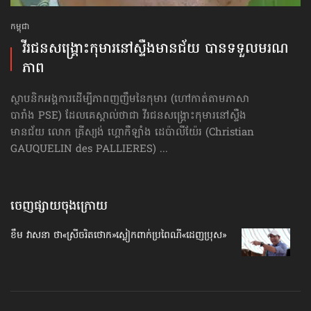
កម្ពុជា
វីរជន​សង្គ្រោះកុមារនៅ​ស្ទឺងមានជ័យ បាន​ទទួល​មរណ
ភាព
ស្ថាបនិកអង្គការ​​​ដើម្បី​ភាព​ញញឹម​​នៃកុមារ (ហៅកាត់​តាម​ភាសា​
បារាំង PSE) ដែលគេស្គាល់ថាជា វីរជន​សង្គ្រោះកុមារនៅ​ស្ទឺង
មានជ័យ លោក គ្រីស្យង់ ហ្គោកឺឡាំង ដេប៉ាលីយ៉ែរ (Christian
GAUQUELIN des PALLIERES) ...
ចេញផ្សាយចុងក្រោយ
ខឹម វាសនា ថា«ស្រីចរិតថោក»​ស្លៀកពាក់ប្រពៃណី​«ដេញប្រុស»