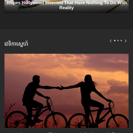
វេទិកាស្នេហ៍