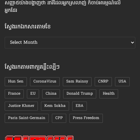
សញ្ញា​៥យ៉ាង​បង្ហាញ​ថា នារី​ដែល​អ្នក​​ស្រលាញ់ ក៏​ចាប់​អារម្មណ៍​លើ​
ទម
អ្នក​ដែរ
ស្វែងរកឯកសារតាមខែ
ស្វែងរក
ឯកសារ
តាមខែ
ស្វែងរកតាមពាក្យគន្លឹះល្បីៗ
Hun Sen
CoronaVirus
Sam Rainsy
CNRP
USA
France
EU
China
Donald Trump
Health
Justice Khmer
Kem Sokha
EBA
Paris Saint-Germain
CPP
Press Freedom