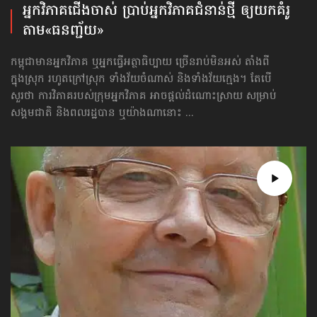
អ្នកវិភាគ​ជើងចាស់ ប្រាប់អ្នកវិភាគ​ជំនាន់ថ្មី ឲ្យយកគំរូ​
តាម«ធនញ្ជ័យ»
កម្ពុជាមានអ្នកវិភាគ ឬអ្នកធ្វើអត្ថាធិប្បាយ ច្រើនរាប់មិនអស់ តាំងពី
ក្នុងស្រុក រហូតក្រៅស្រុក ទាំងវ័យចំណាស់ និងទាំងវ័យក្មេង។ តែបើ
សួរថា ការវិភាគរបស់ក្រុមអ្នកវិភាគ អាចផ្ដល់ដំណោះស្រាយ សម្រាប់
សង្គមជាតិ និងពលរដ្ឋបាន ឬយ៉ាងណានោះ ...