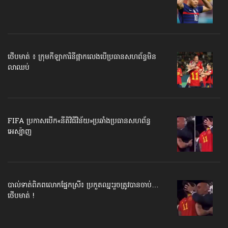
ថើបមាត់ ៖ ក្រុមកីឡាការិនី​ផ្អាកលេង​​បើប្រធានសហព័ន្ធ​មិន
លាឈប់
FIFA ប្រកាសបើក​«នីតិវិធីវិន័យ»​ប្រឆាំងប្រធានសហព័ន្ធ​
អេស្ប៉ាញ
បាល់ទាត់​ពិភពលោក​ផ្នែកស្រី៖ ប្រកួតឈ្នះរួច​ត្រូវបានចាប់…
ថើបមាត់ !