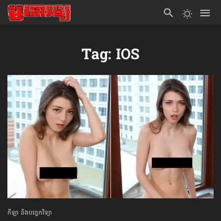
Tag: IOS
កីឡា និងបច្ចេកវិទ្យា