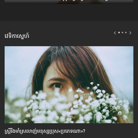
វេទិកាស្នេហ៍
ស្ដ្រីរឹងមាំស្រលាញ់មនុស្សប្រុស«ប្រភេទណា»?
ប្