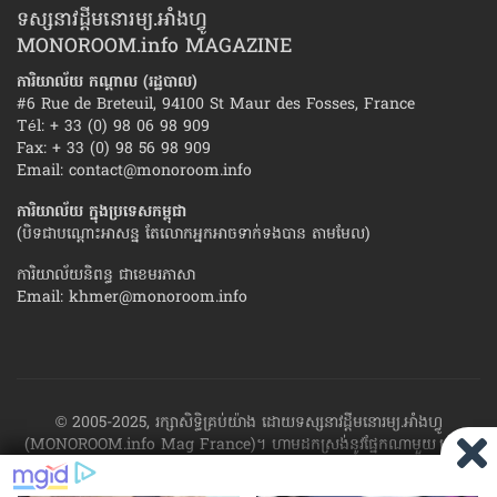
ទស្សនាវដ្ដីមនោរម្យ.អាំងហ្វូ
MONOROOM.info MAGAZINE
ការិយាល័យ កណ្ដាល (រដ្ឋបាល)
#6 Rue de Breteuil, 94100 St Maur des Fosses, France
Tél: + 33 (0) 98 06 98 909
Fax: + 33 (0) 98 56 98 909
Email:
contact@monoroom.info
ការិយាល័យ ក្នុង​ប្រទេស​កម្ពុជា
(បិទជាបណ្ដោះអាសន្ន តែលោកអ្នកអាចទាក់ទងបាន តាមមែល)
ការិយាល័យនិពន្ធ ជាខេមរភាសា
Email:
khmer@monoroom.info
© 2005-2025, រក្សាសិទ្ធិគ្រប់យ៉ាង ដោយទស្សនាវដ្ដី​មនោរម្យ.អាំងហ្វូ
(MONOROOM.info Mag France)។ ហាម​ដក​ស្រង់​នូវ​ផ្នែក​ណា​មួយ​ ឬ​ផ្នែក​
ទាំង​អស់ ​នៃ​ការ​ផ្សាយ​របស់​ទស្សនាវដ្ដី​​មនោរម្យ.អាំងហ្វូ យក​ទៅ​​បោះពុម្ព នៅ
លើក្រដាស ឬតាម​ប្រព័ន្ធ​អេឡិច​ត្រូនិច - ផ្សាយ​តាម​រលក​ធាតុអាកាស ឬតាមប្រព័ន្ធ