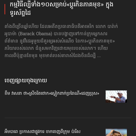
កម្មវិធី​ល្បី​ទាំង១០​សម្រាប់​«ប្ដូរ​ភិនភាគ​មុខ» ក្នុង​
ទូរស័ព្ទដៃ
តាំងពីច្រើនឆ្នាំហើយ ដែលអតីតប្រធានាធិបតីអាមេរិក លោក បារ៉ាក់
អូបាម៉ា (Barack Obama) បានបង្ហាញទៅកាន់ក្រុមអ្នកសារ
ព័ត៌មាន នូវវីដេអូមួយដ៏គួរឲ្យអស់សំណើច នៃការ​«ប្ដូរ​ភិនភាគ​មុខ»​
ភរិយារបស់លោក ជំនួសមកវិញដោយមុខរបស់លោក។ ហើយ
កាលពីប៉ុន្មានខែមុន មុខមាត់របស់តារាសំដែងចិនដ៏ល្បី ...
ចេញផ្សាយចុងក្រោយ
ខឹម វាសនា ថា«ស្រីចរិតថោក»​ស្លៀកពាក់ប្រពៃណី​«ដេញប្រុស»
អឹមបាពេ ប្រកាសជាផ្លូវការ ចាកចេញពីក្រុម ប៉ារីស