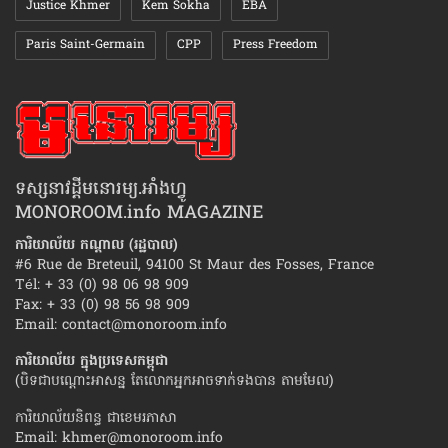
Justice Khmer
Kem Sokha
EBA
Paris Saint-Germain
CPP
Press Freedom
ទស្សនាវដ្ដីមនោរម្យ.អាំងហ្វូ
MONOROOM.info MAGAZINE
ការិយាល័យ កណ្ដាល (រដ្ឋបាល)
#6 Rue de Breteuil, 94100 St Maur des Fosses, France
Tél: + 33 (0) 98 06 98 909
Fax: + 33 (0) 98 56 98 909
Email:
contact@monoroom.info
ការិយាល័យ ក្នុង​ប្រទេស​កម្ពុជា
(បិទជាបណ្ដោះអាសន្ន តែលោកអ្នកអាចទាក់ទងបាន តាមមែល)
ការិយាល័យនិពន្ធ ជាខេមរភាសា
Email:
khmer@monoroom.info