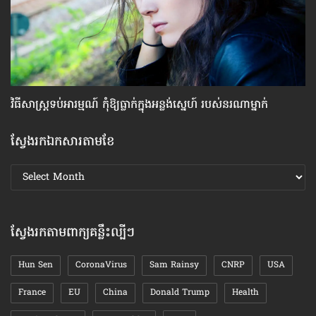
វិធីសាស្រ្ត​ទប់​អារម្មណ៍ កុំឱ្យធ្លាក់​ក្នុងអន្លង់ស្នេហ៍ របស់​នរណា​ម្នាក់
ស្
ស្វែងរកឯកសារតាមខែ
ស្វែងរក
ឯកសារ
តាមខែ
ស្វែងរកតាមពាក្យគន្លឹះល្បីៗ
Hun Sen
CoronaVirus
Sam Rainsy
CNRP
USA
France
EU
China
Donald Trump
Health