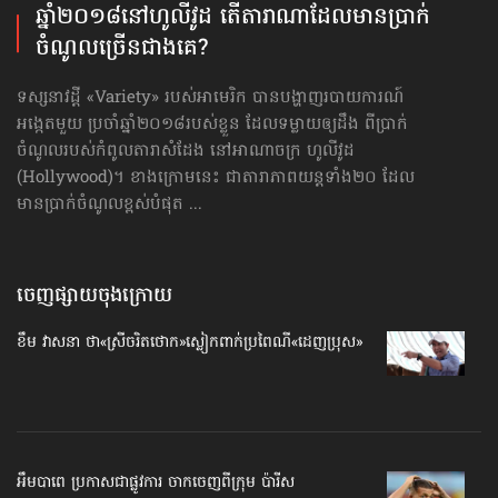
ឆ្នាំ២០១៨​នៅ​ហូលីវូដ តើ​តារា​ណា​ដែល​មាន​ប្រាក់​
ចំណូល​ច្រើន​ជាង​គេ?
ទស្សនាវដ្ដី «Variety» របស់អាមេរិក បានបង្ហាញរបាយការណ៍
អង្កេតមួយ ប្រចាំឆ្នាំ២០១៨របស់ខ្លួន ដែលទម្លាយឲ្យដឹង ពីប្រាក់
ចំណូលរបស់កំពូលតារាសំដែង នៅអាណាចក្រ ហូលីវូដ
(Hollywood)។ ខាងក្រោមនេះ ជាតារាភាពយន្ដទាំង២០ ដែល
មានប្រាក់ចំណូលខ្ពស់បំផុត ...
ចេញផ្សាយចុងក្រោយ
ខឹម វាសនា ថា«ស្រីចរិតថោក»​ស្លៀកពាក់ប្រពៃណី​«ដេញប្រុស»
អឹមបាពេ ប្រកាសជាផ្លូវការ ចាកចេញពីក្រុម ប៉ារីស