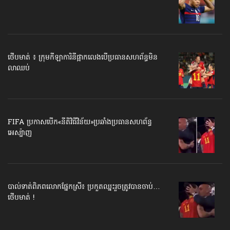
ថើបមាត់ ៖ ក្រុមកីឡាការិនី​ផ្អាកលេង​​បើប្រធានសហព័ន្ធ​មិន
លាឈប់
FIFA ប្រកាសបើក​«នីតិវិធីវិន័យ»​ប្រឆាំងប្រធានសហព័ន្ធ​
អេស្ប៉ាញ
បាល់ទាត់​ពិភពលោក​ផ្នែកស្រី៖ ប្រកួតឈ្នះរួច​ត្រូវបានចាប់…
ថើបមាត់ !