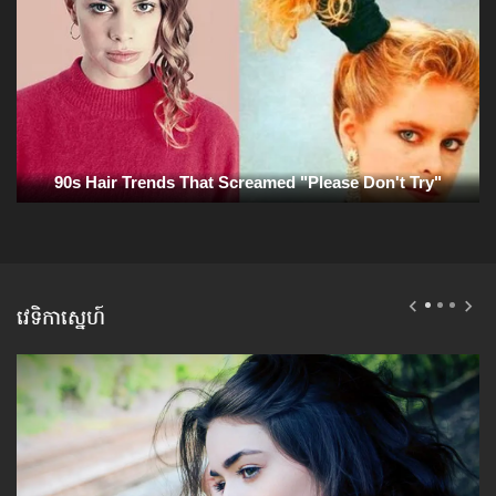
វេទិកាស្នេហ៍