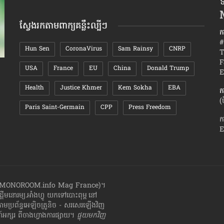
ទ
តាមខែ
ស្វែងរកតាមពាក្យគន្លឹះល្បីៗ
ក
#
Hun Sen
CoronaVirus
Sam Rainsy
CNRP
T
F
USA
France
EU
China
Donald Trump
ស្វែង​យល់​អារម្មណ៍​មនុស្ស​ស្រី​នៅ​លីវ ពេល​ឃើញ​គេ​
វិធី​ធ្វើ​ឱ្យ
E
រៀបការ
ពិសេស
Health
Justice Khmer
Kem Sokha
EBA
ក
(
Paris Saint-Germain
CPP
Press Freedom
ក
E
ាំងហ្វូ (MONOROOM.info Mag France)។
ដ្ដី​​មនោរម្យ.អាំងហ្វូ យក​ទៅ​​បោះពុម្ព នៅ
តាមប្រព័ន្ធអេឡិចត្រូនិច - សរសេរ​ឡើង​វិញ
្សរ​ ពី​ចាងហ្វាង​ការ​ផ្សាយ​។
ផ្ទុយមកវិញ