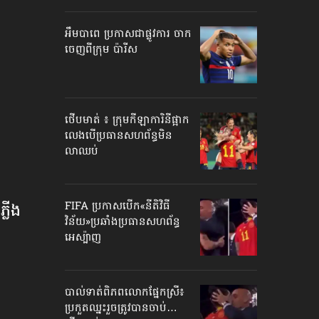
អឹមបាពេ ប្រកាសជាផ្លូវការ ចាក
ចេញពីក្រុម ប៉ារីស
ថើបមាត់ ៖ ក្រុមកីឡាការិនី​ផ្អាក
លេង​​បើប្រធានសហព័ន្ធ​មិន
លាឈប់
FIFA ប្រកាសបើក​«នីតិវិធី
្លើង​
វិន័យ»​ប្រឆាំងប្រធានសហព័ន្ធ​
អេស្ប៉ាញ
បាល់ទាត់​ពិភពលោក​ផ្នែកស្រី៖
ប្រកួតឈ្នះរួច​ត្រូវបានចាប់…