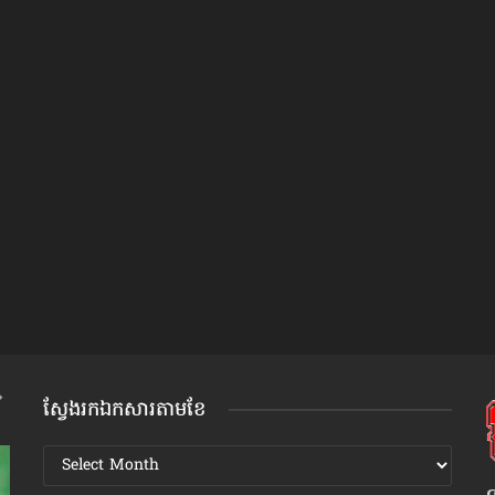
ស្វែងរកឯកសារតាមខែ
ស្វែងរក
ឯកសារ