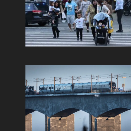
ប្រពៃណី​«ដេញប្រុស»
អឹមបាពេ ប្រកាសជាផ្លូវការ
ចាកចេញពីក្រុម ប៉ារីស
ថើបមាត់ ៖ ក្រុមកីឡាការិនី​
ផ្អាកលេង​​បើប្រធានសហព័ន្ធ​
មិនលាឈប់