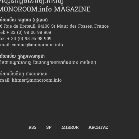
ស្សនាវដ្ដីមនោរម្យ.អាំងហ្វូ
MONOROOM.info MAGAZINE
ារិយាល័យ កណ្ដាល (រដ្ឋបាល)
6 Rue de Breteuil, 94100 St Maur des Fosses, France
él: + 33 (0) 98 06 98 909
ax: + 33 (0) 98 56 98 909
​មិត្ត​ស្រី​ខ្លួន​មាន​អារម្មណ៍​ថា នាង​ជា​មនុស្ស​
បញ្ហា៨ចំណុច ​ដែល​កើត​
mail:
contact@monoroom.info
អាពាហ៍ពិពាហ៍»
ារិយាល័យ ក្នុង​ប្រទេស​កម្ពុជា
បិទជាបណ្ដោះអាសន្ន តែលោកអ្នកអាចទាក់ទងបាន តាមមែល)
ារិយាល័យនិពន្ធ ជាខេមរភាសា
mail:
khmer@monoroom.info
RSS
SP
MIRROR
ARCHIVE