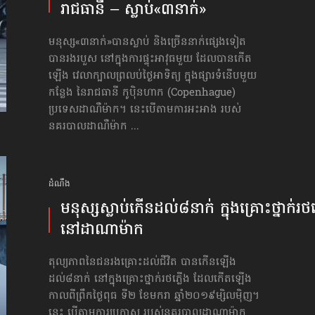
រាជធានី – ស្លាប់​«៣នាក់»
មនុស្ស«៣នាក់»បានស្លាប់ និងច្រើននាក់ផ្សេងទៀត
បានរងរបួស នៅក្នុងការផ្ទុះអាវុធមួយ ដែលបានកើត
ឡើង វេលាក្បាលព្រលប់ថ្ងៃអាទិត្យ ក្នុងផ្សារទំនើបមួយ
កន្លែង នៃរាជធានី កូប៉ិនហាក (Copenhague)
ប្រទេសដាណឺម៉ាក។ នេះបើតាមការអះអាង របស់
នគរបាលដាណឺម៉ាក ...
ដំណឹង
មនុស្ស​ស្លាប់​កើន​ដល់​៨នាក់ ក្នុង​គ្រោះថ្នាក់​រថភ
នៅ​ដាណាម៉ាក
តុល្យភាពនៃជនរងគ្រោះដល់ជីវិត បានកើនឡើង
ដល់៨នាក់ នៅក្នុងគ្រោះថ្នាក់រថភ្លើង ដែលកើតឡើង
កាលពីព្រឹកថ្ងៃពុធ ទី២ ខែមករា ឆ្នាំ២០១៩ម្សិលម៉ិញ។
នេះ បើតាមការប្រកាស របស់នគរបាលដាណាម៉ាក