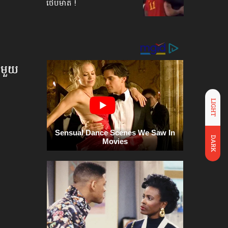
ថើបមាត់ !
ង​មួយ
LIGHT
DARK