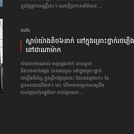
ក្នុងថ្ងៃព្រហស្បត្តិ៍នេះ។ សេចក្ដីប្រកាសព័ត៌មាន ...
ដំណឹង
ស្លាប់​យ៉ាងតិច​៦នាក់ នៅ​ក្នុង​គ្រោះថ្នាក់​រថភ្លើ
នៅ​ដាណាម៉ាក
យ៉ាងហោចណាស់ មនុស្ស៦នាក់ បានស្លាប់
និង១៦នាក់ផ្សេង បានរងរបួស នៅក្នុងគ្រោះថ្នាក់
រថភ្លើងពីរខ្សែ ក្នុងព្រឹកថ្ងៃពុធនេះ ដែលរត់ឆ្លងកោះ នៃ
ប្រទេស​ដាណឺម៉ាក។ នេះ បើតាមការប្រកាសឲ្យដឹង
របស់ក្រុមហ៊ុនផ្លូវដែក របស់ប្រទេស ...