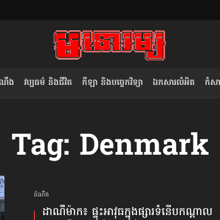
ំណឹង
វប្បធម៌ និងជីវិត
កីឡា និងបច្ចេកវិទ្យា
ឯកសារលំអិត
កំសាន
សម រង្ស៊ី៖ កម្ពុជាគួរមើលគំរូ​តាម​
លិខិតប្រិយមិត្ត៖ «កាមតណ្ហា​
Tag: Denmark
វៀតណាម ក្នុង​ការប្តូរ​មេដឹកនាំ របស់​
មនុស្ស»
ខ្លួន
ដំណឹង
ដាណឺម៉ាក៖ ផ្ទុះអាវុធ​ក្នុងផ្សារទំនើប​កណ្ដាល