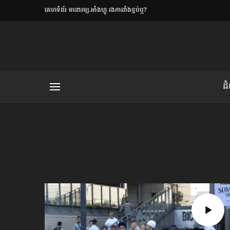
​គេហទំព័រ មនោរម្យ.អាំងហ្វូ រងការរាំងខ្ទប់ឬ?
ិយមិត្ត
ដ
យមិត្ត៖ «កាមតណ្ហា​
លិខិតប្រិយមិត្ត៖ «អំពីទោសៈ»
រថ្មីចុងក្រោយ
ខឹម វាសនា ថា«ស្រី
ចរិតថោក»​ស្លៀកពាក់