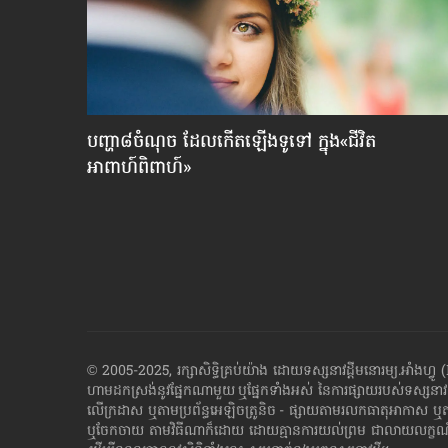
នុស្ស​
បញ្ហា៨ចំណុច ​ដែល​កើត​ឡើង​ទូទៅ ក្នុង«​ជីវិត​
អាពាហ៍ពិពាហ៍»
© 2005-2025, រក្សាសិទ្ធិគ្រប់យ៉ាង ដោយទស្សនាវដ្ដី​មនោរម្យ.អ
ហាម​ដក​ស្រង់​នូវ​ផ្នែក​ណា​មួយ​ ឬ​ផ្នែក​ទាំង​អស់ ​នៃ​ការ​ផ្សាយ​របស់​ទស្សនាវ
លើក្រដាស ឬតាម​ប្រព័ន្ធ​អេឡិច​ត្រូនិច - ផ្សាយ​តាម​រលក​ធាតុអាកាស ឬ
ឬ​ចែក​ចាយ​ តាមវិធីណាក៏ដោយ ដោយ​គ្មាន​ការ​យល់ព្រម ជា​លាយ​លក្ខណ៍​អក