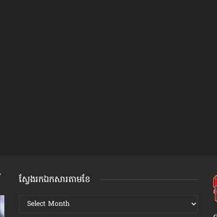
ស្វែងរកឯកសារតាមខែ
ស្វែងរក
ឯកសារ