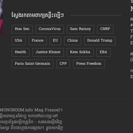
ទ
តាមខែ
ស្វែងរកតាមពាក្យគន្លឹះល្បីៗ
ក
#
Hun Sen
CoronaVirus
Sam Rainsy
CNRP
T
F
USA
France
EU
China
Donald Trump
វិធី​ធ្វើ​ឱ្យ​មិត្ត​ស្រី​ខ្លួន​មាន​អារម្មណ៍​ថា នាង​ជា​មនុស្ស​
ហេតុផល៧
E
ពិសេស
Health
Justice Khmer
Kem Sokha
EBA
ក
(
Paris Saint-Germain
CPP
Press Freedom
ក
E
ាំងហ្វូ (MONOROOM.info Mag France)។
ដ្ដី​​មនោរម្យ.អាំងហ្វូ យក​ទៅ​​បោះពុម្ព នៅ
តាមប្រព័ន្ធអេឡិចត្រូនិច - សរសេរ​ឡើង​វិញ
្សរ​ ពី​ចាងហ្វាង​ការ​ផ្សាយ​។
ផ្ទុយមកវិញ