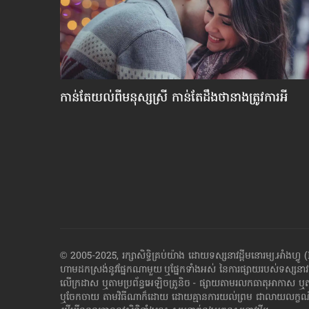
ងលះ»
កាន់តែ​យល់​ពី​មនុស្សស្រី កាន់​តែ​ដឹង​ថា​នាង​ត្រូវ​ការ​អី
© 2005-2025, រក្សាសិទ្ធិគ្រប់យ៉ាង ដោយទស្សនាវដ្ដី​មនោរម្យ.អ
ហាម​ដក​ស្រង់​នូវ​ផ្នែក​ណា​មួយ​ ឬ​ផ្នែក​ទាំង​អស់ ​នៃ​ការ​ផ្សាយ​របស់​ទស្សនាវ
លើក្រដាស ឬតាម​ប្រព័ន្ធ​អេឡិច​ត្រូនិច - ផ្សាយ​តាម​រលក​ធាតុអាកាស ឬ
ឬ​ចែក​ចាយ​ តាមវិធីណាក៏ដោយ ដោយ​គ្មាន​ការ​យល់ព្រម ជា​លាយ​លក្ខណ៍​អក