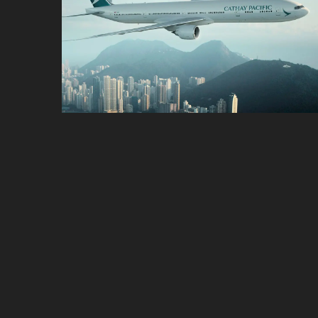
ប្រពៃណី​«ដេញប្រុស»
អឹមបាពេ ប្រកាសជាផ្លូវការ
ចាកចេញពីក្រុម ប៉ារីស
ថើបមាត់ ៖ ក្រុមកីឡាការិនី​
ផ្អាកលេង​​បើប្រធានសហព័ន្ធ​
មិនលាឈប់