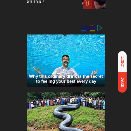
ថើបមាត់ !
LIGHT
DARK