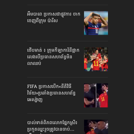
អឹមបាពេ ប្រកាសជាផ្លូវការ ចាក
ចេញពីក្រុម ប៉ារីស
ថើបមាត់ ៖ ក្រុមកីឡាការិនី​ផ្អាក
លេង​​បើប្រធានសហព័ន្ធ​មិន
លាឈប់
FIFA ប្រកាសបើក​«នីតិវិធី
វិន័យ»​ប្រឆាំងប្រធានសហព័ន្ធ​
អេស្ប៉ាញ
បាល់ទាត់​ពិភពលោក​ផ្នែកស្រី៖
ប្រកួតឈ្នះរួច​ត្រូវបានចាប់…