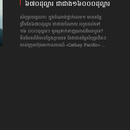
៦៧០ដុល្លារ ជាជាង​១៦០០០​ដុល្លារ
សំបុត្រយន្ដហោះ ក្នុងចំណាត់ថ្នាក់លេខ១ មានតម្លៃ
ត្រឹមតែ៦៧០ដុល្លារ ជាជាងចំណាយ រហូតដល់ទៅ
១៦ ០០០ដុល្លារ។ គួរឲ្យទាក់ទាញណាស់មែនឬទេ?
មិនមែនព័ត៌មានក្លែងក្លាយទេ តែវាជាតម្លៃសំបុត្រពិតៗ
របស់ក្រុមហ៊ុនអាកាសចរណ៍ «Cathay Pacific» ...