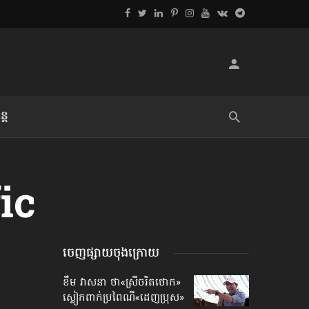
្ដ
លិខិតប្រិយមិត្ត៖ «អំពីទោសៈ»
ic
ចេញផ្សាយចុងក្រោយ
ខឹម វាសនា ថា«ស្រីចរិតថោក»​
ស្លៀកពាក់ប្រពៃណី​«ដេញប្រុស»