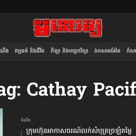
ំណឹង
វប្បធម៌ និងជីវិត
កីឡា និងបច្ចេកវិទ្យា
ឯកសារលំអិត
កំសាន
សម រង្ស៊ី៖ កម្ពុជាគួរមើលគំរូ​តាម​
លិខិតប្រិយមិត្ត៖ «កាមតណ្ហា​
ag: Cathay Pacif
វៀតណាម ក្នុង​ការប្តូរ​មេដឹកនាំ របស់​
មនុស្ស»
ខ្លួន
ដំណឹង
ក្រុមហ៊ុន​អាកាសចរណ៍​លក់​សំបុត្រ​ច្រឡំ​តម្លៃ