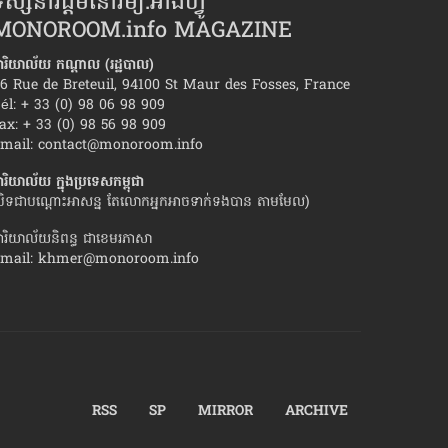
ស្សនាវដ្ដីមនោរម្យ.អាំងហ្វូ
MONOROOM.info MAGAZINE
ារិយាល័យ កណ្ដាល (រដ្ឋបាល)
6 Rue de Breteuil, 94100 St Maur des Fosses, France
él: + 33 (0) 98 06 98 909
ax: + 33 (0) 98 56 98 909
យ៉ាង ដែល​ឈាន​ដល់​ការ«លែងលះ»
កាន់តែ​យល់​ពី​មនុស្សស្រី
mail:
contact@monoroom.info
ារិយាល័យ ក្នុង​ប្រទេស​កម្ពុជា
បិទជាបណ្ដោះអាសន្ន តែលោកអ្នកអាចទាក់ទងបាន តាមមែល)
ារិយាល័យនិពន្ធ ជាខេមរភាសា
mail:
khmer@monoroom.info
RSS
SP
MIRROR
ARCHIVE