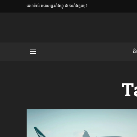
​គេហទំព័រ មនោរម្យ.អាំងហ្វូ រងការរាំងខ្ទប់ឬ?
ិយមិត្ត
ដ
យមិត្ត៖ «កាមតណ្ហា​
លិខិតប្រិយមិត្ត៖ «អំពីទោសៈ»
T
រថ្មីចុងក្រោយ
ខឹម វាសនា ថា«ស្រី
ចរិតថោក»​ស្លៀកពាក់