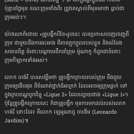
(Metz – បារាំង) ដោយពិន្ទុ ១ ៣ នៅក្នុងផ្ទះខ្លួនឯង កាលពី
ប៉ុន្មានថ្ងៃមុន ខណៈក្រុមទាំងពីរ ត្រូវគេស្គាល់ពីមុនមកថា ធ្លាប់ជា
ក្រុមអន់ៗ។
យ៉ាងណាក៏ដោយ «គ្រូបង្វឹកបីខែ»រូបនេះ បានប្រកាសចេញចេញពី
ក្រុម ជាមួយនឹងការអះអាង ពីភាពក្ដុកក្ដួលរបស់ខ្លួន និងសំដែង
សមានចិត្ត ចំពោះបណ្ដាមេដឹកនាំក្រុម ម៉ូណាកូ ក៏ដូចជាចំពោះ
ក្រុមកីឡាករទាំងអស់។
លោក ហង់រី បានសង្ឃឹមថា គ្រូបង្វឹកក្រោយរបស់ក្រុម នឹងជួយ
ក្រុមឲ្យងើបផុត ពីចំណាត់ថ្នាក់ដ៏អាក្រក់ ដែលអាចឲ្យក្រុមធ្លាក់ ទៅ
ក្នុងក្របខណ្ឌបូកពិន្ទុ «Ligue 2» ដែលខ្សោយជាង «Ligue 1»។
ប៉ុន្តែគ្រូបង្វឹកក្រោយនេះ ក៏ជាគ្រូបង្វឹក មុនការមកដល់របស់លោក
ហង់រី នោះដែរ៖ គឺលោក ឡេអូណាដូ ចារឌីម (Leonardo
Jardim)៕