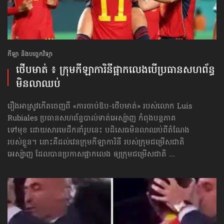
កីឡា និងបច្ចេកវិទ្យា
ថើបមាត់ ៖ ក្រុមកីឡាការិនី​ផ្អាកលេង​​បើប្រធានសហព័ន្ធ​
មិនលាឈប់
រឿងអាស្រូវកើតចេញពី «ការចាប់ឱប-ថើបមាត់» របស់លោក Luis
Rubiales ប្រធានសហព័ន្ធបាល់ទាត់អេស្ប៉ាញ កំពុងបន្តភាគ
ទៅមុខ ដោយសារមេដឹកនាំរូបនេះ បដិសេធមិនលាឈប់ពីតំណែង
របស់ខ្លួន។ នោះគឺដល់វេនក្រុមកីឡាការិនី របស់ក្រុមជម្រើសជាតិ
អេស្ប៉ាញ ដែលបានប្រកាសផ្អាកលេង ឲ្យក្រុមជម្រើសជាតិ ...