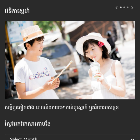
វេទិកាស្នេហ៍
សម្តី​គួរ​ចៀសវាង ពេល​និយាយ​ទៅ​កាន់​គូស្នេហ៍ ឬ​ភរិយា​របស់​ខ្លួន
ហេ
ស្វែងរកឯកសារតាមខែ
ស្វែងរក