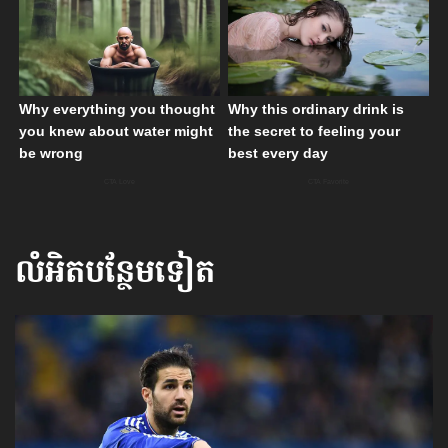
លំអិតបន្ថែមទៀត