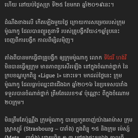
ហើយ នៅយប់ថ្ងៃសុក្រ ទី២៥ ខែមករា ឆ្នាំ២០១៩នេះ។
ដំណឹងខាងលើ​ កើតឡើងមួយថ្ងៃ ក្រោយការសម្រេចរបស់ក្រុម
ម៉ូណាកូ ដែលបានព្យួរតួនាទី ​របស់គ្រូបង្វឹកវ័យ៤១ឆ្នាំរូបនេះ
ចេញពីការបង្វឹក កាលពីម្សិលម៉ិញ។
តាំងពីបាន​មកធ្វើជាគ្រូបង្វឹក ឲ្យក្រុមម៉ូណាកូ លោក
ទីជែរី ហង់រី
មិនបានធ្វើឲ្យក្រុម មានភាពប្រសើរឡើង នៅក្នុងចំណាត់ថ្នាក់ នៃ
ក្របខណ្ឌបូកពិន្ទុ «Ligue 1» នោះទេ។ មកដល់ថ្ងៃនេះ ក្រុម
ម៉ូណាកូ ដែលធ្លាប់ឈ្នះជាជើងឯក ឆ្នាំ២០១៦ នៃប្រទេសបារាំង
ទទួលបានចំណាត់ថ្នាក់ ត្រឹមតែលេខ១៩ ប៉ុណ្ណោះ ពីក្នុងចំណោម
២០ក្រុម។
មិនត្រឹមតែប៉ុណ្ណឹង ក្រុមម៉ូណាកូ បានប្រកួតចាញ់យ៉ាងអាម៉ាស ក្រុម
ស្ត្រាស្បួរ៍ (Strasbourg – បារាំង) ក្នុងពិន្ទុ ១៥ និងក្រុម ម៉េស្ស៍