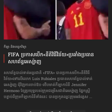
កីឡា និងបច្ចេកវិទ្យា
FIFA ប្រកាសបើក​«នីតិវិធីវិន័យ»​ប្រឆាំងប្រធាន
សហព័ន្ធ​អេស្ប៉ាញ
សហព័ន្ធបាល់ទាត់អន្តរជាតិ «FIFA» បានប្រកាសបើក«នីតិវិធី
វិន័យ»​ទៅលើលោក Luis Rubiales ប្រធានសហព័ន្ធបាល់ទាត់
អេស្ប៉ាញ ជុំវិញការចាប់ឱប-ថើបមាត់​កីឡាការិនី Jennifer
Hermoso ខ្សែប្រយុទ្ធរបស់ក្រុមជម្រើសជាតិអេស្ប៉ាញ ផ្នែកស្ត្រី
បន្ទាប់ពីក្រុមកីឡាការិនីទាំងនេះ បានប្រកួតឈ្នះក្រុមអង់គ្លេស ...