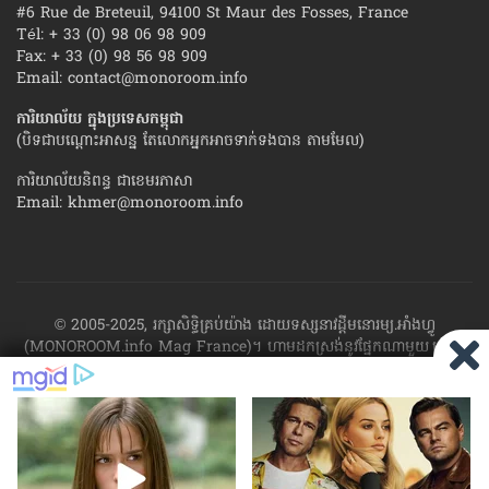
#6 Rue de Breteuil, 94100 St Maur des Fosses, France
Tél: + 33 (0) 98 06 98 909
Fax: + 33 (0) 98 56 98 909
Email:
contact@monoroom.info
ការិយាល័យ ក្នុង​ប្រទេស​កម្ពុជា
(បិទជាបណ្ដោះអាសន្ន តែលោកអ្នកអាចទាក់ទងបាន តាមមែល)
ការិយាល័យនិពន្ធ ជាខេមរភាសា
Email:
khmer@monoroom.info
© 2005-2025, រក្សាសិទ្ធិគ្រប់យ៉ាង ដោយទស្សនាវដ្ដី​មនោរម្យ.អាំងហ្វូ
(MONOROOM.info Mag France)។ ហាម​ដក​ស្រង់​នូវ​ផ្នែក​ណា​មួយ​ ឬ​ផ្នែក​
ទាំង​អស់ ​នៃ​ការ​ផ្សាយ​របស់​ទស្សនាវដ្ដី​​មនោរម្យ.អាំងហ្វូ យក​ទៅ​​បោះពុម្ព នៅ
លើក្រដាស ឬតាម​ប្រព័ន្ធ​អេឡិច​ត្រូនិច - ផ្សាយ​តាម​រលក​ធាតុអាកាស ឬតាមប្រព័ន្ធ
អេឡិចត្រូនិច - សរសេរ​ឡើង​វិញ ឬ​ចែក​ចាយ​ តាមវិធីណាក៏ដោយ ដោយ​គ្មាន​ការ​
យល់ព្រម ជា​លាយ​លក្ខណ៍​អក្សរ​ ពី​ចាងហ្វាង​ការ​ផ្សាយ​។
ផ្ទុយមកវិញ ដើម្បី​ទទួល​
បាននូវសិទ្ធិ​ទាំងនេះ សូម​ទាក់​ទង​មក​ទស្សនាវដ្ដី។