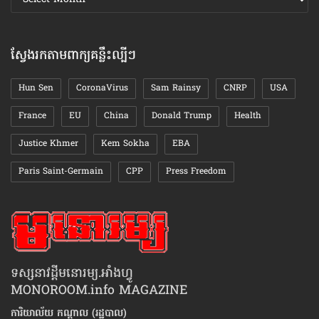
ឯកសារ
តាមខែ
ស្វែងរកតាមពាក្យគន្លឹះល្បីៗ
Hun Sen
CoronaVirus
Sam Rainsy
CNRP
USA
France
EU
China
Donald Trump
Health
Justice Khmer
Kem Sokha
EBA
Paris Saint-Germain
CPP
Press Freedom
ទស្សនាវដ្ដីមនោរម្យ.អាំងហ្វូ
MONOROOM.info MAGAZINE
ការិយាល័យ កណ្ដាល (រដ្ឋបាល)