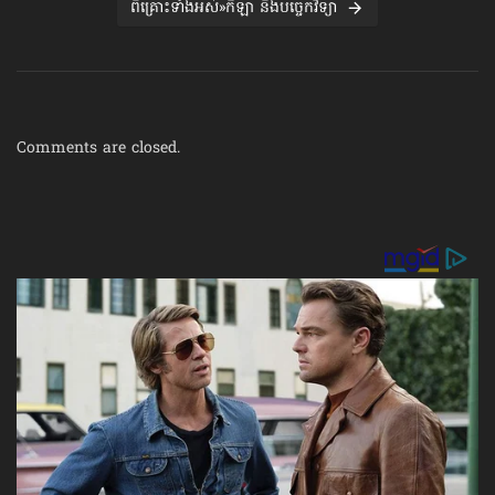
ពិគ្រោះទាំងអស់»កីឡា និងបច្ចេកវិទ្យា
Comments are closed.