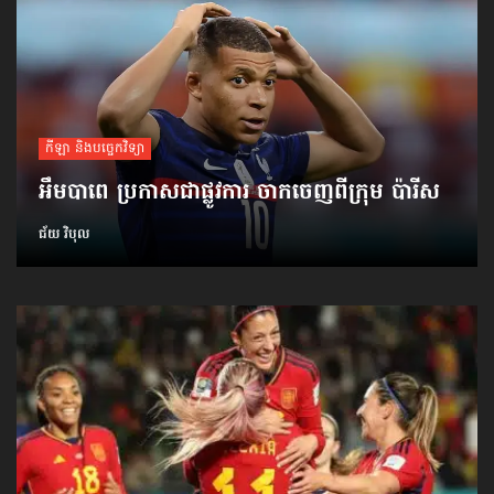
កីឡា និងបច្ចេកវិទ្យា
អឹមបាពេ ប្រកាសជាផ្លូវការ ចាកចេញពីក្រុម ប៉ារីស
ជ័យ វិបុល