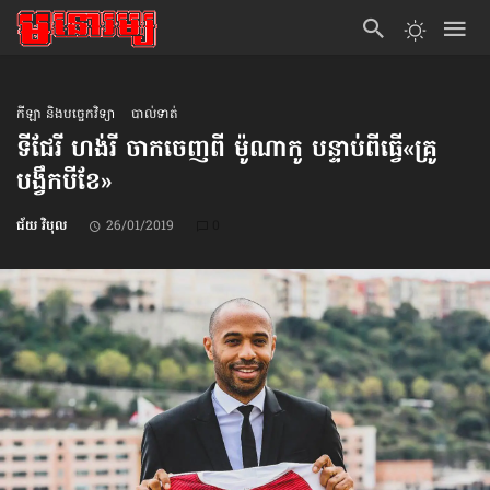
កីឡា និងបច្ចេកវិទ្យា
បាល់ទាត់
ទីជែរី ហង់រី ចាកចេញពី ម៉ូណាកូ បន្ទាប់ពីធ្វើ«គ្រូ
បង្វឹកបីខែ»
ជ័យ វិបុល
26/01/2019
0