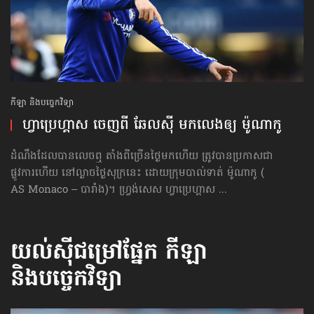
កីឡា និងបច្ចេកវិទ្យា
ហ្វាប្រេហ្គាស ចេញ​ពី​ ឆែលស៊ី មកលេង​ឲ្យ ម៉ូណាកូ
ដំណឹងដែលបានលេចឮ តាំងពីច្រើនថ្ងៃមកហើយ ត្រូវបានប្រកាសជា
ផ្លូវការហើយ នៅល្ងាចថ្ងៃសុក្រនេះ ដោយក្រុមបាល់ទាត់ ម៉ូណាកូ (
AS Monaco – បារាំង)។ ហ្វ្រង់សេស ហ្វាប្រេហ្គាស ...
យល់ស៊ីជម្រៅផ្នែក
កីឡា
និងបច្ចេកវិទ្យា