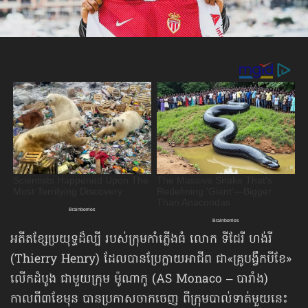
អតីតខ្សែប្រយុទ្ធដ៏ល្បី របស់ក្រុមកាំភ្លើងធំ លោក ទីជែរី ហង់រី
(Thierry Henry) ដែលបានប្រែក្លាយអាជីព ជា«គ្រូបង្វឹកបីខែ»​
លើកដំបូង ជាមួយក្រុម ម៉ូណាកូ (AS Monaco – បារាំង)
កាលពី៣ខែមុន បានប្រកាសចាកចេញ ពីក្រុមបាល់ទាត់មួយនេះ