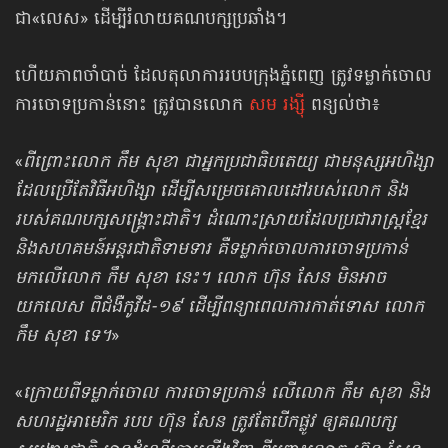
ជា«លេស» ដើម្បី​រំលាយ​គណបក្សប្រឆាំង។
ហើយភាពចាំបាច់ ដែលតុលាការរបបក្រុងភ្នំពេញ ត្រូវទម្លាក់ចោល​
ការចោទ​ប្រកាន់នោះ ត្រូវបានលោក
សម រង្ស៊ី
ពន្យល់ថា៖
«
ពីព្រោះលោក កឹម សុខា ជាអ្នកប្រជាធិបតេយ្យ ជាមនុស្សអហិង្សា
ដែលប្រើតែវិធី​អហិង្សា ដើម្បីសម្រេច​គោលដៅ​របស់លោក និង
របស់គណបក្សសង្គ្រោះជាតិ។ ដំណោះស្រាយ​​​ដែលប្រជារាស្ត្រខ្មែរ
និងសហគមន៍​អន្តរជាតិ​ទាមទារ គឺទម្លាក់ចោល​ការចោទ​ប្រកាន់
មកលើលោក កឹម សុខា នេះ។ លោក ហ៊ុន សែន មិនអាច
យកលេស ពីជំងឺកូវីដ-១៩ ដើម្បីពន្យាពេល​​ការកាត់ទោស លោក
កឹម សុខា ទេ។
»
«
ក្រោយពីទម្លាក់ចោល ការចោទប្រកាន់ លើលោក កឹម សុខា និង
សហរដ្ឋអាមេរិក របប ហ៊ុន សែន ត្រូវតែបើកផ្លូវ ឲ្យគណបក្ស