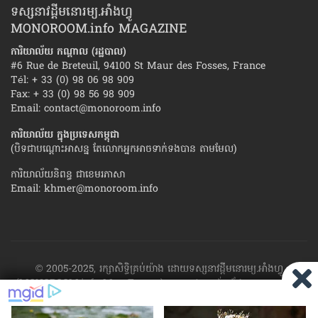
ទស្សនាវដ្ដីមនោរម្យ.អាំងហ្វូ
MONOROOM.info MAGAZINE
ការិយាល័យ កណ្ដាល (រដ្ឋបាល)
#6 Rue de Breteuil, 94100 St Maur des Fosses, France
Tél: + 33 (0) 98 06 98 909
Fax: + 33 (0) 98 56 98 909
Email:
contact@monoroom.info
ការិយាល័យ ក្នុង​ប្រទេស​កម្ពុជា
(បិទជាបណ្ដោះអាសន្ន តែលោកអ្នកអាចទាក់ទងបាន តាមមែល)
ការិយាល័យនិពន្ធ ជាខេមរភាសា
Email:
khmer@monoroom.info
© 2005-2025, រក្សាសិទ្ធិគ្រប់យ៉ាង ដោយទស្សនាវដ្ដី​មនោរម្យ.អាំងហ្វូ
(MONOROOM.info Mag France)។ ហាម​ដក​ស្រង់​នូវ​ផ្នែក​ណា​មួយ​ ឬ​ផ្នែក​
ទាំង​អស់ ​នៃ​ការ​ផ្សាយ​របស់​ទស្សនាវដ្ដី​​មនោរម្យ.អាំងហ្វូ យក​ទៅ​​បោះពុម្ព នៅ
លើក្រដាស ឬតាម​ប្រព័ន្ធ​អេឡិច​ត្រូនិច - ផ្សាយ​តាម​រលក​ធាតុអាកាស ឬតាមប្រព័ន្ធ