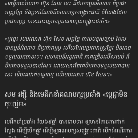
«
ទង្វើរបស់លោក ហ៊ុន សែន នេះ គឺជាការប្លនអំណាច ពីប្រជា
រាស្ត្រខ្មែរ និងប្លន់តំណែង​ពីគណបក្សសង្គ្រោះជាតិ តំណែងដែល
ប្រជារាស្ត្រ បានបោះឆ្នោតឲ្យគណបក្សសង្គ្រោះ​ជាតិ។
»
«
ដូច្នេះ របបលោក ហ៊ុន សែន សព្វថ្ងៃ ជារបបខុសច្បាប់ ដែល
បានប្លន់អំណាច ពីប្រជារាស្ត្រ ហើយដែល​ប្រជារាស្ត្រខ្មែរ មិនអាច
ទទួលយកបានទេ។ សហគមន៍អន្តរជាតិ ភាគច្រើន​លើសលប់ ក៏
មិនអាច​ទទួលបានដែរ។ ដោយសារតែគេមិនអាច​ទទួលយកបាន​
នេះ ទើបគេដាក់​ទណ្ឌកម្ម លើរបបលោក ហ៊ុន សែន។
»
សម រង្ស៊ី និងមេដឹកនាំ​គណបក្សប្រឆាំង «ប្ដេជ្ញាមិន
ចុះញ៉ម»
មេដឹកនាំប្រឆាំង វ័យ៦៩ឆ្នាំ បានទាមទារ ឲ្យមានវិធានការជាក់
ស្ដែង ដើម្បីបើកផ្លូវ ដើម្បីឲ្យគណបក្សសង្គ្រោះជាតិ បើកដំណើរការ