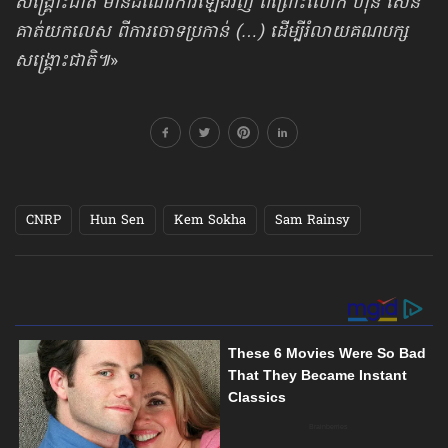
សង្គ្រោះជាតិ មានដំណើរការឡើងវិញ ពីព្រោះលោក ហ៊ុន សែន
គាត់យកលេស ពីការចោទប្រកាន់ (…) ដើម្បីរំលាយគណបក្ស​
សង្គ្រោះជាតិ៕
»
CNRP
Hun Sen
Kem Sokha
Sam Rainsy