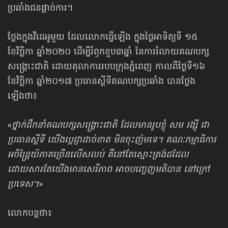
ប្រឆាំង​ជនផ្ដាច់ការ។
ថ្លែងក្នុងវីដេអូមួយ ដែលលោកធ្វើឡើង ក្នុងថ្ងៃអាទិត្យទី ១៥
ខែវិច្ឆិកា ឆ្នាំ២០២០ ដើម្បី​រំឭក​ខួប​៣ឆ្នាំ នៃការរំលាយគណបក្ស​
សង្គ្រោះជាតិ ដោយតុលាការរបប​ក្រុង​ភ្នំពេញ កាលពី​​ថ្ងៃទី១៦
ខែវិច្ឆិកា ឆ្នាំ២០១៧ ប្រធានស្ដីទីគណបក្សប្រឆាំង បានថ្លែង
ឡើងថា៖
«
ថ្នាក់ដឹកនាំគណបក្សសង្គ្រោះជាតិ ដែលមានរូបខ្ញុំ សម រង្ស៊ី ជា
ប្រធានស្ដីទី យើង​ប្ដេជ្ញា​ដាច់ខាត មិនចុះញ៉មទេ។ គណៈកម្មាធិការ
អចិន្ត្រៃយ៍ភាគច្រើនលើសលប់ គឺនៅតែ​ស្មោះត្រង់​ដដែល
ដោយសារតែយើងមានសេរីភាព អាចបញ្ចេញមតិបាន នៅក្រៅ​
ប្រទេស។
»
លោកបន្តថា៖