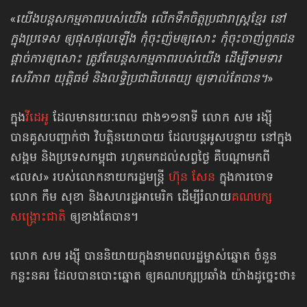
«
យើងបន្តសកម្មភាពរបស់យើង លើកទឹកចិត្តប្រជារាស្ត្រខ្មែរ នៅ
ក្នុងប្រទេស ឲ្យផុសផុល​ឡើង កុំចុះញ៉មឲ្យសោះ កុំចុះចាញ់ពួកជន
ផ្ដាច់ការឲ្យសោះ ត្រូវតែបន្ត​សកម្មភាពរបស់​យើង ដើម្បីទាមទារ
សេរីភាព យុត្តិធម៌ និងលទ្ធិប្រជាធិបតេយ្យ ឲ្យទាល់តែបាន។
»
ក្នុង
វីដេអូ
ដែលមានរយៈពេល ជាង១១នាទី លោក សម រង្ស៊ី
បានគូសបញ្ជាក់ថា វិបត្តិ​នយោបាយ ដែលបន្តអូសបន្លាយ នៅក្នុង
សង្គម និងប្រទេសកម្ពុជា រហូតមកដល់សព្វថ្ងៃ គឺបណ្ដាមកពី
«លេស» របស់លោកនាយករដ្ឋមន្ត្រី
ហ៊ុន សែន
ក្នុងការចោទ
លោក កឹម សុខា និងសហរដ្ឋអាមេរិក ដើម្បីរំលាយ​
គណបក្ស
សង្គ្រោះជាតិ
ឲ្យខាងតែបាន។
លោក សម រង្ស៊ី បាននិយាយក្នុងនាមពលរដ្ឋម្ចាស់ឆ្នោត ចំនួន
កន្លះនគរ ដែលបាន​បោះឆ្នោត ឲ្យគណបក្សប្រឆាំង យ៉ាងដូច្នេះថា៖