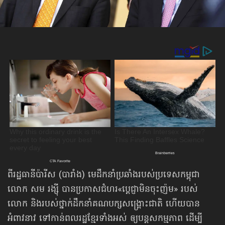
ពីរដ្ឋធានីប៉ារីស (បារាំង) មេដឹកនាំប្រឆាំងរបស់ប្រទេសកម្ពុជា
លោក សម រង្ស៊ី បាន​ប្រកាស​ជំហរ​«ប្ដេជ្ញាមិនចុះញ៉ម» របស់
លោក និងរបស់ថ្នាក់ដឹកនាំ​គណបក្សសង្គ្រោះជាតិ ហើយបាន
អំពាវនាវ​ ទៅកាន់​ពលរដ្ឋខ្មែរ​​ទាំងអស់ ឲ្យបន្តសកម្មភាព ដើម្បី