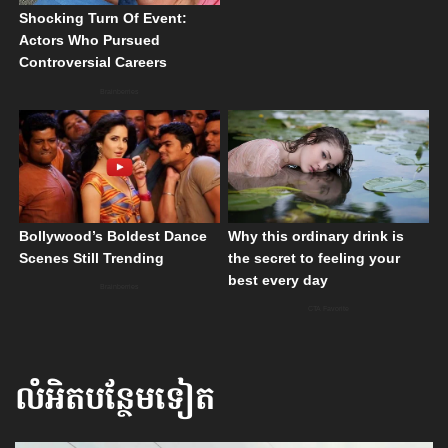
លំអិតបន្ថែមទៀត