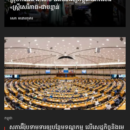
«ស្ត្រីសេរីភាព»​ជាបន្ទាន់
សេក មនោរកុមារ
កម្ពុជា
សភាអ៊ឺរ៉ុបទាមទារ​ឲ្យបន្ថែម​ទណ្ឌកម្ម លើសេដ្ឋកិច្ច​និងមេ