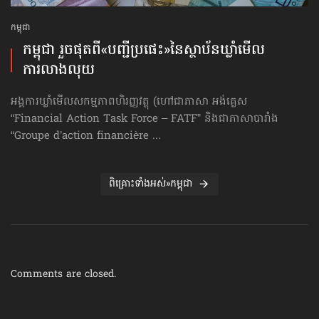
កម្ពុជា
កម្ពុជា រួចផុតពី«បញ្ជីប្រផេះ»​នៃស្ថាប័ន​ឃ្លាំមើល​
ការលាងលុយ
អង្គការឃ្លាំមើលសកម្មភាពហិរញ្ញវត្ថុ (ហៅ​ជា​ភាសា អង់គ្លេស
“Financial Action Task Force – FATF” និងជាភាសាបារាំង
“Groupe d’action financière ...
ពិគ្រោះទាំងអស់»កម្ពុជា
Comments are closed.