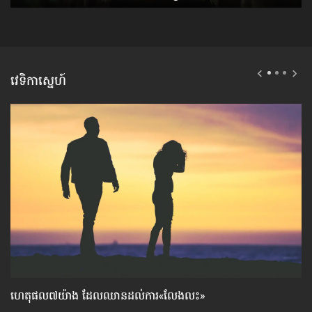
វេទិកាស្នេហ៍
ហេតុផល៧យ៉ាង ដែល​ឈាន​ដល់​ការ«លែងលះ»
បញ