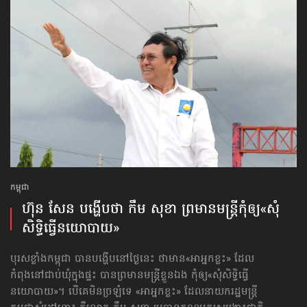
កម្ពុជា
ហ៊ុន សែន បង្ហើបថា កឹម សុខា ព្រមាន​មន្ត្រី​កុំឲ្យ​«សុំ
សិទ្ធិ​ធ្វើនយោបាយ»
បុរសខ្លាំងកម្ពុជា បានបង្ហើបនៅថ្ងៃនេះ ថាមាន«អាអ្នកខ្លះ» ដែល
កំពុងនៅជា​ប់ឃុំក្នុងផ្ទះ បានព្រមានមន្ត្រីខ្លួនឯង កុំឲ្យ​«សុំសិទ្ធិ​ធ្វើ
នយោបាយ»។ បើគេមិនច្រឡំទេ «អាអ្នកខ្លះ» ដែលនាយករដ្ឋមន្ត្រី