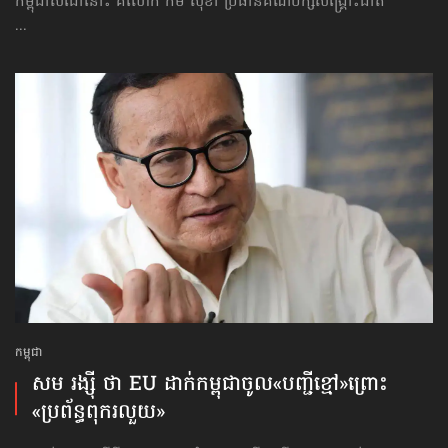
កម្ពុជាសំដៅនោះ គឺលោក កឹម សុខា ប្រធានគណបក្ស​សង្គ្រោះជាតិ
...
កម្ពុជា
សម រង្ស៊ី ថា EU ដាក់កម្ពុជា​ចូល​«បញ្ជីខ្មៅ»​ព្រោះ​
«ប្រព័ន្ធពុករលួយ»