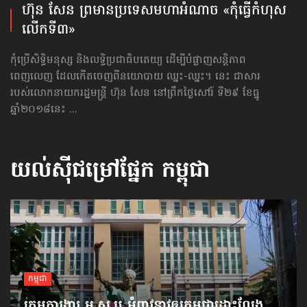
ហ៊ុន សែន ព្រមាន​ប្រទេស​មហាអំណាច «កុំធ្វើ​កំហុស​
លើក​ទី៣»
កុំប្រើសិទ្ធិមនុស្ស និងលទ្ធិប្រជាធិបតេយ្យ ដើម្បីបំផ្លាញសន្តិភាព
ពេញលេញ ដែលកើតចេញពីនយោបាយ ឈ្នះ-ឈ្នះ។ នេះ ជាសារ
របស់លោកនាយករដ្ឋមន្ត្រី ហ៊ុន សែន នៅព្រឹកថ្ងៃសៅរ៍ ទី២៩ ខែធ្នូ
ឆ្នាំ២០១៨នេះ ...
យល់ស៊ីជម្រៅផ្នែក
កម្ពុជា
កម្ពុជា
ក្រុមការងារ អ.ស.ប អំពាវនាវ​ឲ្យកម្ពុជា​ដោះលែង​