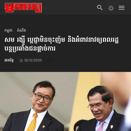
កម្ពុជា
ដំណឹង
សម រង្ស៊ី ប្ដេជ្ញាមិនចុះញ៉ម និងអំពាវនាវ​ឲ្យពលរដ្ឋ
បន្តប្រឆាំង​ជនផ្ដាច់ការ
ដារារិទ្ធ
16/11/2020
0