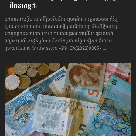
ដឹកនាំកម្ពុជា
នៅមុននេះបន្តិច សភាអ៊ឺរ៉ុបទើបនឹងអនុម័តដំណោះស្រាយមួយ ជុំវិញ
ស្ថានភាពនយោបាយ ការគោរព​លទ្ធិ​ប្រជាធិបតេយ្យ និងសិទ្ធិមនុស្ស
នៅក្នុងប្រទេសកម្ពុជា ដោយទាមទារឲ្យគណៈកម្មអ៊ឺរ៉ុប គ្រោងដាក់​
ទណ្ឌកម្ម លើសេដ្ឋកិច្ច​និងមេដឹកនាំកម្ពុជា បន្ថែមទៀត។ ដំណោះ
ស្រាយ៧ចំណុច ដែលមានលេខ «P9_TA(2023)0085» ...