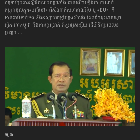
សម្រាប់ប្រធានស្ដីទីគណបក្សប្រឆាំង បានលើកឡើងថា ការដាក់
កម្ពុជា​ចូលក្នុង​«បញ្ជីខ្មៅ» ពីសំណាក់​សហភាព​អ៊ឺរ៉ុប ឬ «EU» គឺ
មានជាប់ទាក់ទង នឹង​ឧស្សាហកម្ម​ល្បែងស៊ីសង ដែលរីកដុះដាលដូច
ផ្សិត នៅកម្ពុជា និងការផ្ទេរប្រាក់ ដ៏គួរឲ្យសង្ស័យ ដើម្បីទិញ​អចលន
ទ្រព្យ។ ...
កម្ពុជា