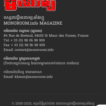
ទស្សនាវដ្ដីមនោរម្យ.អាំងហ្វូ
MONOROOM.info MAGAZINE
ការិយាល័យ កណ្ដាល (រដ្ឋបាល)
#6 Rue de Breteuil, 94100 St Maur des Fosses, France
Tél: + 33 (0) 98 06 98 909
Fax: + 33 (0) 98 56 98 909
Email:
contact@monoroom.info
ការិយាល័យ ក្នុង​ប្រទេស​កម្ពុជា
(បិទជាបណ្ដោះអាសន្ន តែលោកអ្នកអាចទាក់ទងបាន តាមមែល)
ការិយាល័យនិពន្ធ ជាខេមរភាសា
Email:
khmer@monoroom.info
© 2005-2025, រក្សាសិទ្ធិគ្រប់យ៉ាង ដោយទស្សនាវដ្ដី​មនោរម្យ.អាំងហ្វូ