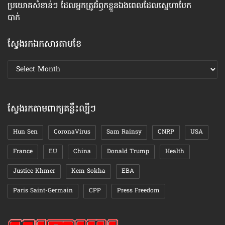
ប្រយោគ​សំខាន់ៗ ដែល​អ្នក​ត្រូវ​រំឭក​ខ្លួនឯង​ពេល​ដែល​ស្នេហា​បែក
ហេ
បាក់
ស្វែងរកឯកសារតាមខែ
ស្វែងរក
ឯកសារ
តាមខែ
ស្វែងរកតាមពាក្យគន្លឹះល្បីៗ
Hun Sen
CoronaVirus
Sam Rainsy
CNRP
USA
France
EU
China
Donald Trump
Health
Justice Khmer
Kem Sokha
EBA
Paris Saint-Germain
CPP
Press Freedom