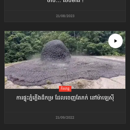
ចាប់… ថើបមាត់ !
21/08/2023
កំសាន្ដ
ការផ្ទុះភ្នំភ្លើងដ៏កម្រ ដែលចេញតែភក់ នៅម៉ាឡេស៊ី
21/09/2022