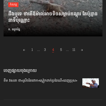
កំសាន្ដ
ដឹងឬទេ ថាតើឪម៉ាល់អាចទិចសម្លាប់កណ្ដុរ តែប៉ុន្មាន
នាទីប៉ុណ្ណោះ
ក. ឈូករ័ត្ន
Posts
1
...
3
4
5
...
11
navigation
ចេញផ្សាយចុងក្រោយ
ខឹម វាសនា ថា«ស្រីចរិតថោក»​ស្លៀកពាក់ប្រពៃណី​«ដេញប្រុស»