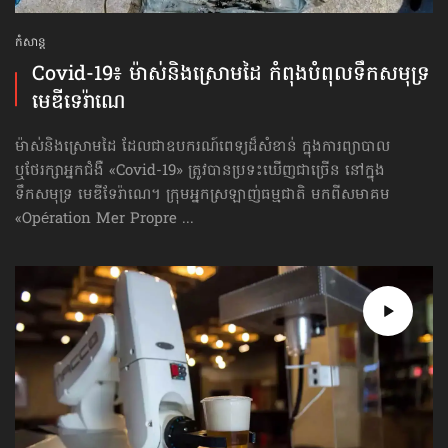
កំសាន្ដ
Covid-19៖ ម៉ាស់​និង​ស្រោមដៃ កំពុង​បំពុល​ទឹកសមុទ្រ​
មេឌីទេរ៉ាណេ
ម៉ាស់​និង​ស្រោមដៃ ដែលជាឧបករណ៍ពេទ្យ​ដ៏សំខាន់ ក្នុងការព្យាបាល
ឬថែរក្សាអ្នកជំងឺ «Covid-19» ត្រូវបានប្រទះឃើញជាច្រើន នៅក្នុង
ទឹកសមុទ្រ មេឌីទែរ៉ាណេ។ ក្រុមអ្នក​ស្រឡាញ់​ធម្មជាតិ មកពីសមាគម
«Opération Mer Propre ...