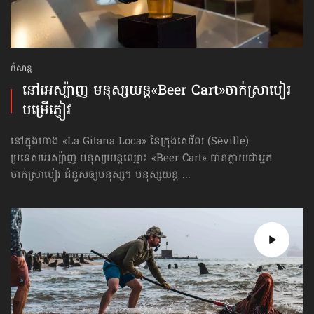
កំសាន្ដ
នៅអេស្ប៉ាញ មនុស្សយន្ដ​​«Beer Cart»​ចាក់​ស្រាបៀរ​
បម្រើភ្ញៀវ
នៅក្នុងហាង «La Gitana Loca» នៃក្រុងសេវីល (Séville)
ប្រទេសអេស្ប៉ាញ មនុស្ស​យន្ដឈ្មោះ «Beer Cart» បានក្លាយជាអ្នក
ចាក់ស្រាបៀរ ជំនួសឲ្យមនុស្ស។ មនុស្សយន្ដ ...