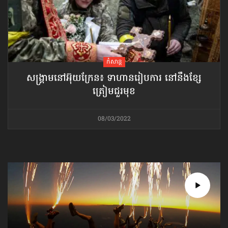
កំសាន្ដ
សង្គ្រាមនៅអ៊ុយក្រែន៖ ទាហានរៀបការ នៅនឹង​ខ្សែ
ត្រៀម​ជួរមុខ
08/03/2022