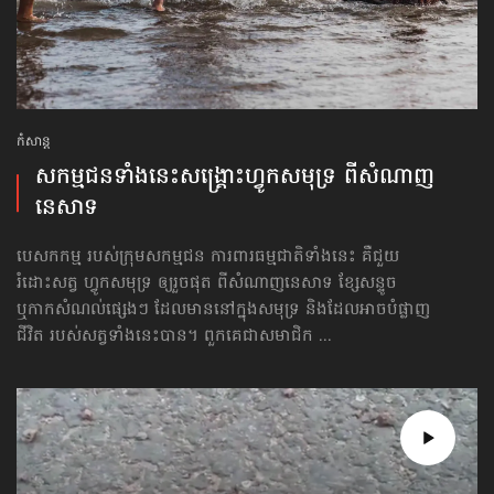
កំសាន្ដ
សកម្មជន​ទាំងនេះ​សង្គ្រោះ​ហ្វូក​សមុទ្រ ពី​សំណាញ​​
នេសាទ
បេសកកម្ម របស់ក្រុមសកម្មជន ការពារធម្មជាតិទាំងនេះ គឺជួយ
រំដោះសត្វ ហ្វូកសមុទ្រ ឲ្យរួចផុត ពី​សំណាញ​​នេសាទ ខ្សែសន្ទូច
ឬកាកសំណល់ផ្សេងៗ ដែលមាននៅក្នុងសមុទ្រ និងដែលអាចបំផ្លាញ
ជីវិត របស់សត្វទាំងនេះបាន។ ពួកគេជាសមាជិក ...