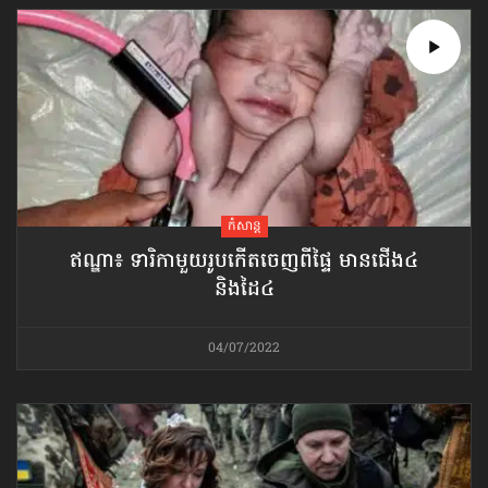
កំសាន្ដ
ឥណ្ឌា៖ ទារិកាមួយរូប​កើតចេញពីផ្ទៃ មានជើង៤
និងដៃ៤
04/07/2022