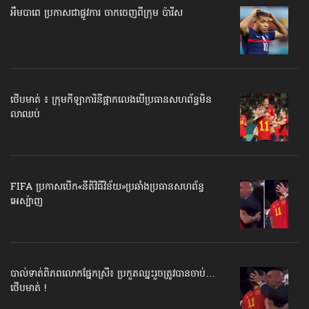
អឹមបាពេ ប្រកាសជាផ្លូវការ ចាកចេញពីក្រុម ប៉ារីស
ថើបមាត់ ៖ ក្រុមកីឡាការិនី​ផ្អាកលេង​​បើប្រធានសហព័ន្ធ​មិន
លាឈប់
FIFA ប្រកាសបើក​«នីតិវិធីវិន័យ»​ប្រឆាំងប្រធានសហព័ន្ធ​
អេស្ប៉ាញ
បាល់ទាត់​ពិភពលោក​ផ្នែកស្រី៖ ប្រកួតឈ្នះរួច​ត្រូវបានចាប់…
ថើបមាត់ !