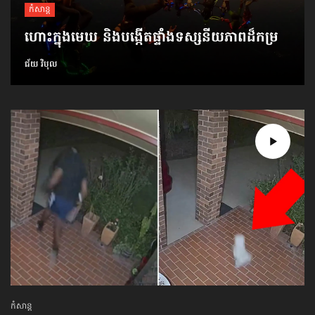
កំសាន្ដ
ហោះក្នុងមេឃ និង​បង្កើត​ផ្ទាំងទស្សនីយភាព​ដ៏កម្រ
ជ័យ វិបុល
កំសាន្ដ