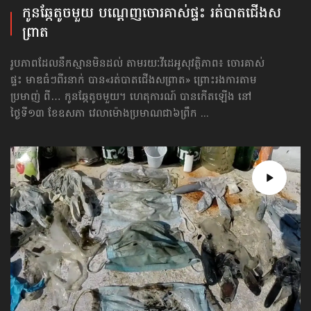
កូនឆ្កែ​តូចមួយ បណ្ដេញ​​ចោរគាស់​ផ្ទះ រត់​បាតជើង​ស
ព្រាត
រូបភាពដែលនឹកស្មានមិនដល់ តាមរយៈវីដេអូសុវត្ថិភាព៖ ចោរគាស់
ផ្ទះ មាឌធំៗពីរនាក់ បាន«រត់​បាតជើង​សព្រាត» ព្រោះរងការតាម
ប្រមាញ់ ពី… កូនឆ្កែតូចមួយ។ ហេតុការណ៍ បានកើតឡើង នៅ
ថ្ងៃទី១៣ ខែឧសភា វេលាម៉ោងប្រមាណជា៦ព្រឹក ...