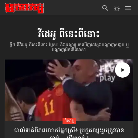
វីដេអូ ពីនេះពីនោះ
ខ្លីៗ ពីវីដេអូ ពីនេះពីនោះ ប្លែកៗ និងអស្ចារ្យ រកឃើញនៅក្នុងបណ្ដាញសង្គម ឬ
បណ្ដាញអ៊ិនធើណែត។
កំសាន្ដ
បាល់ទាត់​ពិភពលោក​ផ្នែកស្រី៖ ប្រកួតឈ្នះរួច​ត្រូវបាន