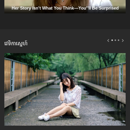
វេទិកាស្នេហ៍