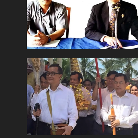
ប្រពៃណី​«ដេញប្រុស»
អឹមបាពេ ប្រកាសជាផ្លូវការ
ចាកចេញពីក្រុម ប៉ារីស
ថើបមាត់ ៖ ក្រុមកីឡាការិនី​
ផ្អាកលេង​​បើប្រធានសហព័ន្ធ​
មិនលាឈប់