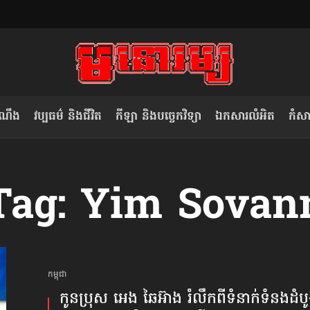
ំណឹង
វប្បធម៌ និងជីវិត
កីឡា និងបច្ចេកវិទ្យា
ឯកសារលំអិត
កំសាន
សម រង្ស៊ី៖ កម្ពុជាគួរមើលគំរូ​តាម​
លិខិតប្រិយមិត្ត៖ «កាមតណ្ហា​
Tag: Yim Sovan
វៀតណាម ក្នុង​ការប្តូរ​មេដឹកនាំ របស់​
មនុស្ស»
ខ្លួន
កម្ពុជា
កូន​ប្រុស អេង ឆៃអ៊ាង រំលឹក​ពី​ទំនាក់​ទំនង​ដំបូ