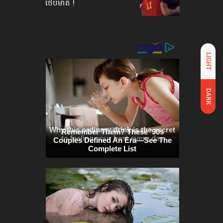
ថើបមាត់ !
LIGHT
DARK