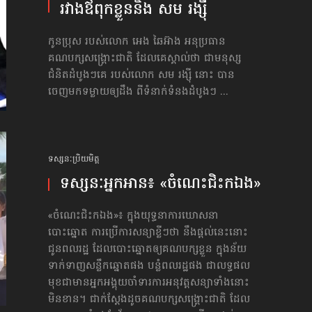
រវាង​ឪពុក​ខ្លួននិង សម រង្ស៊ី
កូន​ប្រុស របស់លោក អេង ឆៃអ៊ាង អនុប្រធាន
គណបក្សសង្គ្រោះជាតិ ដែលគេស្គាល់ថា ជាមនុស្ស
ជំនិតដំបូងៗគេ របស់លោក សម រង្ស៊ី នោះ បាន
ចេញមកទម្លាយឲ្យដឹង ពីទំនាក់ទំនងដំបូងៗ ...
ទស្សនៈប្រិយមិត្ត
ទស្សនៈអ្នក​អាន៖ «ចំណេះ​ជិះ​ក​ឯង»
«ចំណេះ​ជិះ​ក​ឯង»៖ ក្នុងយុទ្ធនាការឃោសនា
បោះឆ្នោត ការប្រើការសន្យាខ្លីៗថា នឹងផ្ដល់នេះនោះ
ជូនពលរដ្ឋ ដែលបោះឆ្នោត​ឲ្យ​គណបក្សខ្លួន ក្នុងន័យ
ទាក់ទាញសន្លឹក​ឆ្នោត​ផង បន្លំពលរដ្ឋផង ជាលទ្ធផល
មុខជា​មានអ្នក​អង្គុយ​ចាំទារ​ការ​អនុវត្ដសន្យា​ទាំងនោះ​
មិនខាន។ ជាក់ស្ដែងដូចគណបក្សសង្គ្រោះជាតិ ដែល