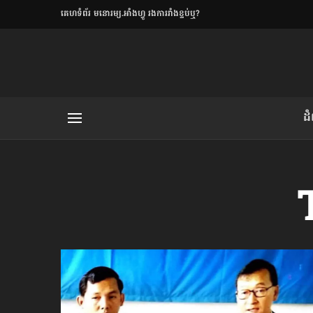
​គេហទំព័រ មនោរម្យ.អាំងហ្វូ រងការរាំងខ្ទប់ឬ?
ិយមិត្ត
ដ
យមិត្ត៖ «កាមតណ្ហា​
លិខិតប្រិយមិត្ត៖ «អំពីទោសៈ»
រថ្មីចុងក្រោយ
ខឹម វាសនា ថា«ស្រី
ចរិតថោក»​ស្លៀកពាក់