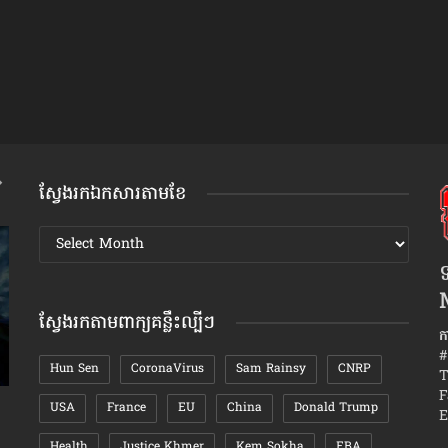
ស្វែងរកឯកសារតាមខែ
ស្វែងរក
ឯកសារ
ទ
តាមខែ
ស្វែងរកតាមពាក្យគន្លឹះល្បីៗ
ក
#
Hun Sen
CoronaVirus
Sam Rainsy
CNRP
T
F
USA
France
EU
China
Donald Trump
វិធីសាស្រ្តយកឈ្នះ​ចិត្ត«អនាគតម្តាយក្មេក»
ស្ដ្រីរឹង
E
Health
Justice Khmer
Kem Sokha
EBA