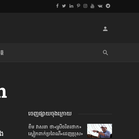
្ដ
លិខិតប្រិយមិត្ត៖ «អំពីទោសៈ»
n
ចេញផ្សាយចុងក្រោយ
ខឹម វាសនា ថា«ស្រីចរិតថោក»​
ង​
ស្លៀកពាក់ប្រពៃណី​«ដេញប្រុស»