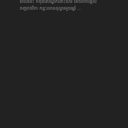
ពេលនេះ ​កំពុង​តែវ័ណ្ឌក​​ដោះ​សារ គេច​ពីការផ្ដល់
កញ្ចប់ថវិកា កន្លះលានដុល្លារមួយឆ្នាំ ...