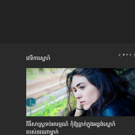
វេទិកាស្នេហ៍
»?
វិធីសាស្រ្ត​ទប់​អារម្មណ៍ កុំឱ្យធ្លាក់​ក្នុងអន្លង់ស្នេហ៍
របស់​នរណា​ម្នាក់