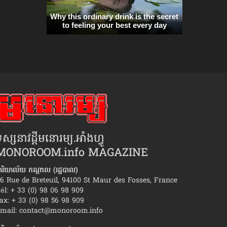
ស្សនាវដ្ដីមនោរម្យ.អាំងហ្វូ
MONOROOM.info MAGAZINE
ារិយាល័យ កណ្ដាល (រដ្ឋបាល)
6 Rue de Breteuil, 94100 St Maur des Fosses, France
él: + 33 (0) 98 06 98 909
ax: + 33 (0) 98 56 98 909
មាំស្រលាញ់មនុស្សប្រុស«ប្រភេទណា»?
វិធីសាស្រ្ត​ទប់​អារម្មណ៍ កុ
mail:
contact@monoroom.info
របស់​នរណា​ម្នាក់