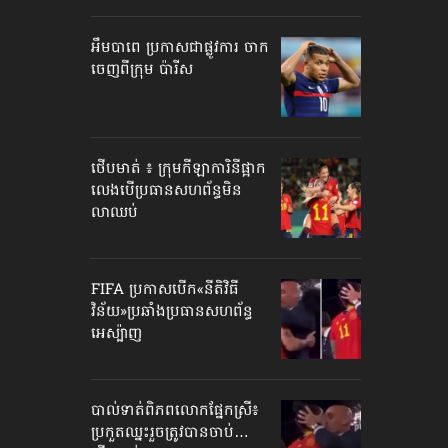
អឹមបាពេ ប្រកាសជាផ្លូវការ ចាក
ចេញពីក្រុម ប៉ារីស
ថើបមាត់ ៖ ក្រុមកីឡាការិនី​ផ្អាក
លេង​​បើប្រធានសហព័ន្ធ​មិន
លាឈប់
FIFA ប្រកាសបើក​«នីតិវិធី
វិន័យ»​ប្រឆាំងប្រធានសហព័ន្ធ​
អេស្ប៉ាញ
បាល់ទាត់​ពិភពលោក​ផ្នែកស្រី៖
ប្រកួតឈ្នះរួច​ត្រូវបានចាប់…