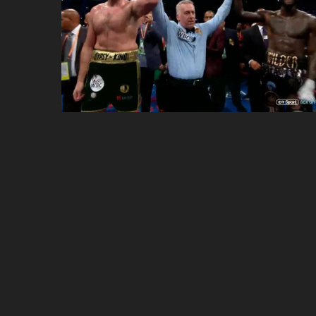
ប្រពៃណី​«ដេញប្រុស»
អឹមបាពេ ប្រកាសជាផ្លូវការ
ចាកចេញពីក្រុម ប៉ារីស
ថើបមាត់ ៖ ក្រុមកីឡាការិនី​
ផ្អាកលេង​​បើប្រធានសហព័ន្ធ​
មិនលាឈប់