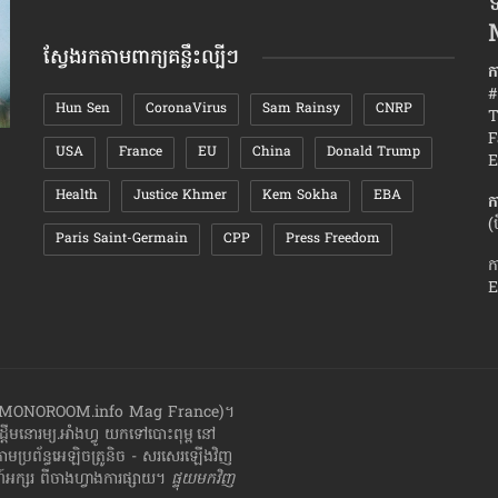
ទ
តាមខែ
ស្វែងរកតាមពាក្យគន្លឹះល្បីៗ
ក
#
Hun Sen
CoronaVirus
Sam Rainsy
CNRP
T
F
USA
France
EU
China
Donald Trump
រឿង៧យ៉ាង ​ដែល​ភរិយា​គ្រប់​រូប​ចង់​បាន ពី​ស្វាមី​
បញ្ហា៨ចំណុ
E
របស់​ខ្លួន
អាពាហ៍ពិ
Health
Justice Khmer
Kem Sokha
EBA
ក
(
Paris Saint-Germain
CPP
Press Freedom
ក
E
ាំងហ្វូ (MONOROOM.info Mag France)។
ដ្ដី​​មនោរម្យ.អាំងហ្វូ យក​ទៅ​​បោះពុម្ព នៅ
តាមប្រព័ន្ធអេឡិចត្រូនិច - សរសេរ​ឡើង​វិញ
្សរ​ ពី​ចាងហ្វាង​ការ​ផ្សាយ​។
ផ្ទុយមកវិញ