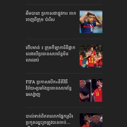
អឹមបាពេ ប្រកាសជាផ្លូវការ ចាក
ចេញពីក្រុម ប៉ារីស
ថើបមាត់ ៖ ក្រុមកីឡាការិនី​ផ្អាក
លេង​​បើប្រធានសហព័ន្ធ​មិន
លាឈប់
FIFA ប្រកាសបើក​«នីតិវិធី
វិន័យ»​ប្រឆាំងប្រធានសហព័ន្ធ​
អេស្ប៉ាញ
បាល់ទាត់​ពិភពលោក​ផ្នែកស្រី៖
ប្រកួតឈ្នះរួច​ត្រូវបានចាប់…