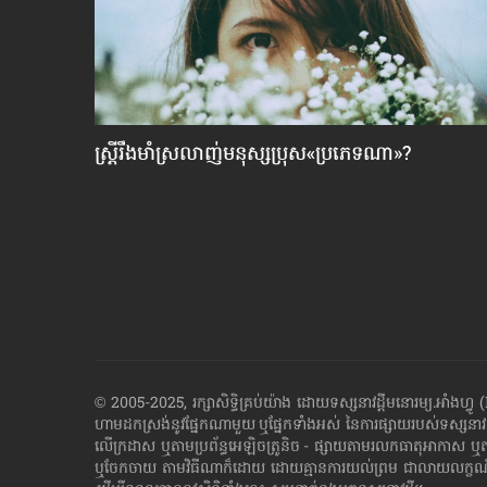
​
ស្ដ្រីរឹងមាំស្រលាញ់មនុស្សប្រុស«ប្រភេទណា»?
© 2005-2025, រក្សាសិទ្ធិគ្រប់យ៉ាង ដោយទស្សនាវដ្ដី​មនោរម្យ.អ
ហាម​ដក​ស្រង់​នូវ​ផ្នែក​ណា​មួយ​ ឬ​ផ្នែក​ទាំង​អស់ ​នៃ​ការ​ផ្សាយ​របស់​ទស្សនាវ
លើក្រដាស ឬតាម​ប្រព័ន្ធ​អេឡិច​ត្រូនិច - ផ្សាយ​តាម​រលក​ធាតុអាកាស ឬ
ឬ​ចែក​ចាយ​ តាមវិធីណាក៏ដោយ ដោយ​គ្មាន​ការ​យល់ព្រម ជា​លាយ​លក្ខណ៍​អក