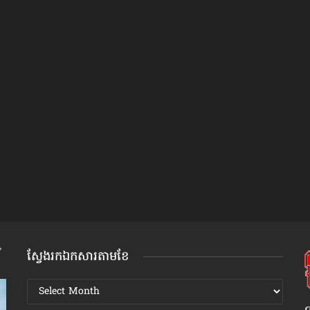
ស្វែងរកឯកសារតាមខែ
ស្វែងរក
ឯកសារ