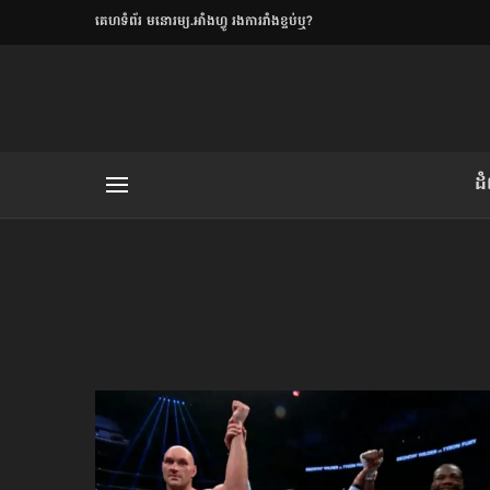
​គេហទំព័រ មនោរម្យ.អាំងហ្វូ រងការរាំងខ្ទប់ឬ?
ិយមិត្ត
ដ
យមិត្ត៖ «កាមតណ្ហា​
លិខិតប្រិយមិត្ត៖ «អំពីទោសៈ»
រថ្មីចុងក្រោយ
ខឹម វាសនា ថា«ស្រី
ចរិតថោក»​ស្លៀកពាក់