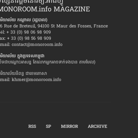
ស្សនាវដ្ដីមនោរម្យ.អាំងហ្វូ
MONOROOM.info MAGAZINE
ារិយាល័យ កណ្ដាល (រដ្ឋបាល)
6 Rue de Breteuil, 94100 St Maur des Fosses, France
él: + 33 (0) 98 06 98 909
ax: + 33 (0) 98 56 98 909
ច ​ដែល​កើត​ឡើង​ទូទៅ ក្នុង«​ជីវិត​
ស្ដ្រីរឹងមាំស្រលាញ់ម
mail:
contact@monoroom.info
ពាហ៍»
ារិយាល័យ ក្នុង​ប្រទេស​កម្ពុជា
បិទជាបណ្ដោះអាសន្ន តែលោកអ្នកអាចទាក់ទងបាន តាមមែល)
ារិយាល័យនិពន្ធ ជាខេមរភាសា
mail:
khmer@monoroom.info
RSS
SP
MIRROR
ARCHIVE