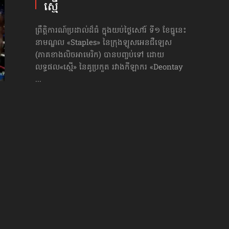
ស្មើ
ព្រឹត្តិការណ៍ប្រដាល់ដ៏ធំ ក្នុងយប់ថ្ងៃសៅរ៍ ទី១ ខែធ្នូនេះ
នាមណ្ឌល «Staples» នៃក្រុងឡូសអេនជឺឡេស
(ភាគខាងលិចអាមេរិក) បានបញ្ចប់ទៅ ដោយ
លទ្ធផល«ស្មើ» នៃគូប្រកួត រវាងកីឡាករ «Deontay
...