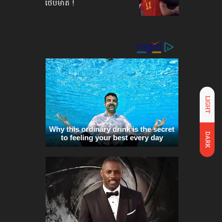
ថើបមាត់ !
LIGHT
DARK