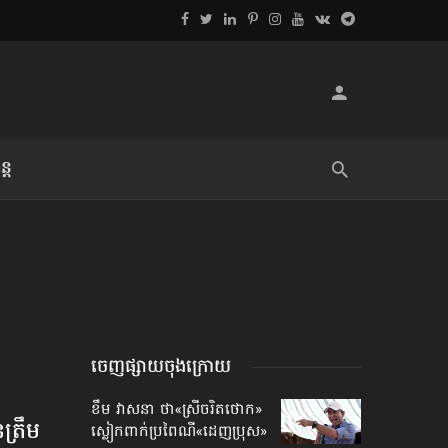
្ដ
លិខិតប្រិយមិត្ត៖ «អំពីទោសៈ»
ចេញផ្សាយចុងក្រោយ
ខឹម វាសនា ថា«ស្រីចរិតថោក»​
្រឹម​
ស្លៀកពាក់ប្រពៃណី​«ដេញប្រុស»