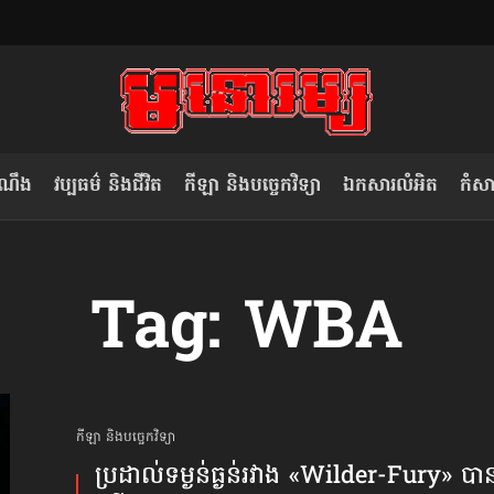
ំណឹង
វប្បធម៌ និងជីវិត
កីឡា និងបច្ចេកវិទ្យា
ឯកសារលំអិត
កំសាន
សម រង្ស៊ី៖ កម្ពុជាគួរមើលគំរូ​តាម​
លិខិតប្រិយមិត្ត៖ «កាមតណ្ហា​
Tag: WBA
វៀតណាម ក្នុង​ការប្តូរ​មេដឹកនាំ របស់​
មនុស្ស»
ខ្លួន
កីឡា និងបច្ចេកវិទ្យា
ប្រដាល់​ទម្ងន់​ធ្ងន់​រវាង «Wilder-Fury» បាន​ត