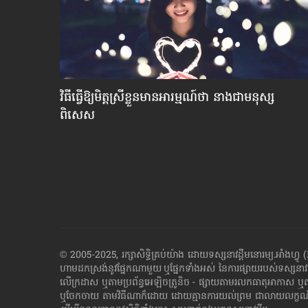
ប់​ឡើង​
វិធី​ធ្វើ​ឱ្យ​មិត្ត​ស្រី​ខ្លួន​មាន​អារម្មណ៍​ថា នាង​ជា​មនុស្ស​
ពិសេស
© 2005-2025, រក្សាសិទ្ធិគ្រប់យ៉ាង ដោយទស្សនាវដ្ដី​មនោរម្យ.អ
ហាម​ដក​ស្រង់​នូវ​ផ្នែក​ណា​មួយ​ ឬ​ផ្នែក​ទាំង​អស់ ​នៃ​ការ​ផ្សាយ​របស់​ទស្សនាវ
លើក្រដាស ឬតាម​ប្រព័ន្ធ​អេឡិច​ត្រូនិច - ផ្សាយ​តាម​រលក​ធាតុអាកាស ឬ
ឬ​ចែក​ចាយ​ តាមវិធីណាក៏ដោយ ដោយ​គ្មាន​ការ​យល់ព្រម ជា​លាយ​លក្ខណ៍​អក