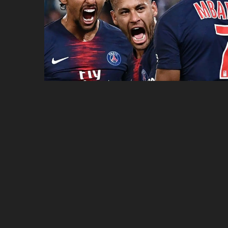
ប្រពៃណី​«ដេញប្រុស»
អឹមបាពេ ប្រកាសជាផ្លូវការ
ចាកចេញពីក្រុម ប៉ារីស
ថើបមាត់ ៖ ក្រុមកីឡាការិនី​
ផ្អាកលេង​​បើប្រធានសហព័ន្ធ​
មិនលាឈប់