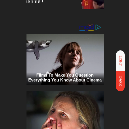
ថើបមាត់ !
LIGHT
DARK