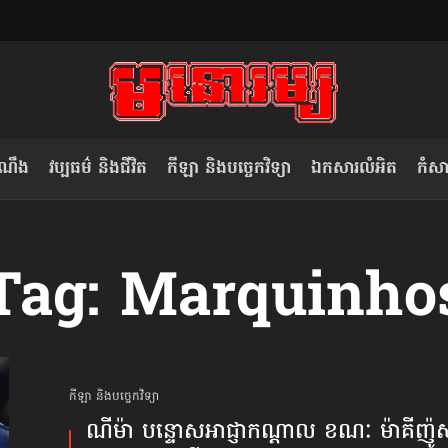
ំណឹង
វប្បធម៌ និងជីវិត
កីឡា និងបច្ចេកវិទ្យា
ឯកសារលំអិត
កំសាន
សម រង្ស៊ី៖ កម្ពុជាគួរមើលគំរូ​តាម​
លិខិតប្រិយមិត្ត៖ «កាមតណ្ហា​
Tag: Marquinho
វៀតណាម ក្នុង​ការប្តូរ​មេដឹកនាំ របស់​
មនុស្ស»
ខ្លួន
កីឡា និងបច្ចេកវិទ្យា
ណីម៉ា បន្ទោសអាជ្ញាកណ្ដាល ខណៈ ម៉ាគីញ៉ូ