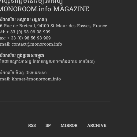
ស្សនាវដ្ដីមនោរម្យ.អាំងហ្វូ
MONOROOM.info MAGAZINE
ារិយាល័យ កណ្ដាល (រដ្ឋបាល)
6 Rue de Breteuil, 94100 St Maur des Fosses, France
él: + 33 (0) 98 06 98 909
ax: + 33 (0) 98 56 98 909
េះដូង​ប្រេះស្រាំ»​ហើយ អាច​ប៉ះ​ភ្ជាប់​ឡើង​
វិធី​ធ្វើ​ឱ្យ​មិត្ត​ស្រី​ខ្ល
mail:
contact@monoroom.info
ពិសេស
ារិយាល័យ ក្នុង​ប្រទេស​កម្ពុជា
បិទជាបណ្ដោះអាសន្ន តែលោកអ្នកអាចទាក់ទងបាន តាមមែល)
ារិយាល័យនិពន្ធ ជាខេមរភាសា
mail:
khmer@monoroom.info
RSS
SP
MIRROR
ARCHIVE