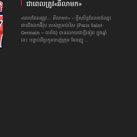
ជាពេលត្រូវ«ឆីលាមក»
«ពេលដែលត្រូវ… ឆីលាមក» – ក្ដីសុបិន្តដែលចង់ឈ្នះ
ជាជើងឯកអ៊ឺរ៉ុប របស់ក្រុមប៉ារីស (Paris Saint-
Germain – បារាំង) បានរលាយជាថ្មីទៀត ក្នុងឆ្នាំ
នេះ បន្ទាប់ពីប្រកួតចាញ់ក្រុម មែនញូ ...