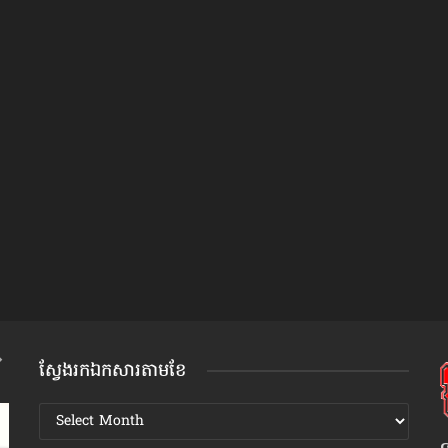
ស្វែងរកឯកសារតាមខែ
ស្វែងរក
ឯកសារ