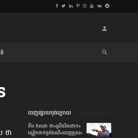
្ដ
លិខិតប្រិយមិត្ត៖ «អំពីទោសៈ»
s
ចេញផ្សាយចុងក្រោយ
ខឹម វាសនា ថា«ស្រីចរិតថោក»​
ស ថា
ស្លៀកពាក់ប្រពៃណី​«ដេញប្រុស»