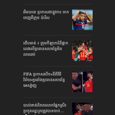
អឹមបាពេ ប្រកាសជាផ្លូវការ ចាក
ចេញពីក្រុម ប៉ារីស
ថើបមាត់ ៖ ក្រុមកីឡាការិនី​ផ្អាក
លេង​​បើប្រធានសហព័ន្ធ​មិន
លាឈប់
FIFA ប្រកាសបើក​«នីតិវិធី
វិន័យ»​ប្រឆាំងប្រធានសហព័ន្ធ​
អេស្ប៉ាញ
បាល់ទាត់​ពិភពលោក​ផ្នែកស្រី៖
ប្រកួតឈ្នះរួច​ត្រូវបានចាប់…