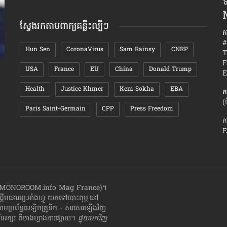
ទ
តាមខែ
ស្វែងរកតាមពាក្យគន្លឹះល្បីៗ
ក
#
Hun Sen
CoronaVirus
Sam Rainsy
CNRP
T
F
USA
France
EU
China
Donald Trump
សញ្ញា​៥យ៉ាង​បង្ហាញ​ថា នារី​ដែល​អ្នក​​ស្រលាញ់ ក៏​
ហេតុអ្វី​«ប
E
ចាប់​អារម្មណ៍​លើ​អ្នក​ដែរ
វិញ​បាន?
Health
Justice Khmer
Kem Sokha
EBA
ក
(
Paris Saint-Germain
CPP
Press Freedom
ក
E
ាំងហ្វូ (MONOROOM.info Mag France)។
ដ្ដី​​មនោរម្យ.អាំងហ្វូ យក​ទៅ​​បោះពុម្ព នៅ
តាមប្រព័ន្ធអេឡិចត្រូនិច - សរសេរ​ឡើង​វិញ
្សរ​ ពី​ចាងហ្វាង​ការ​ផ្សាយ​។
ផ្ទុយមកវិញ