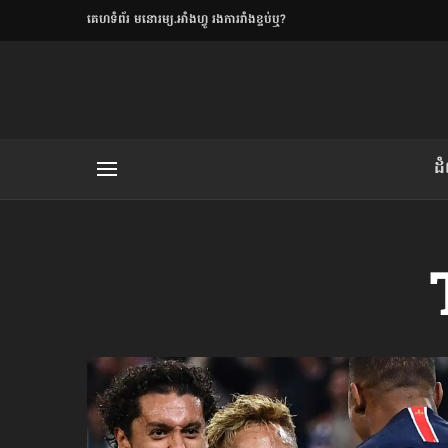
​គេហទំព័រ មនោរម្យ.អាំងហ្វូ រងការរាំងខ្ទប់ឬ?
ិយមិត្ត
ដ
យមិត្ត៖ «កាមតណ្ហា​
លិខិតប្រិយមិត្ត៖ «អំពីទោសៈ»
រថ្មីចុងក្រោយ
ខឹម វាសនា ថា«ស្រី
ចរិតថោក»​ស្លៀកពាក់