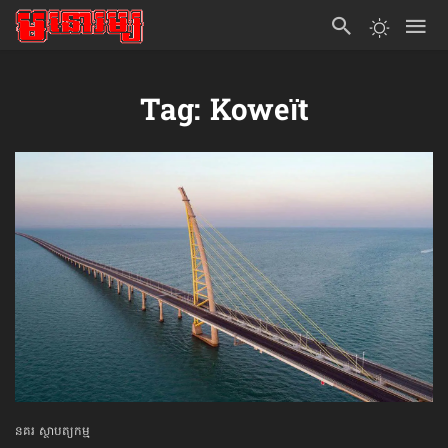
Tag: Koweït
នគរ ស្ថាបត្យកម្ម