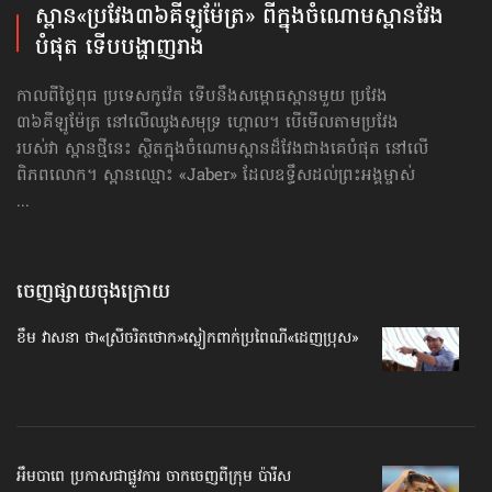
ស្ពាន​«ប្រវែង​៣៦គីឡូម៉ែត្រ» ពីក្នុង​ចំណោម​ស្ពានវែង​
បំផុត ទើប​​បង្ហាញរាង
កាលពីថ្ងៃពុធ ប្រទេសកូវ៉េត ទើបនឹងសម្ពោធស្ពានមួយ ប្រវែង​
៣៦គីឡូម៉ែត្រ នៅលើ​ឈូងសមុទ្រ ហ្គោល។ បើមើលតាមប្រវែង
របស់វា ស្ពានថ្មីនេះ ស្ថិតក្នុងចំណោមស្ពានដ៏វែងជាងគេបំផុត នៅលើ
ពិភពលោក។ ស្ពានឈ្មោះ «Jaber» ដែលឧទ្ធឹសដល់ព្រះអង្គម្ចាស់
...
ចេញផ្សាយចុងក្រោយ
ខឹម វាសនា ថា«ស្រីចរិតថោក»​ស្លៀកពាក់ប្រពៃណី​«ដេញប្រុស»
អឹមបាពេ ប្រកាសជាផ្លូវការ ចាកចេញពីក្រុម ប៉ារីស