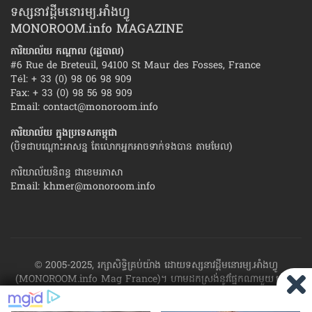
ទស្សនាវដ្ដីមនោរម្យ.អាំងហ្វូ
MONOROOM.info MAGAZINE
ការិយាល័យ កណ្ដាល (រដ្ឋបាល)
#6 Rue de Breteuil, 94100 St Maur des Fosses, France
Tél: + 33 (0) 98 06 98 909
Fax: + 33 (0) 98 56 98 909
Email:
contact@monoroom.info
ការិយាល័យ ក្នុង​ប្រទេស​កម្ពុជា
(បិទជាបណ្ដោះអាសន្ន តែលោកអ្នកអាចទាក់ទងបាន តាមមែល)
ការិយាល័យនិពន្ធ ជាខេមរភាសា
Email:
khmer@monoroom.info
© 2005-2025, រក្សាសិទ្ធិគ្រប់យ៉ាង ដោយទស្សនាវដ្ដី​មនោរម្យ.អាំងហ្វូ
(MONOROOM.info Mag France)។ ហាម​ដក​ស្រង់​នូវ​ផ្នែក​ណា​មួយ​ ឬ​ផ្នែក​
ទាំង​អស់ ​នៃ​ការ​ផ្សាយ​របស់​ទស្សនាវដ្ដី​​មនោរម្យ.អាំងហ្វូ យក​ទៅ​​បោះពុម្ព នៅ
លើក្រដាស ឬតាម​ប្រព័ន្ធ​អេឡិច​ត្រូនិច - ផ្សាយ​តាម​រលក​ធាតុអាកាស ឬតាមប្រព័ន្ធ