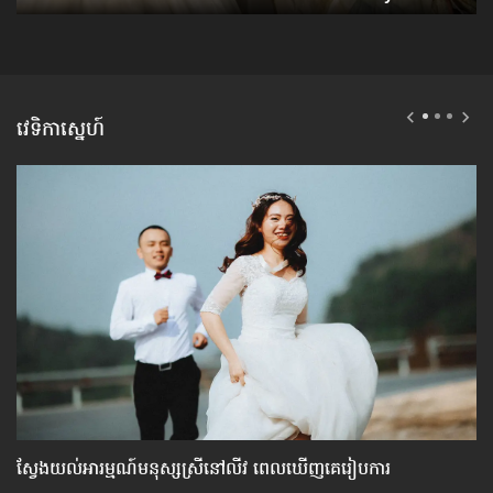
វេទិកាស្នេហ៍
ស្វែង​យល់​អារម្មណ៍​មនុស្ស​ស្រី​នៅ​លីវ ពេល​ឃើញ​គេ​រៀបការ
បញ