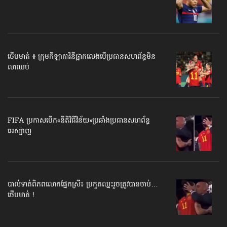
ថើបមាត់ ៖ ក្រុមកីឡាការិនី​ផ្អាកលេង​​បើប្រធានសហព័ន្ធ​មិន
លាឈប់
FIFA ប្រកាសបើក​«នីតិវិធីវិន័យ»​ប្រឆាំងប្រធានសហព័ន្ធ​
អេស្ប៉ាញ
បាល់ទាត់​ពិភពលោក​ផ្នែកស្រី៖ ប្រកួតឈ្នះរួច​ត្រូវបានចាប់…
ថើបមាត់ !