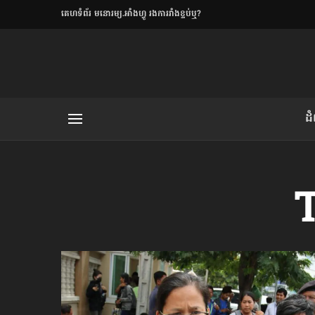
​គេហទំព័រ មនោរម្យ.អាំងហ្វូ រងការរាំងខ្ទប់ឬ?
ិយមិត្ត
ដ
យមិត្ត៖ «កាមតណ្ហា​
លិខិតប្រិយមិត្ត៖ «អំពីទោសៈ»
T
រថ្មីចុងក្រោយ
ខឹម វាសនា ថា«ស្រី
ចរិតថោក»​ស្លៀកពាក់