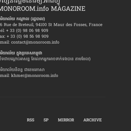
ស្សនាវដ្ដីមនោរម្យ.អាំងហ្វូ
MONOROOM.info MAGAZINE
ារិយាល័យ កណ្ដាល (រដ្ឋបាល)
6 Rue de Breteuil, 94100 St Maur des Fosses, France
él: + 33 (0) 98 06 98 909
ax: + 33 (0) 98 56 98 909
ដែល​ភរិយា​គ្រប់​រូប​ចង់​បាន ពី​ស្វាមី​
ប្រយោគ​សំខាន់ៗ ដែល​អ្ន
mail:
contact@monoroom.info
ដែល​ស្នេហា​បែកបាក់
ារិយាល័យ ក្នុង​ប្រទេស​កម្ពុជា
បិទជាបណ្ដោះអាសន្ន តែលោកអ្នកអាចទាក់ទងបាន តាមមែល)
ារិយាល័យនិពន្ធ ជាខេមរភាសា
mail:
khmer@monoroom.info
RSS
SP
MIRROR
ARCHIVE