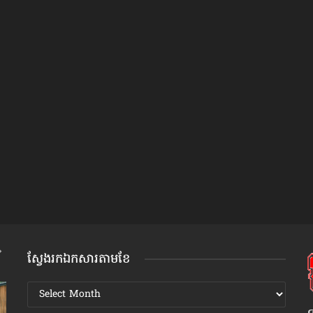
ស្វែងរកឯកសារតាមខែ
ស្វែងរក
ឯកសារ