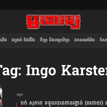
ំណឹង
វប្បធម៌ និងជីវិត
កីឡា និងបច្ចេកវិទ្យា
ឯកសារលំអិត
កំសាន
សម រង្ស៊ី៖ កម្ពុជាគួរមើលគំរូ​តាម​
លិខិតប្រិយមិត្ត៖ «កាមតណ្ហា​
ag: Ingo Karst
វៀតណាម ក្នុង​ការប្តូរ​មេដឹកនាំ របស់​
មនុស្ស»
ខ្លួន
កម្ពុជា
ចក់ សុភាព ទទួលបានពានរង្វាន់ (មេដាយ) សិទ