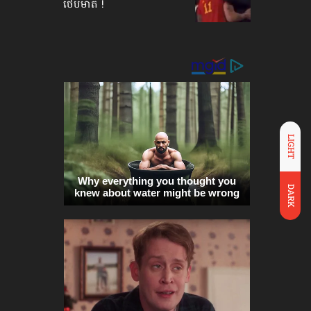
ថើបមាត់ !
LIGHT
DARK