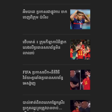
អឹមបាពេ ប្រកាសជាផ្លូវការ ចាក
ចេញពីក្រុម ប៉ារីស
ថើបមាត់ ៖ ក្រុមកីឡាការិនី​ផ្អាក
លេង​​បើប្រធានសហព័ន្ធ​មិន
លាឈប់
FIFA ប្រកាសបើក​«នីតិវិធី
វិន័យ»​ប្រឆាំងប្រធានសហព័ន្ធ​
អេស្ប៉ាញ
បាល់ទាត់​ពិភពលោក​ផ្នែកស្រី៖
ប្រកួតឈ្នះរួច​ត្រូវបានចាប់…