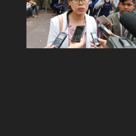
ប្រពៃណី​«ដេញប្រុស»
អឹមបាពេ ប្រកាសជាផ្លូវការ
ចាកចេញពីក្រុម ប៉ារីស
ថើបមាត់ ៖ ក្រុមកីឡាការិនី​
ផ្អាកលេង​​បើប្រធានសហព័ន្ធ​
មិនលាឈប់