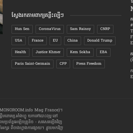
ទ
តាមខែ
ស្វែងរកតាមពាក្យគន្លឹះល្បីៗ
ក
#
Hun Sen
CoronaVirus
Sam Rainsy
CNRP
T
F
USA
France
EU
China
Donald Trump
វិធីសាស្រ្ត​ទប់​អារម្មណ៍ កុំឱ្យធ្លាក់​ក្នុងអន្លង់ស្នេហ៍
រឿង៧យ៉ាង ​
E
របស់​នរណា​ម្នាក់
របស់​ខ្លួន
Health
Justice Khmer
Kem Sokha
EBA
ក
(
Paris Saint-Germain
CPP
Press Freedom
ក
E
ាំងហ្វូ (MONOROOM.info Mag France)។
ដ្ដី​​មនោរម្យ.អាំងហ្វូ យក​ទៅ​​បោះពុម្ព នៅ
តាមប្រព័ន្ធអេឡិចត្រូនិច - សរសេរ​ឡើង​វិញ
្សរ​ ពី​ចាងហ្វាង​ការ​ផ្សាយ​។
ផ្ទុយមកវិញ