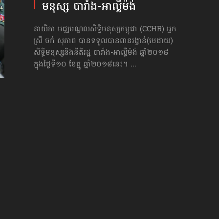
មនុស្ស បារាំង-អាល្លឺម៉ង់
នាយិកា មជ្ឈមណ្ឌលសិទ្ធិមនុស្សកម្ពុជា (CCHR) អ្នក
ស្រី ចក់ សុភាព បានទទួលបានពានរង្វាន់(មេដាយ)
សិទ្ធិមនុស្សនិងនីតិរដ្ឋ បារាំង-អាល្លឺម៉ង់ ឆ្នាំ២០១៨
ក្នុងថ្ងៃទី១០ ខែធ្នូ ឆ្នាំ២០១៨នេះ។ ...