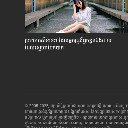
ាមី​
ប្រយោគ​សំខាន់ៗ ដែល​អ្នក​ត្រូវ​រំឭក​ខ្លួនឯង​ពេល​
ដែល​ស្នេហា​បែកបាក់
© 2005-2025, រក្សាសិទ្ធិគ្រប់យ៉ាង ដោយទស្សនាវដ្ដី​មនោរម្យ.អ
ហាម​ដក​ស្រង់​នូវ​ផ្នែក​ណា​មួយ​ ឬ​ផ្នែក​ទាំង​អស់ ​នៃ​ការ​ផ្សាយ​របស់​ទស្សនាវ
លើក្រដាស ឬតាម​ប្រព័ន្ធ​អេឡិច​ត្រូនិច - ផ្សាយ​តាម​រលក​ធាតុអាកាស ឬ
ឬ​ចែក​ចាយ​ តាមវិធីណាក៏ដោយ ដោយ​គ្មាន​ការ​យល់ព្រម ជា​លាយ​លក្ខណ៍​អក