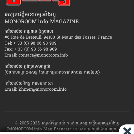
ទស្សនាវដ្ដីមនោរម្យ.អាំងហ្វូ
MONOROOM.info MAGAZINE
ការិយាល័យ កណ្ដាល (រដ្ឋបាល)
#6 Rue de Breteuil, 94100 St Maur des Fosses, France
Tél: + 33 (0) 98 06 98 909
Fax: + 33 (0) 98 56 98 909
Email:
contact@monoroom.info
ការិយាល័យ ក្នុង​ប្រទេស​កម្ពុជា
(បិទជាបណ្ដោះអាសន្ន តែលោកអ្នកអាចទាក់ទងបាន តាមមែល)
ការិយាល័យនិពន្ធ ជាខេមរភាសា
Email:
khmer@monoroom.info
© 2005-2025, រក្សាសិទ្ធិគ្រប់យ៉ាង ដោយទស្សនាវដ្ដី​មនោរម្យ.អាំងហ្វូ
(MONOROOM.info Mag France)។ ហាម​ដក​ស្រង់​នូវ​ផ្នែក​ណា​មួយ​ ឬ​ផ្នែក​