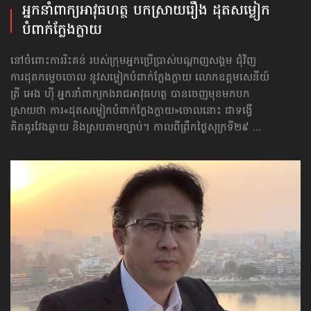
អ្នកនាំពាក្យអាវុធហត្ថ បកស្រាយរឿង ដុត​សម្លៀក
បំពាក់​ក្លែងក្លាយ
នៅចំពោះការរិះគន់ របស់ក្រុមអ្នកប្រើប្រាស់បណ្ដាញសង្គម ជុំវិញ
ការដុតកម្ទេចចោល នូវសម្លៀកបំពាក់ក្លែងក្លាយ លោកឧត្ដមសេនីយ៍
ត្រី អេង ហ៊ី អ្នកនាំពាក្យកងរាជអាវុធហត្ថ បានចេញមុខមកបក
ស្រាយថា ការ«ដុត​សម្លៀកបំពាក់​ក្លែងក្លាយ»ចោលនោះ ជាទង្វើ
គិតគូរវែងឆ្ងាយ និងស្របតាមច្បាប់។ កាលពីព្រឹកថ្ងៃសុក្រទី២៩ ...