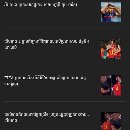
អឹមបាពេ ប្រកាសជាផ្លូវការ ចាកចេញពីក្រុម ប៉ារីស
ថើបមាត់ ៖ ក្រុមកីឡាការិនី​ផ្អាកលេង​​បើប្រធានសហព័ន្ធ​មិន
លាឈប់
FIFA ប្រកាសបើក​«នីតិវិធីវិន័យ»​ប្រឆាំងប្រធានសហព័ន្ធ​
អេស្ប៉ាញ
បាល់ទាត់​ពិភពលោក​ផ្នែកស្រី៖ ប្រកួតឈ្នះរួច​ត្រូវបានចាប់…
ថើបមាត់ !