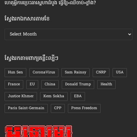
ហេតុអ្វី​ការប្រេះឆា​ស្នេហា​ដំបូង ធ្វើ​ឱ្យ​«ឈឺចាប់»​ខ្លាំង?
ធ្
ស្វែងរកឯកសារតាមខែ
ស្វែងរក
ឯកសារ
តាមខែ
ស្វែងរកតាមពាក្យគន្លឹះល្បីៗ
Hun Sen
CoronaVirus
Sam Rainsy
CNRP
USA
France
EU
China
Donald Trump
Health
Justice Khmer
Kem Sokha
EBA
Paris Saint-Germain
CPP
Press Freedom