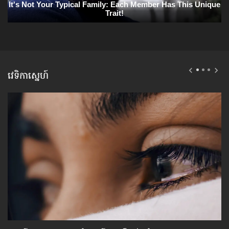
វេទិកាស្នេហ៍