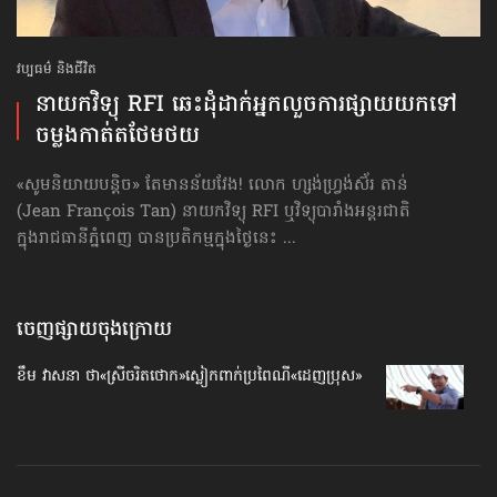
វប្បធម៌ និងជីវិត
នាយកវិទ្យុ RFI ឆេះដុំ​ដាក់​អ្នកលួច​ការផ្សាយ​យកទៅ​
ចម្លង​កាត់ត​ថែមថយ
«សូមនិយាយបន្តិច» តែមានន័យវែង! លោក ហ្សង់ហ្វ្រង់ស៊័រ តាន់
(Jean François Tan) នាយកវិទ្យុ RFI ឬវិទ្យុបារាំងអន្តរជាតិ
ក្នុងរាជធានីភ្នំពេញ បានប្រតិកម្មក្នុងថ្ងៃនេះ ...
ចេញផ្សាយចុងក្រោយ
ខឹម វាសនា ថា«ស្រីចរិតថោក»​ស្លៀកពាក់ប្រពៃណី​«ដេញប្រុស»