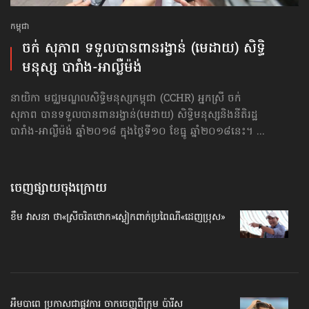
កម្ពុជា
ចក់ សុភាព ទទួលបានពានរង្វាន់ (មេដាយ) សិទ្ធិ
មនុស្ស បារាំង-អាល្លឺម៉ង់
នាយិកា មជ្ឈមណ្ឌលសិទ្ធិមនុស្សកម្ពុជា (CCHR) អ្នកស្រី ចក់
សុភាព បានទទួលបានពានរង្វាន់(មេដាយ) សិទ្ធិមនុស្សនិងនីតិរដ្ឋ
បារាំង-អាល្លឺម៉ង់ ឆ្នាំ២០១៨ ក្នុងថ្ងៃទី១០ ខែធ្នូ ឆ្នាំ២០១៨នេះ។ ...
ចេញផ្សាយចុងក្រោយ
ខឹម វាសនា ថា«ស្រីចរិតថោក»​ស្លៀកពាក់ប្រពៃណី​«ដេញប្រុស»
អឹមបាពេ ប្រកាសជាផ្លូវការ ចាកចេញពីក្រុម ប៉ារីស