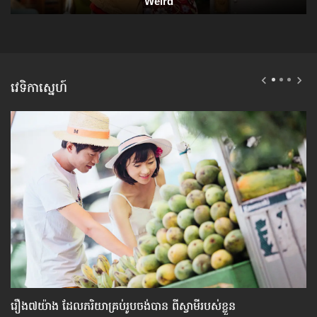
វេទិកាស្នេហ៍
រឿង៧យ៉ាង ​ដែល​ភរិយា​គ្រប់​រូប​ចង់​បាន ពី​ស្វាមី​របស់​ខ្លួន
វិធ