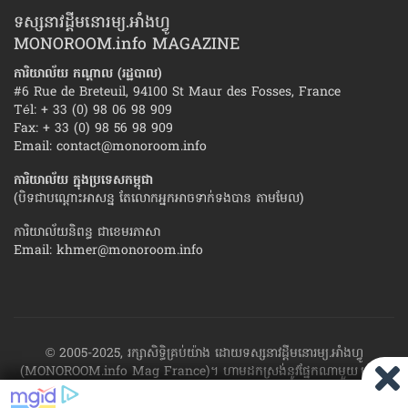
ទស្សនាវដ្ដីមនោរម្យ.អាំងហ្វូ
MONOROOM.info MAGAZINE
ការិយាល័យ កណ្ដាល (រដ្ឋបាល)
#6 Rue de Breteuil, 94100 St Maur des Fosses, France
Tél: + 33 (0) 98 06 98 909
Fax: + 33 (0) 98 56 98 909
Email:
contact@monoroom.info
ការិយាល័យ ក្នុង​ប្រទេស​កម្ពុជា
(បិទជាបណ្ដោះអាសន្ន តែលោកអ្នកអាចទាក់ទងបាន តាមមែល)
ការិយាល័យនិពន្ធ ជាខេមរភាសា
Email:
khmer@monoroom.info
© 2005-2025, រក្សាសិទ្ធិគ្រប់យ៉ាង ដោយទស្សនាវដ្ដី​មនោរម្យ.អាំងហ្វូ
(MONOROOM.info Mag France)។ ហាម​ដក​ស្រង់​នូវ​ផ្នែក​ណា​មួយ​ ឬ​ផ្នែក​
ទាំង​អស់ ​នៃ​ការ​ផ្សាយ​របស់​ទស្សនាវដ្ដី​​មនោរម្យ.អាំងហ្វូ យក​ទៅ​​បោះពុម្ព នៅ