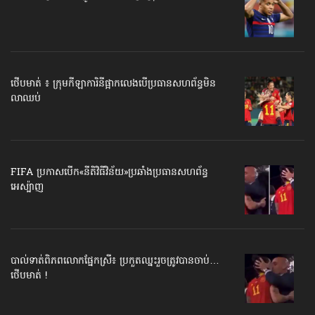
ថើបមាត់ ៖ ក្រុមកីឡាការិនី​ផ្អាកលេង​​បើប្រធានសហព័ន្ធ​មិន
លាឈប់
FIFA ប្រកាសបើក​«នីតិវិធីវិន័យ»​ប្រឆាំងប្រធានសហព័ន្ធ​
អេស្ប៉ាញ
បាល់ទាត់​ពិភពលោក​ផ្នែកស្រី៖ ប្រកួតឈ្នះរួច​ត្រូវបានចាប់…
ថើបមាត់ !