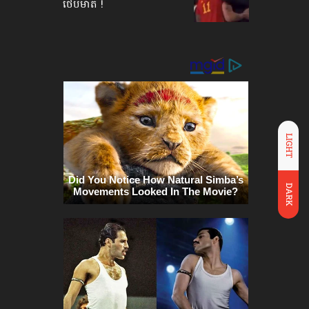
ថើបមាត់ !
LIGHT
DARK