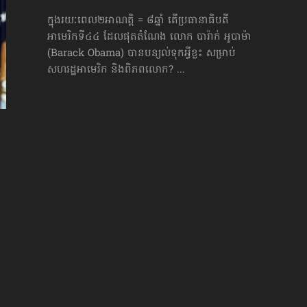
ក្នុងរយៈពេល២អាណត្តិ = ៨ឆ្នាំ តើប្រធានាធិបតី
អាមេរិកទី៤៤ ដែលផុតតំណែង លោក បារ៉ាក់ អូបាម៉ា
(Barack Obama) បានបន្យល់ទុកអ្វីខ្លះ សម្រាប់
សហរដ្ឋអាមេរិក និងពិភពលោក? ...