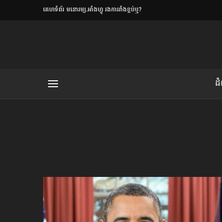
​គេហទំព័រ មនោរម្យ.អាំងហ្វូ រងការរាំងខ្ទប់ឬ?
ិយមិត្ត
ដ
យមិត្ត៖ «កាមតណ្ហា​
លិខិតប្រិយមិត្ត៖ «អំពីទោសៈ»
រថ្មីចុងក្រោយ
ខឹម វាសនា ថា«ស្រី
ចរិតថោក»​ស្លៀកពាក់