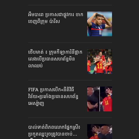
អឹមបាពេ ប្រកាសជាផ្លូវការ ចាក
ចេញពីក្រុម ប៉ារីស
ថើបមាត់ ៖ ក្រុមកីឡាការិនី​ផ្អាក
លេង​​បើប្រធានសហព័ន្ធ​មិន
លាឈប់
FIFA ប្រកាសបើក​«នីតិវិធី
វិន័យ»​ប្រឆាំងប្រធានសហព័ន្ធ​
អេស្ប៉ាញ
បាល់ទាត់​ពិភពលោក​ផ្នែកស្រី៖
ប្រកួតឈ្នះរួច​ត្រូវបានចាប់…