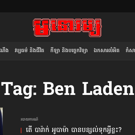
ំណឹង
វប្បធម៌ និងជីវិត
កីឡា និងបច្ចេកវិទ្យា
ឯកសារលំអិត
កំសាន
សម រង្ស៊ី៖ កម្ពុជាគួរមើលគំរូ​តាម​
លិខិតប្រិយមិត្ត៖ «កាមតណ្ហា​
Tag: Ben Laden
វៀតណាម ក្នុង​ការប្តូរ​មេដឹកនាំ របស់​
មនុស្ស»
ខ្លួន
របាយការណ៍
តើ បារ៉ាក់ អូបាម៉ា បាន​បន្សល់​ទុក​អ្វី​ខ្លះ?