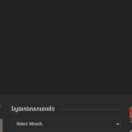
ស្វែងរកឯកសារតាមខែ
ស្វែងរក
ឯកសារ