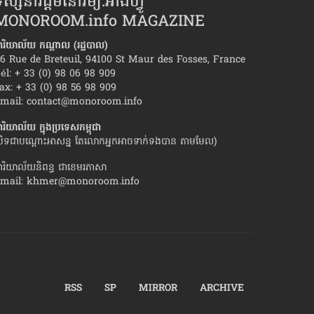
ស្សនាវដ្ដីមនោរម្យ.អាំងហ្វូ
MONOROOM.info MAGAZINE
ារិយាល័យ កណ្ដាល (រដ្ឋបាល)
6 Rue de Breteuil, 94100 St Maur des Fosses, France
él: + 33 (0) 98 06 98 909
ax: + 33 (0) 98 56 98 909
ត​រំដោះ​ខ្លួន ពី​ការឈឺចាប់​ដោយ​សារ​បែក​
ទម្លាប់​ទាំង១០ នៃ​គូ​ស
mail:
contact@monoroom.info
ា
ារិយាល័យ ក្នុង​ប្រទេស​កម្ពុជា
បិទជាបណ្ដោះអាសន្ន តែលោកអ្នកអាចទាក់ទងបាន តាមមែល)
ារិយាល័យនិពន្ធ ជាខេមរភាសា
mail:
khmer@monoroom.info
RSS
SP
MIRROR
ARCHIVE