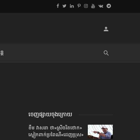
្ដ
លិខិតប្រិយមិត្ត៖ «អំពីទោសៈ»
ចេញផ្សាយចុងក្រោយ
ខឹម វាសនា ថា«ស្រីចរិតថោក»​
ស្លៀកពាក់ប្រពៃណី​«ដេញប្រុស»