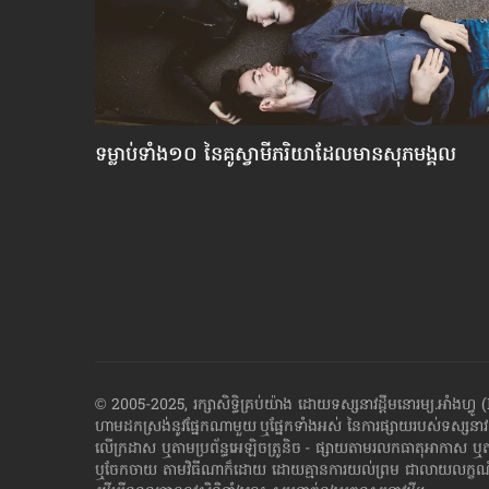
បែក​
ទម្លាប់​ទាំង១០ នៃ​គូ​ស្វាមី​ភរិយា​ដែល​មាន​សុភមង្គល
© 2005-2025, រក្សាសិទ្ធិគ្រប់យ៉ាង ដោយទស្សនាវដ្ដី​មនោរម្យ.អ
ហាម​ដក​ស្រង់​នូវ​ផ្នែក​ណា​មួយ​ ឬ​ផ្នែក​ទាំង​អស់ ​នៃ​ការ​ផ្សាយ​របស់​ទស្សនាវ
លើក្រដាស ឬតាម​ប្រព័ន្ធ​អេឡិច​ត្រូនិច - ផ្សាយ​តាម​រលក​ធាតុអាកាស ឬ
ឬ​ចែក​ចាយ​ តាមវិធីណាក៏ដោយ ដោយ​គ្មាន​ការ​យល់ព្រម ជា​លាយ​លក្ខណ៍​អក