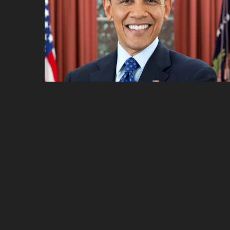
ប្រពៃណី​«ដេញប្រុស»
អឹមបាពេ ប្រកាសជាផ្លូវការ
ចាកចេញពីក្រុម ប៉ារីស
ថើបមាត់ ៖ ក្រុមកីឡាការិនី​
ផ្អាកលេង​​បើប្រធានសហព័ន្ធ​
មិនលាឈប់