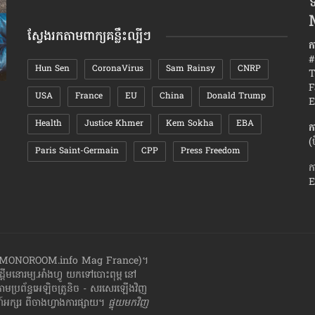
ទ
តាមខែ
ស្វែងរកតាមពាក្យគន្លឹះល្បីៗ
ក
#
Hun Sen
CoronaVirus
Sam Rainsy
CNRP
T
F
USA
France
EU
China
Donald Trump
បញ្ហា៨ចំណុច ​ដែល​កើត​ឡើង​ទូទៅ ក្នុង«​ជីវិត​
វិធីសាស្រ្
E
អាពាហ៍ពិពាហ៍»
បាក់​ស្នេហ
Health
Justice Khmer
Kem Sokha
EBA
ក
(
Paris Saint-Germain
CPP
Press Freedom
ក
E
ាំងហ្វូ (MONOROOM.info Mag France)។
ដ្ដី​​មនោរម្យ.អាំងហ្វូ យក​ទៅ​​បោះពុម្ព នៅ
តាមប្រព័ន្ធអេឡិចត្រូនិច - សរសេរ​ឡើង​វិញ
្សរ​ ពី​ចាងហ្វាង​ការ​ផ្សាយ​។
ផ្ទុយមកវិញ