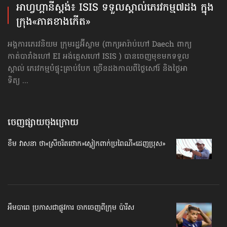
អាហ្វហ្គានីស្ដង់៖ ISIS ទទួលស្គាល់​ភេរវកម្ម​៧ដង ក្នុង
ក្រុង​«ភាគខាងកើត»
អង្គការភេរវនិយម ក្រុមរដ្ឋអ៊ីស្លាម (ពាក្យ​អារ៉ាប់​ហៅ Daech ពាក្យ​
កាត់​​បារាំង​​ហៅ EI ​​​អង់គ្លេស​​​ហៅ ISIS ) បានចេញមុខមកទទួល
ស្គាល់ ភេរវកម្មបំផ្ទុះគ្រាប់បែក ច្រើនដងកាលពីថ្ងៃសៅរ៍ និងថ្ងៃអា
ទិត្យ ...
ចេញផ្សាយចុងក្រោយ
ខឹម វាសនា ថា«ស្រីចរិតថោក»​ស្លៀកពាក់ប្រពៃណី​«ដេញប្រុស»
អឹមបាពេ ប្រកាសជាផ្លូវការ ចាកចេញពីក្រុម ប៉ារីស