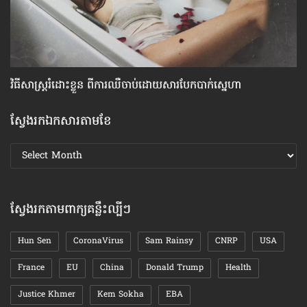
វិធីសាស្រ្ត​រំដោះ​ខ្លួន ពី​ការឈឺចាប់​ដោយ​សារ​បែក​បាក់​ស្នេហា
បញ
ស្វែងរកឯកសារតាមខែ
ស្វែងរក
ឯកសារ
តាមខែ
ស្វែងរកតាមពាក្យគន្លឹះល្បីៗ
Hun Sen
CoronaVirus
Sam Rainsy
CNRP
USA
France
EU
China
Donald Trump
Health
Justice Khmer
Kem Sokha
EBA