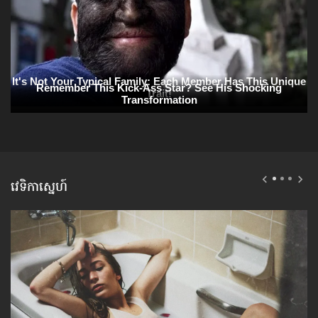
វេទិកាស្នេហ៍