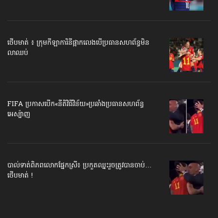
ថើបមាត់ ៖ ក្រុមកីឡាការិនី​ផ្អាកលេង​​បើប្រធានសហព័ន្ធ​មិន
លាឈប់
FIFA ប្រកាសបើក​«នីតិវិធីវិន័យ»​ប្រឆាំងប្រធានសហព័ន្ធ​
អេស្ប៉ាញ
បាល់ទាត់​ពិភពលោក​ផ្នែកស្រី៖ ប្រកួតឈ្នះរួច​ត្រូវបានចាប់…
ថើបមាត់ !