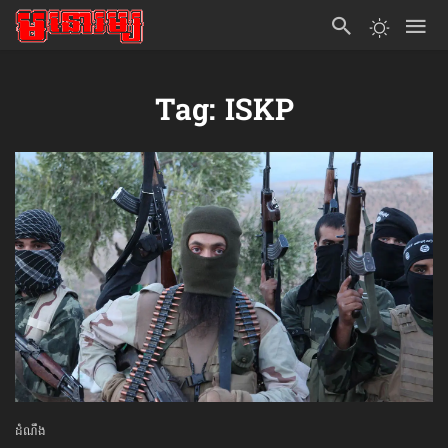
Tag: ISKP
ដំណឹង