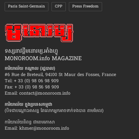
Paris Saint-Germain
CPP
Press Freedom
ទស្សនាវដ្ដីមនោរម្យ.អាំងហ្វូ
MONOROOM.info MAGAZINE
ការិយាល័យ កណ្ដាល (រដ្ឋបាល)
#6 Rue de Breteuil, 94100 St Maur des Fosses, France
Tél: + 33 (0) 98 06 98 909
Fax: + 33 (0) 98 56 98 909
Email:
contact@monoroom.info
ការិយាល័យ ក្នុង​ប្រទេស​កម្ពុជា
(បិទជាបណ្ដោះអាសន្ន តែលោកអ្នកអាចទាក់ទងបាន តាមមែល)
ការិយាល័យនិពន្ធ ជាខេមរភាសា
Email:
khmer@monoroom.info